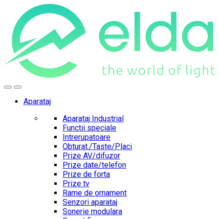
Skip
Skip
to
to
navigation
content
Aparataj
Aparataj Industrial
Functii speciale
Intrerupatoare
Obturat./Taste/Placi
Prize AV/difuzor
Prize date/telefon
Prize de forta
Prize tv
Rame de ornament
Senzori aparataj
Sonerie modulara