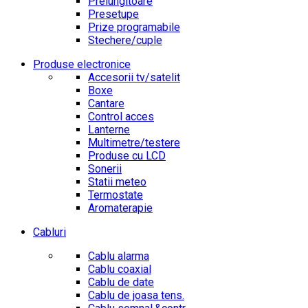
Prelungitoare
Presetupe
Prize programabile
Stechere/cuple
Produse electronice
Accesorii tv/satelit
Boxe
Cantare
Control acces
Lanterne
Multimetre/testere
Produse cu LCD
Sonerii
Statii meteo
Termostate
Aromaterapie
Cabluri
Cablu alarma
Cablu coaxial
Cablu de date
Cablu de joasa tens.