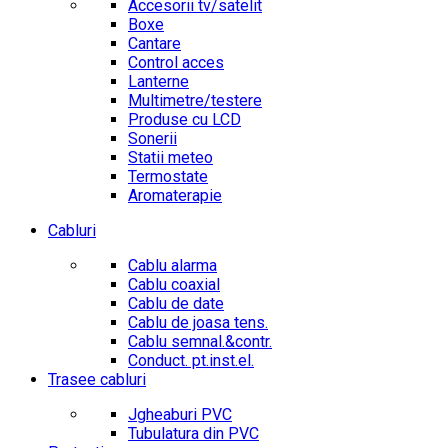
Accesorii tv/satelit
Boxe
Cantare
Control acces
Lanterne
Multimetre/testere
Produse cu LCD
Sonerii
Statii meteo
Termostate
Aromaterapie
Cabluri
Cablu alarma
Cablu coaxial
Cablu de date
Cablu de joasa tens.
Cablu semnal.&contr.
Conduct. pt.inst.el.
Trasee cabluri
Jgheaburi PVC
Tubulatura din PVC