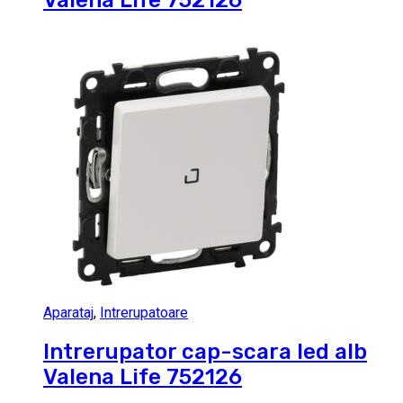
Valena Life 752126
Aparataj
,
Intrerupatoare
Intrerupator cap-scara led alb
Valena Life 752126