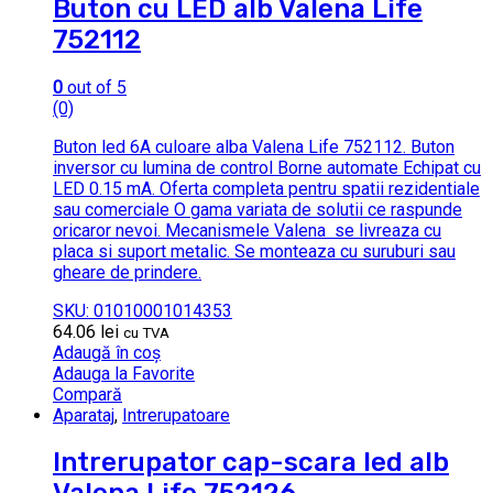
Buton cu LED alb Valena Life
752112
0
out of 5
(0)
Buton led 6A culoare alba Valena Life 752112. Buton
inversor cu lumina de control Borne automate Echipat cu
LED 0.15 mA. Oferta completa pentru spatii rezidentiale
sau comerciale O gama variata de solutii ce raspunde
oricaror nevoi. Mecanismele Valena se livreaza cu
placa si suport metalic. Se monteaza cu suruburi sau
gheare de prindere.
SKU: 01010001014353
64.06
lei
cu TVA
Adaugă în coș
Adauga la Favorite
Compară
Aparataj
,
Intrerupatoare
Intrerupator cap-scara led alb