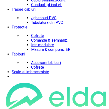
Cablu semnal.&contr.
Conduct. pt.inst.el.
Trasee cabluri
Jgheaburi PVC
Tubulatura din PVC
Protectie
Cofrete
Comanda & semnaliz.
Intr. modulare
Masura & compens. ER
Tablouri
Accesorii tablouri
Cofrete
Scule si imbracaminte