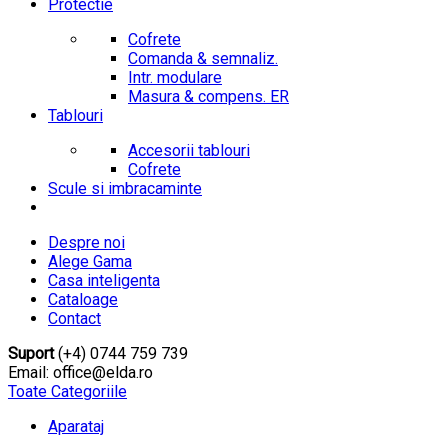
Protectie
Cofrete
Comanda & semnaliz.
Intr. modulare
Masura & compens. ER
Tablouri
Accesorii tablouri
Cofrete
Scule si imbracaminte
Despre noi
Alege Gama
Casa inteligenta
Cataloage
Contact
Suport
(+4) 0744 759 739
Email: office@elda.ro
Toate Categoriile
Aparataj