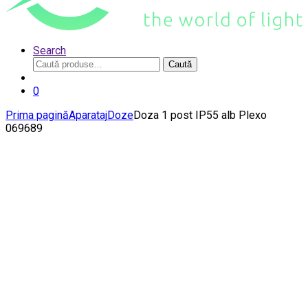
Search
Caută
Caută
după:
0
Prima pagină
Aparataj
Doze
Doza 1 post IP55 alb Plexo
069689