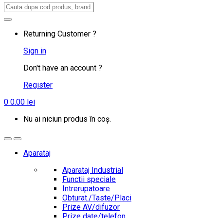
Search
for:
Returning Customer ?
Sign in
Don't have an account ?
Register
0
0.00
lei
Nu ai niciun produs în coș.
Aparataj
Aparataj Industrial
Functii speciale
Intrerupatoare
Obturat./Taste/Placi
Prize AV/difuzor
Prize date/telefon