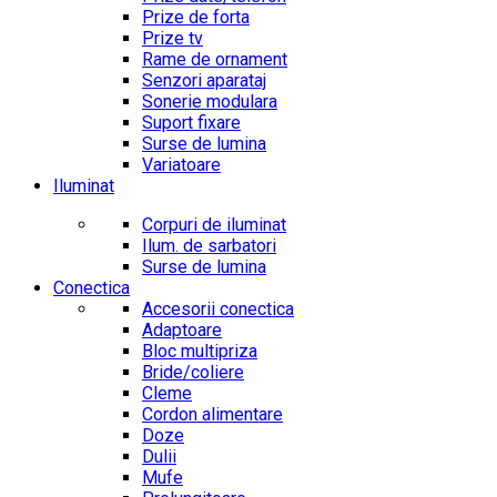
Prize de forta
Prize tv
Rame de ornament
Senzori aparataj
Sonerie modulara
Suport fixare
Surse de lumina
Variatoare
Iluminat
Corpuri de iluminat
Ilum. de sarbatori
Surse de lumina
Conectica
Accesorii conectica
Adaptoare
Bloc multipriza
Bride/coliere
Cleme
Cordon alimentare
Doze
Dulii
Mufe