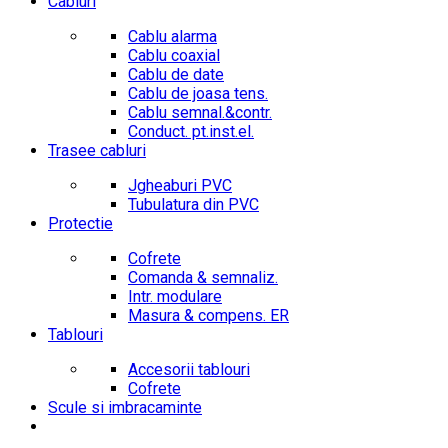
Cabluri
Cablu alarma
Cablu coaxial
Cablu de date
Cablu de joasa tens.
Cablu semnal.&contr.
Conduct. pt.inst.el.
Trasee cabluri
Jgheaburi PVC
Tubulatura din PVC
Protectie
Cofrete
Comanda & semnaliz.
Intr. modulare
Masura & compens. ER
Tablouri
Accesorii tablouri
Cofrete
Scule si imbracaminte