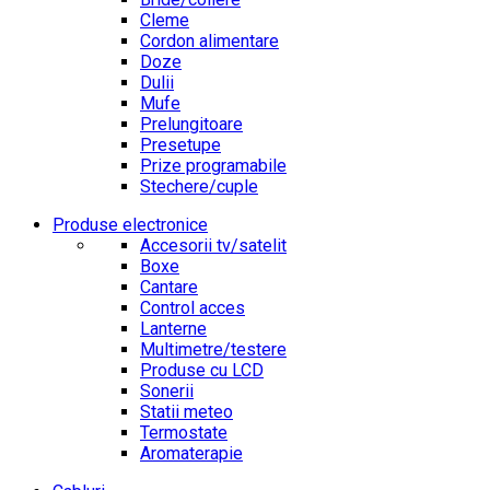
Cleme
Cordon alimentare
Doze
Dulii
Mufe
Prelungitoare
Presetupe
Prize programabile
Stechere/cuple
Produse electronice
Accesorii tv/satelit
Boxe
Cantare
Control acces
Lanterne
Multimetre/testere
Produse cu LCD
Sonerii
Statii meteo
Termostate
Aromaterapie