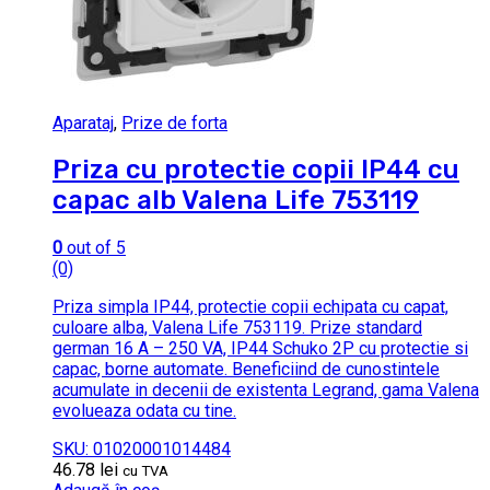
Aparataj
,
Prize de forta
Priza cu protectie copii IP44 cu
capac alb Valena Life 753119
0
out of 5
(0)
Priza simpla IP44, protectie copii echipata cu capat,
culoare alba, Valena Life 753119. Prize standard
german 16 A – 250 VA, IP44 Schuko 2P cu protectie si
capac, borne automate. Beneficiind de cunostintele
acumulate in decenii de existenta Legrand, gama Valena
evolueaza odata cu tine.
SKU: 01020001014484
46.78
lei
cu TVA