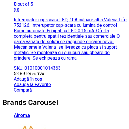
0
out of 5
(0)
Intrerupator cap-scara LED, 10A culoare alba Valena Life
752126. Intrerupator cap-scara cu lumina de control
Borne automate Echipat cu LED 0.15 mA. Oferta
completa pentru spatii rezidentiale sau comerciale O
gama variata de solutii ce raspunde oricaror nevoi.
Mecanismele Valena se livreaza cu placa si suport
metalic. Se monteaza cu suruburi sau gheare de
prindere. Se echipeaza cu rama.
SKU: 01010001014363
53.89
lei
cu TVA
Adaugă în coș
Adauga la Favorite
Compară
Brands Carousel
Airoma