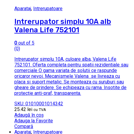
Aparataj
,
Intrerupatoare
Intrerupator simplu 10A alb
Valena Life 752101
0
out of 5
(0)
Intrerupator simplu 10A, culoare alba, Valena Life
752101. Oferta completa pentru spatii rezidentiale sau
comerciale O gama variata de solutii ce raspunde
oricaror nevoi. Mecanismele Valena se livreaza cu
placa si suport metalic. Se monteaza cu suruburi sau
gheare de prindere. Se echipeaza cu rama. Insotite de
protecţie anti-praf, transparenta.
SKU: 01010001014342
25.42
lei
cu TVA
Adaugă în coș
Adauga la Favorite
Compară
Aparataj
,
Intrerupatoare