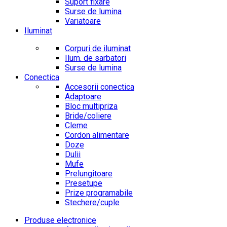
Suport fixare
Surse de lumina
Variatoare
Iluminat
Corpuri de iluminat
Ilum. de sarbatori
Surse de lumina
Conectica
Accesorii conectica
Adaptoare
Bloc multipriza
Bride/coliere
Cleme
Cordon alimentare
Doze
Dulii
Mufe
Prelungitoare
Presetupe
Prize programabile
Stechere/cuple
Produse electronice