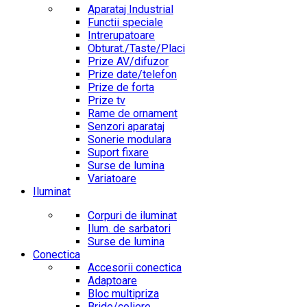
Aparataj Industrial
Functii speciale
Intrerupatoare
Obturat./Taste/Placi
Prize AV/difuzor
Prize date/telefon
Prize de forta
Prize tv
Rame de ornament
Senzori aparataj
Sonerie modulara
Suport fixare
Surse de lumina
Variatoare
Iluminat
Corpuri de iluminat
Ilum. de sarbatori
Surse de lumina
Conectica
Accesorii conectica
Adaptoare
Bloc multipriza
Bride/coliere