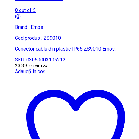
0
out of 5
(0)
Brand : Emos
Cod produs : ZS9010
Conector cablu din plastic IP65 ZS9010 Emos.
SKU: 03050003105212
23.39
lei
cu TVA
Adaugă în coș