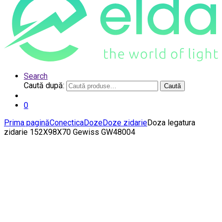
Search
Caută după:
Caută
0
Prima pagină
Conectica
Doze
Doze zidarie
Doza legatura
zidarie 152X98X70 Gewiss GW48004