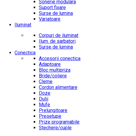
Sonerie modulara
Suport fixare
Surse de lumina
Variatoare
Iluminat
Corpuri de iluminat
Ilum. de sarbatori
Surse de lumina
Conectica
Accesorii conectica
Adaptoare
Bloc multipriza
Bride/coliere
Cleme
Cordon alimentare
Doze
Dulii
Mufe
Prelungitoare
Presetupe
Prize programabile
Stechere/cuple