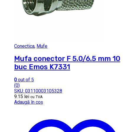
Conectica
,
Mufe
Mufa conector F 5.0/6.5 mm 10
buc Emos K7331
0
out of 5
(0)
SKU: 03110003105328
9.15
lei
cu TVA
Adaugă în coș