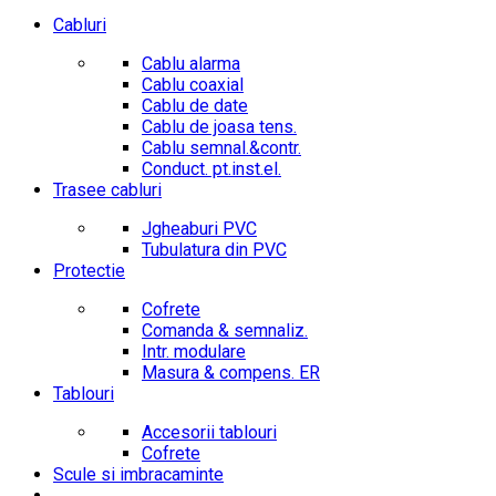
Cabluri
Cablu alarma
Cablu coaxial
Cablu de date
Cablu de joasa tens.
Cablu semnal.&contr.
Conduct. pt.inst.el.
Trasee cabluri
Jgheaburi PVC
Tubulatura din PVC
Protectie
Cofrete
Comanda & semnaliz.
Intr. modulare
Masura & compens. ER
Tablouri
Accesorii tablouri
Cofrete
Scule si imbracaminte