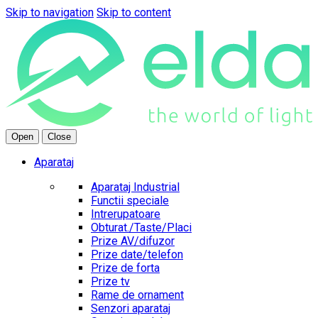
Skip to navigation
Skip to content
Open
Close
Aparataj
Aparataj Industrial
Functii speciale
Intrerupatoare
Obturat./Taste/Placi
Prize AV/difuzor
Prize date/telefon
Prize de forta
Prize tv
Rame de ornament
Senzori aparataj