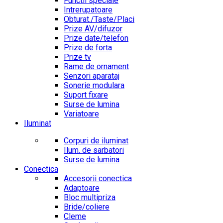
Functii speciale
Intrerupatoare
Obturat./Taste/Placi
Prize AV/difuzor
Prize date/telefon
Prize de forta
Prize tv
Rame de ornament
Senzori aparataj
Sonerie modulara
Suport fixare
Surse de lumina
Variatoare
Iluminat
Corpuri de iluminat
Ilum. de sarbatori
Surse de lumina
Conectica
Accesorii conectica
Adaptoare
Bloc multipriza
Bride/coliere
Cleme