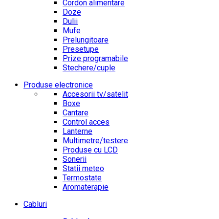
Cordon alimentare
Doze
Dulii
Mufe
Prelungitoare
Presetupe
Prize programabile
Stechere/cuple
Produse electronice
Accesorii tv/satelit
Boxe
Cantare
Control acces
Lanterne
Multimetre/testere
Produse cu LCD
Sonerii
Statii meteo
Termostate
Aromaterapie
Cabluri