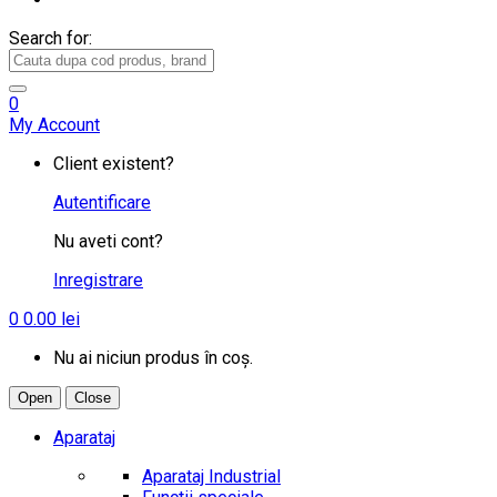
Search for:
0
My Account
Client existent?
Autentificare
Nu aveti cont?
Inregistrare
0
0.00
lei
Nu ai niciun produs în coș.
Open
Close
Aparataj
Aparataj Industrial