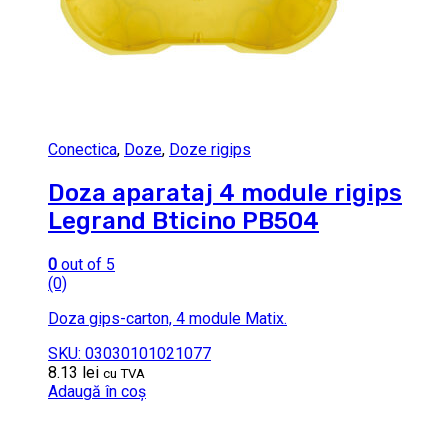
Conectica
,
Doze
,
Doze rigips
Doza aparataj 4 module rigips
Legrand Bticino PB504
0
out of 5
(0)
Doza gips-carton, 4 module Matix.
SKU: 03030101021077
8.13
lei
cu TVA
Adaugă în coș