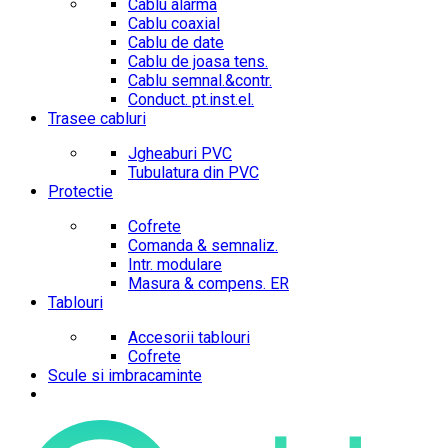
Cablu alarma
Cablu coaxial
Cablu de date
Cablu de joasa tens.
Cablu semnal.&contr.
Conduct. pt.inst.el.
Trasee cabluri
Jgheaburi PVC
Tubulatura din PVC
Protectie
Cofrete
Comanda & semnaliz.
Intr. modulare
Masura & compens. ER
Tablouri
Accesorii tablouri
Cofrete
Scule si imbracaminte