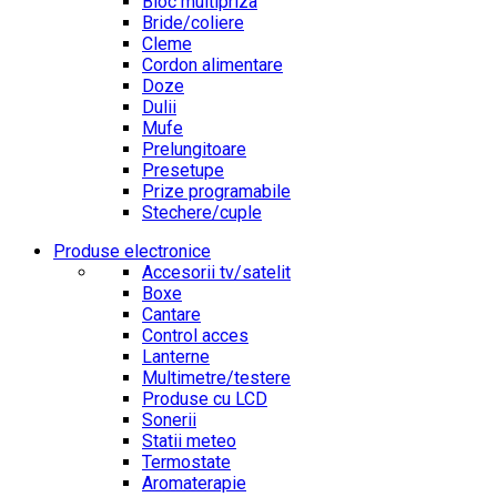
Bloc multipriza
Bride/coliere
Cleme
Cordon alimentare
Doze
Dulii
Mufe
Prelungitoare
Presetupe
Prize programabile
Stechere/cuple
Produse electronice
Accesorii tv/satelit
Boxe
Cantare
Control acces
Lanterne
Multimetre/testere
Produse cu LCD
Sonerii
Statii meteo
Termostate
Aromaterapie