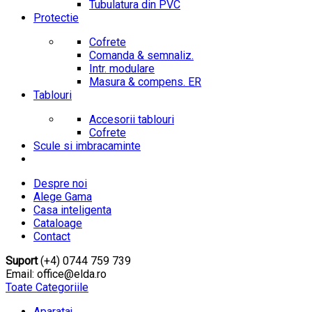
Tubulatura din PVC
Protectie
Cofrete
Comanda & semnaliz.
Intr. modulare
Masura & compens. ER
Tablouri
Accesorii tablouri
Cofrete
Scule si imbracaminte
Despre noi
Alege Gama
Casa inteligenta
Cataloage
Contact
Suport
(+4) 0744 759 739
Email: office@elda.ro
Toate Categoriile
Aparataj