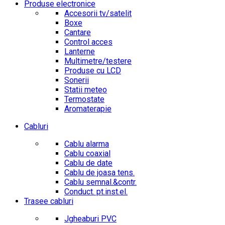
Produse electronice
Accesorii tv/satelit
Boxe
Cantare
Control acces
Lanterne
Multimetre/testere
Produse cu LCD
Sonerii
Statii meteo
Termostate
Aromaterapie
Cabluri
Cablu alarma
Cablu coaxial
Cablu de date
Cablu de joasa tens.
Cablu semnal.&contr.
Conduct. pt.inst.el.
Trasee cabluri
Jgheaburi PVC