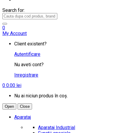
Search for:
0
My Account
Client existent?
Autentificare
Nu aveti cont?
Inregistrare
0
0.00
lei
Nu ai niciun produs în coș.
Open
Close
Aparataj
Aparataj Industrial