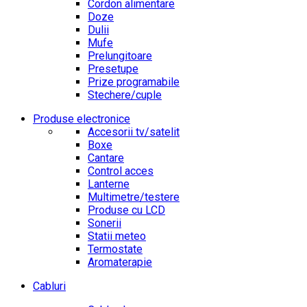
Cordon alimentare
Doze
Dulii
Mufe
Prelungitoare
Presetupe
Prize programabile
Stechere/cuple
Produse electronice
Accesorii tv/satelit
Boxe
Cantare
Control acces
Lanterne
Multimetre/testere
Produse cu LCD
Sonerii
Statii meteo
Termostate
Aromaterapie
Cabluri