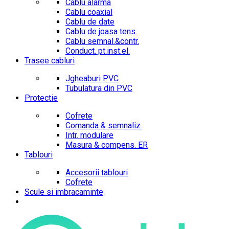
Cablu alarma
Cablu coaxial
Cablu de date
Cablu de joasa tens.
Cablu semnal.&contr.
Conduct. pt.inst.el.
Trasee cabluri
Jgheaburi PVC
Tubulatura din PVC
Protectie
Cofrete
Comanda & semnaliz.
Intr. modulare
Masura & compens. ER
Tablouri
Accesorii tablouri
Cofrete
Scule si imbracaminte