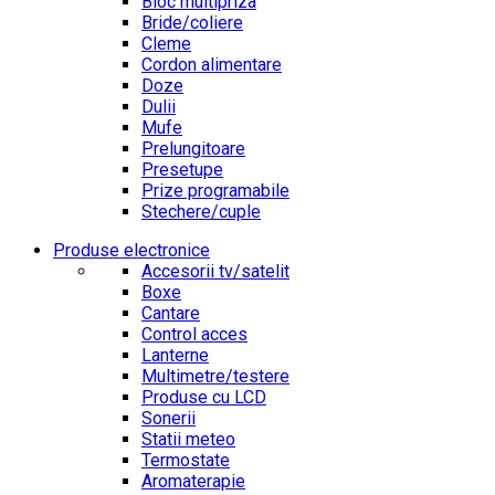
Bloc multipriza
Bride/coliere
Cleme
Cordon alimentare
Doze
Dulii
Mufe
Prelungitoare
Presetupe
Prize programabile
Stechere/cuple
Produse electronice
Accesorii tv/satelit
Boxe
Cantare
Control acces
Lanterne
Multimetre/testere
Produse cu LCD
Sonerii
Statii meteo
Termostate
Aromaterapie