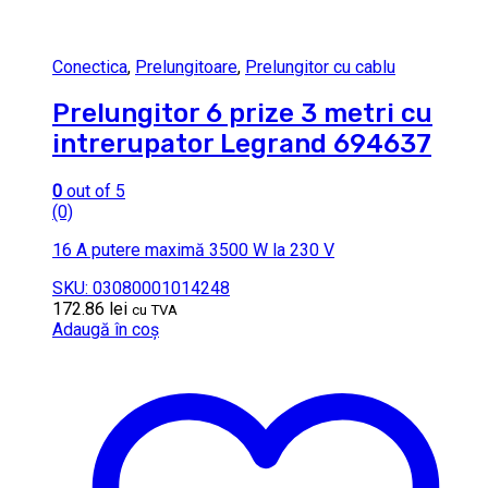
Conectica
,
Prelungitoare
,
Prelungitor cu cablu
Prelungitor 6 prize 3 metri cu
intrerupator Legrand 694637
0
out of 5
(0)
16 A putere maximă 3500 W la 230 V
SKU: 03080001014248
172.86
lei
cu TVA
Adaugă în coș