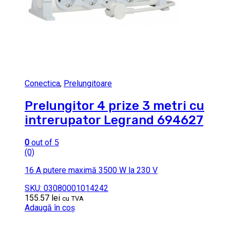
Conectica
,
Prelungitoare
Prelungitor 4 prize 3 metri cu
intrerupator Legrand 694627
0
out of 5
(0)
16 A putere maximă 3500 W la 230 V
SKU: 03080001014242
155.57
lei
cu TVA
Adaugă în coș