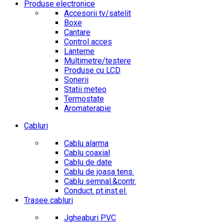
Produse electronice
Accesorii tv/satelit
Boxe
Cantare
Control acces
Lanterne
Multimetre/testere
Produse cu LCD
Sonerii
Statii meteo
Termostate
Aromaterapie
Cabluri
Cablu alarma
Cablu coaxial
Cablu de date
Cablu de joasa tens.
Cablu semnal.&contr.
Conduct. pt.inst.el.
Trasee cabluri
Jgheaburi PVC