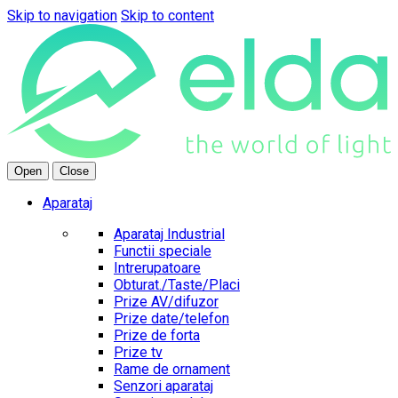
Skip to navigation
Skip to content
Open
Close
Aparataj
Aparataj Industrial
Functii speciale
Intrerupatoare
Obturat./Taste/Placi
Prize AV/difuzor
Prize date/telefon
Prize de forta
Prize tv
Rame de ornament
Senzori aparataj