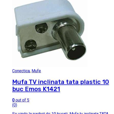
Conectica
,
Mufe
Mufa TV inclinata tata plastic 10
buc Emos K1421
0
out of 5
(0)
Se vinde la pachet de 10 bucati. Mufa tv inclinata TATA,