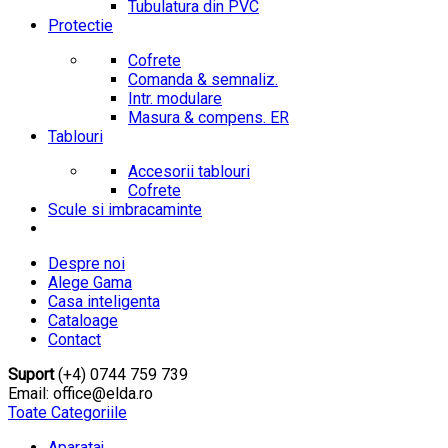
Tubulatura din PVC
Protectie
Cofrete
Comanda & semnaliz.
Intr. modulare
Masura & compens. ER
Tablouri
Accesorii tablouri
Cofrete
Scule si imbracaminte
Despre noi
Alege Gama
Casa inteligenta
Cataloage
Contact
Suport
(+4) 0744 759 739
Email: office@elda.ro
Toate Categoriile
Aparataj