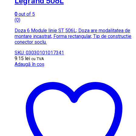
Legrand 506L
0
out of 5
(0)
Doza 6 Module linie ST 506L; Doza are modalitatea de
montare incastrat, Forma rectangular, Tip de constructie
conector soclu.
SKU: 03030101017341
9.15
lei
cu TVA
Adaugă în coș