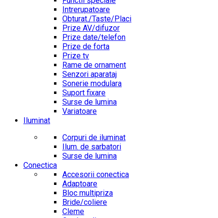
Functii speciale
Intrerupatoare
Obturat./Taste/Placi
Prize AV/difuzor
Prize date/telefon
Prize de forta
Prize tv
Rame de ornament
Senzori aparataj
Sonerie modulara
Suport fixare
Surse de lumina
Variatoare
Iluminat
Corpuri de iluminat
Ilum. de sarbatori
Surse de lumina
Conectica
Accesorii conectica
Adaptoare
Bloc multipriza
Bride/coliere
Cleme