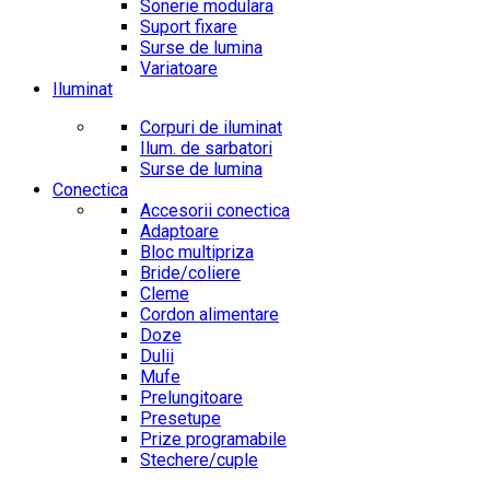
Sonerie modulara
Suport fixare
Surse de lumina
Variatoare
Iluminat
Corpuri de iluminat
Ilum. de sarbatori
Surse de lumina
Conectica
Accesorii conectica
Adaptoare
Bloc multipriza
Bride/coliere
Cleme
Cordon alimentare
Doze
Dulii
Mufe
Prelungitoare
Presetupe
Prize programabile
Stechere/cuple