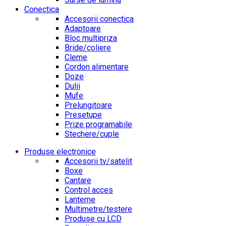
Conectica
Accesorii conectica
Adaptoare
Bloc multipriza
Bride/coliere
Cleme
Cordon alimentare
Doze
Dulii
Mufe
Prelungitoare
Presetupe
Prize programabile
Stechere/cuple
Produse electronice
Accesorii tv/satelit
Boxe
Cantare
Control acces
Lanterne
Multimetre/testere
Produse cu LCD