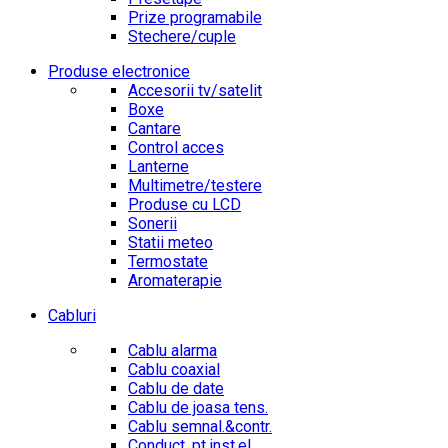
Prize programabile
Stechere/cuple
Produse electronice
Accesorii tv/satelit
Boxe
Cantare
Control acces
Lanterne
Multimetre/testere
Produse cu LCD
Sonerii
Statii meteo
Termostate
Aromaterapie
Cabluri
Cablu alarma
Cablu coaxial
Cablu de date
Cablu de joasa tens.
Cablu semnal.&contr.
Conduct. pt.inst.el.