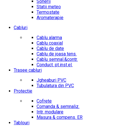
Sonerii
Statii meteo
Termostate
Aromaterapie
Cabluri
Cablu alarma
Cablu coaxial
Cablu de date
Cablu de joasa tens.
Cablu semnal.&contr.
Conduct. pt.inst.el.
Trasee cabluri
Jgheaburi PVC
Tubulatura din PVC
Protectie
Cofrete
Comanda & semnaliz.
Intr. modulare
Masura & compens. ER
Tablouri