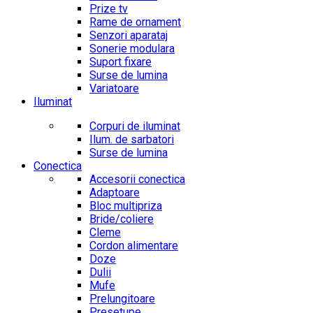
Prize tv
Rame de ornament
Senzori aparataj
Sonerie modulara
Suport fixare
Surse de lumina
Variatoare
Iluminat
Corpuri de iluminat
Ilum. de sarbatori
Surse de lumina
Conectica
Accesorii conectica
Adaptoare
Bloc multipriza
Bride/coliere
Cleme
Cordon alimentare
Doze
Dulii
Mufe
Prelungitoare
Presetupe