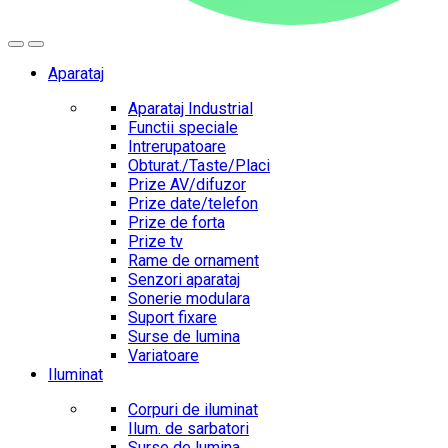
Aparataj
Aparataj Industrial
Functii speciale
Intrerupatoare
Obturat./Taste/Placi
Prize AV/difuzor
Prize date/telefon
Prize de forta
Prize tv
Rame de ornament
Senzori aparataj
Sonerie modulara
Suport fixare
Surse de lumina
Variatoare
Iluminat
Corpuri de iluminat
Ilum. de sarbatori
Surse de lumina