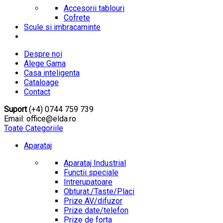
Accesorii tablouri
Cofrete
Scule si imbracaminte
Despre noi
Alege Gama
Casa inteligenta
Cataloage
Contact
Suport
(+4) 0744 759 739
Email: office@elda.ro
Toate Categoriile
Aparataj
Aparataj Industrial
Functii speciale
Intrerupatoare
Obturat./Taste/Placi
Prize AV/difuzor
Prize date/telefon
Prize de forta