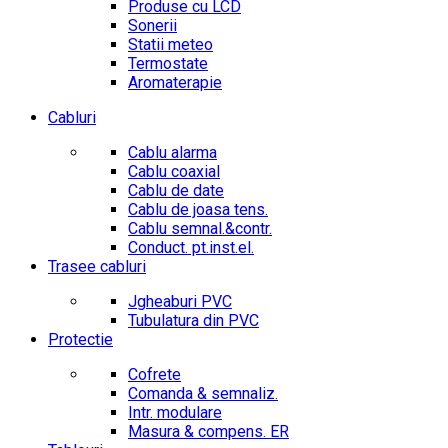
Produse cu LCD
Sonerii
Statii meteo
Termostate
Aromaterapie
Cabluri
Cablu alarma
Cablu coaxial
Cablu de date
Cablu de joasa tens.
Cablu semnal.&contr.
Conduct. pt.inst.el.
Trasee cabluri
Jgheaburi PVC
Tubulatura din PVC
Protectie
Cofrete
Comanda & semnaliz.
Intr. modulare
Masura & compens. ER