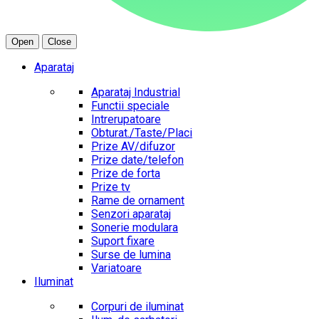
Open
Close
Aparataj
Aparataj Industrial
Functii speciale
Intrerupatoare
Obturat./Taste/Placi
Prize AV/difuzor
Prize date/telefon
Prize de forta
Prize tv
Rame de ornament
Senzori aparataj
Sonerie modulara
Suport fixare
Surse de lumina
Variatoare
Iluminat
Corpuri de iluminat