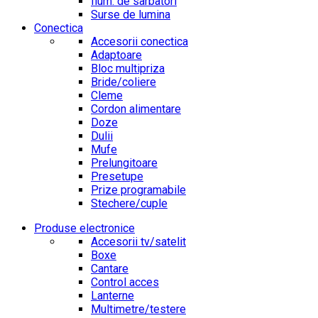
Ilum. de sarbatori
Surse de lumina
Conectica
Accesorii conectica
Adaptoare
Bloc multipriza
Bride/coliere
Cleme
Cordon alimentare
Doze
Dulii
Mufe
Prelungitoare
Presetupe
Prize programabile
Stechere/cuple
Produse electronice
Accesorii tv/satelit
Boxe
Cantare
Control acces
Lanterne
Multimetre/testere