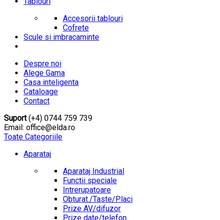
Tablouri
Accesorii tablouri
Cofrete
Scule si imbracaminte
Despre noi
Alege Gama
Casa inteligenta
Cataloage
Contact
Suport
(+4) 0744 759 739
Email: office@elda.ro
Toate Categoriile
Aparataj
Aparataj Industrial
Functii speciale
Intrerupatoare
Obturat./Taste/Placi
Prize AV/difuzor
Prize date/telefon