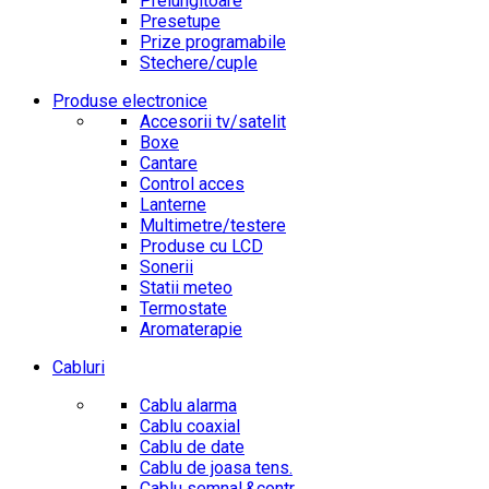
Prelungitoare
Presetupe
Prize programabile
Stechere/cuple
Produse electronice
Accesorii tv/satelit
Boxe
Cantare
Control acces
Lanterne
Multimetre/testere
Produse cu LCD
Sonerii
Statii meteo
Termostate
Aromaterapie
Cabluri
Cablu alarma
Cablu coaxial
Cablu de date
Cablu de joasa tens.
Cablu semnal.&contr.