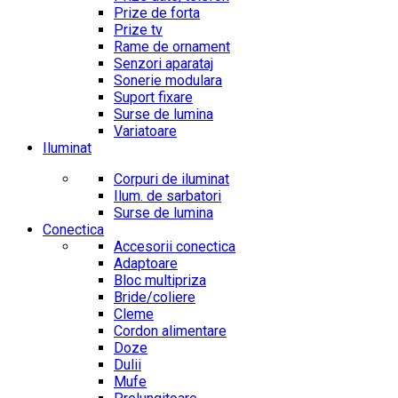
Prize de forta
Prize tv
Rame de ornament
Senzori aparataj
Sonerie modulara
Suport fixare
Surse de lumina
Variatoare
Iluminat
Corpuri de iluminat
Ilum. de sarbatori
Surse de lumina
Conectica
Accesorii conectica
Adaptoare
Bloc multipriza
Bride/coliere
Cleme
Cordon alimentare
Doze
Dulii
Mufe