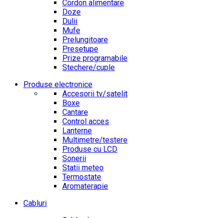
Cordon alimentare
Doze
Dulii
Mufe
Prelungitoare
Presetupe
Prize programabile
Stechere/cuple
Produse electronice
Accesorii tv/satelit
Boxe
Cantare
Control acces
Lanterne
Multimetre/testere
Produse cu LCD
Sonerii
Statii meteo
Termostate
Aromaterapie
Cabluri