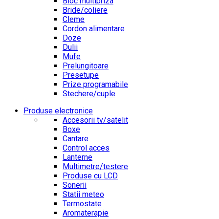
Bloc multipriza
Bride/coliere
Cleme
Cordon alimentare
Doze
Dulii
Mufe
Prelungitoare
Presetupe
Prize programabile
Stechere/cuple
Produse electronice
Accesorii tv/satelit
Boxe
Cantare
Control acces
Lanterne
Multimetre/testere
Produse cu LCD
Sonerii
Statii meteo
Termostate
Aromaterapie