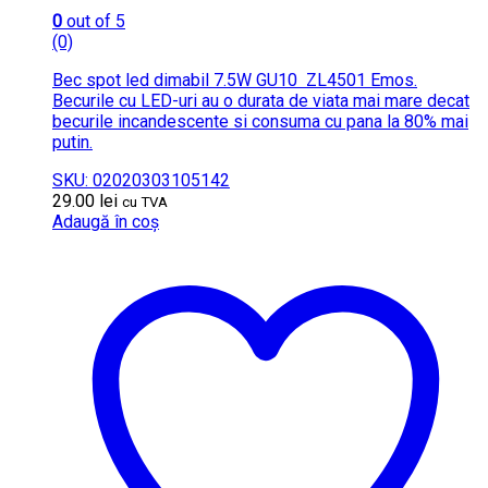
0
out of 5
(0)
Bec spot led dimabil 7.5W GU10 ZL4501 Emos.
Becurile cu LED-uri au o durata de viata mai mare decat
becurile incandescente si consuma cu pana la 80% mai
putin.
SKU: 02020303105142
29.00
lei
cu TVA
Adaugă în coș