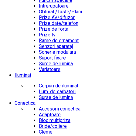
Functii speciale
Intrerupatoare
Obturat./Taste/Placi
Prize AV/difuzor
Prize date/telefon
Prize de forta
Prize tv
Rame de ornament
Senzori aparataj
Sonerie modulara
Suport fixare
Surse de lumina
Variatoare
Iluminat
Corpuri de iluminat
Ilum. de sarbatori
Surse de lumina
Conectica
Accesorii conectica
Adaptoare
Bloc multipriza
Bride/coliere
Cleme