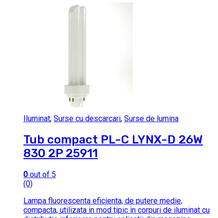
Iluminat
,
Surse cu descarcari
,
Surse de lumina
Tub compact PL-C LYNX-D 26W
830 2P 25911
0
out of 5
(0)
Lampa fluorescenta eficienta, de putere medie,
compacta, utilizata in mod tipic in corpuri de iluminat cu