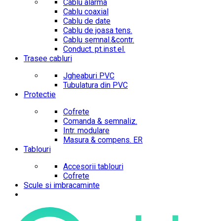
Cablu alarma
Cablu coaxial
Cablu de date
Cablu de joasa tens.
Cablu semnal.&contr.
Conduct. pt.inst.el.
Trasee cabluri
Jgheaburi PVC
Tubulatura din PVC
Protectie
Cofrete
Comanda & semnaliz.
Intr. modulare
Masura & compens. ER
Tablouri
Accesorii tablouri
Cofrete
Scule si imbracaminte