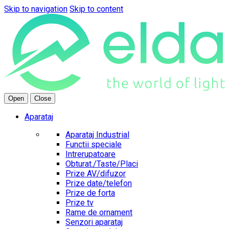
Skip to navigation
Skip to content
Open
Close
Aparataj
Aparataj Industrial
Functii speciale
Intrerupatoare
Obturat./Taste/Placi
Prize AV/difuzor
Prize date/telefon
Prize de forta
Prize tv
Rame de ornament
Senzori aparataj