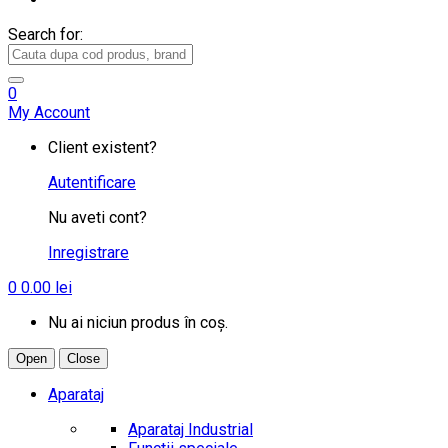
Search for:
0
My Account
Client existent?
Autentificare
Nu aveti cont?
Inregistrare
0
0.00
lei
Nu ai niciun produs în coș.
Open
Close
Aparataj
Aparataj Industrial