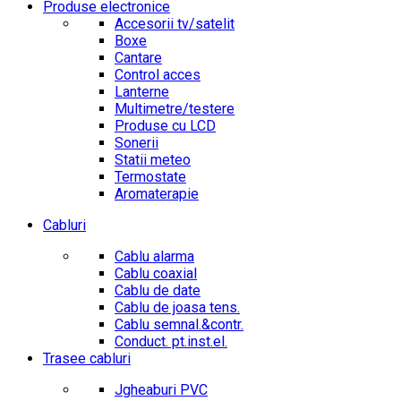
Produse electronice
Accesorii tv/satelit
Boxe
Cantare
Control acces
Lanterne
Multimetre/testere
Produse cu LCD
Sonerii
Statii meteo
Termostate
Aromaterapie
Cabluri
Cablu alarma
Cablu coaxial
Cablu de date
Cablu de joasa tens.
Cablu semnal.&contr.
Conduct. pt.inst.el.
Trasee cabluri
Jgheaburi PVC