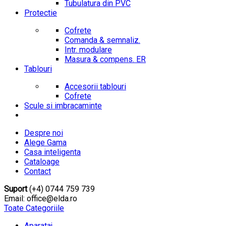
Tubulatura din PVC
Protectie
Cofrete
Comanda & semnaliz.
Intr. modulare
Masura & compens. ER
Tablouri
Accesorii tablouri
Cofrete
Scule si imbracaminte
Despre noi
Alege Gama
Casa inteligenta
Cataloage
Contact
Suport
(+4) 0744 759 739
Email: office@elda.ro
Toate Categoriile
Aparataj