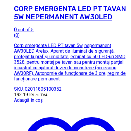
CORP EMERGENTA LED PT TAVAN
5W NEPERMANENT AW30LED
0
out of 5
(0)
Corp emergenta LED PT tavan 5w, nepermanent
AW30LED Arelux. Aparat de iluminat de siguranță,
protejat la praf şi umiditate, echipat cu 50 LED-uri SMD
3528, pentru montaj pe tavan sau pentru montaj parţial
încastrat cu ajutorul dozei de încastrare (accesoriu
AW30RF). Autonomie de funcționare de 3 ore, regim de
funcționare permanent.
SKU: 02011805100352
193.19
lei
cu TVA
Adaugă în coș