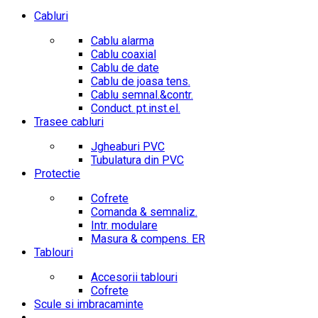
Cabluri
Cablu alarma
Cablu coaxial
Cablu de date
Cablu de joasa tens.
Cablu semnal.&contr.
Conduct. pt.inst.el.
Trasee cabluri
Jgheaburi PVC
Tubulatura din PVC
Protectie
Cofrete
Comanda & semnaliz.
Intr. modulare
Masura & compens. ER
Tablouri
Accesorii tablouri
Cofrete
Scule si imbracaminte