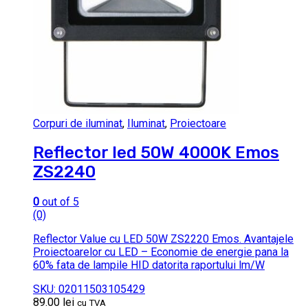
Corpuri de iluminat
,
Iluminat
,
Proiectoare
Reflector led 50W 4000K Emos
ZS2240
0
out of 5
(0)
Reflector Value cu LED 50W ZS2220 Emos. Avantajele
Proiectoarelor cu LED – Economie de energie pana la
60% fata de lampile HID datorita raportului lm/W
SKU: 02011503105429
89.00
lei
cu TVA