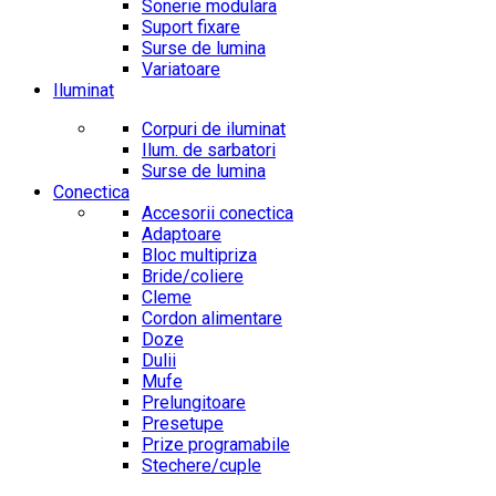
Sonerie modulara
Suport fixare
Surse de lumina
Variatoare
Iluminat
Corpuri de iluminat
Ilum. de sarbatori
Surse de lumina
Conectica
Accesorii conectica
Adaptoare
Bloc multipriza
Bride/coliere
Cleme
Cordon alimentare
Doze
Dulii
Mufe
Prelungitoare
Presetupe
Prize programabile
Stechere/cuple