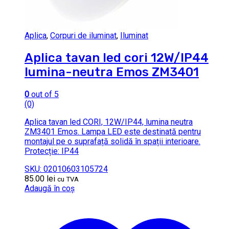
Aplica
,
Corpuri de iluminat
,
Iluminat
Aplica tavan led cori 12W/IP44
lumina-neutra Emos ZM3401
0
out of 5
(0)
Aplica tavan led CORI, 12W/IP44, lumina neutra
ZM3401 Emos. Lampa LED este destinată pentru
montajul pe o suprafață solidă în spații interioare.
Protecție: IP44
SKU: 02010603105724
85.00
lei
cu TVA
Adaugă în coș