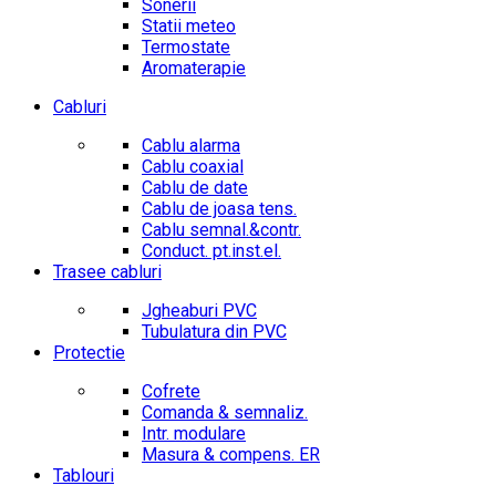
Sonerii
Statii meteo
Termostate
Aromaterapie
Cabluri
Cablu alarma
Cablu coaxial
Cablu de date
Cablu de joasa tens.
Cablu semnal.&contr.
Conduct. pt.inst.el.
Trasee cabluri
Jgheaburi PVC
Tubulatura din PVC
Protectie
Cofrete
Comanda & semnaliz.
Intr. modulare
Masura & compens. ER
Tablouri