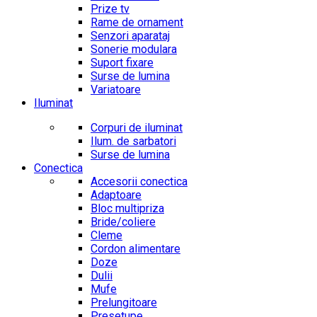
Prize tv
Rame de ornament
Senzori aparataj
Sonerie modulara
Suport fixare
Surse de lumina
Variatoare
Iluminat
Corpuri de iluminat
Ilum. de sarbatori
Surse de lumina
Conectica
Accesorii conectica
Adaptoare
Bloc multipriza
Bride/coliere
Cleme
Cordon alimentare
Doze
Dulii
Mufe
Prelungitoare
Presetupe