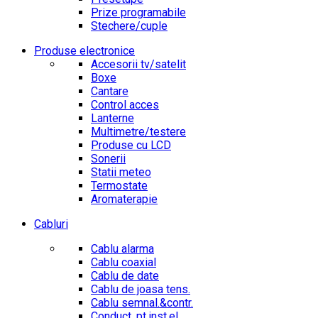
Prize programabile
Stechere/cuple
Produse electronice
Accesorii tv/satelit
Boxe
Cantare
Control acces
Lanterne
Multimetre/testere
Produse cu LCD
Sonerii
Statii meteo
Termostate
Aromaterapie
Cabluri
Cablu alarma
Cablu coaxial
Cablu de date
Cablu de joasa tens.
Cablu semnal.&contr.
Conduct. pt.inst.el.