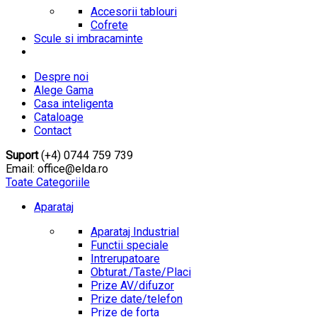
Accesorii tablouri
Cofrete
Scule si imbracaminte
Despre noi
Alege Gama
Casa inteligenta
Cataloage
Contact
Suport
(+4) 0744 759 739
Email: office@elda.ro
Toate Categoriile
Aparataj
Aparataj Industrial
Functii speciale
Intrerupatoare
Obturat./Taste/Placi
Prize AV/difuzor
Prize date/telefon
Prize de forta