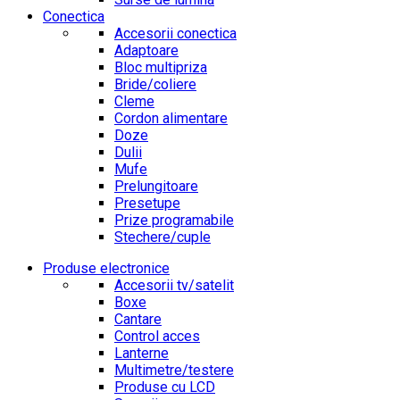
Conectica
Accesorii conectica
Adaptoare
Bloc multipriza
Bride/coliere
Cleme
Cordon alimentare
Doze
Dulii
Mufe
Prelungitoare
Presetupe
Prize programabile
Stechere/cuple
Produse electronice
Accesorii tv/satelit
Boxe
Cantare
Control acces
Lanterne
Multimetre/testere
Produse cu LCD