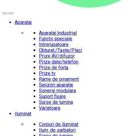
Aparataj
Aparataj Industrial
Functii speciale
Intrerupatoare
Obturat./Taste/Placi
Prize AV/difuzor
Prize date/telefon
Prize de forta
Prize tv
Rame de ornament
Senzori aparataj
Sonerie modulara
Suport fixare
Surse de lumina
Variatoare
Iluminat
Corpuri de iluminat
Ilum. de sarbatori
Surse de lumina