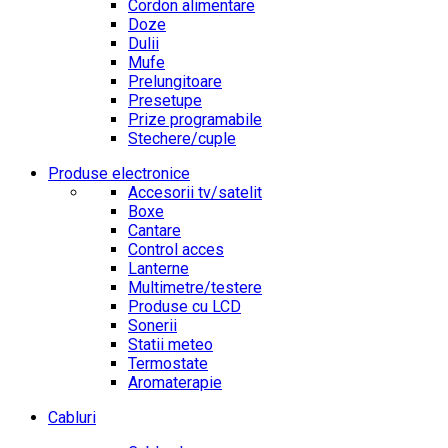
Cordon alimentare
Doze
Dulii
Mufe
Prelungitoare
Presetupe
Prize programabile
Stechere/cuple
Produse electronice
Accesorii tv/satelit
Boxe
Cantare
Control acces
Lanterne
Multimetre/testere
Produse cu LCD
Sonerii
Statii meteo
Termostate
Aromaterapie
Cabluri