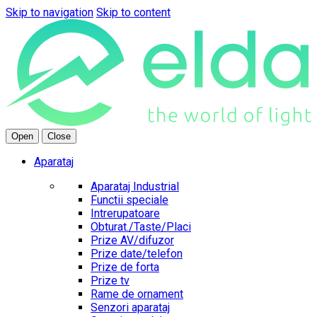
Skip to navigation
Skip to content
Open
Close
Aparataj
Aparataj Industrial
Functii speciale
Intrerupatoare
Obturat./Taste/Placi
Prize AV/difuzor
Prize date/telefon
Prize de forta
Prize tv
Rame de ornament
Senzori aparataj