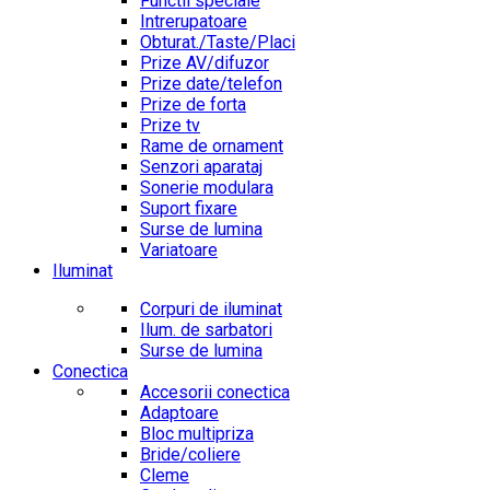
Functii speciale
Intrerupatoare
Obturat./Taste/Placi
Prize AV/difuzor
Prize date/telefon
Prize de forta
Prize tv
Rame de ornament
Senzori aparataj
Sonerie modulara
Suport fixare
Surse de lumina
Variatoare
Iluminat
Corpuri de iluminat
Ilum. de sarbatori
Surse de lumina
Conectica
Accesorii conectica
Adaptoare
Bloc multipriza
Bride/coliere
Cleme