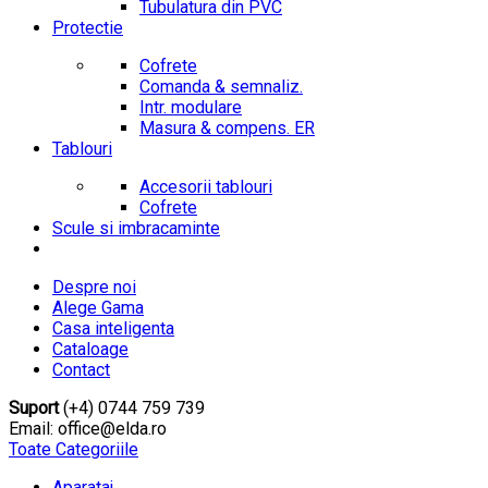
Tubulatura din PVC
Protectie
Cofrete
Comanda & semnaliz.
Intr. modulare
Masura & compens. ER
Tablouri
Accesorii tablouri
Cofrete
Scule si imbracaminte
Despre noi
Alege Gama
Casa inteligenta
Cataloage
Contact
Suport
(+4) 0744 759 739
Email: office@elda.ro
Toate Categoriile
Aparataj