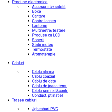
Produse electronice
Accesorii tv/satelit
Boxe
Cantare
Control acces
Lanterne
Multimetre/testere
Produse cu LCD
Sonerii
Statii meteo
Termostate
Aromaterapie
Cabluri
Cablu alarma
Cablu coaxial
Cablu de date
Cablu de joasa tens.
Cablu semnal.&contr.
Conduct. pt.inst.el.
Trasee cabluri
Jgheaburi PVC