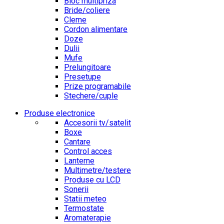
Bloc multipriza
Bride/coliere
Cleme
Cordon alimentare
Doze
Dulii
Mufe
Prelungitoare
Presetupe
Prize programabile
Stechere/cuple
Produse electronice
Accesorii tv/satelit
Boxe
Cantare
Control acces
Lanterne
Multimetre/testere
Produse cu LCD
Sonerii
Statii meteo
Termostate
Aromaterapie