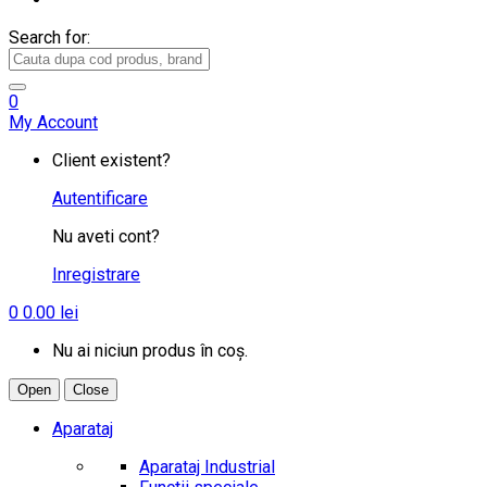
Search for:
0
My Account
Client existent?
Autentificare
Nu aveti cont?
Inregistrare
0
0.00
lei
Nu ai niciun produs în coș.
Open
Close
Aparataj
Aparataj Industrial