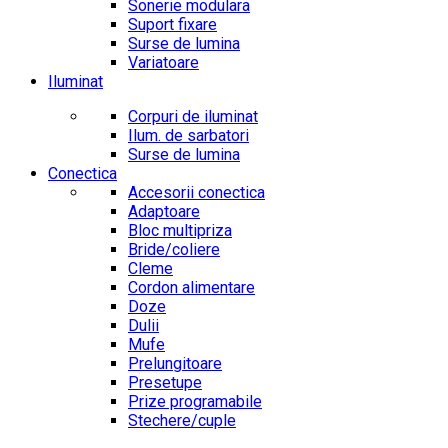
Sonerie modulara
Suport fixare
Surse de lumina
Variatoare
Iluminat
Corpuri de iluminat
Ilum. de sarbatori
Surse de lumina
Conectica
Accesorii conectica
Adaptoare
Bloc multipriza
Bride/coliere
Cleme
Cordon alimentare
Doze
Dulii
Mufe
Prelungitoare
Presetupe
Prize programabile
Stechere/cuple