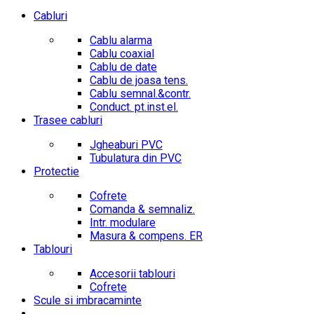
Cabluri
Cablu alarma
Cablu coaxial
Cablu de date
Cablu de joasa tens.
Cablu semnal.&contr.
Conduct. pt.inst.el.
Trasee cabluri
Jgheaburi PVC
Tubulatura din PVC
Protectie
Cofrete
Comanda & semnaliz.
Intr. modulare
Masura & compens. ER
Tablouri
Accesorii tablouri
Cofrete
Scule si imbracaminte