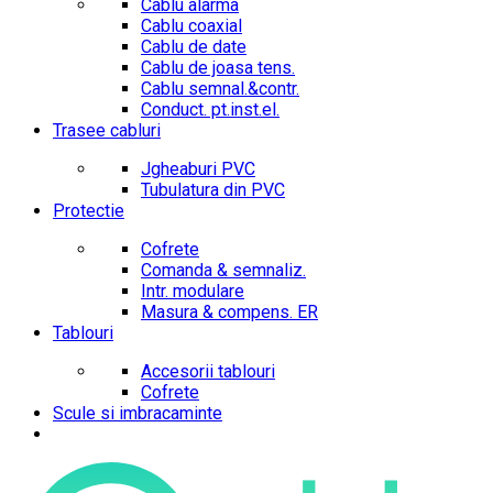
Cablu alarma
Cablu coaxial
Cablu de date
Cablu de joasa tens.
Cablu semnal.&contr.
Conduct. pt.inst.el.
Trasee cabluri
Jgheaburi PVC
Tubulatura din PVC
Protectie
Cofrete
Comanda & semnaliz.
Intr. modulare
Masura & compens. ER
Tablouri
Accesorii tablouri
Cofrete
Scule si imbracaminte