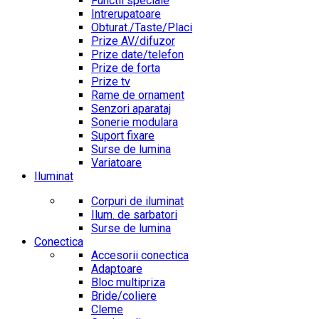
Functii speciale
Intrerupatoare
Obturat./Taste/Placi
Prize AV/difuzor
Prize date/telefon
Prize de forta
Prize tv
Rame de ornament
Senzori aparataj
Sonerie modulara
Suport fixare
Surse de lumina
Variatoare
Iluminat
Corpuri de iluminat
Ilum. de sarbatori
Surse de lumina
Conectica
Accesorii conectica
Adaptoare
Bloc multipriza
Bride/coliere
Cleme