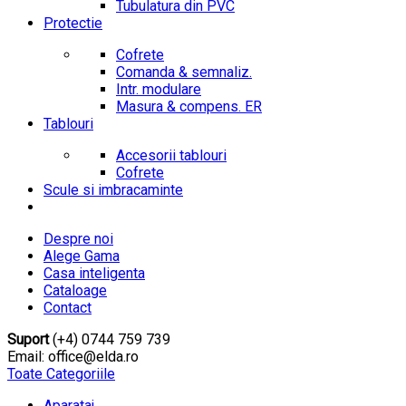
Tubulatura din PVC
Protectie
Cofrete
Comanda & semnaliz.
Intr. modulare
Masura & compens. ER
Tablouri
Accesorii tablouri
Cofrete
Scule si imbracaminte
Despre noi
Alege Gama
Casa inteligenta
Cataloage
Contact
Suport
(+4) 0744 759 739
Email: office@elda.ro
Toate Categoriile
Aparataj