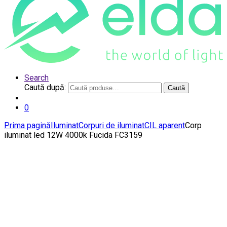
Search
Caută după:
Caută
0
Prima pagină
Iluminat
Corpuri de iluminat
CIL aparent
Corp
iluminat led 12W 4000k Fucida FC3159