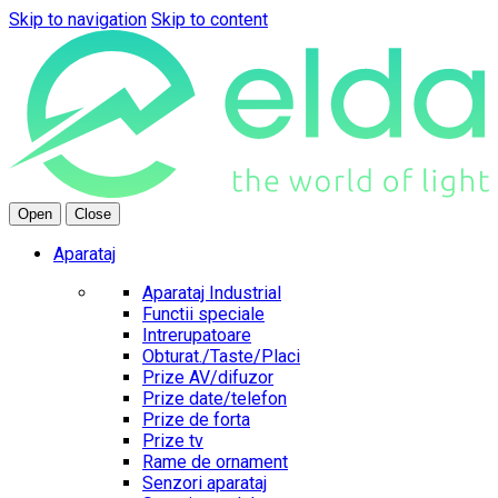
Skip to navigation
Skip to content
Open
Close
Aparataj
Aparataj Industrial
Functii speciale
Intrerupatoare
Obturat./Taste/Placi
Prize AV/difuzor
Prize date/telefon
Prize de forta
Prize tv
Rame de ornament
Senzori aparataj