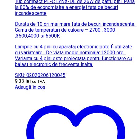
Tub compact PL-C LYNX-DE de 26W de patru pini.
Pana
la 80% de economisire a energiei fata de becuri
incandescente
Durata de 10 ori mai mare fata de becuri incandescente.
Gama de temperaturi de culoare – 2700 , 3000
,3500,4000 si 6500K
Lampile cu 4 pini cu aparataj electronic pote fi utilizate
cu variatoare.
De viata medie nominala: 12000 ore.
Varianta cu 4 pini este proiectata pentru functionare cu
balast electronic de frecventa inalta.
SKU: 02020206120045
9.33
lei
cu TVA
Adaugă în coș