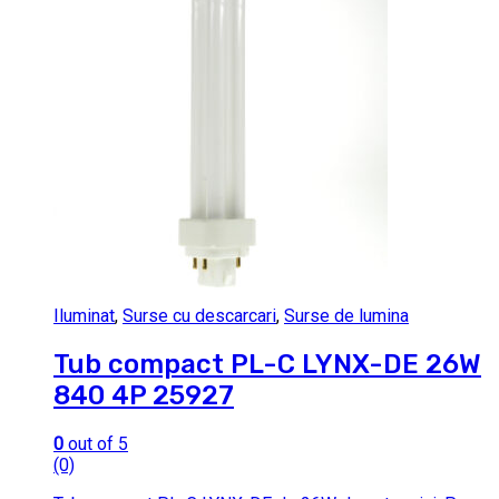
Iluminat
,
Surse cu descarcari
,
Surse de lumina
Tub compact PL-C LYNX-DE 26W
840 4P 25927
0
out of 5
(0)