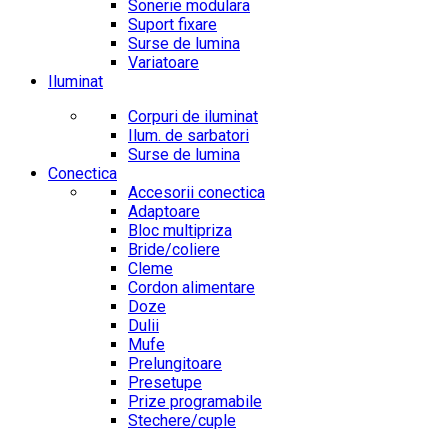
Sonerie modulara
Suport fixare
Surse de lumina
Variatoare
Iluminat
Corpuri de iluminat
Ilum. de sarbatori
Surse de lumina
Conectica
Accesorii conectica
Adaptoare
Bloc multipriza
Bride/coliere
Cleme
Cordon alimentare
Doze
Dulii
Mufe
Prelungitoare
Presetupe
Prize programabile
Stechere/cuple