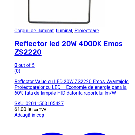
Corpuri de iluminat
,
Iluminat
,
Proiectoare
Reflector led 20W 4000K Emos
ZS2220
0
out of 5
(0)
Reflector Value cu LED 20W ZS2220 Emos. Avantajele
Proiectoarelor cu LED – Economie de energie pana la
60% fata de lampile HID datorita raportului lm/W
SKU: 02011503105427
61.00
lei
cu TVA
Adaugă în coș