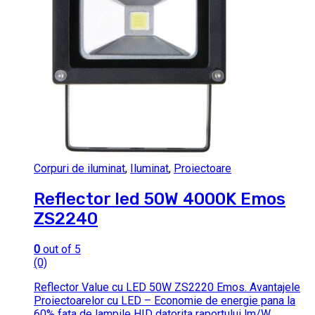
Corpuri de iluminat
,
Iluminat
,
Proiectoare
Reflector led 50W 4000K Emos
ZS2240
0
out of 5
(0)
Reflector Value cu LED 50W ZS2220 Emos. Avantajele
Proiectoarelor cu LED – Economie de energie pana la
60% fata de lampile HID datorita raportului lm/W