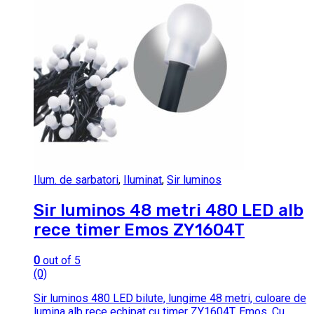
Ilum. de sarbatori
,
Iluminat
,
Sir luminos
Sir luminos 48 metri 480 LED alb
rece timer Emos ZY1604T
0
out of 5
(0)
Sir luminos 480 LED bilute, lungime 48 metri, culoare de
lumina alb rece echipat cu timer ZY1604T, Emos. Cu