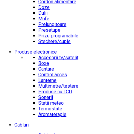
Cordon alimentare
Doze
Dulii
Mufe
Prelungitoare
Presetupe
Prize programabile
Stechere/cuple
Produse electronice
Accesorii tv/satelit
Boxe
Cantare
Control acces
Lanterne
Multimetre/testere
Produse cu LCD
Sonerii
Statii meteo
Termostate
Aromaterapie
Cabluri