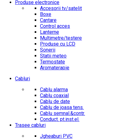
Produse electronice
Accesorii tv/satelit
Boxe
Cantare
Control acces
Lanterne
Multimetre/testere
Produse cu LCD
Sonerii
Statii meteo
Termostate
Aromaterapie
Cabluri
Cablu alarma
Cablu coaxial
Cablu de date
Cablu de joasa tens.
Cablu semnal.&contr.
Conduct. pt.inst.el.
Trasee cabluri
Jgheaburi PVC