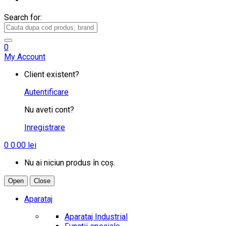
Search for:
0
My Account
Client existent?
Autentificare
Nu aveti cont?
Inregistrare
0
0.00
lei
Nu ai niciun produs în coș.
Open
Close
Aparataj
Aparataj Industrial