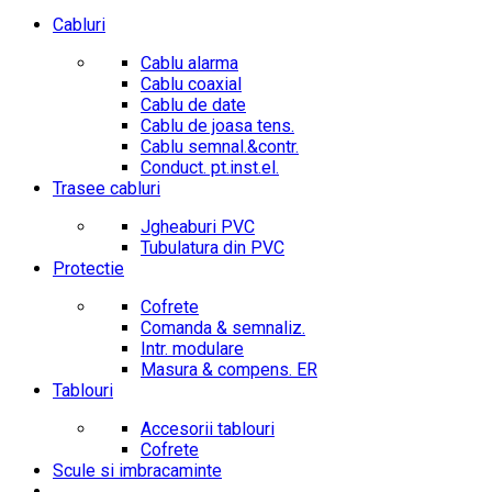
Cabluri
Cablu alarma
Cablu coaxial
Cablu de date
Cablu de joasa tens.
Cablu semnal.&contr.
Conduct. pt.inst.el.
Trasee cabluri
Jgheaburi PVC
Tubulatura din PVC
Protectie
Cofrete
Comanda & semnaliz.
Intr. modulare
Masura & compens. ER
Tablouri
Accesorii tablouri
Cofrete
Scule si imbracaminte