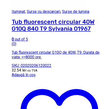
Iluminat
,
Surse cu descarcari
,
Surse de lumina
Tub fluorescent circular 40W
G10Q 840 T9 Sylvania 01967
0
out of 5
(0)
Tub fluorescent circular G10Q de 40W, T9. Durata de
viata: >=8000 ore.
SKU: 02020206120022
32.54
lei
cu TVA
Adaugă în coș