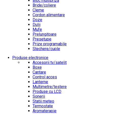
Bloc multipriza
Bride/coliere
Cleme
Cordon alimentare
Doze
Dulii
Mufe
Prelungitoare
Presetupe
Prize programabile
Stechere/cuple
Produse electronice
Accesorii tv/satelit
Boxe
Cantare
Control acces
Lanterne
Multimetre/testere
Produse cu LCD
Sonerii
Statii meteo
Termostate
Aromaterapie