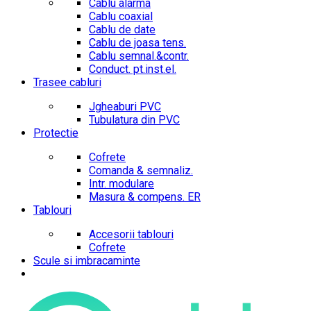
Cablu alarma
Cablu coaxial
Cablu de date
Cablu de joasa tens.
Cablu semnal.&contr.
Conduct. pt.inst.el.
Trasee cabluri
Jgheaburi PVC
Tubulatura din PVC
Protectie
Cofrete
Comanda & semnaliz.
Intr. modulare
Masura & compens. ER
Tablouri
Accesorii tablouri
Cofrete
Scule si imbracaminte