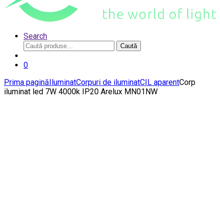
Search
Caută
Caută
după:
0
Prima pagină
Iluminat
Corpuri de iluminat
CIL aparent
Corp
iluminat led 7W 4000k IP20 Arelux MN01NW