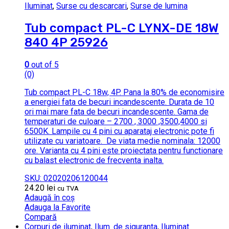
Iluminat
,
Surse cu descarcari
,
Surse de lumina
Tub compact PL-C LYNX-DE 18W
840 4P 25926
0
out of 5
(0)
Tub compact PL-C 18w, 4P. Pana la 80% de economisire
a energiei fata de becuri incandescente.
Durata de 10
ori mai mare fata de becuri incandescente.
Gama de
temperaturi de culoare – 2700 , 3000 ,3500,4000 si
6500K.
Lampile cu 4 pini cu aparataj electronic pote fi
utilizate cu variatoare.
De viata medie nominala: 12000
ore. Varianta cu 4 pini este proiectata pentru functionare
cu balast electronic de frecventa inalta.
SKU: 02020206120044
24.20
lei
cu TVA
Adaugă în coș
Adauga la Favorite
Compară
Corpuri de iluminat
,
Ilum. de siguranta
,
Iluminat