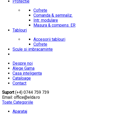
Protectie
Cofrete
Comanda & semnaliz.
Intr. modulare
Masura & compens. ER
Tablouri
Accesorii tablouri
Cofrete
Scule si imbracaminte
Despre noi
Alege Gama
Casa inteligenta
Cataloage
Contact
Suport
(+4) 0744 759 739
Email: office@elda.ro
Toate Categoriile
Aparataj