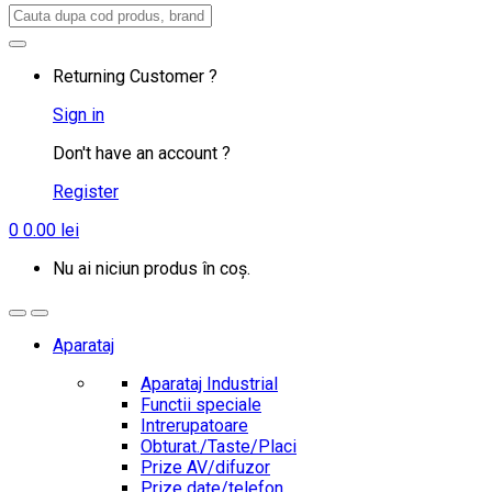
Search
for:
Returning Customer ?
Sign in
Don't have an account ?
Register
0
0.00
lei
Nu ai niciun produs în coș.
Aparataj
Aparataj Industrial
Functii speciale
Intrerupatoare
Obturat./Taste/Placi
Prize AV/difuzor
Prize date/telefon