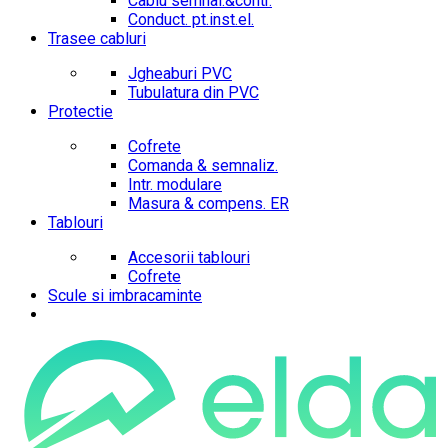
Cablu semnal.&contr.
Conduct. pt.inst.el.
Trasee cabluri
Jgheaburi PVC
Tubulatura din PVC
Protectie
Cofrete
Comanda & semnaliz.
Intr. modulare
Masura & compens. ER
Tablouri
Accesorii tablouri
Cofrete
Scule si imbracaminte