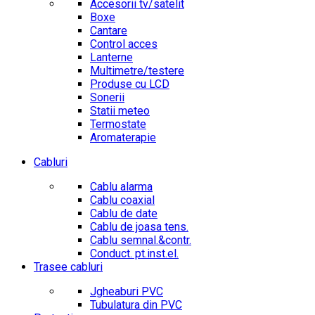
Accesorii tv/satelit
Boxe
Cantare
Control acces
Lanterne
Multimetre/testere
Produse cu LCD
Sonerii
Statii meteo
Termostate
Aromaterapie
Cabluri
Cablu alarma
Cablu coaxial
Cablu de date
Cablu de joasa tens.
Cablu semnal.&contr.
Conduct. pt.inst.el.
Trasee cabluri
Jgheaburi PVC
Tubulatura din PVC