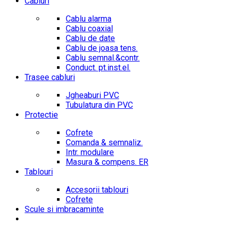
Cabluri
Cablu alarma
Cablu coaxial
Cablu de date
Cablu de joasa tens.
Cablu semnal.&contr.
Conduct. pt.inst.el.
Trasee cabluri
Jgheaburi PVC
Tubulatura din PVC
Protectie
Cofrete
Comanda & semnaliz.
Intr. modulare
Masura & compens. ER
Tablouri
Accesorii tablouri
Cofrete
Scule si imbracaminte