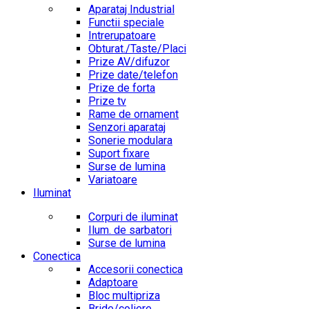
Aparataj Industrial
Functii speciale
Intrerupatoare
Obturat./Taste/Placi
Prize AV/difuzor
Prize date/telefon
Prize de forta
Prize tv
Rame de ornament
Senzori aparataj
Sonerie modulara
Suport fixare
Surse de lumina
Variatoare
Iluminat
Corpuri de iluminat
Ilum. de sarbatori
Surse de lumina
Conectica
Accesorii conectica
Adaptoare
Bloc multipriza
Bride/coliere