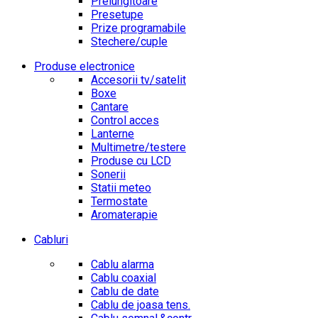
Prelungitoare
Presetupe
Prize programabile
Stechere/cuple
Produse electronice
Accesorii tv/satelit
Boxe
Cantare
Control acces
Lanterne
Multimetre/testere
Produse cu LCD
Sonerii
Statii meteo
Termostate
Aromaterapie
Cabluri
Cablu alarma
Cablu coaxial
Cablu de date
Cablu de joasa tens.