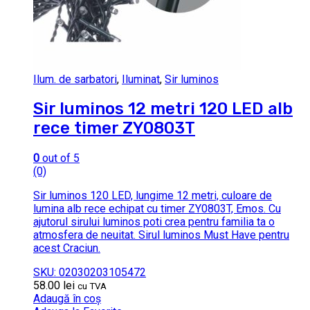
Ilum. de sarbatori
,
Iluminat
,
Sir luminos
Sir luminos 12 metri 120 LED alb
rece timer ZY0803T
0
out of 5
(0)
Sir luminos 120 LED, lungime 12 metri, culoare de
lumina alb rece echipat cu timer ZY0803T, Emos. Cu
ajutorul sirului luminos poti crea pentru familia ta o
atmosfera de neuitat. Sirul luminos Must Have pentru
acest Craciun.
SKU: 02030203105472
58.00
lei
cu TVA
Adaugă în coș