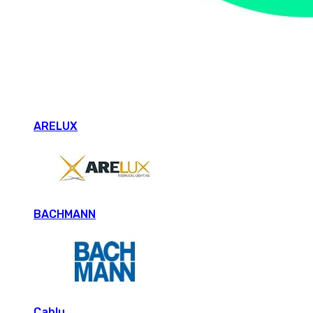
ARELUX
BACHMANN
Cablu