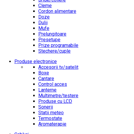
Cleme
Cordon alimentare
Doze
Dulii
Mufe
Prelungitoare
Presetupe
Prize programabile
Stechere/cuple
Produse electronice
Accesorii tv/satelit
Boxe
Cantare
Control acces
Lanterne
Multimetre/testere
Produse cu LCD
Sonerii
Statii meteo
Termostate
Aromaterapie