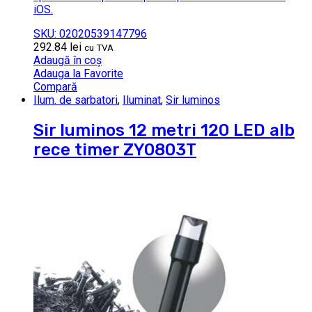
iOS.
SKU: 02020539147796
292.84
lei
cu TVA
Adaugă în coș
Adauga la Favorite
Compară
Ilum. de sarbatori
,
Iluminat
,
Sir luminos
Sir luminos 12 metri 120 LED alb
rece timer ZY0803T