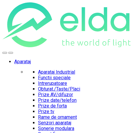
Skip
Skip
to
to
navigation
content
Aparataj
Aparataj Industrial
Functii speciale
Intrerupatoare
Obturat./Taste/Placi
Prize AV/difuzor
Prize date/telefon
Prize de forta
Prize tv
Rame de ornament
Senzori aparataj
Sonerie modulara