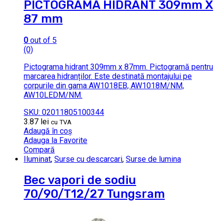
PICTOGRAMA HIDRANT 309mm X
87 mm
0
out of 5
(0)
Pictograma hidrant 309mm x 87mm. Pictogramă pentru
marcarea hidranților. Este destinată montajului pe
corpurile din gama AW1018EB, AW1018M/NM,
AW10LEDM/NM.
SKU: 02011805100344
3.87
lei
cu TVA
Adaugă în coș
Adauga la Favorite
Compară
Iluminat
,
Surse cu descarcari
,
Surse de lumina
Bec vapori de sodiu
70/90/T12/27 Tungsram