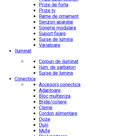
Prize de forta
Prize tv
Rame de ornament
Senzori aparataj
Sonerie modulara
Suport fixare
Surse de lumina
Variatoare
Iluminat
Corpuri de iluminat
Ilum. de sarbatori
Surse de lumina
Conectica
Accesorii conectica
Adaptoare
Bloc multipriza
Bride/coliere
Cleme
Cordon alimentare
Doze
Dulii
Mufe