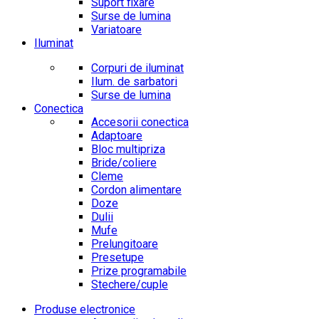
Suport fixare
Surse de lumina
Variatoare
Iluminat
Corpuri de iluminat
Ilum. de sarbatori
Surse de lumina
Conectica
Accesorii conectica
Adaptoare
Bloc multipriza
Bride/coliere
Cleme
Cordon alimentare
Doze
Dulii
Mufe
Prelungitoare
Presetupe
Prize programabile
Stechere/cuple
Produse electronice