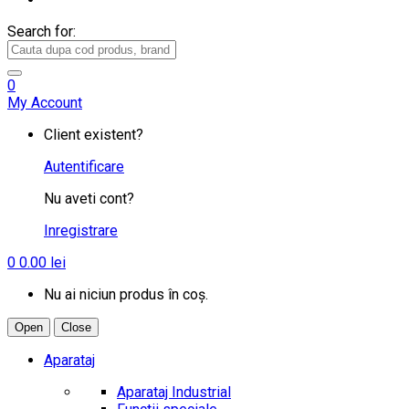
Search for:
0
My Account
Client existent?
Autentificare
Nu aveti cont?
Inregistrare
0
0.00
lei
Nu ai niciun produs în coș.
Open
Close
Aparataj
Aparataj Industrial