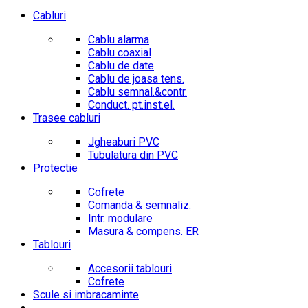
Cabluri
Cablu alarma
Cablu coaxial
Cablu de date
Cablu de joasa tens.
Cablu semnal.&contr.
Conduct. pt.inst.el.
Trasee cabluri
Jgheaburi PVC
Tubulatura din PVC
Protectie
Cofrete
Comanda & semnaliz.
Intr. modulare
Masura & compens. ER
Tablouri
Accesorii tablouri
Cofrete
Scule si imbracaminte