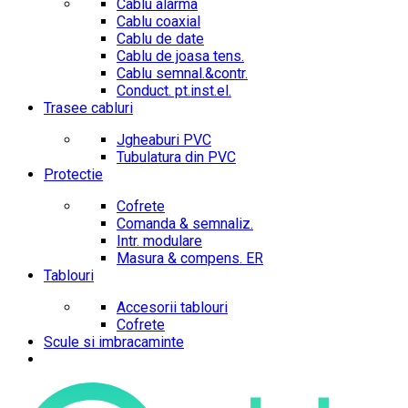
Cablu alarma
Cablu coaxial
Cablu de date
Cablu de joasa tens.
Cablu semnal.&contr.
Conduct. pt.inst.el.
Trasee cabluri
Jgheaburi PVC
Tubulatura din PVC
Protectie
Cofrete
Comanda & semnaliz.
Intr. modulare
Masura & compens. ER
Tablouri
Accesorii tablouri
Cofrete
Scule si imbracaminte