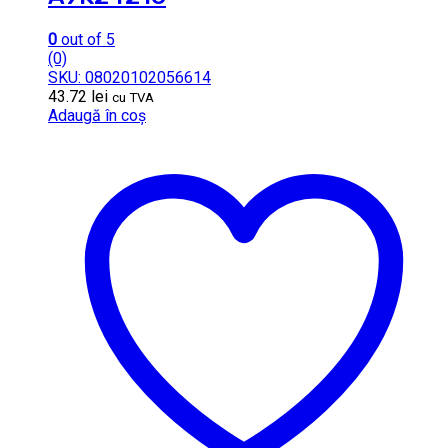
0
out of 5
(0)
SKU: 08020102056614
43.72
lei
cu TVA
Adaugă în coș