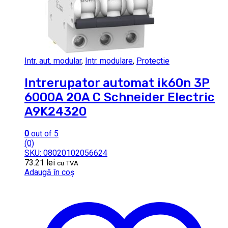
Intr. aut. modular
,
Intr. modulare
,
Protectie
Intrerupator automat ik60n 3P
6000A 20A C Schneider Electric
A9K24320
0
out of 5
(0)
SKU: 08020102056624
73.21
lei
cu TVA
Adaugă în coș