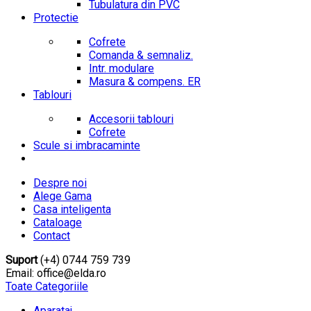
Tubulatura din PVC
Protectie
Cofrete
Comanda & semnaliz.
Intr. modulare
Masura & compens. ER
Tablouri
Accesorii tablouri
Cofrete
Scule si imbracaminte
Despre noi
Alege Gama
Casa inteligenta
Cataloage
Contact
Suport
(+4) 0744 759 739
Email: office@elda.ro
Toate Categoriile
Aparataj