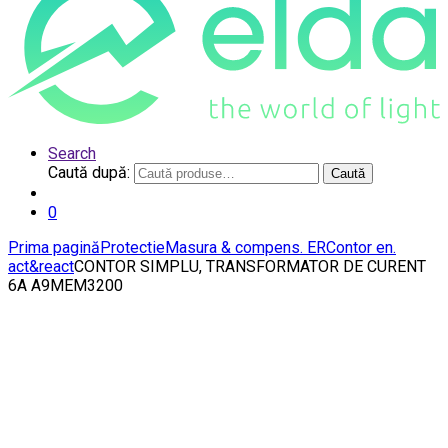
Search
Caută după:
Caută
0
Prima pagină
Protectie
Masura & compens. ER
Contor en.
act&react
CONTOR SIMPLU, TRANSFORMATOR DE CURENT
6A A9MEM3200