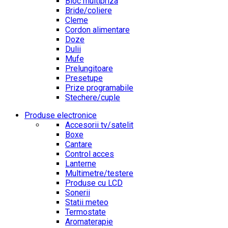
Bloc multipriza
Bride/coliere
Cleme
Cordon alimentare
Doze
Dulii
Mufe
Prelungitoare
Presetupe
Prize programabile
Stechere/cuple
Produse electronice
Accesorii tv/satelit
Boxe
Cantare
Control acces
Lanterne
Multimetre/testere
Produse cu LCD
Sonerii
Statii meteo
Termostate
Aromaterapie