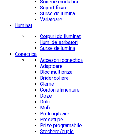
Sonerie modulara
Suport fixare
Surse de lumina
Variatoare
Iluminat
Corpuri de iluminat
Ilum. de sarbatori
Surse de lumina
Conectica
Accesorii conectica
Adaptoare
Bloc multipriza
Bride/coliere
Cleme
Cordon alimentare
Doze
Dulii
Mufe
Prelungitoare
Presetupe
Prize programabile
Stechere/cuple