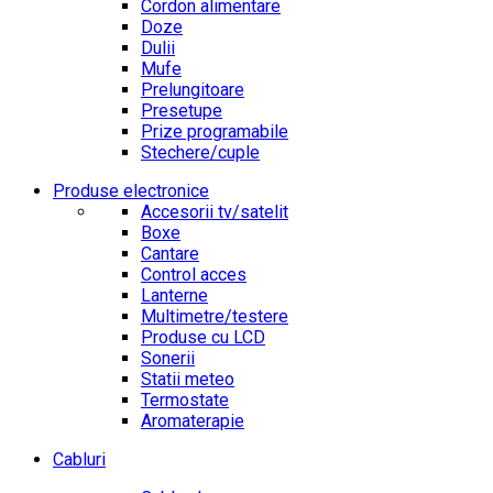
Cordon alimentare
Doze
Dulii
Mufe
Prelungitoare
Presetupe
Prize programabile
Stechere/cuple
Produse electronice
Accesorii tv/satelit
Boxe
Cantare
Control acces
Lanterne
Multimetre/testere
Produse cu LCD
Sonerii
Statii meteo
Termostate
Aromaterapie
Cabluri