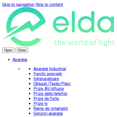
Skip to navigation
Skip to content
Open
Close
Aparataj
Aparataj Industrial
Functii speciale
Intrerupatoare
Obturat./Taste/Placi
Prize AV/difuzor
Prize date/telefon
Prize de forta
Prize tv
Rame de ornament
Senzori aparataj