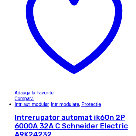
Adauga la Favorite
Compară
Intr. aut. modular
,
Intr. modulare
,
Protectie
Intrerupator automat ik60n 2P
6000A 32A C Schneider Electric
A9K24232