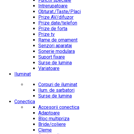
Functii speciale
Intrerupatoare
Obturat./Taste/Placi
Prize AV/difuzor
Prize date/telefon
Prize de forta
Prize tv
Rame de ornament
Senzori aparataj
Sonerie modulara
Suport fixare
Surse de lumina
Variatoare
Iluminat
Corpuri de iluminat
Ilum. de sarbatori
Surse de lumina
Conectica
Accesorii conectica
Adaptoare
Bloc multipriza
Bride/coliere
Cleme