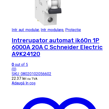
Intr. aut. modular
,
Intr. modulare
,
Protectie
Intrerupator automat ik60n 1P
6000A 20A C Schneider Electric
A9K24120
0
out of 5
(0)
SKU: 08020102056602
22.37
lei
cu TVA
Adaugă în coș