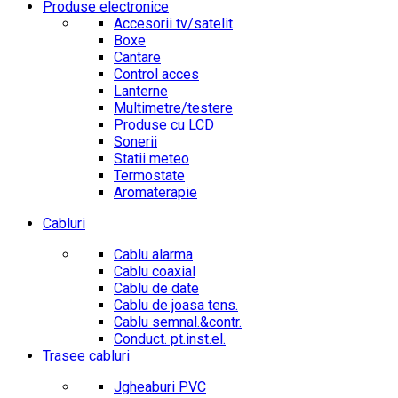
Produse electronice
Accesorii tv/satelit
Boxe
Cantare
Control acces
Lanterne
Multimetre/testere
Produse cu LCD
Sonerii
Statii meteo
Termostate
Aromaterapie
Cabluri
Cablu alarma
Cablu coaxial
Cablu de date
Cablu de joasa tens.
Cablu semnal.&contr.
Conduct. pt.inst.el.
Trasee cabluri
Jgheaburi PVC