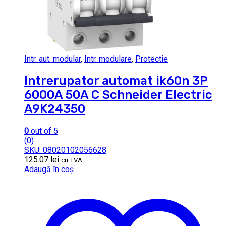
Intr. aut. modular
,
Intr. modulare
,
Protectie
Intrerupator automat ik60n 3P
6000A 50A C Schneider Electric
A9K24350
0
out of 5
(0)
SKU: 08020102056628
125.07
lei
cu TVA
Adaugă în coș