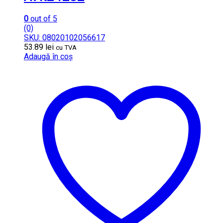
0
out of 5
(0)
SKU: 08020102056617
53.89
lei
cu TVA
Adaugă în coș