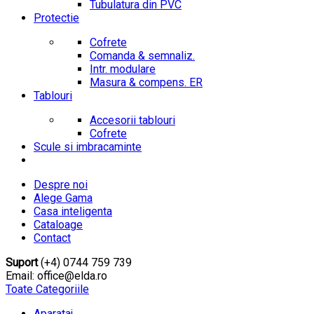
Tubulatura din PVC
Protectie
Cofrete
Comanda & semnaliz.
Intr. modulare
Masura & compens. ER
Tablouri
Accesorii tablouri
Cofrete
Scule si imbracaminte
Despre noi
Alege Gama
Casa inteligenta
Cataloage
Contact
Suport
(+4) 0744 759 739
Email: office@elda.ro
Toate Categoriile
Aparataj