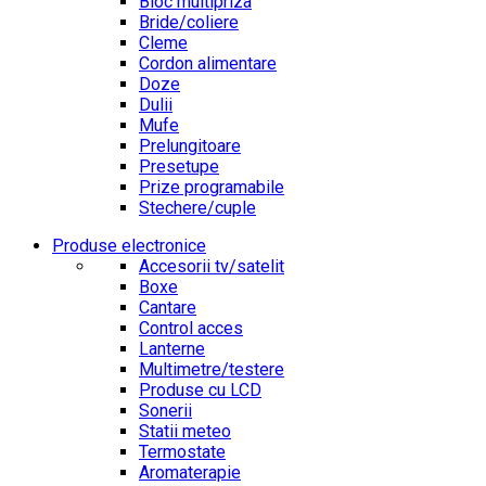
Bloc multipriza
Bride/coliere
Cleme
Cordon alimentare
Doze
Dulii
Mufe
Prelungitoare
Presetupe
Prize programabile
Stechere/cuple
Produse electronice
Accesorii tv/satelit
Boxe
Cantare
Control acces
Lanterne
Multimetre/testere
Produse cu LCD
Sonerii
Statii meteo
Termostate
Aromaterapie