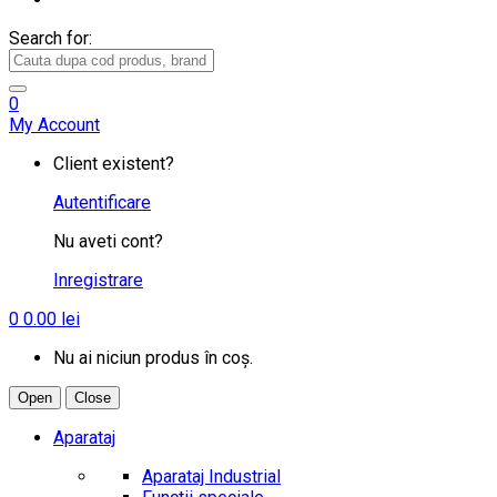
Search for:
0
My Account
Client existent?
Autentificare
Nu aveti cont?
Inregistrare
0
0.00
lei
Nu ai niciun produs în coș.
Open
Close
Aparataj
Aparataj Industrial