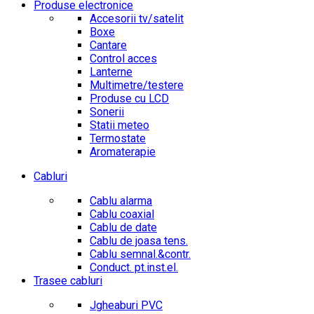
Produse electronice
Accesorii tv/satelit
Boxe
Cantare
Control acces
Lanterne
Multimetre/testere
Produse cu LCD
Sonerii
Statii meteo
Termostate
Aromaterapie
Cabluri
Cablu alarma
Cablu coaxial
Cablu de date
Cablu de joasa tens.
Cablu semnal.&contr.
Conduct. pt.inst.el.
Trasee cabluri
Jgheaburi PVC