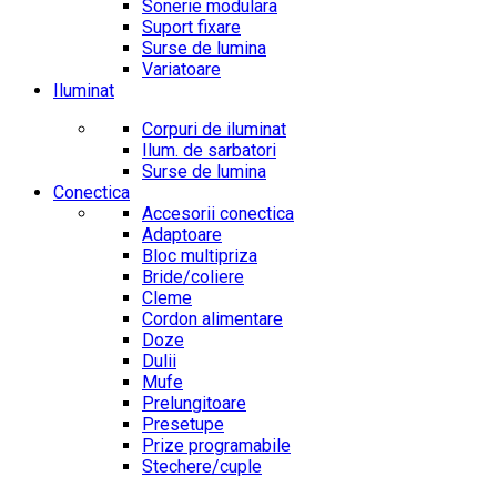
Sonerie modulara
Suport fixare
Surse de lumina
Variatoare
Iluminat
Corpuri de iluminat
Ilum. de sarbatori
Surse de lumina
Conectica
Accesorii conectica
Adaptoare
Bloc multipriza
Bride/coliere
Cleme
Cordon alimentare
Doze
Dulii
Mufe
Prelungitoare
Presetupe
Prize programabile
Stechere/cuple