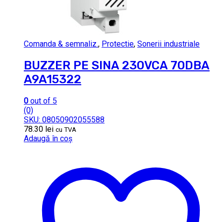
Comanda & semnaliz.
,
Protectie
,
Sonerii industriale
BUZZER PE SINA 230VCA 70DBA
A9A15322
0
out of 5
(0)
SKU: 08050902055588
78.30
lei
cu TVA
Adaugă în coș