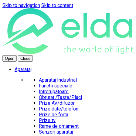
Skip to navigation
Skip to content
Open
Close
Aparataj
Aparataj Industrial
Functii speciale
Intrerupatoare
Obturat./Taste/Placi
Prize AV/difuzor
Prize date/telefon
Prize de forta
Prize tv
Rame de ornament
Senzori aparataj