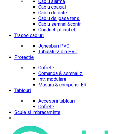
Cablu alarma
Cablu coaxial
Cablu de date
Cablu de joasa tens.
Cablu semnal.&contr.
Conduct. pt.inst.el.
Trasee cabluri
Jgheaburi PVC
Tubulatura din PVC
Protectie
Cofrete
Comanda & semnaliz.
Intr. modulare
Masura & compens. ER
Tablouri
Accesorii tablouri
Cofrete
Scule si imbracaminte