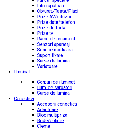
Functii speciale
Intrerupatoare
Obturat./Taste/Placi
Prize AV/difuzor
Prize date/telefon
Prize de forta
Prize tv
Rame de ornament
Senzori aparataj
Sonerie modulara
Suport fixare
Surse de lumina
Variatoare
Iluminat
Corpuri de iluminat
Ilum. de sarbatori
Surse de lumina
Conectica
Accesorii conectica
Adaptoare
Bloc multipriza
Bride/coliere
Cleme