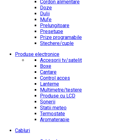
Cordon alimentare
Doze
Dulii
Mufe
Prelungitoare
Presetupe
Prize programabile
Stechere/cuple
Produse electronice
Accesorii tv/satelit
Boxe
Cantare
Control acces
Lanterne
Multimetre/testere
Produse cu LCD
Sonerii
Statii meteo
Termostate
Aromaterapie
Cabluri