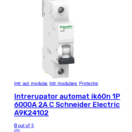
Intr. aut. modular
,
Intr. modulare
,
Protectie
Intrerupator automat ik60n 1P
6000A 2A C Schneider Electric
A9K24102
0
out of 5
(0)