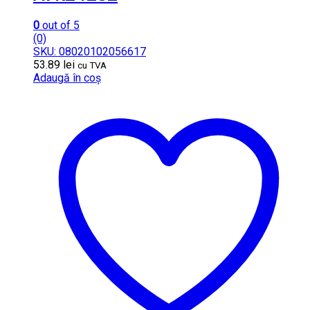
0
out of 5
(0)
SKU: 08020102056617
53.89
lei
cu TVA
Adaugă în coș