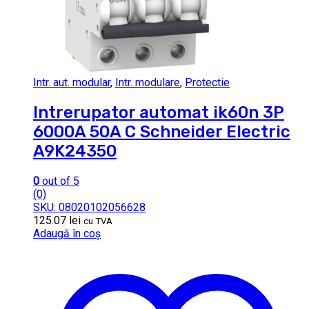
Intr. aut. modular
,
Intr. modulare
,
Protectie
Intrerupator automat ik60n 3P
6000A 50A C Schneider Electric
A9K24350
0
out of 5
(0)
SKU: 08020102056628
125.07
lei
cu TVA
Adaugă în coș