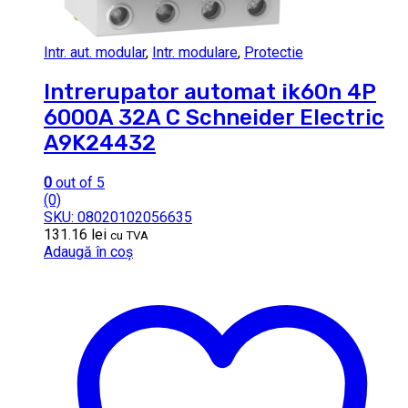
Intr. aut. modular
,
Intr. modulare
,
Protectie
Intrerupator automat ik60n 4P
6000A 32A C Schneider Electric
A9K24432
0
out of 5
(0)
SKU: 08020102056635
131.16
lei
cu TVA
Adaugă în coș