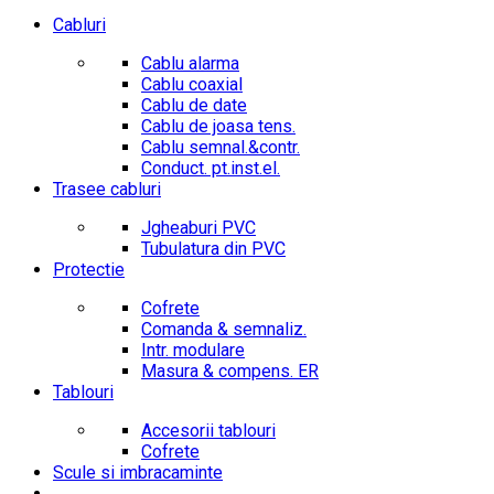
Cabluri
Cablu alarma
Cablu coaxial
Cablu de date
Cablu de joasa tens.
Cablu semnal.&contr.
Conduct. pt.inst.el.
Trasee cabluri
Jgheaburi PVC
Tubulatura din PVC
Protectie
Cofrete
Comanda & semnaliz.
Intr. modulare
Masura & compens. ER
Tablouri
Accesorii tablouri
Cofrete
Scule si imbracaminte