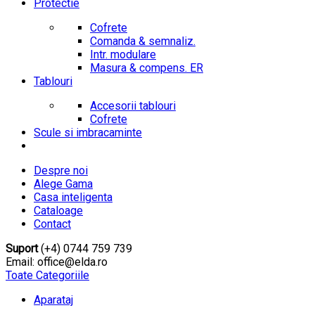
Protectie
Cofrete
Comanda & semnaliz.
Intr. modulare
Masura & compens. ER
Tablouri
Accesorii tablouri
Cofrete
Scule si imbracaminte
Despre noi
Alege Gama
Casa inteligenta
Cataloage
Contact
Suport
(+4) 0744 759 739
Email: office@elda.ro
Toate Categoriile
Aparataj