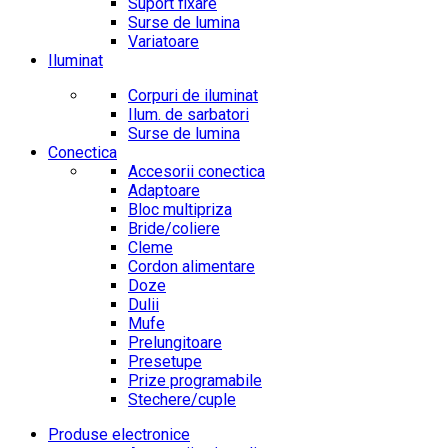
Suport fixare
Surse de lumina
Variatoare
Iluminat
Corpuri de iluminat
Ilum. de sarbatori
Surse de lumina
Conectica
Accesorii conectica
Adaptoare
Bloc multipriza
Bride/coliere
Cleme
Cordon alimentare
Doze
Dulii
Mufe
Prelungitoare
Presetupe
Prize programabile
Stechere/cuple
Produse electronice