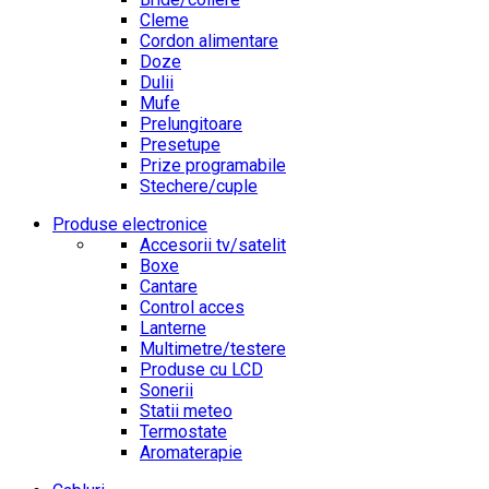
Cleme
Cordon alimentare
Doze
Dulii
Mufe
Prelungitoare
Presetupe
Prize programabile
Stechere/cuple
Produse electronice
Accesorii tv/satelit
Boxe
Cantare
Control acces
Lanterne
Multimetre/testere
Produse cu LCD
Sonerii
Statii meteo
Termostate
Aromaterapie