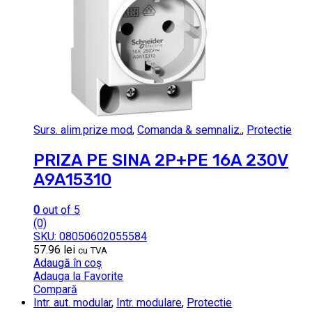
Surs. alim.prize mod
,
Comanda & semnaliz.
,
Protectie
PRIZA PE SINA 2P+PE 16A 230V
A9A15310
0
out of 5
(0)
SKU: 08050602055584
57.96
lei
cu TVA
Adaugă în coș
Adauga la Favorite
Compară
Intr. aut. modular
,
Intr. modulare
,
Protectie