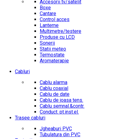
Accesorii tv/satelit
Boxe
Cantare
Control acces
Lanterne
Multimetre/testere
Produse cu LCD
Sonerii
Statii meteo
Termostate
Aromaterapie
Cabluri
Cablu alarma
Cablu coaxial
Cablu de date
Cablu de joasa tens.
Cablu semnal.&contr.
Conduct. pt.inst.el.
Trasee cabluri
Jgheaburi PVC
Tubulatura din PVC