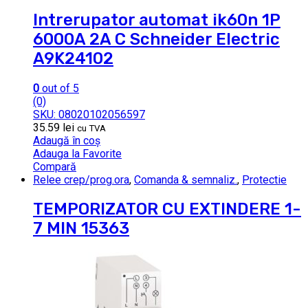
Intrerupator automat ik60n 1P
6000A 2A C Schneider Electric
A9K24102
0
out of 5
(0)
SKU: 08020102056597
35.59
lei
cu TVA
Adaugă în coș
Adauga la Favorite
Compară
Relee crep/prog.ora
,
Comanda & semnaliz.
,
Protectie
TEMPORIZATOR CU EXTINDERE 1-
7 MIN 15363