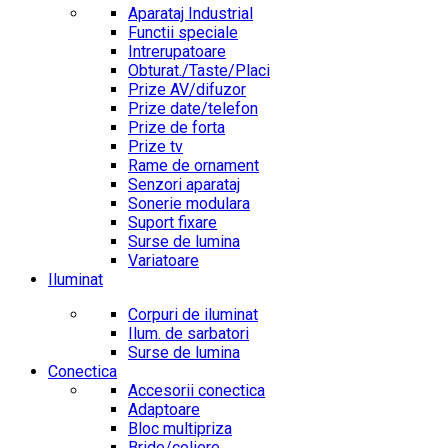
Aparataj Industrial
Functii speciale
Intrerupatoare
Obturat./Taste/Placi
Prize AV/difuzor
Prize date/telefon
Prize de forta
Prize tv
Rame de ornament
Senzori aparataj
Sonerie modulara
Suport fixare
Surse de lumina
Variatoare
Iluminat
Corpuri de iluminat
Ilum. de sarbatori
Surse de lumina
Conectica
Accesorii conectica
Adaptoare
Bloc multipriza
Bride/coliere