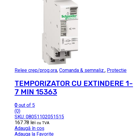
Relee crep/prog.ora
,
Comanda & semnaliz.
,
Protectie
TEMPORIZATOR CU EXTINDERE 1-
7 MIN 15363
0
out of 5
(0)
SKU: 08051102051515
167.78
lei
cu TVA
Adaugă în coș
Adauga la Favorite