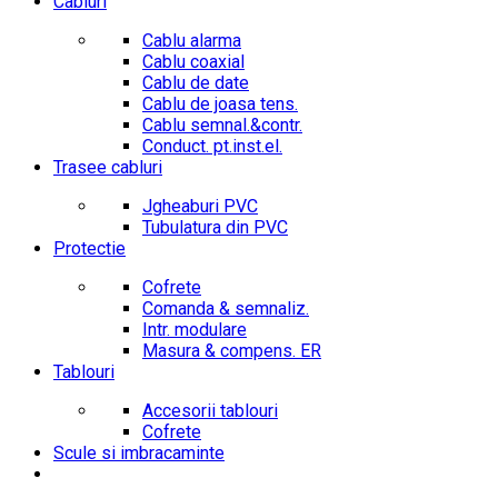
Cabluri
Cablu alarma
Cablu coaxial
Cablu de date
Cablu de joasa tens.
Cablu semnal.&contr.
Conduct. pt.inst.el.
Trasee cabluri
Jgheaburi PVC
Tubulatura din PVC
Protectie
Cofrete
Comanda & semnaliz.
Intr. modulare
Masura & compens. ER
Tablouri
Accesorii tablouri
Cofrete
Scule si imbracaminte