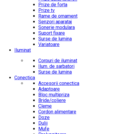
Prize de forta
Prize tv
Rame de ornament
Senzori aparataj
Sonerie modulara
Suport fixare
Surse de lumina
Variatoare
Iluminat
Corpuri de iluminat
Ilum. de sarbatori
Surse de lumina
Conectica
Accesorii conectica
Adaptoare
Bloc multipriza
Bride/coliere
Cleme
Cordon alimentare
Doze
Dulii
Mufe