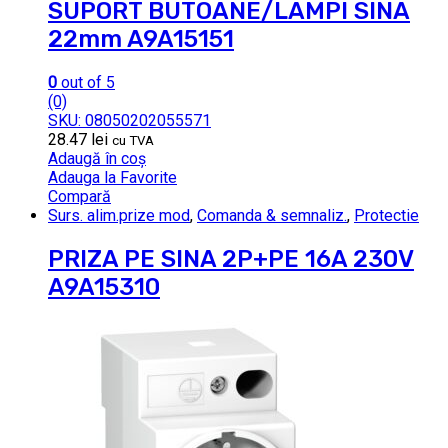
SUPORT BUTOANE/LAMPI SINA
22mm A9A15151
0
out of 5
(0)
SKU: 08050202055571
28.47
lei
cu TVA
Adaugă în coș
Adauga la Favorite
Compară
Surs. alim.prize mod
,
Comanda & semnaliz.
,
Protectie
PRIZA PE SINA 2P+PE 16A 230V
A9A15310