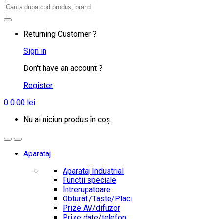
Search
for:
Returning Customer ?
Sign in
Don't have an account ?
Register
0
0.00
lei
Nu ai niciun produs în coș.
Aparataj
Aparataj Industrial
Functii speciale
Intrerupatoare
Obturat./Taste/Placi
Prize AV/difuzor
Prize date/telefon