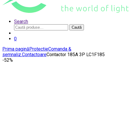
Search
Caută
Caută
după:
0
Prima pagină
Protectie
Comanda &
semnaliz.
Contactoare
Contactor 185A 3P LC1F185
-
52%