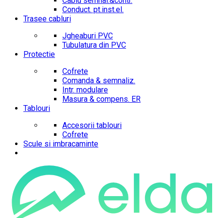
Cablu semnal.&contr.
Conduct. pt.inst.el.
Trasee cabluri
Jgheaburi PVC
Tubulatura din PVC
Protectie
Cofrete
Comanda & semnaliz.
Intr. modulare
Masura & compens. ER
Tablouri
Accesorii tablouri
Cofrete
Scule si imbracaminte