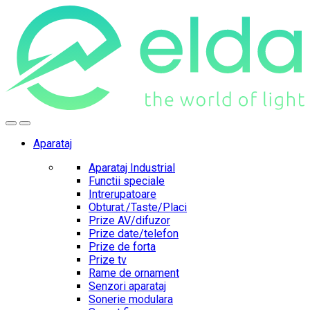
Skip
Skip
to
to
navigation
content
Aparataj
Aparataj Industrial
Functii speciale
Intrerupatoare
Obturat./Taste/Placi
Prize AV/difuzor
Prize date/telefon
Prize de forta
Prize tv
Rame de ornament
Senzori aparataj
Sonerie modulara