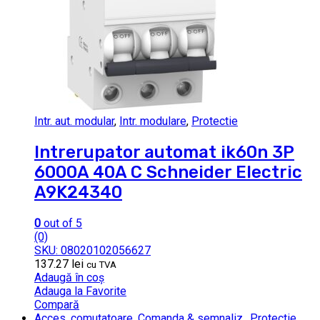
Intr. aut. modular
,
Intr. modulare
,
Protectie
Intrerupator automat ik60n 3P
6000A 40A C Schneider Electric
A9K24340
0
out of 5
(0)
SKU: 08020102056627
137.27
lei
cu TVA
Adaugă în coș
Adauga la Favorite
Compară
Acces. comutatoare
,
Comanda & semnaliz.
,
Protectie