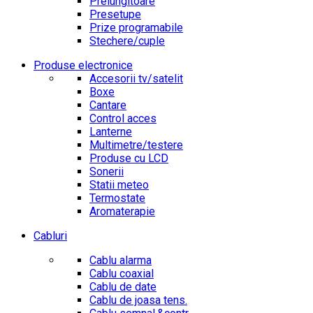
Prelungitoare
Presetupe
Prize programabile
Stechere/cuple
Produse electronice
Accesorii tv/satelit
Boxe
Cantare
Control acces
Lanterne
Multimetre/testere
Produse cu LCD
Sonerii
Statii meteo
Termostate
Aromaterapie
Cabluri
Cablu alarma
Cablu coaxial
Cablu de date
Cablu de joasa tens.