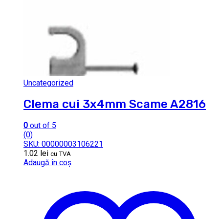
Uncategorized
Clema cui 3x4mm Scame A2816
0
out of 5
(0)
SKU: 00000003106221
1.02
lei
cu TVA
Adaugă în coș