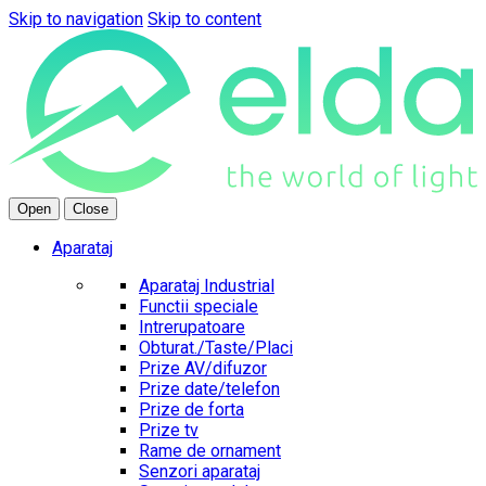
Skip to navigation
Skip to content
Open
Close
Aparataj
Aparataj Industrial
Functii speciale
Intrerupatoare
Obturat./Taste/Placi
Prize AV/difuzor
Prize date/telefon
Prize de forta
Prize tv
Rame de ornament
Senzori aparataj