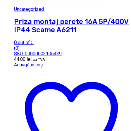
Uncategorized
Priza montaj perete 16A 5P/400V
IP44 Scame A6211
0
out of 5
(0)
SKU: 00000003106439
44.00
lei
cu TVA
Adaugă în coș