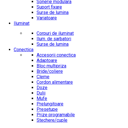
Sonerie modulara
Suport fixare
Surse de lumina
Variatoare
Iluminat
Corpuri de iluminat
Ilum. de sarbatori
Surse de lumina
Conectica
Accesorii conectica
Adaptoare
Bloc multipriza
Bride/coliere
Cleme
Cordon alimentare
Doze
Dulii
Mufe
Prelungitoare
Presetupe
Prize programabile
Stechere/cuple