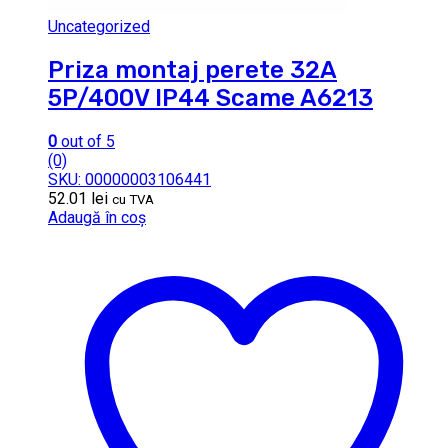
Uncategorized
Priza montaj perete 32A
5P/400V IP44 Scame A6213
0
out of 5
(0)
SKU: 00000003106441
52.01
lei
cu TVA
Adaugă în coș