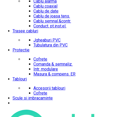
Cablu alarma
Cablu coaxial
Cablu de date
Cablu de joasa tens.
Cablu semnal.&contr.
Conduct. pt.inst.el.
Trasee cabluri
Jgheaburi PVC
Tubulatura din PVC
Protectie
Cofrete
Comanda & semnaliz.
Intr. modulare
Masura & compens. ER
Tablouri
Accesorii tablouri
Cofrete
Scule si imbracaminte