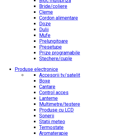
Bloc multipriza
Bride/coliere
Cleme
Cordon alimentare
Doze
Dulii
Mufe
Prelungitoare
Presetupe
Prize programabile
Stechere/cuple
Produse electronice
Accesorii tv/satelit
Boxe
Cantare
Control acces
Lanterne
Multimetre/testere
Produse cu LCD
Sonerii
Statii meteo
Termostate
Aromaterapie