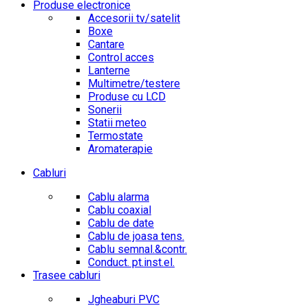
Produse electronice
Accesorii tv/satelit
Boxe
Cantare
Control acces
Lanterne
Multimetre/testere
Produse cu LCD
Sonerii
Statii meteo
Termostate
Aromaterapie
Cabluri
Cablu alarma
Cablu coaxial
Cablu de date
Cablu de joasa tens.
Cablu semnal.&contr.
Conduct. pt.inst.el.
Trasee cabluri
Jgheaburi PVC