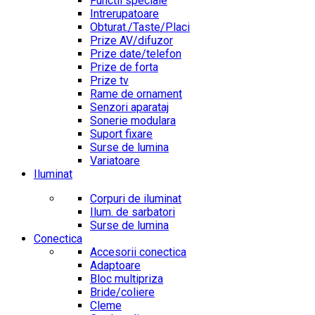
Functii speciale
Intrerupatoare
Obturat./Taste/Placi
Prize AV/difuzor
Prize date/telefon
Prize de forta
Prize tv
Rame de ornament
Senzori aparataj
Sonerie modulara
Suport fixare
Surse de lumina
Variatoare
Iluminat
Corpuri de iluminat
Ilum. de sarbatori
Surse de lumina
Conectica
Accesorii conectica
Adaptoare
Bloc multipriza
Bride/coliere
Cleme