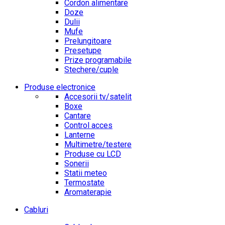
Cordon alimentare
Doze
Dulii
Mufe
Prelungitoare
Presetupe
Prize programabile
Stechere/cuple
Produse electronice
Accesorii tv/satelit
Boxe
Cantare
Control acces
Lanterne
Multimetre/testere
Produse cu LCD
Sonerii
Statii meteo
Termostate
Aromaterapie
Cabluri