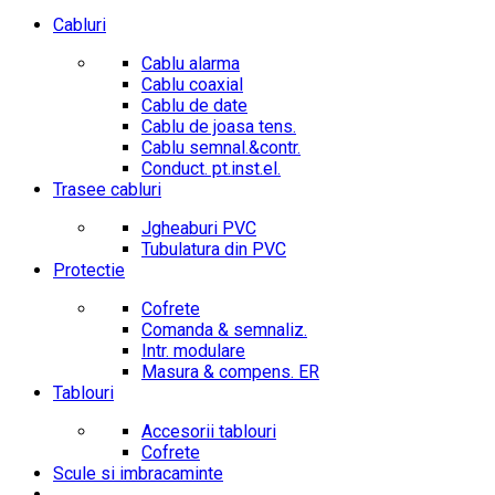
Cabluri
Cablu alarma
Cablu coaxial
Cablu de date
Cablu de joasa tens.
Cablu semnal.&contr.
Conduct. pt.inst.el.
Trasee cabluri
Jgheaburi PVC
Tubulatura din PVC
Protectie
Cofrete
Comanda & semnaliz.
Intr. modulare
Masura & compens. ER
Tablouri
Accesorii tablouri
Cofrete
Scule si imbracaminte