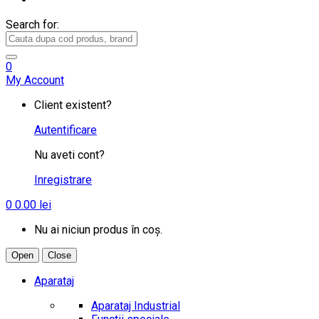
Search for:
0
My Account
Client existent?
Autentificare
Nu aveti cont?
Inregistrare
0
0.00
lei
Nu ai niciun produs în coș.
Open
Close
Aparataj
Aparataj Industrial