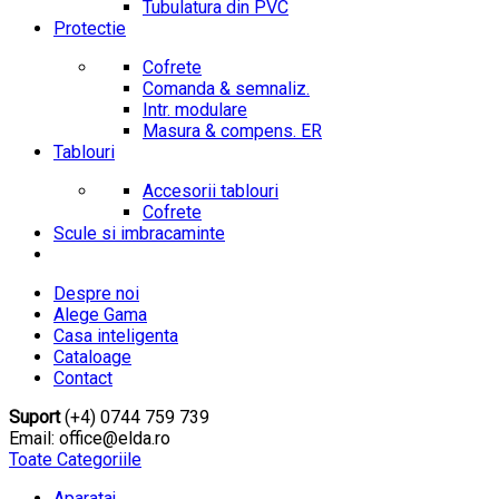
Tubulatura din PVC
Protectie
Cofrete
Comanda & semnaliz.
Intr. modulare
Masura & compens. ER
Tablouri
Accesorii tablouri
Cofrete
Scule si imbracaminte
Despre noi
Alege Gama
Casa inteligenta
Cataloage
Contact
Suport
(+4) 0744 759 739
Email: office@elda.ro
Toate Categoriile
Aparataj