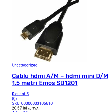
Uncategorized
Cablu hdmi A/M – hdmi mini D/M
1.5 metri Emos SD1201
0
out of 5
(0)
SKU: 00000003106610
20.57
lei
cu TVA