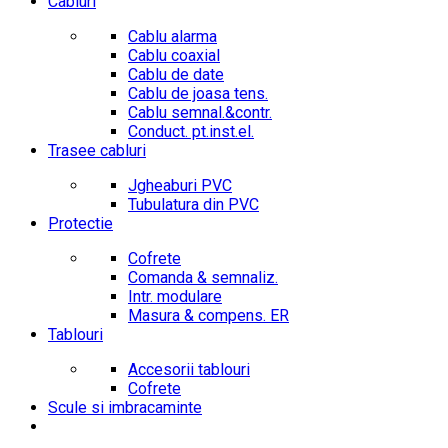
Cabluri
Cablu alarma
Cablu coaxial
Cablu de date
Cablu de joasa tens.
Cablu semnal.&contr.
Conduct. pt.inst.el.
Trasee cabluri
Jgheaburi PVC
Tubulatura din PVC
Protectie
Cofrete
Comanda & semnaliz.
Intr. modulare
Masura & compens. ER
Tablouri
Accesorii tablouri
Cofrete
Scule si imbracaminte