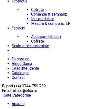
Protectie
Cofrete
Comanda & semnaliz.
Intr. modulare
Masura & compens. ER
Tablouri
Accesorii tablouri
Cofrete
Scule si imbracaminte
Despre noi
Alege Gama
Casa inteligenta
Cataloage
Contact
Suport
(+4) 0744 759 739
Email: office@elda.ro
Toate Categoriile
Aparataj