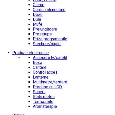
Cleme
Cordon alimentare
Doze
Dulii
Mufe
Prelungitoare
Presetupe
Prize programabile
Stechere/cuple
Produse electronice
Accesorii tv/satelit
Boxe
Cantare
Control acces
Lanterne
Multimetre/testere
Produse cu LCD
Sonerii
Statii meteo
Termostate
Aromaterapie