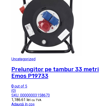
Uncategorized
Prelungitor pe tambur 33 metri
Emos P19733
0
out of 5
(0)
SKU: 00000003158673
1,186.61
lei
cu TVA
Adaugă în coș