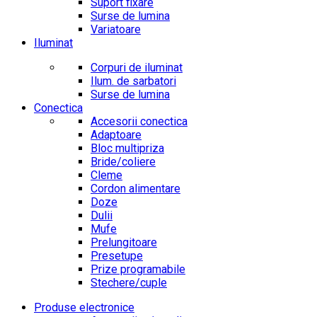
Suport fixare
Surse de lumina
Variatoare
Iluminat
Corpuri de iluminat
Ilum. de sarbatori
Surse de lumina
Conectica
Accesorii conectica
Adaptoare
Bloc multipriza
Bride/coliere
Cleme
Cordon alimentare
Doze
Dulii
Mufe
Prelungitoare
Presetupe
Prize programabile
Stechere/cuple
Produse electronice