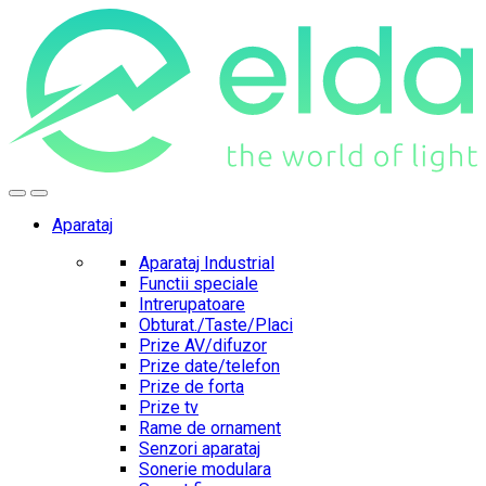
Skip
Skip
to
to
navigation
content
Aparataj
Aparataj Industrial
Functii speciale
Intrerupatoare
Obturat./Taste/Placi
Prize AV/difuzor
Prize date/telefon
Prize de forta
Prize tv
Rame de ornament
Senzori aparataj
Sonerie modulara