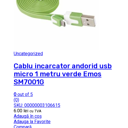
Uncategorized
Cablu incarcator andorid usb
micro 1 metru verde Emos
SM7001G
0
out of 5
(0)
SKU: 00000003106615
6.00
lei
cu TVA
Adaugă în coș
Adauga la Favorite
Compară