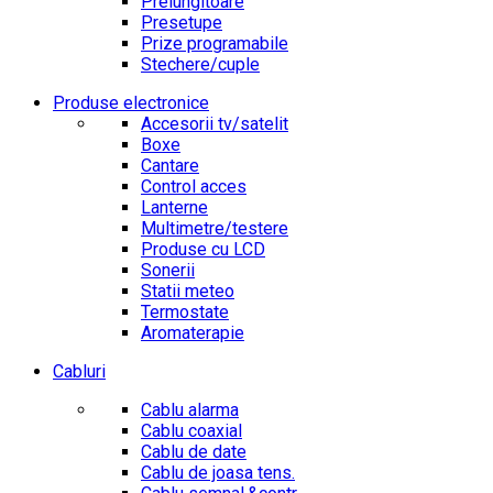
Prelungitoare
Presetupe
Prize programabile
Stechere/cuple
Produse electronice
Accesorii tv/satelit
Boxe
Cantare
Control acces
Lanterne
Multimetre/testere
Produse cu LCD
Sonerii
Statii meteo
Termostate
Aromaterapie
Cabluri
Cablu alarma
Cablu coaxial
Cablu de date
Cablu de joasa tens.