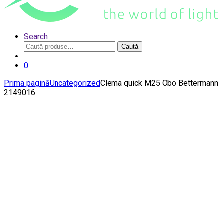
Search
Caută
Caută
după:
0
Prima pagină
Uncategorized
Clema quick M25 Obo Bettermann
2149016