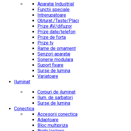
Aparataj Industrial
Functii speciale
Intrerupatoare
Obturat./Taste/Placi
Prize AV/difuzor
Prize date/telefon
Prize de forta
Prize tv
Rame de ornament
Senzori aparataj
Sonerie modulara
Suport fixare
Surse de lumina
Variatoare
Iluminat
Corpuri de iluminat
Ilum. de sarbatori
Surse de lumina
Conectica
Accesorii conectica
Adaptoare
Bloc multipriza
Bride/coliere