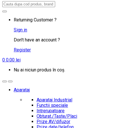
Search
for:
Returning Customer ?
Sign in
Don't have an account ?
Register
0
0.00
lei
Nu ai niciun produs în coș.
Aparataj
Aparataj Industrial
Functii speciale
Intrerupatoare
Obturat./Taste/Placi
Prize AV/difuzor
Prize date/telefon