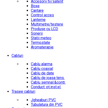
Accesorii tv/satelit
Boxe
Cantare
Control acces
Lanterne
Multimetre/testere
Produse cu LCD
Sonerii
Statii meteo
Termostate
Aromaterapie
Cabluri
Cablu alarma
Cablu coaxial
Cablu de date
Cablu de joasa tens.
Cablu semnal.&contr.
Conduct. pt.inst.el.
Trasee cabluri
Jgheaburi PVC
Tubulatura din PVC