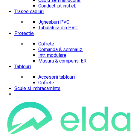
Cablu semnal.&contr.
Conduct. pt.inst.el.
Trasee cabluri
Jgheaburi PVC
Tubulatura din PVC
Protectie
Cofrete
Comanda & semnaliz.
Intr. modulare
Masura & compens. ER
Tablouri
Accesorii tablouri
Cofrete
Scule si imbracaminte