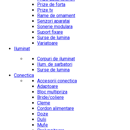
Prize de forta
Prize tv
Rame de ornament
Senzori aparataj
Sonerie modulara
Suport fixare
Surse de lumina
Variatoare
Iluminat
Corpuri de iluminat
Ilum. de sarbatori
Surse de lumina
Conectica
Accesorii conectica
Adaptoare
Bloc multipriza
Bride/coliere
Cleme
Cordon alimentare
Doze
Dulii
Mufe