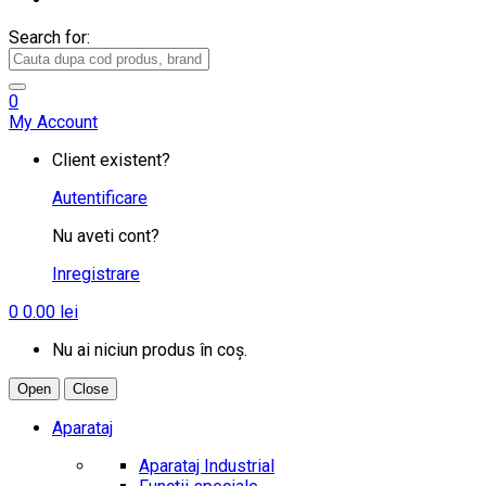
Search for:
0
My Account
Client existent?
Autentificare
Nu aveti cont?
Inregistrare
0
0.00
lei
Nu ai niciun produs în coș.
Open
Close
Aparataj
Aparataj Industrial