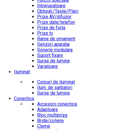
Functii speciale
Intrerupatoare
Obturat./Taste/Placi
Prize AV/difuzor
Prize date/telefon
Prize de forta
Prize tv
Rame de ornament
Senzori aparataj
Sonerie modulara
Suport fixare
Surse de lumina
Variatoare
Iluminat
Corpuri de iluminat
Ilum. de sarbatori
Surse de lumina
Conectica
Accesorii conectica
Adaptoare
Bloc multipriza
Bride/coliere
Cleme