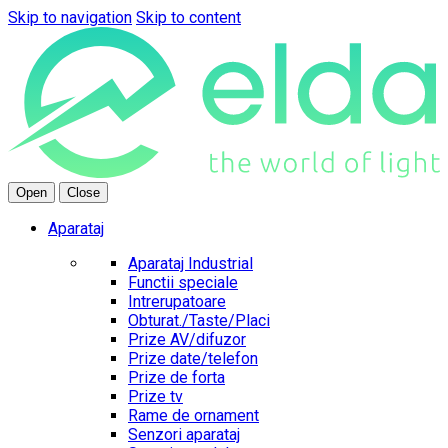
Skip to navigation
Skip to content
Open
Close
Aparataj
Aparataj Industrial
Functii speciale
Intrerupatoare
Obturat./Taste/Placi
Prize AV/difuzor
Prize date/telefon
Prize de forta
Prize tv
Rame de ornament
Senzori aparataj