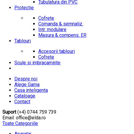
Tubulatura din PVC
Protectie
Cofrete
Comanda & semnaliz.
Intr. modulare
Masura & compens. ER
Tablouri
Accesorii tablouri
Cofrete
Scule si imbracaminte
Despre noi
Alege Gama
Casa inteligenta
Cataloage
Contact
Suport
(+4) 0744 759 739
Email: office@elda.ro
Toate Categoriile
Aparataj