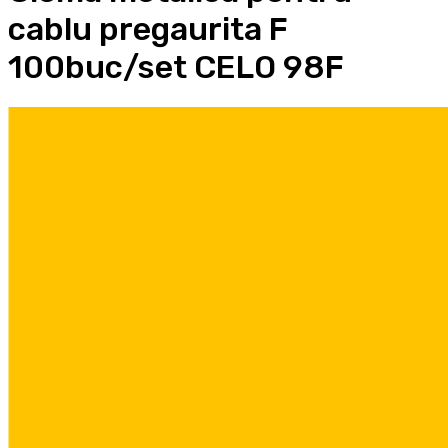
cablu pregaurita F
100buc/set CELO 98F