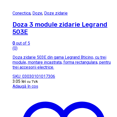
Conectica
,
Doze
,
Doze zidarie
Doza 3 module zidarie Legrand
503E
0
out of 5
(0)
Doza zidarie 503E din gama Legrand Bticino, cu trei
module, montare incastrata, forma rectangulara, pentru
trei accesorii electrice.
SKU: 03030101017306
3.05
lei
cu TVA
Adaugă în coș