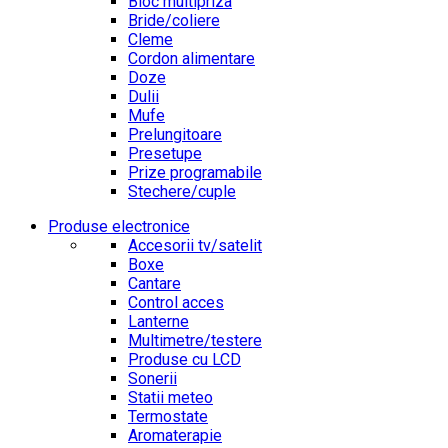
Bloc multipriza
Bride/coliere
Cleme
Cordon alimentare
Doze
Dulii
Mufe
Prelungitoare
Presetupe
Prize programabile
Stechere/cuple
Produse electronice
Accesorii tv/satelit
Boxe
Cantare
Control acces
Lanterne
Multimetre/testere
Produse cu LCD
Sonerii
Statii meteo
Termostate
Aromaterapie