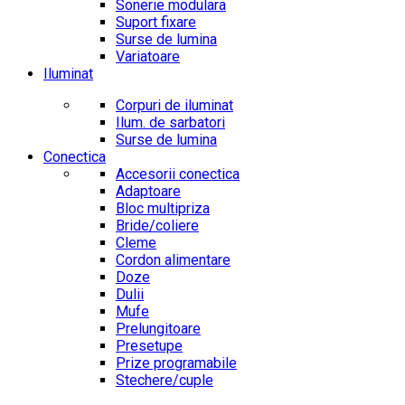
Sonerie modulara
Suport fixare
Surse de lumina
Variatoare
Iluminat
Corpuri de iluminat
Ilum. de sarbatori
Surse de lumina
Conectica
Accesorii conectica
Adaptoare
Bloc multipriza
Bride/coliere
Cleme
Cordon alimentare
Doze
Dulii
Mufe
Prelungitoare
Presetupe
Prize programabile
Stechere/cuple