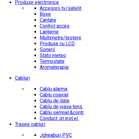
Produse electronice
Accesorii tv/satelit
Boxe
Cantare
Control acces
Lanterne
Multimetre/testere
Produse cu LCD
Sonerii
Statii meteo
Termostate
Aromaterapie
Cabluri
Cablu alarma
Cablu coaxial
Cablu de date
Cablu de joasa tens.
Cablu semnal.&contr.
Conduct. pt.inst.el.
Trasee cabluri
Jgheaburi PVC