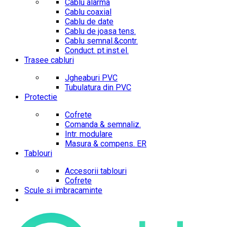
Cablu alarma
Cablu coaxial
Cablu de date
Cablu de joasa tens.
Cablu semnal.&contr.
Conduct. pt.inst.el.
Trasee cabluri
Jgheaburi PVC
Tubulatura din PVC
Protectie
Cofrete
Comanda & semnaliz.
Intr. modulare
Masura & compens. ER
Tablouri
Accesorii tablouri
Cofrete
Scule si imbracaminte