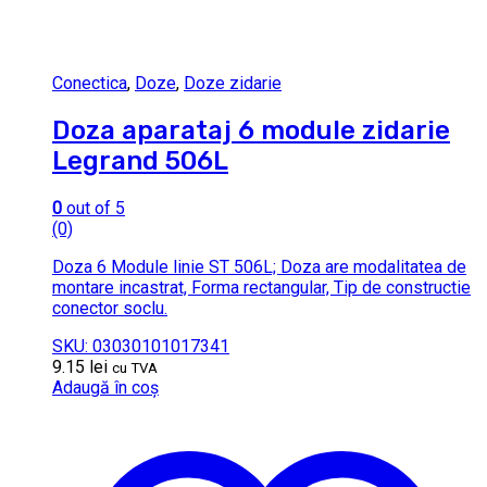
Conectica
,
Doze
,
Doze zidarie
Doza aparataj 6 module zidarie
Legrand 506L
0
out of 5
(0)
Doza 6 Module linie ST 506L; Doza are modalitatea de
montare incastrat, Forma rectangular, Tip de constructie
conector soclu.
SKU: 03030101017341
9.15
lei
cu TVA
Adaugă în coș