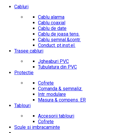
Cabluri
Cablu alarma
Cablu coaxial
Cablu de date
Cablu de joasa tens.
Cablu semnal.&contr.
Conduct. pt.inst.el.
Trasee cabluri
Jgheaburi PVC
Tubulatura din PVC
Protectie
Cofrete
Comanda & semnaliz.
Intr. modulare
Masura & compens. ER
Tablouri
Accesorii tablouri
Cofrete
Scule si imbracaminte