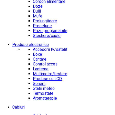
Cordon alimentare
Doze
Dulii
Mufe
Prelungitoare
Presetupe
Prize programabile
Stechere/cuple
Produse electronice
Accesorii tv/satelit
Boxe
Cantare
Control acces
Lanterne
Multimetre/testere
Produse cu LCD
Sonerii
Statii meteo
Termostate
Aromaterapie
Cabluri