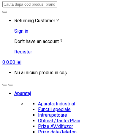
Search
for:
Returning Customer ?
Sign in
Don't have an account ?
Register
0
0.00
lei
Nu ai niciun produs în coș.
Aparataj
Aparataj Industrial
Functii speciale
Intrerupatoare
Obturat./Taste/Placi
Prize AV/difuzor
Prize date/telefon