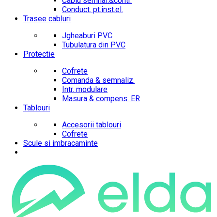
Cablu semnal.&contr.
Conduct. pt.inst.el.
Trasee cabluri
Jgheaburi PVC
Tubulatura din PVC
Protectie
Cofrete
Comanda & semnaliz.
Intr. modulare
Masura & compens. ER
Tablouri
Accesorii tablouri
Cofrete
Scule si imbracaminte