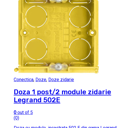
Conectica
,
Doze
,
Doze zidarie
Doza 1 post/2 module zidarie
Legrand 502E
0
out of 5
(0)
Doza cu module, incastrata 502 E din gama Legrand,