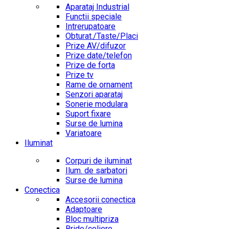
Aparataj Industrial
Functii speciale
Intrerupatoare
Obturat./Taste/Placi
Prize AV/difuzor
Prize date/telefon
Prize de forta
Prize tv
Rame de ornament
Senzori aparataj
Sonerie modulara
Suport fixare
Surse de lumina
Variatoare
Iluminat
Corpuri de iluminat
Ilum. de sarbatori
Surse de lumina
Conectica
Accesorii conectica
Adaptoare
Bloc multipriza
Bride/coliere