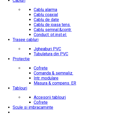
Cabluri
Cablu alarma
Cablu coaxial
Cablu de date
Cablu de joasa tens.
Cablu semnal.&contr.
Conduct. pt.inst.el.
Trasee cabluri
Jgheaburi PVC
Tubulatura din PVC
Protectie
Cofrete
Comanda & semnaliz.
Intr. modulare
Masura & compens. ER
Tablouri
Accesorii tablouri
Cofrete
Scule si imbracaminte