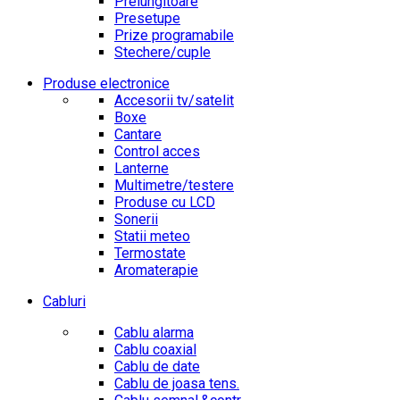
Prelungitoare
Presetupe
Prize programabile
Stechere/cuple
Produse electronice
Accesorii tv/satelit
Boxe
Cantare
Control acces
Lanterne
Multimetre/testere
Produse cu LCD
Sonerii
Statii meteo
Termostate
Aromaterapie
Cabluri
Cablu alarma
Cablu coaxial
Cablu de date
Cablu de joasa tens.