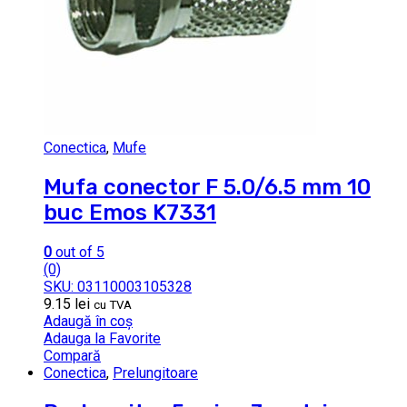
Conectica
,
Mufe
Mufa conector F 5.0/6.5 mm 10
buc Emos K7331
0
out of 5
(0)
SKU: 03110003105328
9.15
lei
cu TVA
Adaugă în coș
Adauga la Favorite
Compară
Conectica
,
Prelungitoare