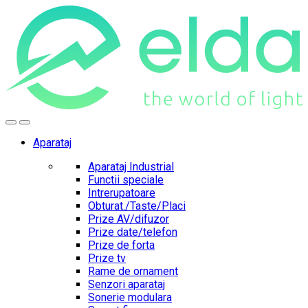
Skip
Skip
to
to
navigation
content
Aparataj
Aparataj Industrial
Functii speciale
Intrerupatoare
Obturat./Taste/Placi
Prize AV/difuzor
Prize date/telefon
Prize de forta
Prize tv
Rame de ornament
Senzori aparataj
Sonerie modulara