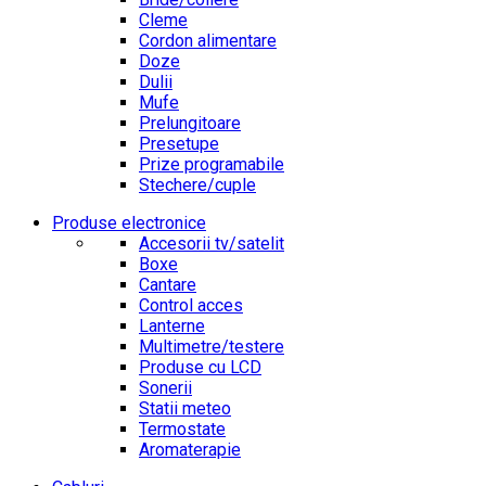
Cleme
Cordon alimentare
Doze
Dulii
Mufe
Prelungitoare
Presetupe
Prize programabile
Stechere/cuple
Produse electronice
Accesorii tv/satelit
Boxe
Cantare
Control acces
Lanterne
Multimetre/testere
Produse cu LCD
Sonerii
Statii meteo
Termostate
Aromaterapie