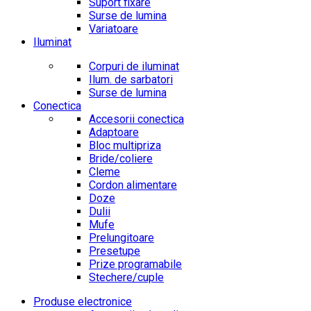
Suport fixare
Surse de lumina
Variatoare
Iluminat
Corpuri de iluminat
Ilum. de sarbatori
Surse de lumina
Conectica
Accesorii conectica
Adaptoare
Bloc multipriza
Bride/coliere
Cleme
Cordon alimentare
Doze
Dulii
Mufe
Prelungitoare
Presetupe
Prize programabile
Stechere/cuple
Produse electronice