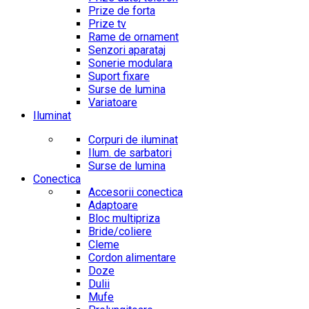
Prize de forta
Prize tv
Rame de ornament
Senzori aparataj
Sonerie modulara
Suport fixare
Surse de lumina
Variatoare
Iluminat
Corpuri de iluminat
Ilum. de sarbatori
Surse de lumina
Conectica
Accesorii conectica
Adaptoare
Bloc multipriza
Bride/coliere
Cleme
Cordon alimentare
Doze
Dulii
Mufe