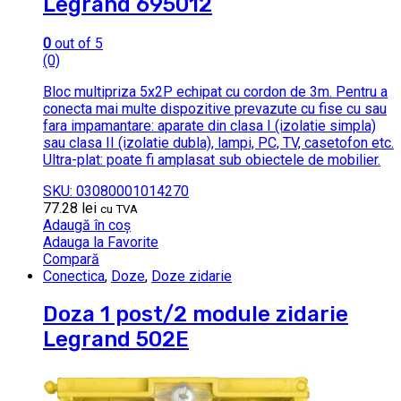
Legrand 695012
0
out of 5
(0)
Bloc multipriza 5x2P echipat cu cordon de 3m. Pentru a
conecta mai multe dispozitive prevazute cu fise cu sau
fara impamantare: aparate din clasa I (izolatie simpla)
sau clasa II (izolatie dubla), lampi, PC, TV, casetofon etc.
Ultra-plat: poate fi amplasat sub obiectele de mobilier.
SKU: 03080001014270
77.28
lei
cu TVA
Adaugă în coș
Adauga la Favorite
Compară
Conectica
,
Doze
,
Doze zidarie
Doza 1 post/2 module zidarie
Legrand 502E