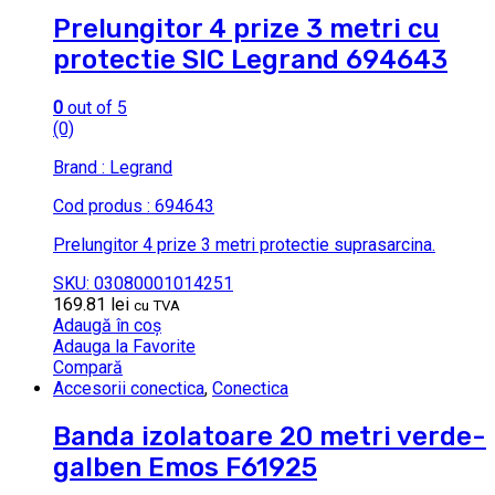
Prelungitor 4 prize 3 metri cu
protectie SIC Legrand 694643
0
out of 5
(0)
Brand : Legrand
Cod produs : 694643
Prelungitor 4 prize 3 metri protectie suprasarcina.
SKU: 03080001014251
169.81
lei
cu TVA
Adaugă în coș
Adauga la Favorite
Compară
Accesorii conectica
,
Conectica
Banda izolatoare 20 metri verde-
galben Emos F61925