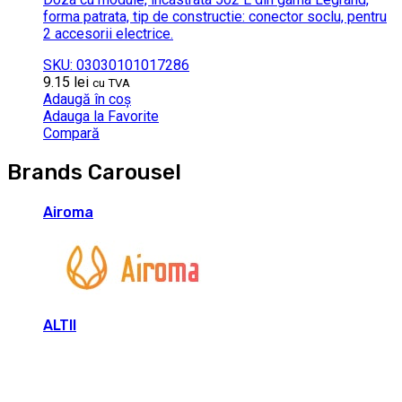
forma patrata, tip de constructie: conector soclu, pentru
2 accesorii electrice.
SKU: 03030101017286
9.15
lei
cu TVA
Adaugă în coș
Adauga la Favorite
Compară
Brands Carousel
Airoma
ALTII