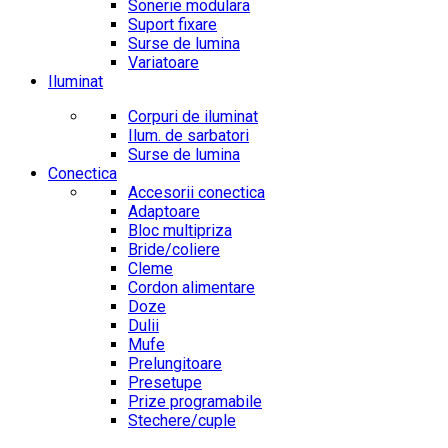
Sonerie modulara
Suport fixare
Surse de lumina
Variatoare
Iluminat
Corpuri de iluminat
Ilum. de sarbatori
Surse de lumina
Conectica
Accesorii conectica
Adaptoare
Bloc multipriza
Bride/coliere
Cleme
Cordon alimentare
Doze
Dulii
Mufe
Prelungitoare
Presetupe
Prize programabile
Stechere/cuple