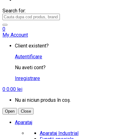
Search for:
0
My Account
Client existent?
Autentificare
Nu aveti cont?
Inregistrare
0
0.00
lei
Nu ai niciun produs în coș.
Open
Close
Aparataj
Aparataj Industrial