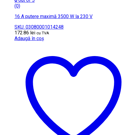
0
out of 5
(0)
16 A putere maximă 3500 W la 230 V
SKU: 03080001014248
172.86
lei
cu TVA
Adaugă în coș