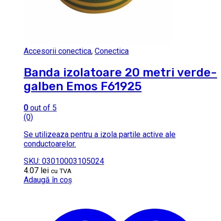
Accesorii conectica
,
Conectica
Banda izolatoare 20 metri verde-
galben Emos F61925
0
out of 5
(0)
Se utilizeaza pentru a izola partile active ale
conductoarelor.
SKU: 03010003105024
4.07
lei
cu TVA
Adaugă în coș