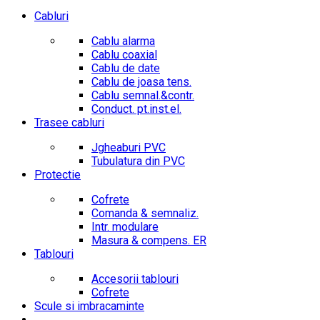
Cabluri
Cablu alarma
Cablu coaxial
Cablu de date
Cablu de joasa tens.
Cablu semnal.&contr.
Conduct. pt.inst.el.
Trasee cabluri
Jgheaburi PVC
Tubulatura din PVC
Protectie
Cofrete
Comanda & semnaliz.
Intr. modulare
Masura & compens. ER
Tablouri
Accesorii tablouri
Cofrete
Scule si imbracaminte