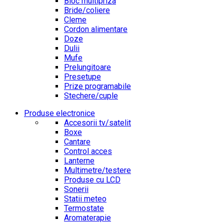
Bloc multipriza
Bride/coliere
Cleme
Cordon alimentare
Doze
Dulii
Mufe
Prelungitoare
Presetupe
Prize programabile
Stechere/cuple
Produse electronice
Accesorii tv/satelit
Boxe
Cantare
Control acces
Lanterne
Multimetre/testere
Produse cu LCD
Sonerii
Statii meteo
Termostate
Aromaterapie