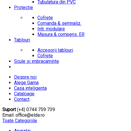
Tubulatura din PVC
Protectie
Cofrete
Comanda & semnaliz.
Intr. modulare
Masura & compens. ER
Tablouri
Accesorii tablouri
Cofrete
Scule si imbracaminte
Despre noi
Alege Gama
Casa inteligenta
Cataloage
Contact
Suport
(+4) 0744 759 739
Email: office@elda.ro
Toate Categoriile
Aparataj