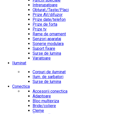
Functii speciale
Intrerupatoare
Obturat./Taste/Placi
Prize AV/difuzor
Prize date/telefon
Prize de forta
Prize tv
Rame de ornament
Senzori aparataj
Sonerie modulara
Suport fixare
Surse de lumina
Variatoare
Iluminat
Corpuri de iluminat
Ilum. de sarbatori
Surse de lumina
Conectica
Accesorii conectica
Adaptoare
Bloc multipriza
Bride/coliere
Cleme