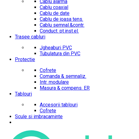
Cablu alarma
Cablu coaxial
Cablu de date
Cablu de joasa tens.
Cablu semnal.&contr.
Conduct. pt.inst.el.
Trasee cabluri
Jgheaburi PVC
Tubulatura din PVC
Protectie
Cofrete
Comanda & semnaliz.
Intr. modulare
Masura & compens. ER
Tablouri
Accesorii tablouri
Cofrete
Scule si imbracaminte