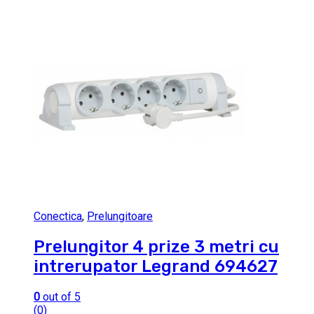
Conectica
,
Prelungitoare
Prelungitor 4 prize 3 metri cu
intrerupator Legrand 694627
0
out of 5
(0)