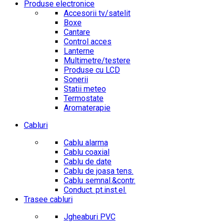
Produse electronice
Accesorii tv/satelit
Boxe
Cantare
Control acces
Lanterne
Multimetre/testere
Produse cu LCD
Sonerii
Statii meteo
Termostate
Aromaterapie
Cabluri
Cablu alarma
Cablu coaxial
Cablu de date
Cablu de joasa tens.
Cablu semnal.&contr.
Conduct. pt.inst.el.
Trasee cabluri
Jgheaburi PVC