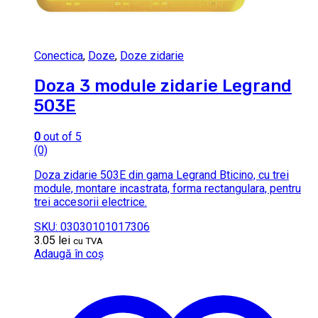
Conectica
,
Doze
,
Doze zidarie
Doza 3 module zidarie Legrand
503E
0
out of 5
(0)
Doza zidarie 503E din gama Legrand Bticino, cu trei
module, montare incastrata, forma rectangulara, pentru
trei accesorii electrice.
SKU: 03030101017306
3.05
lei
cu TVA
Adaugă în coș