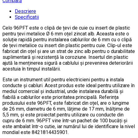
Compară
Descriere
Specificatii
Celo 96PFT este o clipă de țevi de cuie cu insert de plastic
pentru țevi metalice Ø 6 mm oțel zincat alb. Aceasta este o
soluție rapidă pentru instalarea cablurilor de 6 mm cu o clipă
de țevi metalice cu insert din plastic pentru cuie. Clip-ul este
fabricat din oțel și are un strat de zinc alb pentru o durabilitate
suplimentară și rezistență la coroziune. Insertul din plastic
ajută la menținerea sigură a cablului și prevenirea deteriorării
acestuia în timpul instalării.
Este un instrument util pentru electricieni pentru a instala
conducte și cabluri. Acest produs este ideal pentru utilizare în
mediul comercial și industrial, unde instalarea durabilă și
fiabilă a cablurilor este prioritatea principală. Referința
produsului este 96PFT, este fabricat din oțel, are o lungime
de 26 mm, diametru de 6 mm, lățime de 17 mm, înălțime de
5,5 mm, și este proiectat pentru utilizare cu conducte din
cupru de 6 mm. 96PFT vine într-un pachet de 100 bucăți și
este ambalat într-o cutie, iar numărul lui de identificare la nivel
mondial este 8421814435901.