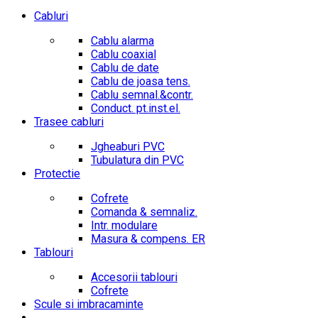
Cabluri
Cablu alarma
Cablu coaxial
Cablu de date
Cablu de joasa tens.
Cablu semnal.&contr.
Conduct. pt.inst.el.
Trasee cabluri
Jgheaburi PVC
Tubulatura din PVC
Protectie
Cofrete
Comanda & semnaliz.
Intr. modulare
Masura & compens. ER
Tablouri
Accesorii tablouri
Cofrete
Scule si imbracaminte