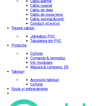
Cablu alarma
Cablu coaxial
Cablu de date
Cablu de joasa tens.
Cablu semnal.&contr.
Conduct. pt.inst.el.
Trasee cabluri
Jgheaburi PVC
Tubulatura din PVC
Protectie
Cofrete
Comanda & semnaliz.
Intr. modulare
Masura & compens. ER
Tablouri
Accesorii tablouri
Cofrete
Scule si imbracaminte