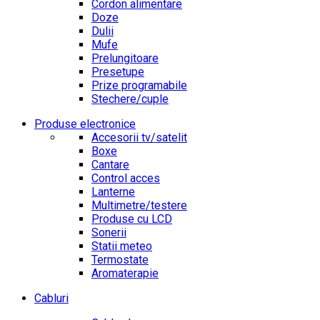
Cordon alimentare
Doze
Dulii
Mufe
Prelungitoare
Presetupe
Prize programabile
Stechere/cuple
Produse electronice
Accesorii tv/satelit
Boxe
Cantare
Control acces
Lanterne
Multimetre/testere
Produse cu LCD
Sonerii
Statii meteo
Termostate
Aromaterapie
Cabluri