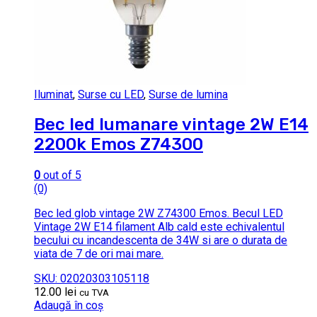
Iluminat
,
Surse cu LED
,
Surse de lumina
Bec led lumanare vintage 2W E14
2200k Emos Z74300
0
out of 5
(0)
Bec led glob vintage 2W Z74300 Emos. Becul LED
Vintage 2W E14 filament Alb cald este echivalentul
becului cu incandescenta de 34W si are o durata de
viata de 7 de ori mai mare.
SKU: 02020303105118
12.00
lei
cu TVA
Adaugă în coș