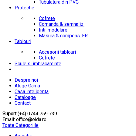
Tubulatura din PVC
Protectie
Cofrete
Comanda & semnaliz.
Intr. modulare
Masura & compens. ER
Tablouri
Accesorii tablouri
Cofrete
Scule si imbracaminte
Despre noi
Alege Gama
Casa inteligenta
Cataloage
Contact
Suport
(+4) 0744 759 739
Email: office@elda.ro
Toate Categoriile
Aparataj