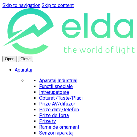
Skip to navigation
Skip to content
Open
Close
Aparataj
Aparataj Industrial
Functii speciale
Intrerupatoare
Obturat./Taste/Placi
Prize AV/difuzor
Prize date/telefon
Prize de forta
Prize tv
Rame de ornament
Senzori aparataj