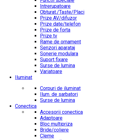
Functii speciale
Intrerupatoare
Obturat./Taste/Placi
Prize AV/difuzor
Prize date/telefon
Prize de forta
Prize tv
Rame de ornament
Senzori aparataj
Sonerie modulara
Suport fixare
Surse de lumina
Variatoare
Iluminat
Corpuri de iluminat
Ilum. de sarbatori
Surse de lumina
Conectica
Accesorii conectica
Adaptoare
Bloc multipriza
Bride/coliere
Cleme