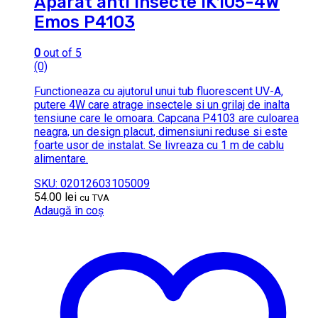
Aparat anti insecte IK105-4W
Emos P4103
0
out of 5
(0)
Functioneaza cu ajutorul unui tub fluorescent UV-A,
putere 4W care atrage insectele si un grilaj de inalta
tensiune care le omoara. Capcana P4103 are culoarea
neagra, un design placut, dimensiuni reduse si este
foarte usor de instalat. Se livreaza cu 1 m de cablu
alimentare.
SKU: 02012603105009
54.00
lei
cu TVA
Adaugă în coș