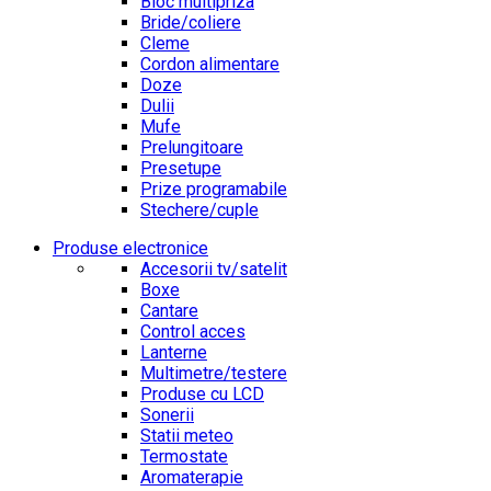
Bloc multipriza
Bride/coliere
Cleme
Cordon alimentare
Doze
Dulii
Mufe
Prelungitoare
Presetupe
Prize programabile
Stechere/cuple
Produse electronice
Accesorii tv/satelit
Boxe
Cantare
Control acces
Lanterne
Multimetre/testere
Produse cu LCD
Sonerii
Statii meteo
Termostate
Aromaterapie