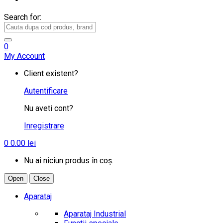
Search for:
0
My Account
Client existent?
Autentificare
Nu aveti cont?
Inregistrare
0
0.00
lei
Nu ai niciun produs în coș.
Open
Close
Aparataj
Aparataj Industrial