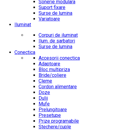
Sonerie modulara
Suport fixare
Surse de lumina
Variatoare
Iluminat
Corpuri de iluminat
Ilum. de sarbatori
Surse de lumina
Conectica
Accesorii conectica
Adaptoare
Bloc multipriza
Bride/coliere
Cleme
Cordon alimentare
Doze
Dulii
Mufe
Prelungitoare
Presetupe
Prize programabile
Stechere/cuple