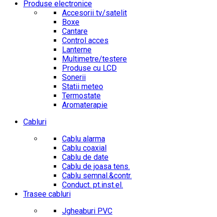
Produse electronice
Accesorii tv/satelit
Boxe
Cantare
Control acces
Lanterne
Multimetre/testere
Produse cu LCD
Sonerii
Statii meteo
Termostate
Aromaterapie
Cabluri
Cablu alarma
Cablu coaxial
Cablu de date
Cablu de joasa tens.
Cablu semnal.&contr.
Conduct. pt.inst.el.
Trasee cabluri
Jgheaburi PVC