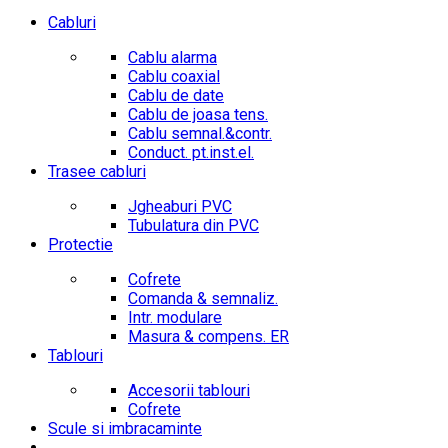
Cabluri
Cablu alarma
Cablu coaxial
Cablu de date
Cablu de joasa tens.
Cablu semnal.&contr.
Conduct. pt.inst.el.
Trasee cabluri
Jgheaburi PVC
Tubulatura din PVC
Protectie
Cofrete
Comanda & semnaliz.
Intr. modulare
Masura & compens. ER
Tablouri
Accesorii tablouri
Cofrete
Scule si imbracaminte