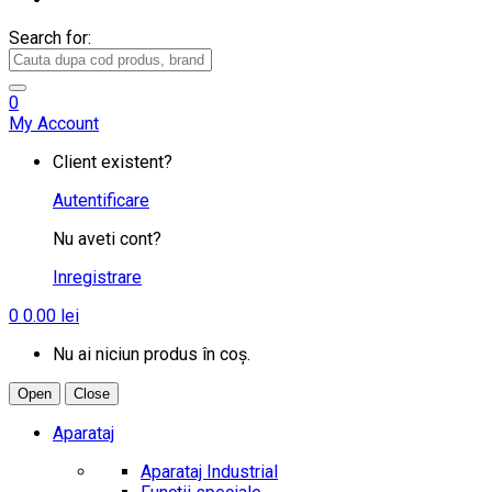
Search for:
0
My Account
Client existent?
Autentificare
Nu aveti cont?
Inregistrare
0
0.00
lei
Nu ai niciun produs în coș.
Open
Close
Aparataj
Aparataj Industrial