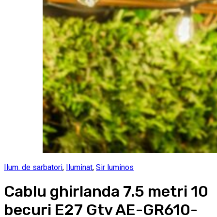
Ilum. de sarbatori
,
Iluminat
,
Sir luminos
Cablu ghirlanda 7.5 metri 10
becuri E27 Gtv AE-GR610-