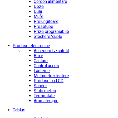
Cordon alimentare
Doze
Dulii
Mufe
Prelungitoare
Presetupe
Prize programabile
Stechere/cuple
Produse electronice
Accesorii tv/satelit
Boxe
Cantare
Control acces
Lanterne
Multimetre/testere
Produse cu LCD
Sonerii
Statii meteo
Termostate
Aromaterapie
Cabluri