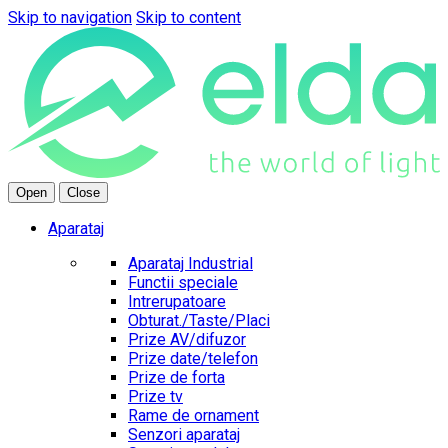
Skip to navigation
Skip to content
Open
Close
Aparataj
Aparataj Industrial
Functii speciale
Intrerupatoare
Obturat./Taste/Placi
Prize AV/difuzor
Prize date/telefon
Prize de forta
Prize tv
Rame de ornament
Senzori aparataj