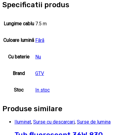
Specificatii produs
Lungime cablu
7.5 m
Culoare luminã
Fãrã
Cu baterie
Nu
Brand
GTV
Stoc
In stoc
Produse similare
Iluminat
,
Surse cu descarcari
,
Surse de lumina
Tub fluorescent 36W 830