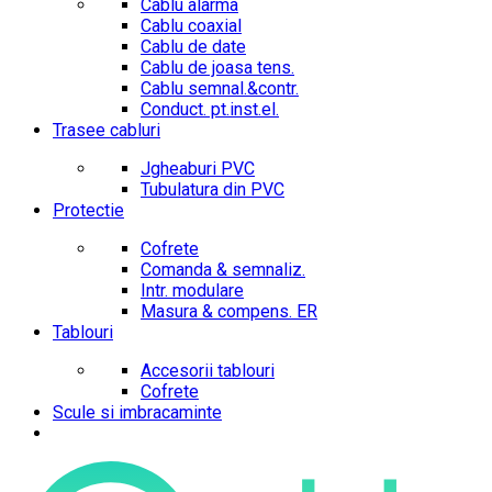
Cablu alarma
Cablu coaxial
Cablu de date
Cablu de joasa tens.
Cablu semnal.&contr.
Conduct. pt.inst.el.
Trasee cabluri
Jgheaburi PVC
Tubulatura din PVC
Protectie
Cofrete
Comanda & semnaliz.
Intr. modulare
Masura & compens. ER
Tablouri
Accesorii tablouri
Cofrete
Scule si imbracaminte