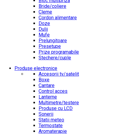
Bloc multipriza
Bride/coliere
Cleme
Cordon alimentare
Doze
Dulii
Mufe
Prelungitoare
Presetupe
Prize programabile
Stechere/cuple
Produse electronice
Accesorii tv/satelit
Boxe
Cantare
Control acces
Lanterne
Multimetre/testere
Produse cu LCD
Sonerii
Statii meteo
Termostate
Aromaterapie