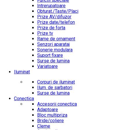
Functii speciale
Intrerupatoare
Obturat./Taste/Placi
Prize AV/difuzor
Prize date/telefon
Prize de forta
Prize tv
Rame de ornament
Senzori aparataj
Sonerie modulara
Suport fixare
Surse de lumina
Variatoare
Iluminat
Corpuri de iluminat
Ilum. de sarbatori
Surse de lumina
Conectica
Accesorii conectica
Adaptoare
Bloc multipriza
Bride/coliere
Cleme