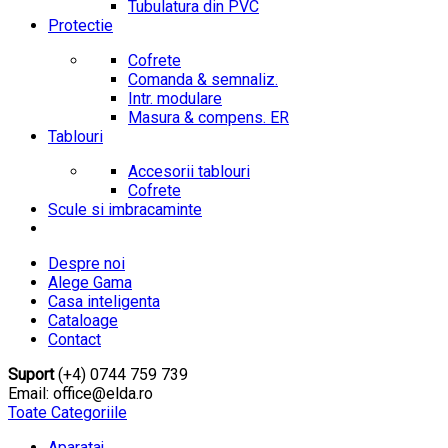
Tubulatura din PVC
Protectie
Cofrete
Comanda & semnaliz.
Intr. modulare
Masura & compens. ER
Tablouri
Accesorii tablouri
Cofrete
Scule si imbracaminte
Despre noi
Alege Gama
Casa inteligenta
Cataloage
Contact
Suport
(+4) 0744 759 739
Email: office@elda.ro
Toate Categoriile
Aparataj