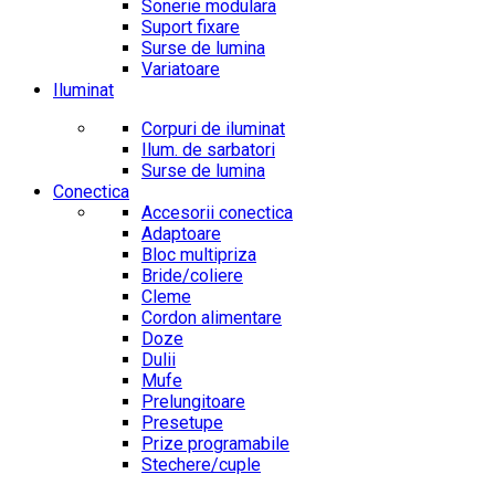
Sonerie modulara
Suport fixare
Surse de lumina
Variatoare
Iluminat
Corpuri de iluminat
Ilum. de sarbatori
Surse de lumina
Conectica
Accesorii conectica
Adaptoare
Bloc multipriza
Bride/coliere
Cleme
Cordon alimentare
Doze
Dulii
Mufe
Prelungitoare
Presetupe
Prize programabile
Stechere/cuple