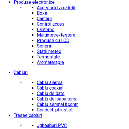
Produse electronice
Accesorii tv/satelit
Boxe
Cantare
Control acces
Lanterne
Multimetre/testere
Produse cu LCD
Sonerii
Statii meteo
Termostate
Aromaterapie
Cabluri
Cablu alarma
Cablu coaxial
Cablu de date
Cablu de joasa tens.
Cablu semnal.&contr.
Conduct. pt.inst.el.
Trasee cabluri
Jgheaburi PVC