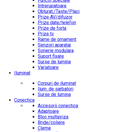
Functii speciale
Intrerupatoare
Obturat./Taste/Placi
Prize AV/difuzor
Prize date/telefon
Prize de forta
Prize tv
Rame de ornament
Senzori aparataj
Sonerie modulara
Suport fixare
Surse de lumina
Variatoare
Iluminat
Corpuri de iluminat
Ilum. de sarbatori
Surse de lumina
Conectica
Accesorii conectica
Adaptoare
Bloc multipriza
Bride/coliere
Cleme