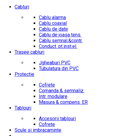
Cabluri
Cablu alarma
Cablu coaxial
Cablu de date
Cablu de joasa tens.
Cablu semnal.&contr.
Conduct. pt.inst.el.
Trasee cabluri
Jgheaburi PVC
Tubulatura din PVC
Protectie
Cofrete
Comanda & semnaliz.
Intr. modulare
Masura & compens. ER
Tablouri
Accesorii tablouri
Cofrete
Scule si imbracaminte