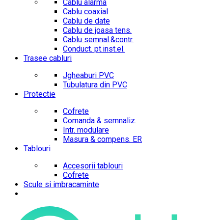
Cablu alarma
Cablu coaxial
Cablu de date
Cablu de joasa tens.
Cablu semnal.&contr.
Conduct. pt.inst.el.
Trasee cabluri
Jgheaburi PVC
Tubulatura din PVC
Protectie
Cofrete
Comanda & semnaliz.
Intr. modulare
Masura & compens. ER
Tablouri
Accesorii tablouri
Cofrete
Scule si imbracaminte