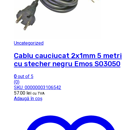
Uncategorized
Cablu cauciucat 2x1mm 5 metri
cu stecher negru Emos S03050
0
out of 5
(0)
SKU: 00000003106542
57.00
lei
cu TVA
Adaugă în coș