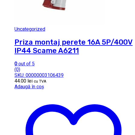
Uncategorized
Priza montaj perete 16A 5P/400V
IP44 Scame A6211
0
out of 5
(0)
SKU: 00000003106439
44.00
lei
cu TVA
Adaugă în coș