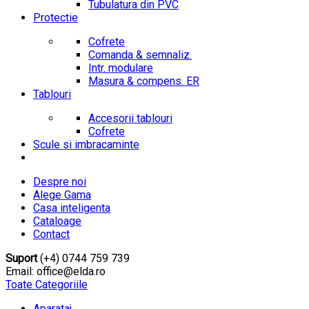
Tubulatura din PVC
Protectie
Cofrete
Comanda & semnaliz.
Intr. modulare
Masura & compens. ER
Tablouri
Accesorii tablouri
Cofrete
Scule si imbracaminte
Despre noi
Alege Gama
Casa inteligenta
Cataloage
Contact
Suport
(+4) 0744 759 739
Email: office@elda.ro
Toate Categoriile
Aparataj