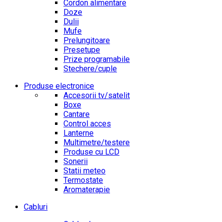
Cordon alimentare
Doze
Dulii
Mufe
Prelungitoare
Presetupe
Prize programabile
Stechere/cuple
Produse electronice
Accesorii tv/satelit
Boxe
Cantare
Control acces
Lanterne
Multimetre/testere
Produse cu LCD
Sonerii
Statii meteo
Termostate
Aromaterapie
Cabluri