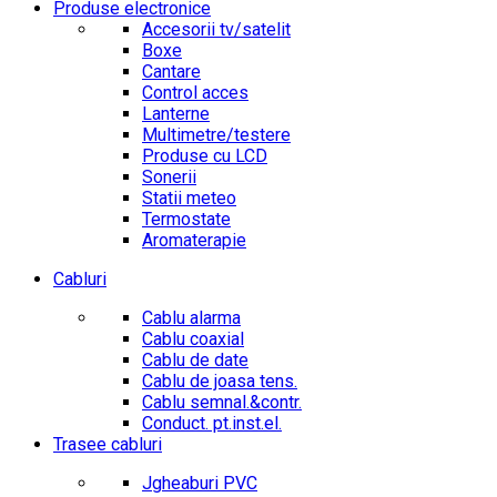
Produse electronice
Accesorii tv/satelit
Boxe
Cantare
Control acces
Lanterne
Multimetre/testere
Produse cu LCD
Sonerii
Statii meteo
Termostate
Aromaterapie
Cabluri
Cablu alarma
Cablu coaxial
Cablu de date
Cablu de joasa tens.
Cablu semnal.&contr.
Conduct. pt.inst.el.
Trasee cabluri
Jgheaburi PVC