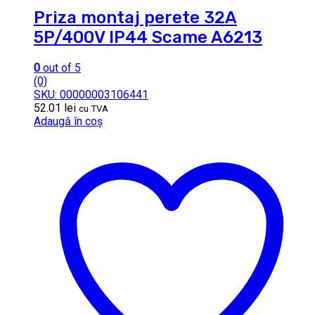
Priza montaj perete 32A
5P/400V IP44 Scame A6213
0
out of 5
(0)
SKU: 00000003106441
52.01
lei
cu TVA
Adaugă în coș