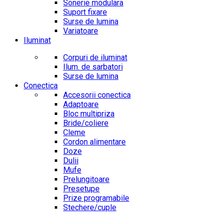
Sonerie modulara
Suport fixare
Surse de lumina
Variatoare
Iluminat
Corpuri de iluminat
Ilum. de sarbatori
Surse de lumina
Conectica
Accesorii conectica
Adaptoare
Bloc multipriza
Bride/coliere
Cleme
Cordon alimentare
Doze
Dulii
Mufe
Prelungitoare
Presetupe
Prize programabile
Stechere/cuple