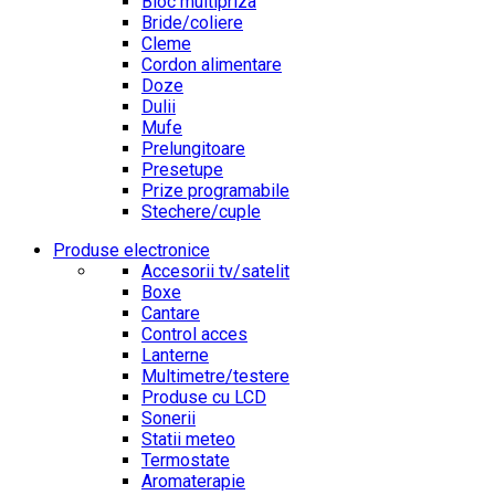
Bloc multipriza
Bride/coliere
Cleme
Cordon alimentare
Doze
Dulii
Mufe
Prelungitoare
Presetupe
Prize programabile
Stechere/cuple
Produse electronice
Accesorii tv/satelit
Boxe
Cantare
Control acces
Lanterne
Multimetre/testere
Produse cu LCD
Sonerii
Statii meteo
Termostate
Aromaterapie