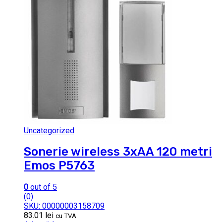
Uncategorized
Sonerie wireless 3xAA 120 metri
Emos P5763
0
out of 5
(0)
SKU: 00000003158709
83.01
lei
cu TVA