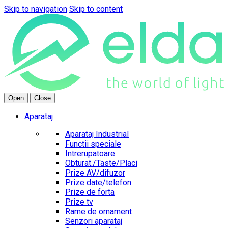
Skip to navigation
Skip to content
Open
Close
Aparataj
Aparataj Industrial
Functii speciale
Intrerupatoare
Obturat./Taste/Placi
Prize AV/difuzor
Prize date/telefon
Prize de forta
Prize tv
Rame de ornament
Senzori aparataj