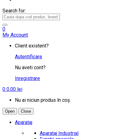
Search for:
0
My Account
Client existent?
Autentificare
Nu aveti cont?
Inregistrare
0
0.00
lei
Nu ai niciun produs în coș.
Open
Close
Aparataj
Aparataj Industrial