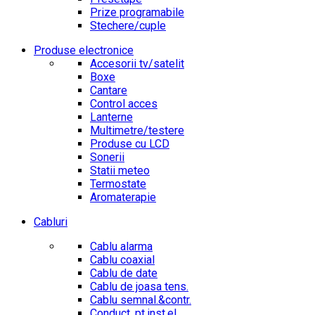
Prize programabile
Stechere/cuple
Produse electronice
Accesorii tv/satelit
Boxe
Cantare
Control acces
Lanterne
Multimetre/testere
Produse cu LCD
Sonerii
Statii meteo
Termostate
Aromaterapie
Cabluri
Cablu alarma
Cablu coaxial
Cablu de date
Cablu de joasa tens.
Cablu semnal.&contr.
Conduct. pt.inst.el.