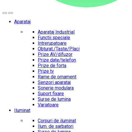
Aparataj
Aparataj Industrial
Functii speciale
Intrerupatoare
Obturat./Taste/Placi
Prize AV/difuzor
Prize date/telefon
Prize de forta
Prize tv
Rame de ornament
Senzori aparataj
Sonerie modulara
Suport fixare
Surse de lumina
Variatoare
Iluminat
Corpuri de iluminat
Ilum. de sarbatori
Surse de lumina