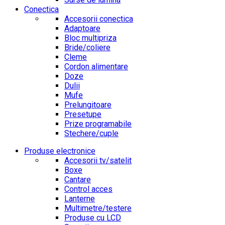
Conectica
Accesorii conectica
Adaptoare
Bloc multipriza
Bride/coliere
Cleme
Cordon alimentare
Doze
Dulii
Mufe
Prelungitoare
Presetupe
Prize programabile
Stechere/cuple
Produse electronice
Accesorii tv/satelit
Boxe
Cantare
Control acces
Lanterne
Multimetre/testere
Produse cu LCD