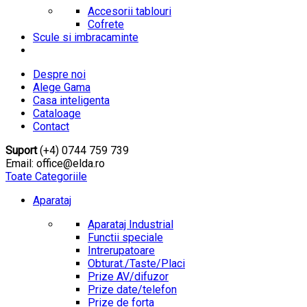
Accesorii tablouri
Cofrete
Scule si imbracaminte
Despre noi
Alege Gama
Casa inteligenta
Cataloage
Contact
Suport
(+4) 0744 759 739
Email: office@elda.ro
Toate Categoriile
Aparataj
Aparataj Industrial
Functii speciale
Intrerupatoare
Obturat./Taste/Placi
Prize AV/difuzor
Prize date/telefon
Prize de forta