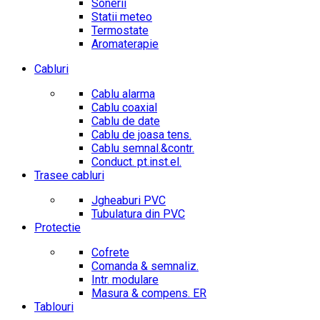
Sonerii
Statii meteo
Termostate
Aromaterapie
Cabluri
Cablu alarma
Cablu coaxial
Cablu de date
Cablu de joasa tens.
Cablu semnal.&contr.
Conduct. pt.inst.el.
Trasee cabluri
Jgheaburi PVC
Tubulatura din PVC
Protectie
Cofrete
Comanda & semnaliz.
Intr. modulare
Masura & compens. ER
Tablouri