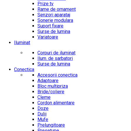
Prize tv
Rame de ornament
Senzori aparataj
Sonerie modulara
Suport fixare
Surse de lumina
Variatoare
Iluminat
Corpuri de iluminat
Ilum. de sarbatori
Surse de lumina
Conectica
Accesorii conectica
Adaptoare
Bloc multipriza
Bride/coliere
Cleme
Cordon alimentare
Doze
Dulii
Mufe
Prelungitoare
Presetupe