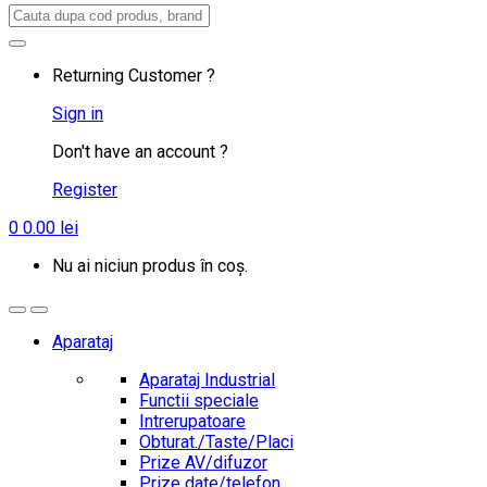
Search
for:
Returning Customer ?
Sign in
Don't have an account ?
Register
0
0.00
lei
Nu ai niciun produs în coș.
Aparataj
Aparataj Industrial
Functii speciale
Intrerupatoare
Obturat./Taste/Placi
Prize AV/difuzor
Prize date/telefon