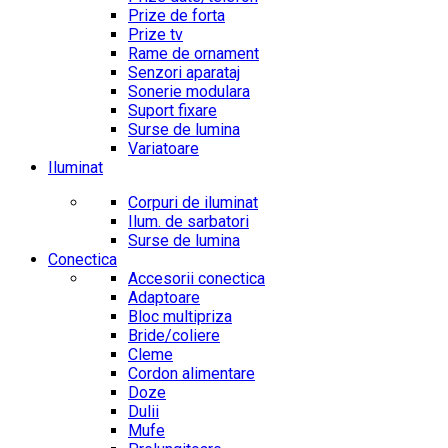
Prize de forta
Prize tv
Rame de ornament
Senzori aparataj
Sonerie modulara
Suport fixare
Surse de lumina
Variatoare
Iluminat
Corpuri de iluminat
Ilum. de sarbatori
Surse de lumina
Conectica
Accesorii conectica
Adaptoare
Bloc multipriza
Bride/coliere
Cleme
Cordon alimentare
Doze
Dulii
Mufe