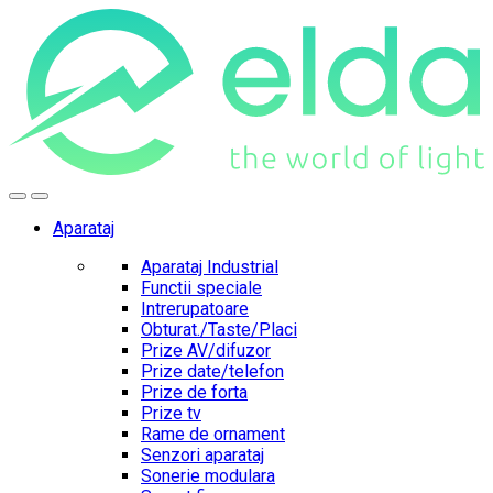
Skip
Skip
to
to
navigation
content
Aparataj
Aparataj Industrial
Functii speciale
Intrerupatoare
Obturat./Taste/Placi
Prize AV/difuzor
Prize date/telefon
Prize de forta
Prize tv
Rame de ornament
Senzori aparataj
Sonerie modulara