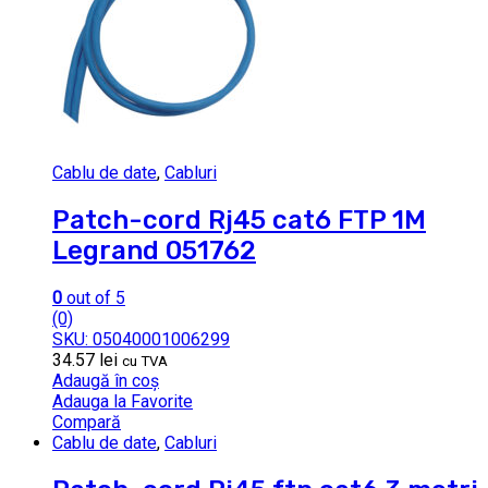
Cablu de date
,
Cabluri
Patch-cord Rj45 cat6 FTP 1M
Legrand 051762
0
out of 5
(0)
SKU: 05040001006299
34.57
lei
cu TVA
Adaugă în coș
Adauga la Favorite
Compară
Cablu de date
,
Cabluri