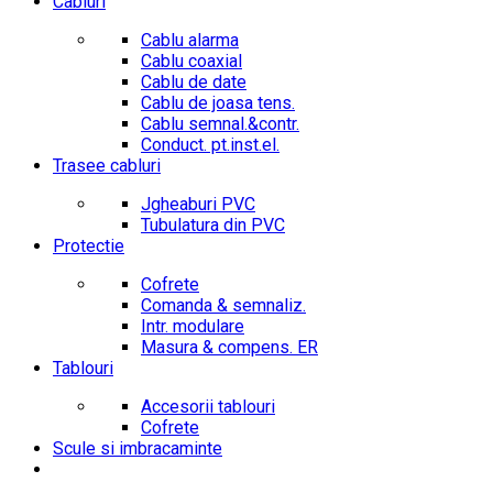
Cabluri
Cablu alarma
Cablu coaxial
Cablu de date
Cablu de joasa tens.
Cablu semnal.&contr.
Conduct. pt.inst.el.
Trasee cabluri
Jgheaburi PVC
Tubulatura din PVC
Protectie
Cofrete
Comanda & semnaliz.
Intr. modulare
Masura & compens. ER
Tablouri
Accesorii tablouri
Cofrete
Scule si imbracaminte