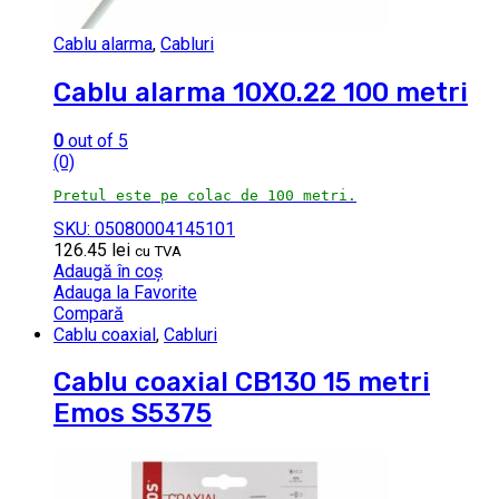
Cablu alarma
,
Cabluri
Cablu alarma 10X0.22 100 metri
0
out of 5
(0)
Pretul este pe colac de 100 metri.
SKU: 05080004145101
126.45
lei
cu TVA
Adaugă în coș
Adauga la Favorite
Compară
Cablu coaxial
,
Cabluri
Cablu coaxial CB130 15 metri
Emos S5375