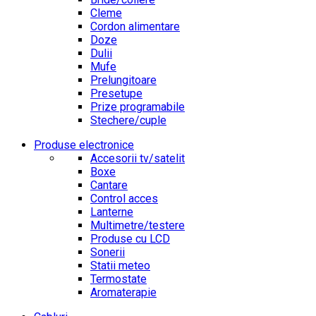
Cleme
Cordon alimentare
Doze
Dulii
Mufe
Prelungitoare
Presetupe
Prize programabile
Stechere/cuple
Produse electronice
Accesorii tv/satelit
Boxe
Cantare
Control acces
Lanterne
Multimetre/testere
Produse cu LCD
Sonerii
Statii meteo
Termostate
Aromaterapie