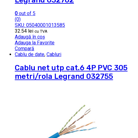
Legrand 632762
0
out of 5
(0)
SKU: 05040001013585
32.54
lei
cu TVA
Adaugă în coș
Adauga la Favorite
Compară
Cablu de date
,
Cabluri
Cablu net utp cat.6 4P PVC 305
metri/rola Legrand 032755