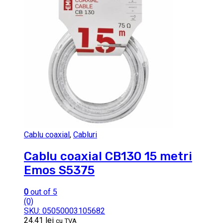
Cablu coaxial
,
Cabluri
Cablu coaxial CB130 15 metri
Emos S5375
0
out of 5
(0)
SKU: 05050003105682
24.41
lei
cu TVA