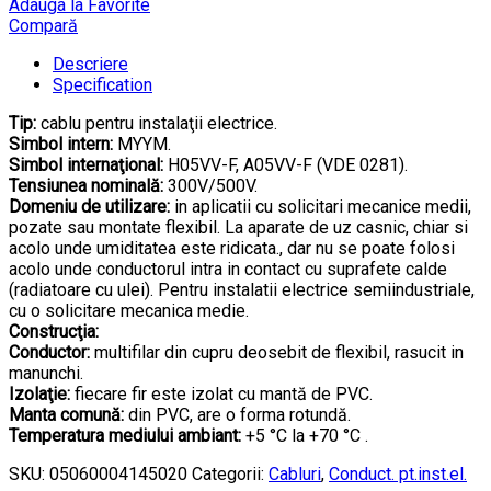
Adauga la Favorite
Compară
Descriere
Specification
Tip:
cablu pentru instalaţii electrice.
Simbol intern:
MYYM.
Simbol internaţional:
H05VV-F, A05VV-F (VDE 0281).
Tensiunea nominală:
300V/500V.
Domeniu de utilizare:
in aplicatii cu solicitari mecanice medii,
pozate sau montate flexibil. La aparate de uz casnic, chiar si
acolo unde umiditatea este ridicata., dar nu se poate folosi
acolo unde conductorul intra in contact cu suprafete calde
(radiatoare cu ulei). Pentru instalatii electrice semiindustriale,
cu o solicitare mecanica medie.
Construcţia:
Conductor:
multifilar din cupru deosebit de flexibil, rasucit in
manunchi.
Izolaţie:
fiecare fir este izolat cu mantă de PVC.
Manta comună:
din PVC, are o forma rotundă.
Temperatura mediului ambiant:
+5 °C la +70 °C .
SKU:
05060004145020
Categorii:
Cabluri
,
Conduct. pt.inst.el.