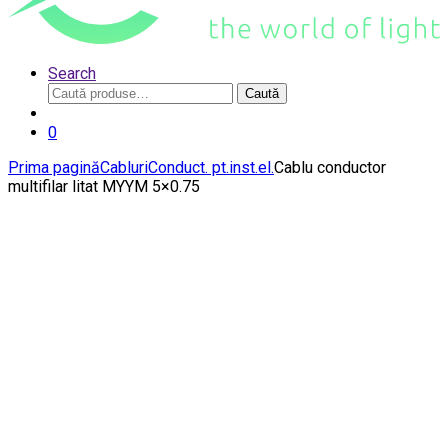
Search
Caută
Caută
după:
0
Prima pagină
Cabluri
Conduct. pt.inst.el.
Cablu conductor
multifilar litat MYYM 5×0.75