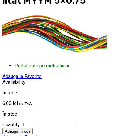
litat MYYM 5×0.75
Pretul este pe metru liniar .
Adauga la Favorite
Availability:
În stoc
6.00
lei
cu TVA
În stoc
Quantity
Adaugă în coș