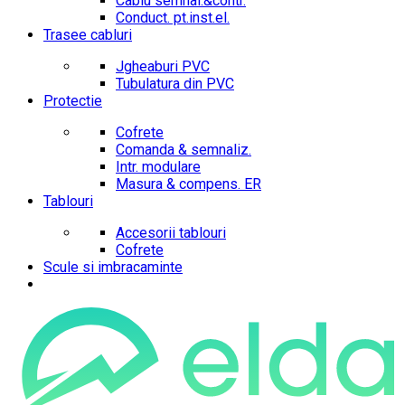
Cablu semnal.&contr.
Conduct. pt.inst.el.
Trasee cabluri
Jgheaburi PVC
Tubulatura din PVC
Protectie
Cofrete
Comanda & semnaliz.
Intr. modulare
Masura & compens. ER
Tablouri
Accesorii tablouri
Cofrete
Scule si imbracaminte