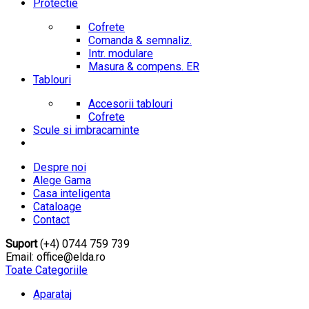
Protectie
Cofrete
Comanda & semnaliz.
Intr. modulare
Masura & compens. ER
Tablouri
Accesorii tablouri
Cofrete
Scule si imbracaminte
Despre noi
Alege Gama
Casa inteligenta
Cataloage
Contact
Suport
(+4) 0744 759 739
Email: office@elda.ro
Toate Categoriile
Aparataj