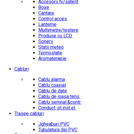
Accesorii tv/satelit
Boxe
Cantare
Control acces
Lanterne
Multimetre/testere
Produse cu LCD
Sonerii
Statii meteo
Termostate
Aromaterapie
Cabluri
Cablu alarma
Cablu coaxial
Cablu de date
Cablu de joasa tens.
Cablu semnal.&contr.
Conduct. pt.inst.el.
Trasee cabluri
Jgheaburi PVC
Tubulatura din PVC