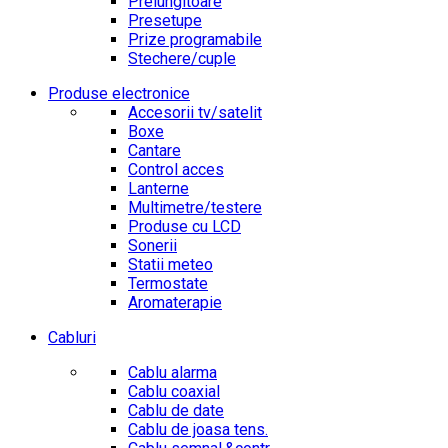
Prelungitoare
Presetupe
Prize programabile
Stechere/cuple
Produse electronice
Accesorii tv/satelit
Boxe
Cantare
Control acces
Lanterne
Multimetre/testere
Produse cu LCD
Sonerii
Statii meteo
Termostate
Aromaterapie
Cabluri
Cablu alarma
Cablu coaxial
Cablu de date
Cablu de joasa tens.