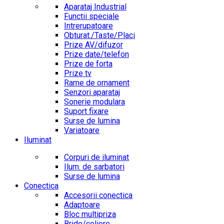
Aparataj Industrial
Functii speciale
Intrerupatoare
Obturat./Taste/Placi
Prize AV/difuzor
Prize date/telefon
Prize de forta
Prize tv
Rame de ornament
Senzori aparataj
Sonerie modulara
Suport fixare
Surse de lumina
Variatoare
Iluminat
Corpuri de iluminat
Ilum. de sarbatori
Surse de lumina
Conectica
Accesorii conectica
Adaptoare
Bloc multipriza
Bride/coliere