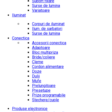
Suport fixare
Surse de lumina
Variatoare
Iluminat
Corpuri de iluminat
Ilum. de sarbatori
Surse de lumina
Conectica
Accesorii conectica
Adaptoare
Bloc multipriza
Bride/coliere
Cleme
Cordon alimentare
Doze
Dulii
Mufe
Prelungitoare
Presetupe
Prize programabile
Stechere/cuple
Produse electronice