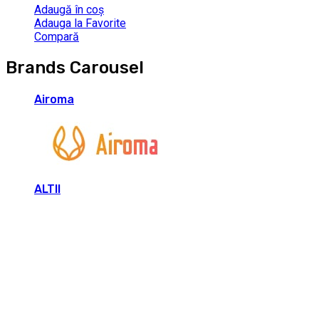
Adaugă în coș
Adauga la Favorite
Compară
Brands Carousel
Airoma
ALTII