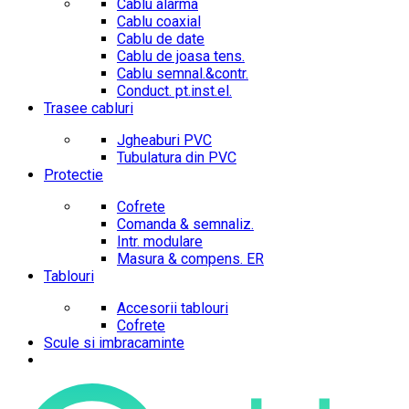
Cablu alarma
Cablu coaxial
Cablu de date
Cablu de joasa tens.
Cablu semnal.&contr.
Conduct. pt.inst.el.
Trasee cabluri
Jgheaburi PVC
Tubulatura din PVC
Protectie
Cofrete
Comanda & semnaliz.
Intr. modulare
Masura & compens. ER
Tablouri
Accesorii tablouri
Cofrete
Scule si imbracaminte