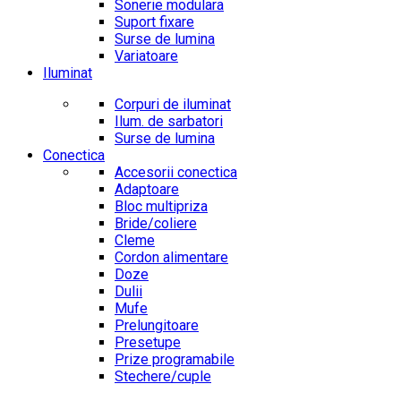
Sonerie modulara
Suport fixare
Surse de lumina
Variatoare
Iluminat
Corpuri de iluminat
Ilum. de sarbatori
Surse de lumina
Conectica
Accesorii conectica
Adaptoare
Bloc multipriza
Bride/coliere
Cleme
Cordon alimentare
Doze
Dulii
Mufe
Prelungitoare
Presetupe
Prize programabile
Stechere/cuple