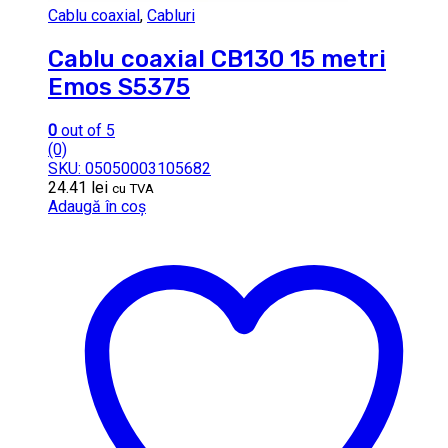
Cablu coaxial
,
Cabluri
Cablu coaxial CB130 15 metri
Emos S5375
0
out of 5
(0)
SKU: 05050003105682
24.41
lei
cu TVA
Adaugă în coș