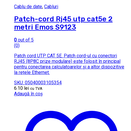
Cablu de date
,
Cabluri
Patch-cord Rj45 utp cat5e 2
metri Emos S9123
0
out of 5
(0)
Patch cord UTP CAT 5E. Patch cord-ul cu conectori
RJ45 (8P8C prize modulare) este folosit în principal
pentru conectarea calculatoarelor şi a altor dispozitive
la reţele Ethernet.
SKU: 05040003105354
6.10
lei
cu TVA
Adaugă în coș