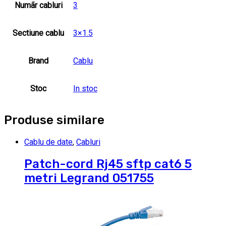
Numãr cabluri
3
Sectiune cablu
3×1.5
Brand
Cablu
Stoc
In stoc
Produse similare
Cablu de date
,
Cabluri
Patch-cord Rj45 sftp cat6 5
metri Legrand 051755