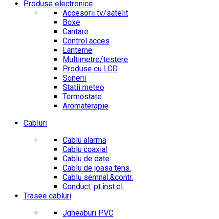
Produse electronice
Accesorii tv/satelit
Boxe
Cantare
Control acces
Lanterne
Multimetre/testere
Produse cu LCD
Sonerii
Statii meteo
Termostate
Aromaterapie
Cabluri
Cablu alarma
Cablu coaxial
Cablu de date
Cablu de joasa tens.
Cablu semnal.&contr.
Conduct. pt.inst.el.
Trasee cabluri
Jgheaburi PVC