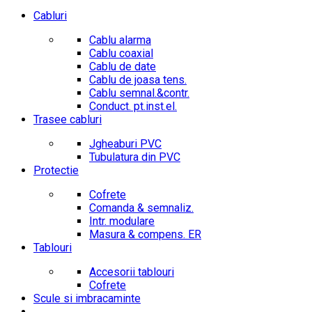
Cabluri
Cablu alarma
Cablu coaxial
Cablu de date
Cablu de joasa tens.
Cablu semnal.&contr.
Conduct. pt.inst.el.
Trasee cabluri
Jgheaburi PVC
Tubulatura din PVC
Protectie
Cofrete
Comanda & semnaliz.
Intr. modulare
Masura & compens. ER
Tablouri
Accesorii tablouri
Cofrete
Scule si imbracaminte