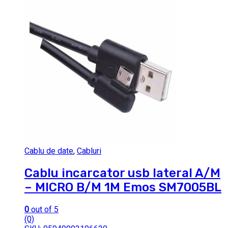
Cablu de date
,
Cabluri
Cablu incarcator usb lateral A/M
– MICRO B/M 1M Emos SM7005BL
0
out of 5
(0)