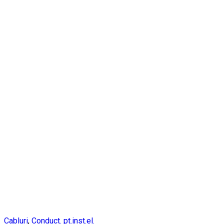
Cabluri
,
Conduct. pt.inst.el.