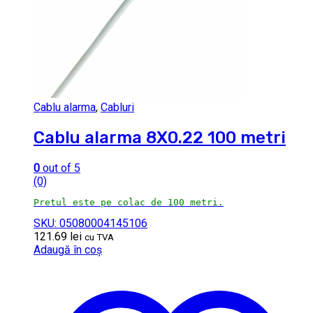
Cablu alarma
,
Cabluri
Cablu alarma 8X0.22 100 metri
0
out of 5
(0)
Pretul este pe colac de 100 metri.
SKU: 05080004145106
121.69
lei
cu TVA
Adaugă în coș