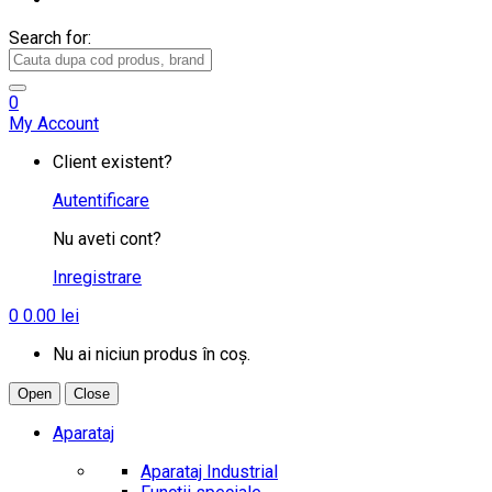
Search for:
0
My Account
Client existent?
Autentificare
Nu aveti cont?
Inregistrare
0
0.00
lei
Nu ai niciun produs în coș.
Open
Close
Aparataj
Aparataj Industrial