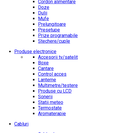
Cordon alimentare
Doze
Dulii
Mufe
Prelungitoare
Presetupe
Prize programabile
Stechere/cuple
Produse electronice
Accesorii tv/satelit
Boxe
Cantare
Control acces
Lanterne
Multimetre/testere
Produse cu LCD
Sonerii
Statii meteo
Termostate
Aromaterapie
Cabluri