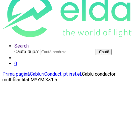
Search
Caută după:
Caută
0
Prima pagină
Cabluri
Conduct. pt.inst.el.
Cablu conductor
multifilar litat MYYM 3×1.5