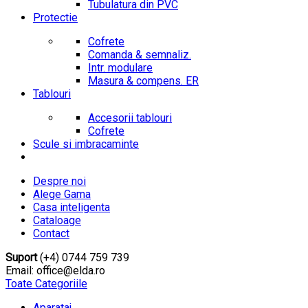
Tubulatura din PVC
Protectie
Cofrete
Comanda & semnaliz.
Intr. modulare
Masura & compens. ER
Tablouri
Accesorii tablouri
Cofrete
Scule si imbracaminte
Despre noi
Alege Gama
Casa inteligenta
Cataloage
Contact
Suport
(+4) 0744 759 739
Email: office@elda.ro
Toate Categoriile
Aparataj