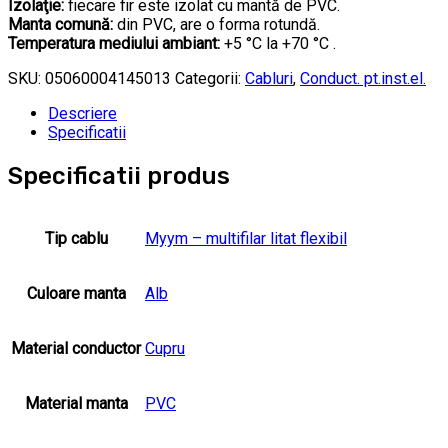
Izolaţie:
fiecare fir este izolat cu mantă de PVC.
Manta comună:
din PVC, are o forma rotundă.
Temperatura mediului ambiant:
+5 °C la +70 °C .
SKU:
05060004145013
Categorii:
Cabluri
,
Conduct. pt.inst.el.
Descriere
Specificatii
Specificatii produs
Tip cablu
Myym – multifilar litat flexibil
Culoare manta
Alb
Material conductor
Cupru
Material manta
PVC