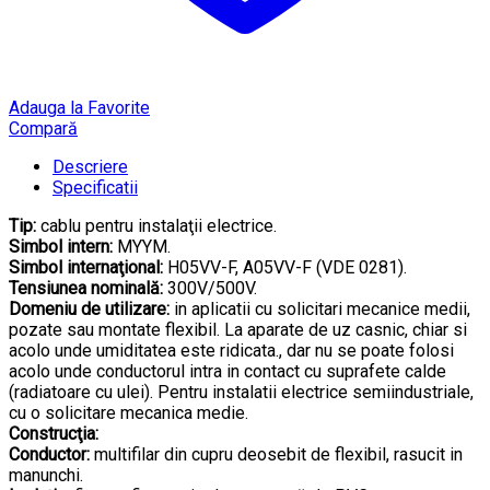
Adauga la Favorite
Compară
Descriere
Specificatii
Tip:
cablu pentru instalaţii electrice.
Simbol intern:
MYYM.
Simbol internaţional:
H05VV-F, A05VV-F (VDE 0281).
Tensiunea nominală:
300V/500V.
Domeniu de utilizare:
in aplicatii cu solicitari mecanice medii,
pozate sau montate flexibil. La aparate de uz casnic, chiar si
acolo unde umiditatea este ridicata., dar nu se poate folosi
acolo unde conductorul intra in contact cu suprafete calde
(radiatoare cu ulei). Pentru instalatii electrice semiindustriale,
cu o solicitare mecanica medie.
Construcţia:
Conductor:
multifilar din cupru deosebit de flexibil, rasucit in
manunchi.