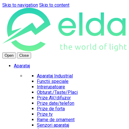
Skip to navigation
Skip to content
Open
Close
Aparataj
Aparataj Industrial
Functii speciale
Intrerupatoare
Obturat./Taste/Placi
Prize AV/difuzor
Prize date/telefon
Prize de forta
Prize tv
Rame de ornament
Senzori aparataj