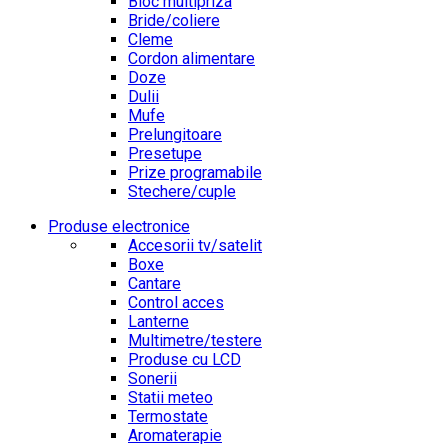
Bloc multipriza
Bride/coliere
Cleme
Cordon alimentare
Doze
Dulii
Mufe
Prelungitoare
Presetupe
Prize programabile
Stechere/cuple
Produse electronice
Accesorii tv/satelit
Boxe
Cantare
Control acces
Lanterne
Multimetre/testere
Produse cu LCD
Sonerii
Statii meteo
Termostate
Aromaterapie