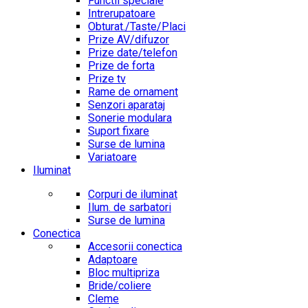
Functii speciale
Intrerupatoare
Obturat./Taste/Placi
Prize AV/difuzor
Prize date/telefon
Prize de forta
Prize tv
Rame de ornament
Senzori aparataj
Sonerie modulara
Suport fixare
Surse de lumina
Variatoare
Iluminat
Corpuri de iluminat
Ilum. de sarbatori
Surse de lumina
Conectica
Accesorii conectica
Adaptoare
Bloc multipriza
Bride/coliere
Cleme