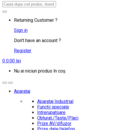
Search
for:
Returning Customer ?
Sign in
Don't have an account ?
Register
0
0.00
lei
Nu ai niciun produs în coș.
Aparataj
Aparataj Industrial
Functii speciale
Intrerupatoare
Obturat./Taste/Placi
Prize AV/difuzor
Prize date/telefon