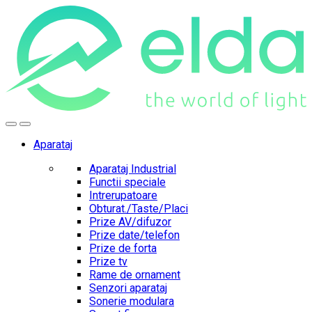
Skip
Skip
to
to
navigation
content
Aparataj
Aparataj Industrial
Functii speciale
Intrerupatoare
Obturat./Taste/Placi
Prize AV/difuzor
Prize date/telefon
Prize de forta
Prize tv
Rame de ornament
Senzori aparataj
Sonerie modulara