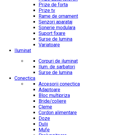
Prize de forta
Prize tv
Rame de ornament
Senzori aparataj
Sonerie modulara
Suport fixare
Surse de lumina
Variatoare
Iluminat
Corpuri de iluminat
Ilum. de sarbatori
Surse de lumina
Conectica
Accesorii conectica
Adaptoare
Bloc multipriza
Bride/coliere
Cleme
Cordon alimentare
Doze
Dulii
Mufe