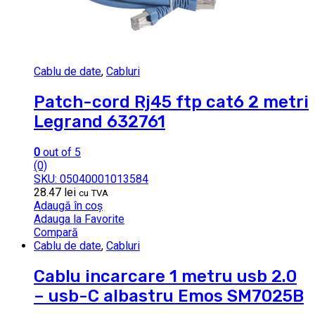
Cablu de date
,
Cabluri
Patch-cord Rj45 ftp cat6 2 metri
Legrand 632761
0
out of 5
(0)
SKU: 05040001013584
28.47
lei
cu TVA
Adaugă în coș
Adauga la Favorite
Compară
Cablu de date
,
Cabluri
Cablu incarcare 1 metru usb 2.0
– usb-C albastru Emos SM7025B