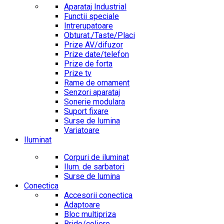
Aparataj Industrial
Functii speciale
Intrerupatoare
Obturat./Taste/Placi
Prize AV/difuzor
Prize date/telefon
Prize de forta
Prize tv
Rame de ornament
Senzori aparataj
Sonerie modulara
Suport fixare
Surse de lumina
Variatoare
Iluminat
Corpuri de iluminat
Ilum. de sarbatori
Surse de lumina
Conectica
Accesorii conectica
Adaptoare
Bloc multipriza
Bride/coliere