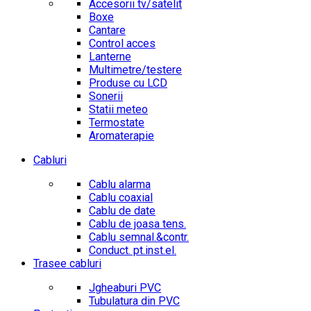
Accesorii tv/satelit
Boxe
Cantare
Control acces
Lanterne
Multimetre/testere
Produse cu LCD
Sonerii
Statii meteo
Termostate
Aromaterapie
Cabluri
Cablu alarma
Cablu coaxial
Cablu de date
Cablu de joasa tens.
Cablu semnal.&contr.
Conduct. pt.inst.el.
Trasee cabluri
Jgheaburi PVC
Tubulatura din PVC