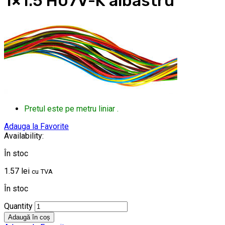
1×1.5 H07V-K albastru
Pretul este pe metru liniar .
Adauga la Favorite
Availability:
În stoc
1.57
lei
cu TVA
În stoc
Quantity
Adaugă în coș