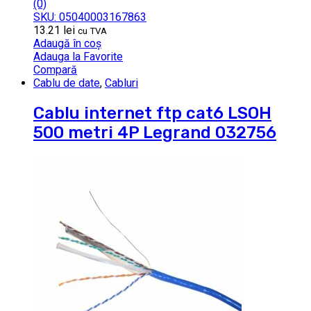
(0)
SKU: 05040003167863
13.21
lei
cu TVA
Adaugă în coș
Adauga la Favorite
Compară
Cablu de date
,
Cabluri
Cablu internet ftp cat6 LSOH
500 metri 4P Legrand 032756