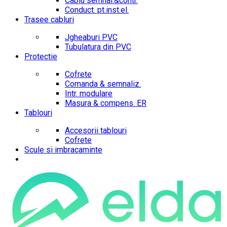
Cablu semnal.&contr.
Conduct. pt.inst.el.
Trasee cabluri
Jgheaburi PVC
Tubulatura din PVC
Protectie
Cofrete
Comanda & semnaliz.
Intr. modulare
Masura & compens. ER
Tablouri
Accesorii tablouri
Cofrete
Scule si imbracaminte