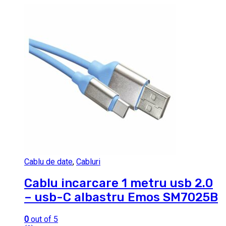
Cablu de date
,
Cabluri
Cablu incarcare 1 metru usb 2.0
– usb-C albastru Emos SM7025B
0
out of 5