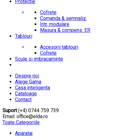
Protectie
Cofrete
Comanda & semnaliz.
Intr. modulare
Masura & compens. ER
Tablouri
Accesorii tablouri
Cofrete
Scule si imbracaminte
Despre noi
Alege Gama
Casa inteligenta
Cataloage
Contact
Suport
(+4) 0744 759 739
Email: office@elda.ro
Toate Categoriile
Aparataj