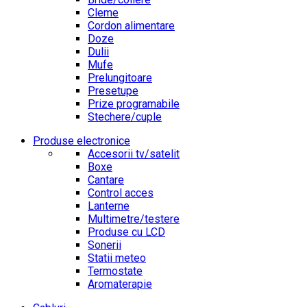
Cleme
Cordon alimentare
Doze
Dulii
Mufe
Prelungitoare
Presetupe
Prize programabile
Stechere/cuple
Produse electronice
Accesorii tv/satelit
Boxe
Cantare
Control acces
Lanterne
Multimetre/testere
Produse cu LCD
Sonerii
Statii meteo
Termostate
Aromaterapie