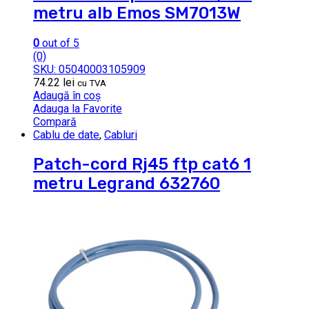
metru alb Emos SM7013W
0
out of 5
(0)
SKU: 05040003105909
74.22
lei
cu TVA
Adaugă în coș
Adauga la Favorite
Compară
Cablu de date
,
Cabluri
Patch-cord Rj45 ftp cat6 1
metru Legrand 632760