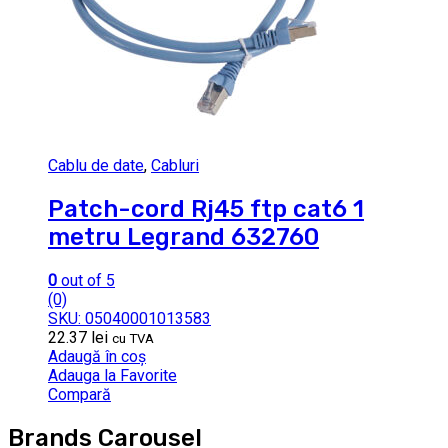
Cablu de date
,
Cabluri
Patch-cord Rj45 ftp cat6 1
metru Legrand 632760
0
out of 5
(0)
SKU: 05040001013583
22.37
lei
cu TVA
Adaugă în coș
Adauga la Favorite
Compară
Brands Carousel