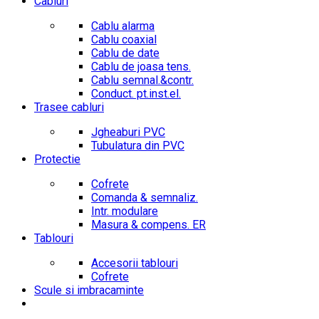
Cabluri
Cablu alarma
Cablu coaxial
Cablu de date
Cablu de joasa tens.
Cablu semnal.&contr.
Conduct. pt.inst.el.
Trasee cabluri
Jgheaburi PVC
Tubulatura din PVC
Protectie
Cofrete
Comanda & semnaliz.
Intr. modulare
Masura & compens. ER
Tablouri
Accesorii tablouri
Cofrete
Scule si imbracaminte