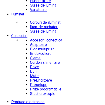
Suport fixare
Surse de lumina
Variatoare
Iluminat
Corpuri de iluminat
Ilum. de sarbatori
Surse de lumina
Conectica
Accesorii conectica
Adaptoare
Bloc multipriza
Bride/coliere
Cleme
Cordon alimentare
Doze
Dulii
Mufe
Prelungitoare
Presetupe
Prize programabile
Stechere/cuple
Produse electronice