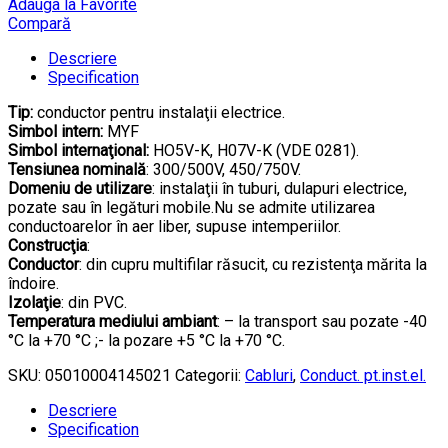
Adauga la Favorite
Compară
Descriere
Specification
Tip:
conductor pentru instalaţii electrice.
Simbol intern:
MYF
Simbol internaţional:
HO5V-K, H07V-K (VDE 0281).
Tensiunea nominală
: 300/500V, 450/750V.
Domeniu de utilizare
: instalaţii în tuburi, dulapuri electrice,
pozate sau în legături mobile.Nu se admite utilizarea
conductoarelor în aer liber, supuse intemperiilor.
Construcţia
:
Conductor
: din cupru multifilar răsucit, cu rezistenţa mărita la
îndoire.
Izolaţie
: din PVC.
Temperatura mediului ambiant
: – la transport sau pozate -40
°C la +70 °C ;- la pozare +5 °C la +70 °C.
SKU:
05010004145021
Categorii:
Cabluri
,
Conduct. pt.inst.el.
Descriere
Specification