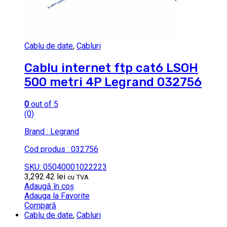
Cablu de date
,
Cabluri
Cablu internet ftp cat6 LSOH
500 metri 4P Legrand 032756
0
out of 5
(0)
Brand : Legrand
Cod produs : 032756
SKU: 05040001022223
3,292.42
lei
cu TVA
Adaugă în coș
Adauga la Favorite
Compară
Cablu de date
,
Cabluri