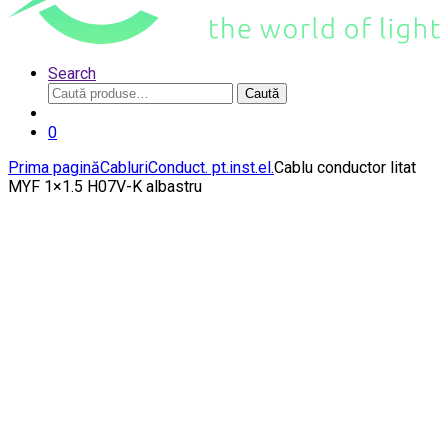
Search
Caută
Caută
după:
0
Prima pagină
Cabluri
Conduct. pt.inst.el.
Cablu conductor litat
MYF 1×1.5 H07V-K albastru