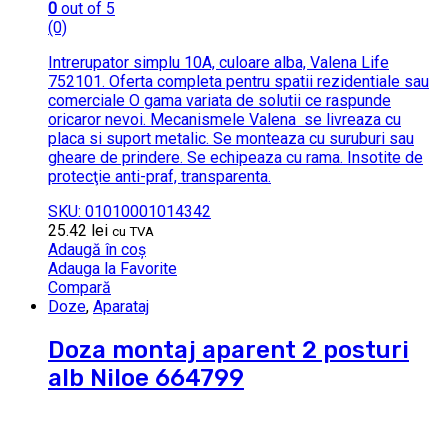
0
out of 5
(0)
Intrerupator simplu 10A, culoare alba, Valena Life
752101. Oferta completa pentru spatii rezidentiale sau
comerciale O gama variata de solutii ce raspunde
oricaror nevoi. Mecanismele Valena se livreaza cu
placa si suport metalic. Se monteaza cu suruburi sau
gheare de prindere. Se echipeaza cu rama. Insotite de
protecţie anti-praf, transparenta.
SKU: 01010001014342
25.42
lei
cu TVA
Adaugă în coș
Adauga la Favorite
Compară
Doze
,
Aparataj
Doza montaj aparent 2 posturi
alb Niloe 664799