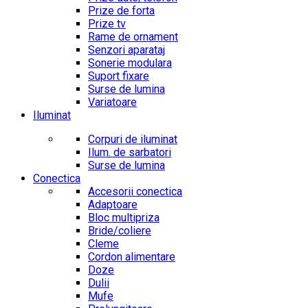
Prize de forta
Prize tv
Rame de ornament
Senzori aparataj
Sonerie modulara
Suport fixare
Surse de lumina
Variatoare
Iluminat
Corpuri de iluminat
Ilum. de sarbatori
Surse de lumina
Conectica
Accesorii conectica
Adaptoare
Bloc multipriza
Bride/coliere
Cleme
Cordon alimentare
Doze
Dulii
Mufe