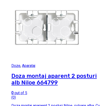
Doze
,
Aparataj
Doza montaj aparent 2 posturi
alb Niloe 664799
0
out of 5
(0)
Doza montaj aparaent 2 posturi Niloe, culoare alba. Cu