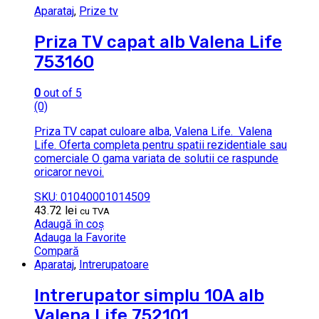
Aparataj
,
Prize tv
Priza TV capat alb Valena Life
753160
0
out of 5
(0)
Priza TV capat culoare alba, Valena Life. Valena
Life. Oferta completa pentru spatii rezidentiale sau
comerciale O gama variata de solutii ce raspunde
oricaror nevoi.
SKU: 01040001014509
43.72
lei
cu TVA
Adaugă în coș
Adauga la Favorite
Compară
Aparataj
,
Intrerupatoare
Intrerupator simplu 10A alb
Valena Life 752101