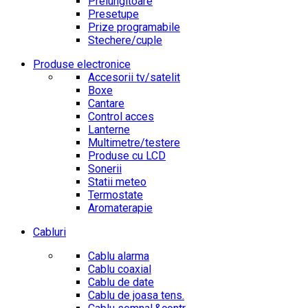
Prelungitoare
Presetupe
Prize programabile
Stechere/cuple
Produse electronice
Accesorii tv/satelit
Boxe
Cantare
Control acces
Lanterne
Multimetre/testere
Produse cu LCD
Sonerii
Statii meteo
Termostate
Aromaterapie
Cabluri
Cablu alarma
Cablu coaxial
Cablu de date
Cablu de joasa tens.