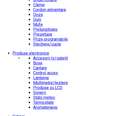
Cleme
Cordon alimentare
Doze
Dulii
Mufe
Prelungitoare
Presetupe
Prize programabile
Stechere/cuple
Produse electronice
Accesorii tv/satelit
Boxe
Cantare
Control acces
Lanterne
Multimetre/testere
Produse cu LCD
Sonerii
Statii meteo
Termostate
Aromaterapie