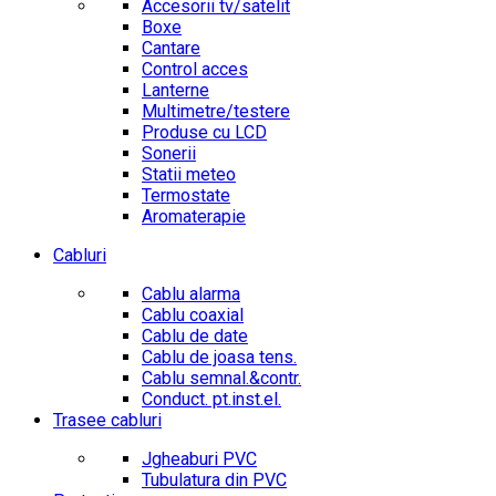
Accesorii tv/satelit
Boxe
Cantare
Control acces
Lanterne
Multimetre/testere
Produse cu LCD
Sonerii
Statii meteo
Termostate
Aromaterapie
Cabluri
Cablu alarma
Cablu coaxial
Cablu de date
Cablu de joasa tens.
Cablu semnal.&contr.
Conduct. pt.inst.el.
Trasee cabluri
Jgheaburi PVC
Tubulatura din PVC