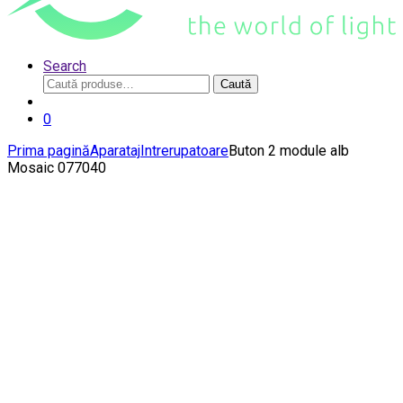
Search
Caută
Caută
după:
0
Prima pagină
Aparataj
Intrerupatoare
Buton 2 module alb
Mosaic 077040