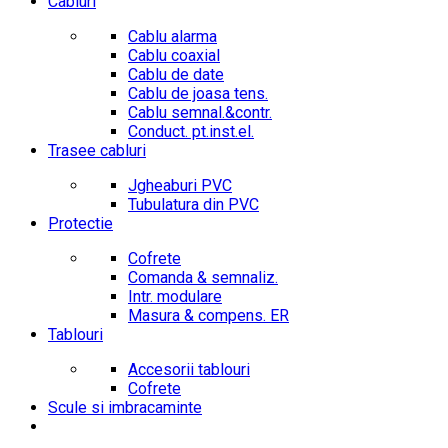
Cabluri
Cablu alarma
Cablu coaxial
Cablu de date
Cablu de joasa tens.
Cablu semnal.&contr.
Conduct. pt.inst.el.
Trasee cabluri
Jgheaburi PVC
Tubulatura din PVC
Protectie
Cofrete
Comanda & semnaliz.
Intr. modulare
Masura & compens. ER
Tablouri
Accesorii tablouri
Cofrete
Scule si imbracaminte