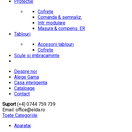
Protectie
Cofrete
Comanda & semnaliz.
Intr. modulare
Masura & compens. ER
Tablouri
Accesorii tablouri
Cofrete
Scule si imbracaminte
Despre noi
Alege Gama
Casa inteligenta
Cataloage
Contact
Suport
(+4) 0744 759 739
Email: office@elda.ro
Toate Categoriile
Aparataj