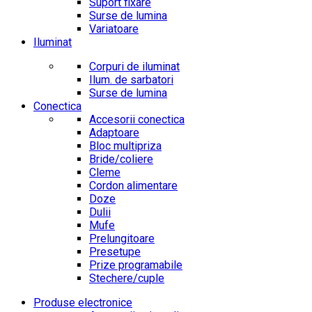
Suport fixare
Surse de lumina
Variatoare
Iluminat
Corpuri de iluminat
Ilum. de sarbatori
Surse de lumina
Conectica
Accesorii conectica
Adaptoare
Bloc multipriza
Bride/coliere
Cleme
Cordon alimentare
Doze
Dulii
Mufe
Prelungitoare
Presetupe
Prize programabile
Stechere/cuple
Produse electronice