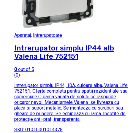
Aparataj
,
Intrerupatoare
Intrerupator simplu IP44 alb
Valena Life 752151
0
out of 5
(0)
Intrerupator simplu IP44, 10A, culoare alba, Valena Life
752151. Oferta completa pentru spatii rezidentiale sau
comerciale O gama variata de solutii ce raspunde
oricaror nevoi. Mecanismele Valena se livreaza cu
placa si suport metalic. Se monteaza cu suruburi sau
gheare de prindere. Se echipeaza cu rama. Insotite de
protecţie anti-praf, transparenta.
SKU: 01010001014378