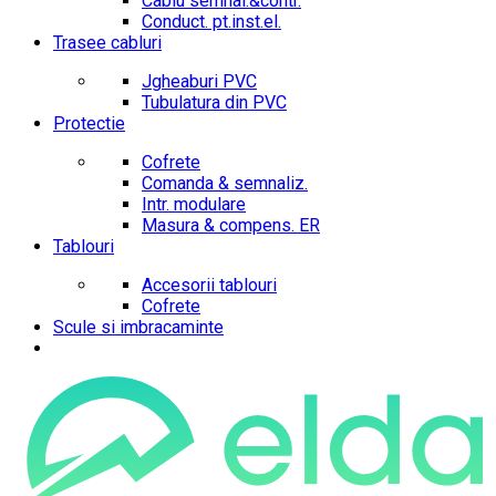
Cablu semnal.&contr.
Conduct. pt.inst.el.
Trasee cabluri
Jgheaburi PVC
Tubulatura din PVC
Protectie
Cofrete
Comanda & semnaliz.
Intr. modulare
Masura & compens. ER
Tablouri
Accesorii tablouri
Cofrete
Scule si imbracaminte