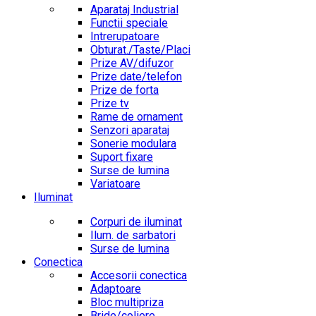
Aparataj Industrial
Functii speciale
Intrerupatoare
Obturat./Taste/Placi
Prize AV/difuzor
Prize date/telefon
Prize de forta
Prize tv
Rame de ornament
Senzori aparataj
Sonerie modulara
Suport fixare
Surse de lumina
Variatoare
Iluminat
Corpuri de iluminat
Ilum. de sarbatori
Surse de lumina
Conectica
Accesorii conectica
Adaptoare
Bloc multipriza
Bride/coliere