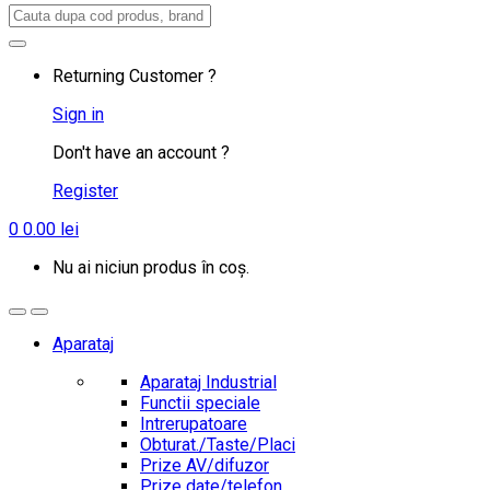
Search
for:
Returning Customer ?
Sign in
Don't have an account ?
Register
0
0.00
lei
Nu ai niciun produs în coș.
Aparataj
Aparataj Industrial
Functii speciale
Intrerupatoare
Obturat./Taste/Placi
Prize AV/difuzor
Prize date/telefon