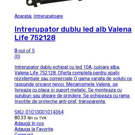
Aparataj
,
Intrerupatoare
Intrerupator dublu led alb Valena
Life 752128
0
out of 5
(0)
Intrerupator dublu echipat cu led 10A, culoare alba,
Valena Life 752128. Oferta completa pentru spatii
rezidentiale sau comerciale O gama variata de solutii ce
raspunde oricaror nevoi. Mecanismele Valena se
livreaza cu placa si suport metalic. Se monteaza cu
suruburi sau gheare de prindere. Se echipeaza cu rama.
Insotite de protecţie anti-praf, transparenta.
SKU: 01010001014364
80.33
lei
cu TVA
Adaugă în coș
Adauga la Favorite
Compară