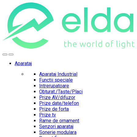
Skip
Skip
to
to
navigation
content
Aparataj
Aparataj Industrial
Functii speciale
Intrerupatoare
Obturat./Taste/Placi
Prize AV/difuzor
Prize date/telefon
Prize de forta
Prize tv
Rame de ornament
Senzori aparataj
Sonerie modulara