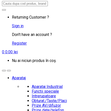
Search
for:
Returning Customer ?
Sign in
Don't have an account ?
Register
0
0.00
lei
Nu ai niciun produs în coș.
Aparataj
Aparataj Industrial
Functii speciale
Intrerupatoare
Obturat./Taste/Placi
Prize AV/difuzor
Prize date/telefon