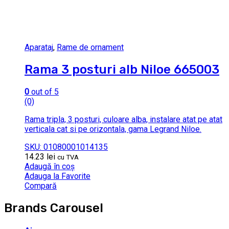
Aparataj
,
Rame de ornament
Rama 3 posturi alb Niloe 665003
0
out of 5
(0)
Rama tripla, 3 posturi, culoare alba, instalare atat pe atat
verticala cat si pe orizontala, gama Legrand Niloe.
SKU: 01080001014135
14.23
lei
cu TVA
Adaugă în coș
Adauga la Favorite
Compară
Brands Carousel