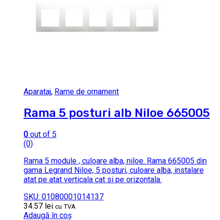
Aparataj
,
Rame de ornament
Rama 5 posturi alb Niloe 665005
0
out of 5
(0)
Rama 5 module , culoare alba, niloe. Rama 665005 din
gama Legrand Niloe, 5 posturi, culoare alba, instalare
atat pe atat verticala cat si pe orizontala.
SKU: 01080001014137
34.57
lei
cu TVA
Adaugă în coș