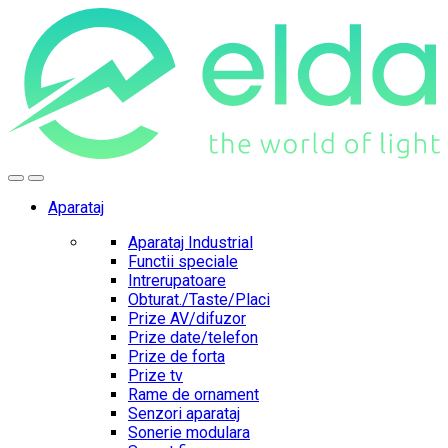
Skip
Skip
to
to
navigation
content
Aparataj
Aparataj Industrial
Functii speciale
Intrerupatoare
Obturat./Taste/Placi
Prize AV/difuzor
Prize date/telefon
Prize de forta
Prize tv
Rame de ornament
Senzori aparataj
Sonerie modulara