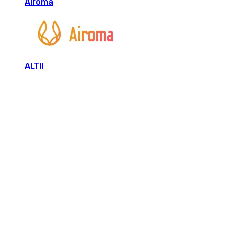
Airoma
ALTII