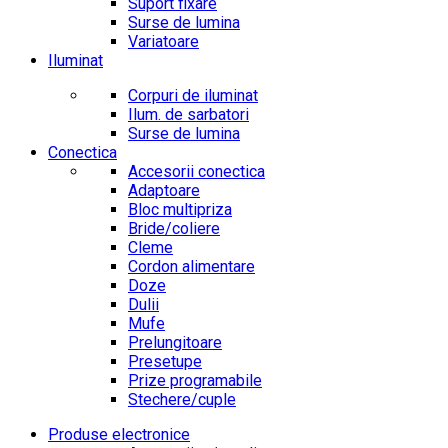
Suport fixare
Surse de lumina
Variatoare
Iluminat
Corpuri de iluminat
Ilum. de sarbatori
Surse de lumina
Conectica
Accesorii conectica
Adaptoare
Bloc multipriza
Bride/coliere
Cleme
Cordon alimentare
Doze
Dulii
Mufe
Prelungitoare
Presetupe
Prize programabile
Stechere/cuple
Produse electronice