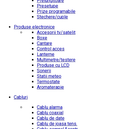
Prelungitoare
Presetupe
Prize programabile
Stechere/cuple
Produse electronice
Accesorii tv/satelit
Boxe
Cantare
Control acces
Lanterne
Multimetre/testere
Produse cu LCD
Sonerii
Statii meteo
Termostate
Aromaterapie
Cabluri
Cablu alarma
Cablu coaxial
Cablu de date
Cablu de joasa tens.