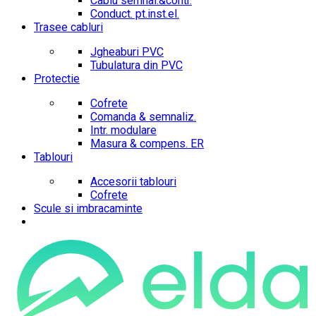
Cablu semnal.&contr.
Conduct. pt.inst.el.
Trasee cabluri
Jgheaburi PVC
Tubulatura din PVC
Protectie
Cofrete
Comanda & semnaliz.
Intr. modulare
Masura & compens. ER
Tablouri
Accesorii tablouri
Cofrete
Scule si imbracaminte