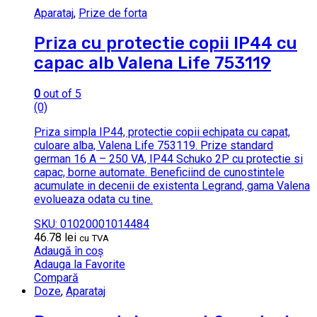
Aparataj
,
Prize de forta
Priza cu protectie copii IP44 cu
capac alb Valena Life 753119
0
out of 5
(0)
Priza simpla IP44, protectie copii echipata cu capat,
culoare alba, Valena Life 753119. Prize standard
german 16 A – 250 VA, IP44 Schuko 2P cu protectie si
capac, borne automate. Beneficiind de cunostintele
acumulate in decenii de existenta Legrand, gama Valena
evolueaza odata cu tine.
SKU: 01020001014484
46.78
lei
cu TVA
Adaugă în coș
Adauga la Favorite
Compară
Doze
,
Aparataj