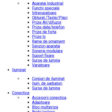
Aparataj Industrial
Functii speciale
Intrerupatoare
Obturat./Taste/Placi
Prize AV/difuzor
Prize date/telefon
Prize de forta
Prize tv
Rame de ornament
Senzori aparataj
Sonerie modulara
Suport fixare
Surse de lumina
Variatoare
Iluminat
Corpuri de iluminat
Ilum. de sarbatori
Surse de lumina
Conectica
Accesorii conectica
Adaptoare
Bloc multipriza
Bride/coliere