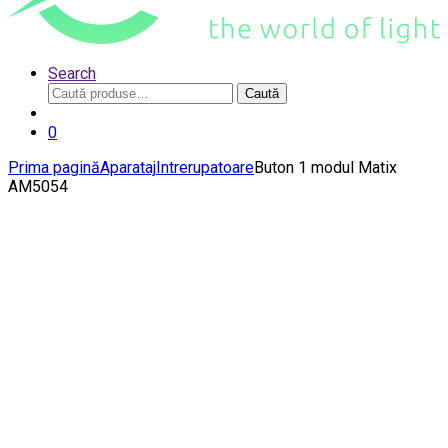
Search
Caută
Caută
după:
0
Prima pagină
Aparataj
Intrerupatoare
Buton 1 modul Matix
AM5054