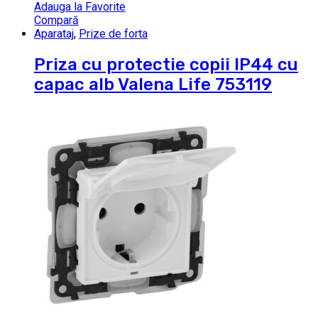
Adauga la Favorite
Compară
Aparataj
,
Prize de forta
Priza cu protectie copii IP44 cu
capac alb Valena Life 753119