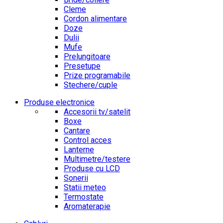
Cleme
Cordon alimentare
Doze
Dulii
Mufe
Prelungitoare
Presetupe
Prize programabile
Stechere/cuple
Produse electronice
Accesorii tv/satelit
Boxe
Cantare
Control acces
Lanterne
Multimetre/testere
Produse cu LCD
Sonerii
Statii meteo
Termostate
Aromaterapie