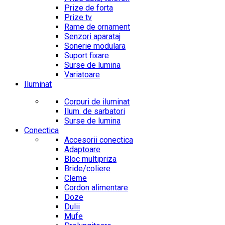
Prize de forta
Prize tv
Rame de ornament
Senzori aparataj
Sonerie modulara
Suport fixare
Surse de lumina
Variatoare
Iluminat
Corpuri de iluminat
Ilum. de sarbatori
Surse de lumina
Conectica
Accesorii conectica
Adaptoare
Bloc multipriza
Bride/coliere
Cleme
Cordon alimentare
Doze
Dulii
Mufe