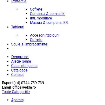
Protectie
Cofrete
Comanda & semnaliz.
Intr. modulare
Masura & compens. ER
Tablouri
Accesorii tablouri
Cofrete
Scule si imbracaminte
Despre noi
Alege Gama
Casa inteligenta
Cataloage
Contact
Suport
(+4) 0744 759 739
Email: office@elda.ro
Toate Categoriile
Aparataj