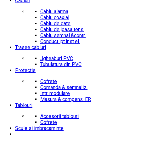
Cabluri
Cablu alarma
Cablu coaxial
Cablu de date
Cablu de joasa tens.
Cablu semnal.&contr.
Conduct. pt.inst.el.
Trasee cabluri
Jgheaburi PVC
Tubulatura din PVC
Protectie
Cofrete
Comanda & semnaliz.
Intr. modulare
Masura & compens. ER
Tablouri
Accesorii tablouri
Cofrete
Scule si imbracaminte