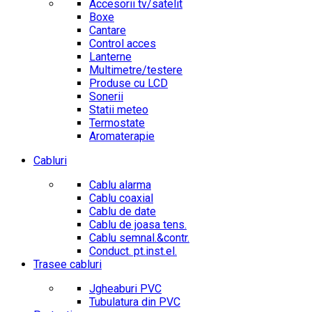
Accesorii tv/satelit
Boxe
Cantare
Control acces
Lanterne
Multimetre/testere
Produse cu LCD
Sonerii
Statii meteo
Termostate
Aromaterapie
Cabluri
Cablu alarma
Cablu coaxial
Cablu de date
Cablu de joasa tens.
Cablu semnal.&contr.
Conduct. pt.inst.el.
Trasee cabluri
Jgheaburi PVC
Tubulatura din PVC