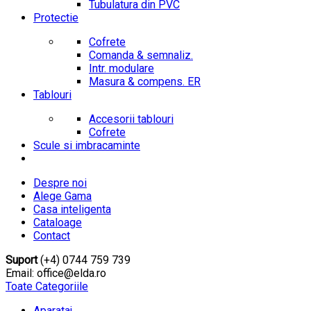
Tubulatura din PVC
Protectie
Cofrete
Comanda & semnaliz.
Intr. modulare
Masura & compens. ER
Tablouri
Accesorii tablouri
Cofrete
Scule si imbracaminte
Despre noi
Alege Gama
Casa inteligenta
Cataloage
Contact
Suport
(+4) 0744 759 739
Email: office@elda.ro
Toate Categoriile
Aparataj