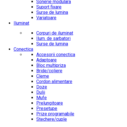
Sonerie modulara
Suport fixare
Surse de lumina
Variatoare
Iluminat
Corpuri de iluminat
Ilum. de sarbatori
Surse de lumina
Conectica
Accesorii conectica
Adaptoare
Bloc multipriza
Bride/coliere
Cleme
Cordon alimentare
Doze
Dulii
Mufe
Prelungitoare
Presetupe
Prize programabile
Stechere/cuple