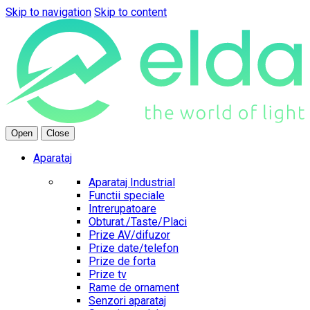
Skip to navigation
Skip to content
Open
Close
Aparataj
Aparataj Industrial
Functii speciale
Intrerupatoare
Obturat./Taste/Placi
Prize AV/difuzor
Prize date/telefon
Prize de forta
Prize tv
Rame de ornament
Senzori aparataj