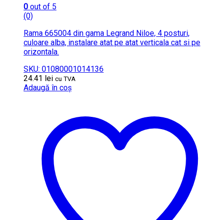
0
out of 5
(0)
Rama 665004 din gama Legrand Niloe, 4 posturi,
culoare alba, instalare atat pe atat verticala cat si pe
orizontala.
SKU: 01080001014136
24.41
lei
cu TVA
Adaugă în coș