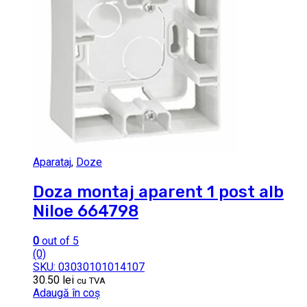
Aparataj
,
Doze
Doza montaj aparent 1 post alb
Niloe 664798
0
out of 5
(0)
SKU: 03030101014107
30.50
lei
cu TVA
Adaugă în coș