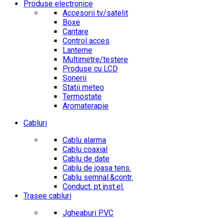
Produse electronice
Accesorii tv/satelit
Boxe
Cantare
Control acces
Lanterne
Multimetre/testere
Produse cu LCD
Sonerii
Statii meteo
Termostate
Aromaterapie
Cabluri
Cablu alarma
Cablu coaxial
Cablu de date
Cablu de joasa tens.
Cablu semnal.&contr.
Conduct. pt.inst.el.
Trasee cabluri
Jgheaburi PVC