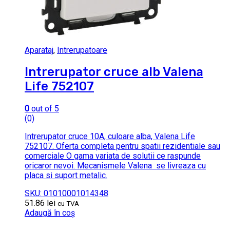
Aparataj
,
Intrerupatoare
Intrerupator cruce alb Valena
Life 752107
0
out of 5
(0)
Intrerupator cruce 10A, culoare alba, Valena Life
752107. Oferta completa pentru spatii rezidentiale sau
comerciale O gama variata de solutii ce raspunde
oricaror nevoi. Mecanismele Valena se livreaza cu
placa si suport metalic.
SKU: 01010001014348
51.86
lei
cu TVA
Adaugă în coș