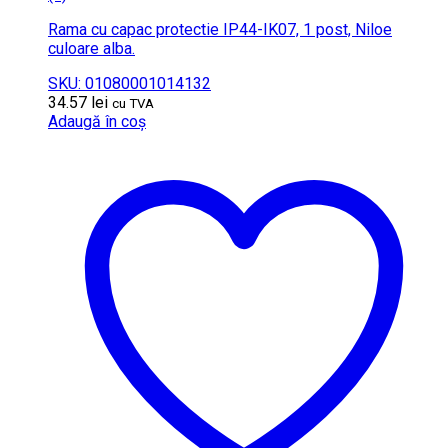
Rama cu capac protectie IP44-IK07, 1 post, Niloe
culoare alba.
SKU: 01080001014132
34.57
lei
cu TVA
Adaugă în coș