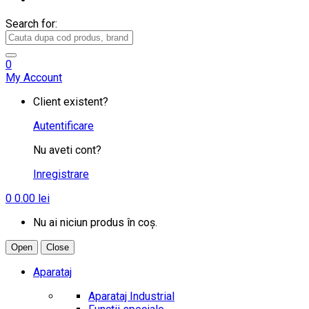
Search for:
0
My Account
Client existent?
Autentificare
Nu aveti cont?
Inregistrare
0
0.00
lei
Nu ai niciun produs în coș.
Open
Close
Aparataj
Aparataj Industrial