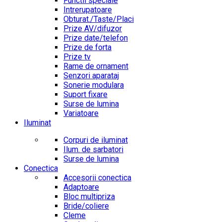
Functii speciale
Intrerupatoare
Obturat./Taste/Placi
Prize AV/difuzor
Prize date/telefon
Prize de forta
Prize tv
Rame de ornament
Senzori aparataj
Sonerie modulara
Suport fixare
Surse de lumina
Variatoare
Iluminat
Corpuri de iluminat
Ilum. de sarbatori
Surse de lumina
Conectica
Accesorii conectica
Adaptoare
Bloc multipriza
Bride/coliere
Cleme