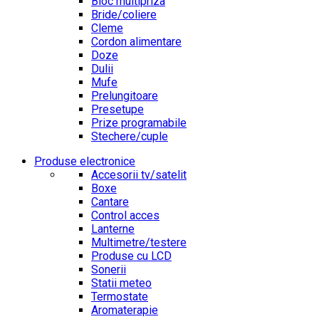
Bloc multipriza
Bride/coliere
Cleme
Cordon alimentare
Doze
Dulii
Mufe
Prelungitoare
Presetupe
Prize programabile
Stechere/cuple
Produse electronice
Accesorii tv/satelit
Boxe
Cantare
Control acces
Lanterne
Multimetre/testere
Produse cu LCD
Sonerii
Statii meteo
Termostate
Aromaterapie