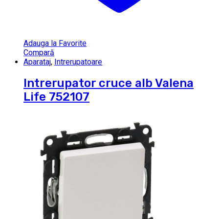
Adauga la Favorite
Compară
Aparataj
,
Intrerupatoare
Intrerupator cruce alb Valena
Life 752107