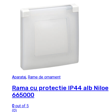
Aparataj
,
Rame de ornament
Rama cu protectie IP44 alb Niloe
665000
0
out of 5
(0)