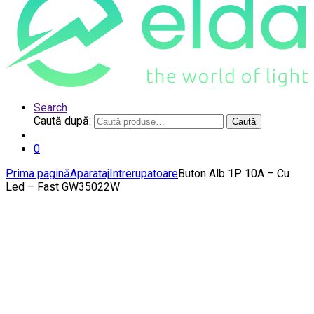
Search
Caută după:
Caută
0
Prima pagină
Aparataj
Intrerupatoare
Buton Alb 1P 10A – Cu
Led – Fast GW35022W