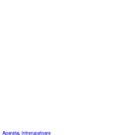
Aparataj
,
Intrerupatoare