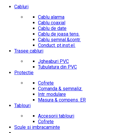
Cabluri
Cablu alarma
Cablu coaxial
Cablu de date
Cablu de joasa tens.
Cablu semnal.&contr.
Conduct. pt.inst.el.
Trasee cabluri
Jgheaburi PVC
Tubulatura din PVC
Protectie
Cofrete
Comanda & semnaliz.
Intr. modulare
Masura & compens. ER
Tablouri
Accesorii tablouri
Cofrete
Scule si imbracaminte