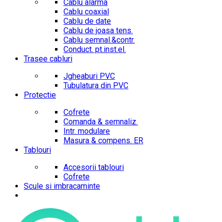
Cablu alarma
Cablu coaxial
Cablu de date
Cablu de joasa tens.
Cablu semnal.&contr.
Conduct. pt.inst.el.
Trasee cabluri
Jgheaburi PVC
Tubulatura din PVC
Protectie
Cofrete
Comanda & semnaliz.
Intr. modulare
Masura & compens. ER
Tablouri
Accesorii tablouri
Cofrete
Scule si imbracaminte