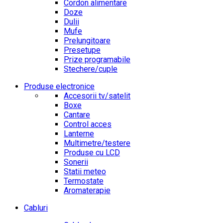
Cordon alimentare
Doze
Dulii
Mufe
Prelungitoare
Presetupe
Prize programabile
Stechere/cuple
Produse electronice
Accesorii tv/satelit
Boxe
Cantare
Control acces
Lanterne
Multimetre/testere
Produse cu LCD
Sonerii
Statii meteo
Termostate
Aromaterapie
Cabluri