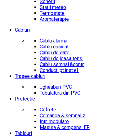
Sonerii
Statii meteo
Termostate
Aromaterapie
Cabluri
Cablu alarma
Cablu coaxial
Cablu de date
Cablu de joasa tens.
Cablu semnal.&contr.
Conduct. pt.inst.el.
Trasee cabluri
Jgheaburi PVC
Tubulatura din PVC
Protectie
Cofrete
Comanda & semnaliz.
Intr. modulare
Masura & compens. ER
Tablouri