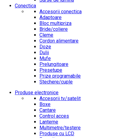
Conectica
Accesorii conectica
Adaptoare
Bloc multipriza
Bride/coliere
Cleme
Cordon alimentare
Doze
Dulii
Mufe
Prelungitoare
Presetupe
Prize programabile
Stechere/cuple
Produse electronice
Accesorii tv/satelit
Boxe
Cantare
Control acces
Lanterne
Multimetre/testere
Produse cu LCD