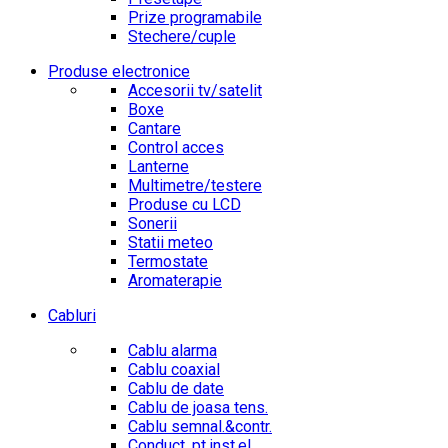
Prize programabile
Stechere/cuple
Produse electronice
Accesorii tv/satelit
Boxe
Cantare
Control acces
Lanterne
Multimetre/testere
Produse cu LCD
Sonerii
Statii meteo
Termostate
Aromaterapie
Cabluri
Cablu alarma
Cablu coaxial
Cablu de date
Cablu de joasa tens.
Cablu semnal.&contr.
Conduct. pt.inst.el.