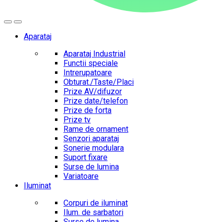
Aparataj
Aparataj Industrial
Functii speciale
Intrerupatoare
Obturat./Taste/Placi
Prize AV/difuzor
Prize date/telefon
Prize de forta
Prize tv
Rame de ornament
Senzori aparataj
Sonerie modulara
Suport fixare
Surse de lumina
Variatoare
Iluminat
Corpuri de iluminat
Ilum. de sarbatori
Surse de lumina