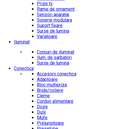
Prize tv
Rame de ornament
Senzori aparataj
Sonerie modulara
Suport fixare
Surse de lumina
Variatoare
Iluminat
Corpuri de iluminat
Ilum. de sarbatori
Surse de lumina
Conectica
Accesorii conectica
Adaptoare
Bloc multipriza
Bride/coliere
Cleme
Cordon alimentare
Doze
Dulii
Mufe
Prelungitoare
Presetupe