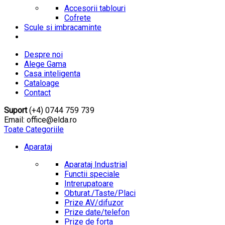
Accesorii tablouri
Cofrete
Scule si imbracaminte
Despre noi
Alege Gama
Casa inteligenta
Cataloage
Contact
Suport
(+4) 0744 759 739
Email: office@elda.ro
Toate Categoriile
Aparataj
Aparataj Industrial
Functii speciale
Intrerupatoare
Obturat./Taste/Placi
Prize AV/difuzor
Prize date/telefon
Prize de forta