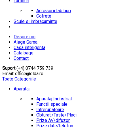
Tablouri
Accesorii tablouri
Cofrete
Scule si imbracaminte
Despre noi
Alege Gama
Casa inteligenta
Cataloage
Contact
Suport
(+4) 0744 759 739
Email: office@elda.ro
Toate Categoriile
Aparataj
Aparataj Industrial
Functii speciale
Intrerupatoare
Obturat./Taste/Placi
Prize AV/difuzor
Prize date/telefon