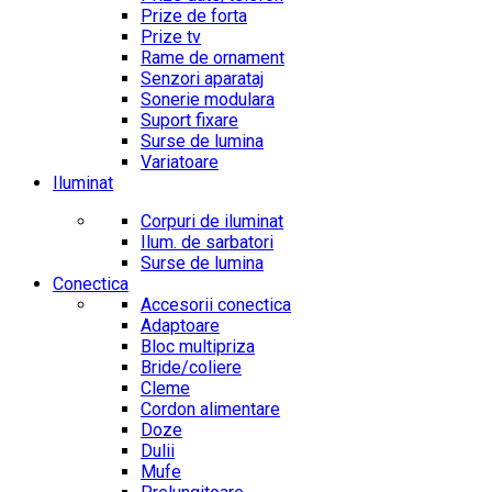
Prize de forta
Prize tv
Rame de ornament
Senzori aparataj
Sonerie modulara
Suport fixare
Surse de lumina
Variatoare
Iluminat
Corpuri de iluminat
Ilum. de sarbatori
Surse de lumina
Conectica
Accesorii conectica
Adaptoare
Bloc multipriza
Bride/coliere
Cleme
Cordon alimentare
Doze
Dulii
Mufe