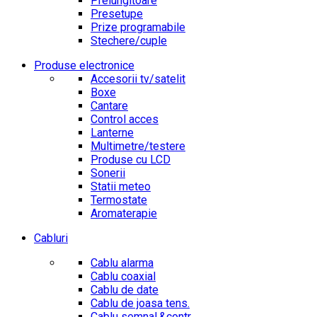
Prelungitoare
Presetupe
Prize programabile
Stechere/cuple
Produse electronice
Accesorii tv/satelit
Boxe
Cantare
Control acces
Lanterne
Multimetre/testere
Produse cu LCD
Sonerii
Statii meteo
Termostate
Aromaterapie
Cabluri
Cablu alarma
Cablu coaxial
Cablu de date
Cablu de joasa tens.
Cablu semnal.&contr.