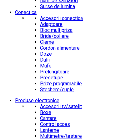
Ilum. de sarbatori
Surse de lumina
Conectica
Accesorii conectica
Adaptoare
Bloc multipriza
Bride/coliere
Cleme
Cordon alimentare
Doze
Dulii
Mufe
Prelungitoare
Presetupe
Prize programabile
Stechere/cuple
Produse electronice
Accesorii tv/satelit
Boxe
Cantare
Control acces
Lanterne
Multimetre/testere