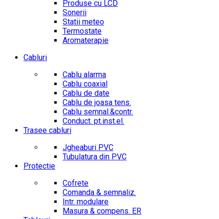
Produse cu LCD
Sonerii
Statii meteo
Termostate
Aromaterapie
Cabluri
Cablu alarma
Cablu coaxial
Cablu de date
Cablu de joasa tens.
Cablu semnal.&contr.
Conduct. pt.inst.el.
Trasee cabluri
Jgheaburi PVC
Tubulatura din PVC
Protectie
Cofrete
Comanda & semnaliz.
Intr. modulare
Masura & compens. ER