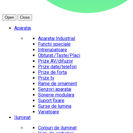
Open
Close
Aparataj
Aparataj Industrial
Functii speciale
Intrerupatoare
Obturat./Taste/Placi
Prize AV/difuzor
Prize date/telefon
Prize de forta
Prize tv
Rame de ornament
Senzori aparataj
Sonerie modulara
Suport fixare
Surse de lumina
Variatoare
Iluminat
Corpuri de iluminat