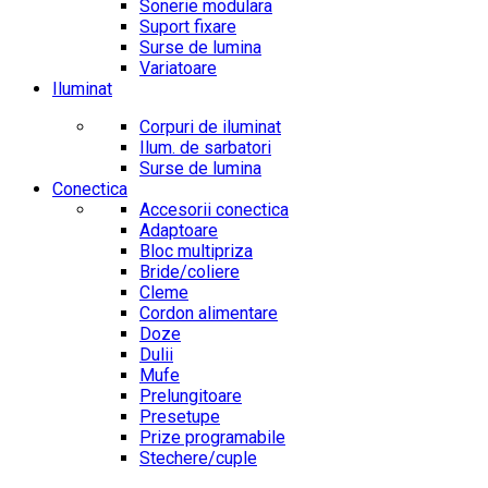
Sonerie modulara
Suport fixare
Surse de lumina
Variatoare
Iluminat
Corpuri de iluminat
Ilum. de sarbatori
Surse de lumina
Conectica
Accesorii conectica
Adaptoare
Bloc multipriza
Bride/coliere
Cleme
Cordon alimentare
Doze
Dulii
Mufe
Prelungitoare
Presetupe
Prize programabile
Stechere/cuple