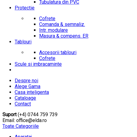
Tubulatura din PVC
Protectie
Cofrete
Comanda & semnaliz.
Intr. modulare
Masura & compens. ER
Tablouri
Accesorii tablouri
Cofrete
Scule si imbracaminte
Despre noi
Alege Gama
Casa inteligenta
Cataloage
Contact
Suport
(+4) 0744 759 739
Email: office@elda.ro
Toate Categoriile
Aparataj