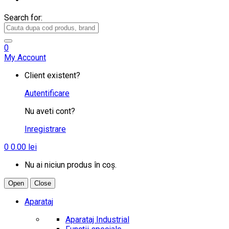
Search for:
0
My Account
Client existent?
Autentificare
Nu aveti cont?
Inregistrare
0
0.00
lei
Nu ai niciun produs în coș.
Open
Close
Aparataj
Aparataj Industrial