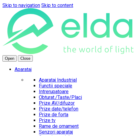
Skip to navigation
Skip to content
Open
Close
Aparataj
Aparataj Industrial
Functii speciale
Intrerupatoare
Obturat./Taste/Placi
Prize AV/difuzor
Prize date/telefon
Prize de forta
Prize tv
Rame de ornament
Senzori aparataj