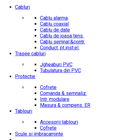
Cabluri
Cablu alarma
Cablu coaxial
Cablu de date
Cablu de joasa tens.
Cablu semnal.&contr.
Conduct. pt.inst.el.
Trasee cabluri
Jgheaburi PVC
Tubulatura din PVC
Protectie
Cofrete
Comanda & semnaliz.
Intr. modulare
Masura & compens. ER
Tablouri
Accesorii tablouri
Cofrete
Scule si imbracaminte