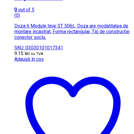
0
out of 5
(0)
Doza 6 Module linie ST 506L; Doza are modalitatea de
montare incastrat, Forma rectangular, Tip de constructie
conector soclu.
SKU: 03030101017341
9.15
lei
cu TVA
Adaugă în coș