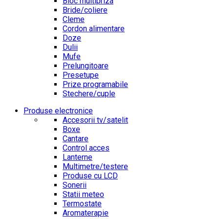
Bloc multipriza
Bride/coliere
Cleme
Cordon alimentare
Doze
Dulii
Mufe
Prelungitoare
Presetupe
Prize programabile
Stechere/cuple
Produse electronice
Accesorii tv/satelit
Boxe
Cantare
Control acces
Lanterne
Multimetre/testere
Produse cu LCD
Sonerii
Statii meteo
Termostate
Aromaterapie