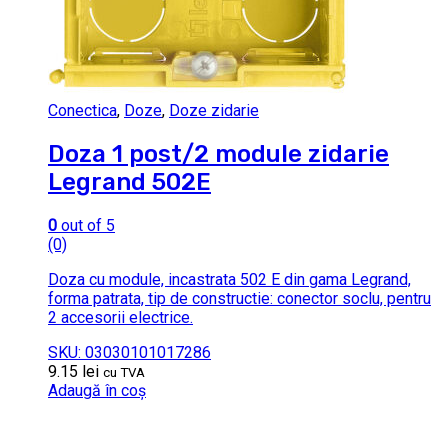
Conectica
,
Doze
,
Doze zidarie
Doza 1 post/2 module zidarie
Legrand 502E
0
out of 5
(0)
Doza cu module, incastrata 502 E din gama Legrand,
forma patrata, tip de constructie: conector soclu, pentru
2 accesorii electrice.
SKU: 03030101017286
9.15
lei
cu TVA
Adaugă în coș