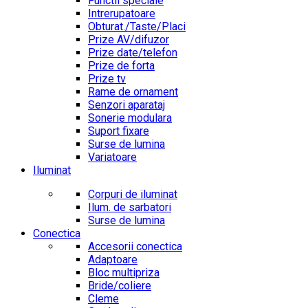
Functii speciale
Intrerupatoare
Obturat./Taste/Placi
Prize AV/difuzor
Prize date/telefon
Prize de forta
Prize tv
Rame de ornament
Senzori aparataj
Sonerie modulara
Suport fixare
Surse de lumina
Variatoare
Iluminat
Corpuri de iluminat
Ilum. de sarbatori
Surse de lumina
Conectica
Accesorii conectica
Adaptoare
Bloc multipriza
Bride/coliere
Cleme