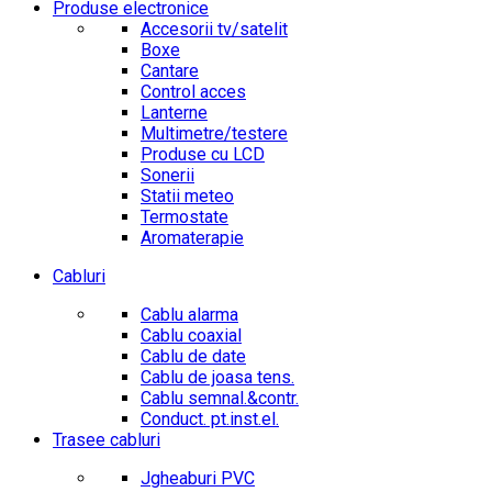
Produse electronice
Accesorii tv/satelit
Boxe
Cantare
Control acces
Lanterne
Multimetre/testere
Produse cu LCD
Sonerii
Statii meteo
Termostate
Aromaterapie
Cabluri
Cablu alarma
Cablu coaxial
Cablu de date
Cablu de joasa tens.
Cablu semnal.&contr.
Conduct. pt.inst.el.
Trasee cabluri
Jgheaburi PVC