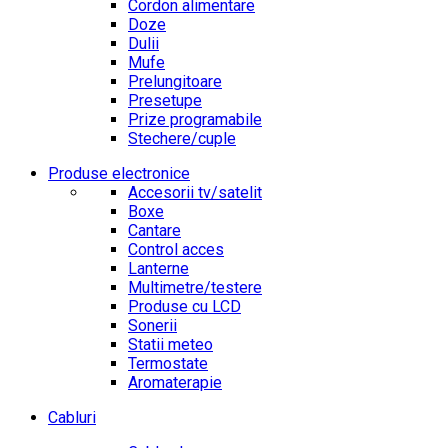
Cordon alimentare
Doze
Dulii
Mufe
Prelungitoare
Presetupe
Prize programabile
Stechere/cuple
Produse electronice
Accesorii tv/satelit
Boxe
Cantare
Control acces
Lanterne
Multimetre/testere
Produse cu LCD
Sonerii
Statii meteo
Termostate
Aromaterapie
Cabluri