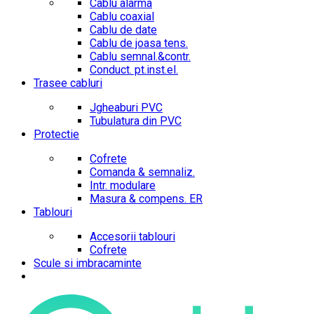
Cablu alarma
Cablu coaxial
Cablu de date
Cablu de joasa tens.
Cablu semnal.&contr.
Conduct. pt.inst.el.
Trasee cabluri
Jgheaburi PVC
Tubulatura din PVC
Protectie
Cofrete
Comanda & semnaliz.
Intr. modulare
Masura & compens. ER
Tablouri
Accesorii tablouri
Cofrete
Scule si imbracaminte