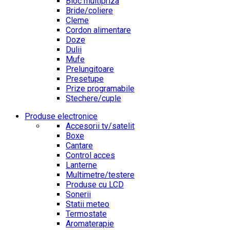
Bloc multipriza
Bride/coliere
Cleme
Cordon alimentare
Doze
Dulii
Mufe
Prelungitoare
Presetupe
Prize programabile
Stechere/cuple
Produse electronice
Accesorii tv/satelit
Boxe
Cantare
Control acces
Lanterne
Multimetre/testere
Produse cu LCD
Sonerii
Statii meteo
Termostate
Aromaterapie