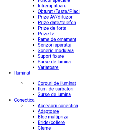
Functii speciale
Intrerupatoare
Obturat./Taste/Placi
Prize AV/difuzor
Prize date/telefon
Prize de forta
Prize tv
Rame de ornament
Senzori aparataj
Sonerie modulara
Suport fixare
Surse de lumina
Variatoare
Iluminat
Corpuri de iluminat
Ilum. de sarbatori
Surse de lumina
Conectica
Accesorii conectica
Adaptoare
Bloc multipriza
Bride/coliere
Cleme