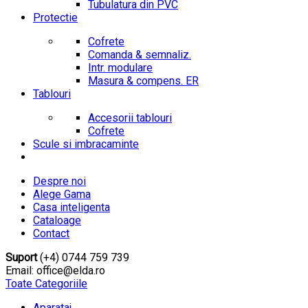
Tubulatura din PVC
Protectie
Cofrete
Comanda & semnaliz.
Intr. modulare
Masura & compens. ER
Tablouri
Accesorii tablouri
Cofrete
Scule si imbracaminte
Despre noi
Alege Gama
Casa inteligenta
Cataloage
Contact
Suport
(+4) 0744 759 739
Email: office@elda.ro
Toate Categoriile
Aparataj