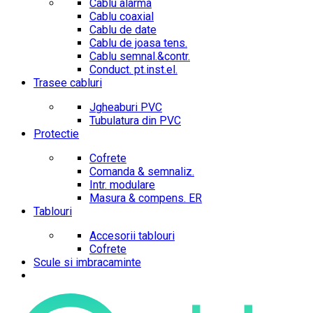
Cablu alarma
Cablu coaxial
Cablu de date
Cablu de joasa tens.
Cablu semnal.&contr.
Conduct. pt.inst.el.
Trasee cabluri
Jgheaburi PVC
Tubulatura din PVC
Protectie
Cofrete
Comanda & semnaliz.
Intr. modulare
Masura & compens. ER
Tablouri
Accesorii tablouri
Cofrete
Scule si imbracaminte