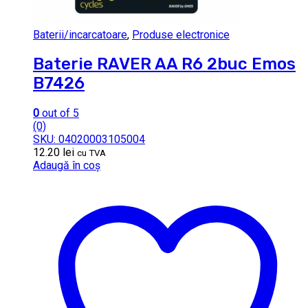
Baterii/incarcatoare
,
Produse electronice
Baterie RAVER AA R6 2buc Emos
B7426
0
out of 5
(0)
SKU: 04020003105004
12.20
lei
cu TVA
Adaugă în coș