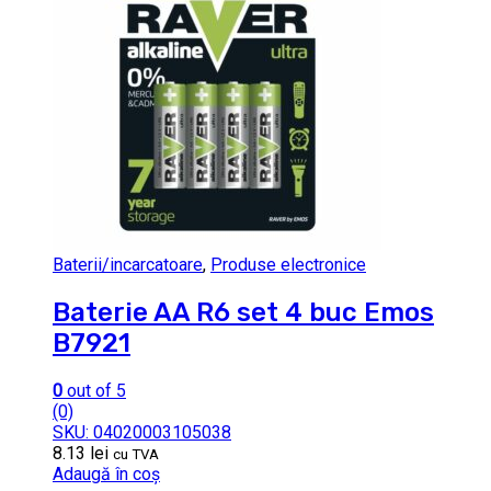
Baterii/incarcatoare
,
Produse electronice
Baterie AA R6 set 4 buc Emos
B7921
0
out of 5
(0)
SKU: 04020003105038
8.13
lei
cu TVA
Adaugă în coș