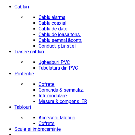
Cabluri
Cablu alarma
Cablu coaxial
Cablu de date
Cablu de joasa tens.
Cablu semnal.&contr.
Conduct. pt.inst.el.
Trasee cabluri
Jgheaburi PVC
Tubulatura din PVC
Protectie
Cofrete
Comanda & semnaliz.
Intr. modulare
Masura & compens. ER
Tablouri
Accesorii tablouri
Cofrete
Scule si imbracaminte