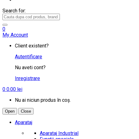
Search for:
0
My Account
Client existent?
Autentificare
Nu aveti cont?
Inregistrare
0
0.00
lei
Nu ai niciun produs în coș.
Open
Close
Aparataj
Aparataj Industrial