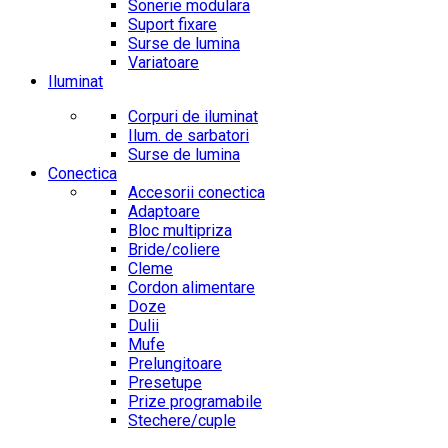
Sonerie modulara
Suport fixare
Surse de lumina
Variatoare
Iluminat
Corpuri de iluminat
Ilum. de sarbatori
Surse de lumina
Conectica
Accesorii conectica
Adaptoare
Bloc multipriza
Bride/coliere
Cleme
Cordon alimentare
Doze
Dulii
Mufe
Prelungitoare
Presetupe
Prize programabile
Stechere/cuple