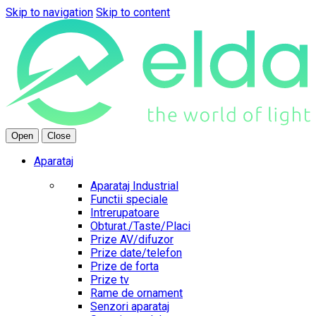
Skip to navigation
Skip to content
Open
Close
Aparataj
Aparataj Industrial
Functii speciale
Intrerupatoare
Obturat./Taste/Placi
Prize AV/difuzor
Prize date/telefon
Prize de forta
Prize tv
Rame de ornament
Senzori aparataj