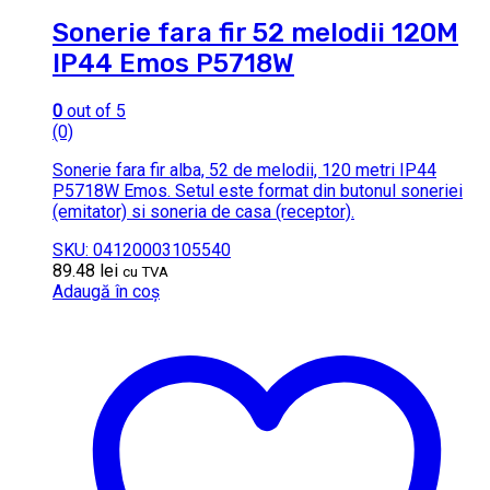
Sonerie fara fir 52 melodii 120M
IP44 Emos P5718W
0
out of 5
(0)
Sonerie fara fir alba, 52 de melodii, 120 metri IP44
P5718W Emos. Setul este format din butonul soneriei
(emitator) si soneria de casa (receptor).
SKU: 04120003105540
89.48
lei
cu TVA
Adaugă în coș