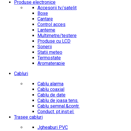
Produse electronice
Accesorii tv/satelit
Boxe
Cantare
Control acces
Lanterne
Multimetre/testere
Produse cu LCD
Sonerii
Statii meteo
Termostate
Aromaterapie
Cabluri
Cablu alarma
Cablu coaxial
Cablu de date
Cablu de joasa tens.
Cablu semnal.&contr.
Conduct. pt.inst.el.
Trasee cabluri
Jgheaburi PVC