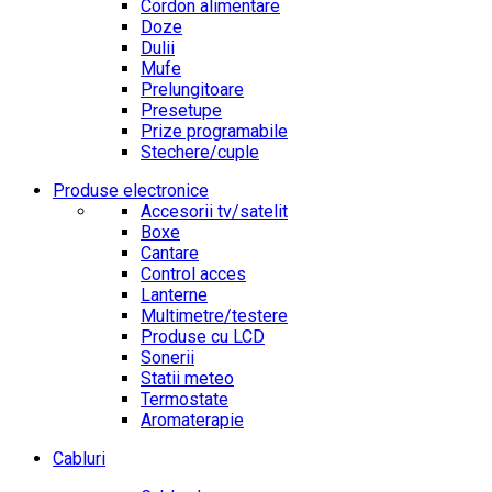
Cordon alimentare
Doze
Dulii
Mufe
Prelungitoare
Presetupe
Prize programabile
Stechere/cuple
Produse electronice
Accesorii tv/satelit
Boxe
Cantare
Control acces
Lanterne
Multimetre/testere
Produse cu LCD
Sonerii
Statii meteo
Termostate
Aromaterapie
Cabluri