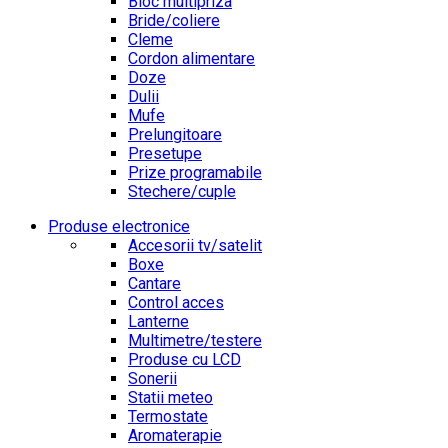
Bloc multipriza
Bride/coliere
Cleme
Cordon alimentare
Doze
Dulii
Mufe
Prelungitoare
Presetupe
Prize programabile
Stechere/cuple
Produse electronice
Accesorii tv/satelit
Boxe
Cantare
Control acces
Lanterne
Multimetre/testere
Produse cu LCD
Sonerii
Statii meteo
Termostate
Aromaterapie