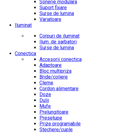
Sonerie modulara
Suport fixare
Surse de lumina
Variatoare
Iluminat
Corpuri de iluminat
Ilum. de sarbatori
Surse de lumina
Conectica
Accesorii conectica
Adaptoare
Bloc multipriza
Bride/coliere
Cleme
Cordon alimentare
Doze
Dulii
Mufe
Prelungitoare
Presetupe
Prize programabile
Stechere/cuple