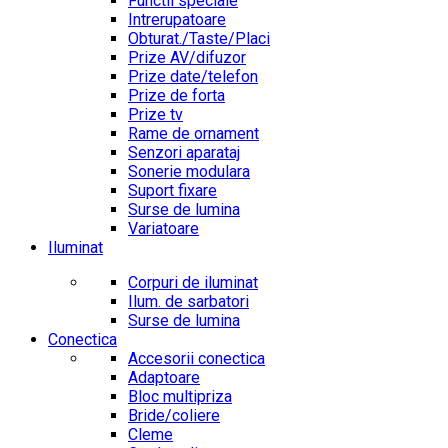
Functii speciale
Intrerupatoare
Obturat./Taste/Placi
Prize AV/difuzor
Prize date/telefon
Prize de forta
Prize tv
Rame de ornament
Senzori aparataj
Sonerie modulara
Suport fixare
Surse de lumina
Variatoare
Iluminat
Corpuri de iluminat
Ilum. de sarbatori
Surse de lumina
Conectica
Accesorii conectica
Adaptoare
Bloc multipriza
Bride/coliere
Cleme