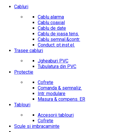
Cabluri
Cablu alarma
Cablu coaxial
Cablu de date
Cablu de joasa tens.
Cablu semnal.&contr.
Conduct. pt.inst.el.
Trasee cabluri
Jgheaburi PVC
Tubulatura din PVC
Protectie
Cofrete
Comanda & semnaliz.
Intr. modulare
Masura & compens. ER
Tablouri
Accesorii tablouri
Cofrete
Scule si imbracaminte