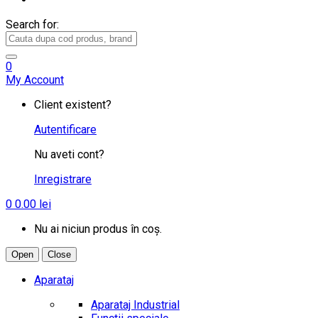
Search for:
0
My Account
Client existent?
Autentificare
Nu aveti cont?
Inregistrare
0
0.00
lei
Nu ai niciun produs în coș.
Open
Close
Aparataj
Aparataj Industrial