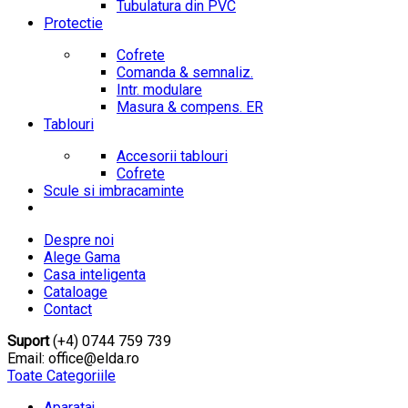
Tubulatura din PVC
Protectie
Cofrete
Comanda & semnaliz.
Intr. modulare
Masura & compens. ER
Tablouri
Accesorii tablouri
Cofrete
Scule si imbracaminte
Despre noi
Alege Gama
Casa inteligenta
Cataloage
Contact
Suport
(+4) 0744 759 739
Email: office@elda.ro
Toate Categoriile
Aparataj