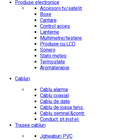
Produse electronice
Accesorii tv/satelit
Boxe
Cantare
Control acces
Lanterne
Multimetre/testere
Produse cu LCD
Sonerii
Statii meteo
Termostate
Aromaterapie
Cabluri
Cablu alarma
Cablu coaxial
Cablu de date
Cablu de joasa tens.
Cablu semnal.&contr.
Conduct. pt.inst.el.
Trasee cabluri
Jgheaburi PVC