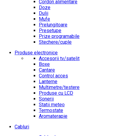
Cordon alimentare
Doze
Dulii
Mufe
Prelungitoare
Presetupe
Prize programabile
Stechere/cuple
Produse electronice
Accesorii tv/satelit
Boxe
Cantare
Control acces
Lanterne
Multimetre/testere
Produse cu LCD
Sonerii
Statii meteo
Termostate
Aromaterapie
Cabluri