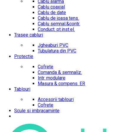
Cablu alarma
Cablu coaxial
Cablu de date
Cablu de joasa tens.
Cablu semnal.&contr.
Conduct. pt.inst.el.
Trasee cabluri
Jgheaburi PVC
Tubulatura din PVC
Protectie
Cofrete
Comanda & semnaliz.
Intr. modulare
Masura & compens. ER
Tablouri
Accesorii tablouri
Cofrete
Scule si imbracaminte