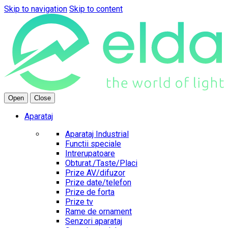
Skip to navigation
Skip to content
Open
Close
Aparataj
Aparataj Industrial
Functii speciale
Intrerupatoare
Obturat./Taste/Placi
Prize AV/difuzor
Prize date/telefon
Prize de forta
Prize tv
Rame de ornament
Senzori aparataj