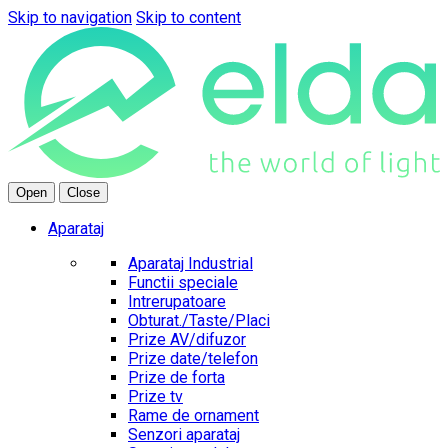
Skip to navigation
Skip to content
Open
Close
Aparataj
Aparataj Industrial
Functii speciale
Intrerupatoare
Obturat./Taste/Placi
Prize AV/difuzor
Prize date/telefon
Prize de forta
Prize tv
Rame de ornament
Senzori aparataj