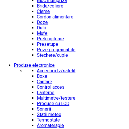
Bloc multipriza
Bride/coliere
Cleme
Cordon alimentare
Doze
Dulii
Mufe
Prelungitoare
Presetupe
Prize programabile
Stechere/cuple
Produse electronice
Accesorii tv/satelit
Boxe
Cantare
Control acces
Lanterne
Multimetre/testere
Produse cu LCD
Sonerii
Statii meteo
Termostate
Aromaterapie