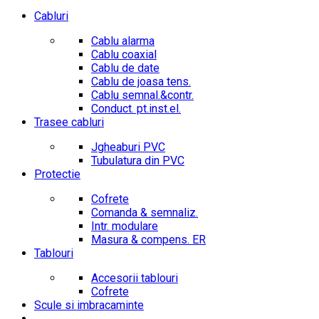
Cabluri
Cablu alarma
Cablu coaxial
Cablu de date
Cablu de joasa tens.
Cablu semnal.&contr.
Conduct. pt.inst.el.
Trasee cabluri
Jgheaburi PVC
Tubulatura din PVC
Protectie
Cofrete
Comanda & semnaliz.
Intr. modulare
Masura & compens. ER
Tablouri
Accesorii tablouri
Cofrete
Scule si imbracaminte