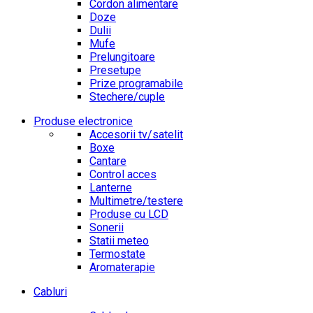
Cordon alimentare
Doze
Dulii
Mufe
Prelungitoare
Presetupe
Prize programabile
Stechere/cuple
Produse electronice
Accesorii tv/satelit
Boxe
Cantare
Control acces
Lanterne
Multimetre/testere
Produse cu LCD
Sonerii
Statii meteo
Termostate
Aromaterapie
Cabluri