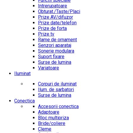
Functii speciale
Intrerupatoare
Obturat./Taste/Placi
Prize AV/difuzor
Prize date/telefon
Prize de forta
Prize tv
Rame de ornament
Senzori aparataj
Sonerie modulara
Suport fixare
Surse de lumina
Variatoare
Iluminat
Corpuri de iluminat
Ilum. de sarbatori
Surse de lumina
Conectica
Accesorii conectica
Adaptoare
Bloc multipriza
Bride/coliere
Cleme