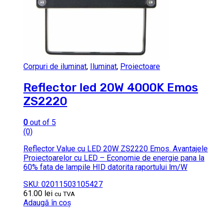
Corpuri de iluminat
,
Iluminat
,
Proiectoare
Reflector led 20W 4000K Emos
ZS2220
0
out of 5
(0)
Reflector Value cu LED 20W ZS2220 Emos. Avantajele
Proiectoarelor cu LED – Economie de energie pana la
60% fata de lampile HID datorita raportului lm/W
SKU: 02011503105427
61.00
lei
cu TVA
Adaugă în coș