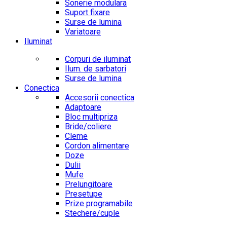
Sonerie modulara
Suport fixare
Surse de lumina
Variatoare
Iluminat
Corpuri de iluminat
Ilum. de sarbatori
Surse de lumina
Conectica
Accesorii conectica
Adaptoare
Bloc multipriza
Bride/coliere
Cleme
Cordon alimentare
Doze
Dulii
Mufe
Prelungitoare
Presetupe
Prize programabile
Stechere/cuple