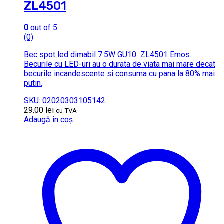
ZL4501
0
out of 5
(0)
Bec spot led dimabil 7.5W GU10 ZL4501 Emos.
Becurile cu LED-uri au o durata de viata mai mare decat
becurile incandescente si consuma cu pana la 80% mai
putin.
SKU: 02020303105142
29.00
lei
cu TVA
Adaugă în coș