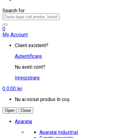
Search for:
0
My Account
Client existent?
Autentificare
Nu aveti cont?
Inregistrare
0
0.00
lei
Nu ai niciun produs în coș.
Open
Close
Aparataj
Aparataj Industrial