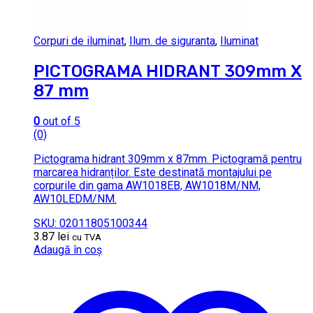
Corpuri de iluminat
,
Ilum. de siguranta
,
Iluminat
PICTOGRAMA HIDRANT 309mm X
87 mm
0
out of 5
(0)
Pictograma hidrant 309mm x 87mm. Pictogramă pentru
marcarea hidranților. Este destinată montajului pe
corpurile din gama AW1018EB, AW1018M/NM,
AW10LEDM/NM.
SKU: 02011805100344
3.87
lei
cu TVA
Adaugă în coș