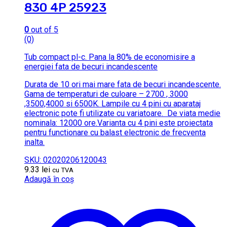
830 4P 25923
0
out of 5
(0)
Tub compact pl-c.
Pana la 80% de economisire a
energiei fata de becuri incandescente
Durata de 10 ori mai mare fata de becuri incandescente.
Gama de temperaturi de culoare – 2700 , 3000
,3500,4000 si 6500K.
Lampile cu 4 pini cu aparataj
electronic pote fi utilizate cu variatoare.
De viata medie
nominala: 12000 ore.Varianta cu 4 pini este proiectata
pentru functionare cu balast electronic de frecventa
inalta.
SKU: 02020206120043
9.33
lei
cu TVA
Adaugă în coș