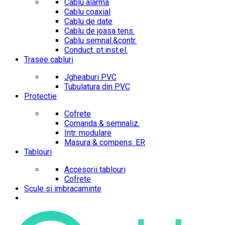
Cablu alarma
Cablu coaxial
Cablu de date
Cablu de joasa tens.
Cablu semnal.&contr.
Conduct. pt.inst.el.
Trasee cabluri
Jgheaburi PVC
Tubulatura din PVC
Protectie
Cofrete
Comanda & semnaliz.
Intr. modulare
Masura & compens. ER
Tablouri
Accesorii tablouri
Cofrete
Scule si imbracaminte