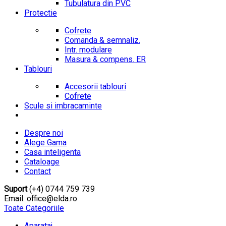
Tubulatura din PVC
Protectie
Cofrete
Comanda & semnaliz.
Intr. modulare
Masura & compens. ER
Tablouri
Accesorii tablouri
Cofrete
Scule si imbracaminte
Despre noi
Alege Gama
Casa inteligenta
Cataloage
Contact
Suport
(+4) 0744 759 739
Email: office@elda.ro
Toate Categoriile
Aparataj