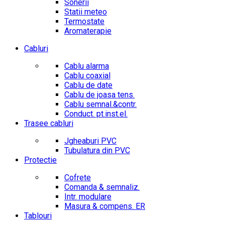
Sonerii
Statii meteo
Termostate
Aromaterapie
Cabluri
Cablu alarma
Cablu coaxial
Cablu de date
Cablu de joasa tens.
Cablu semnal.&contr.
Conduct. pt.inst.el.
Trasee cabluri
Jgheaburi PVC
Tubulatura din PVC
Protectie
Cofrete
Comanda & semnaliz.
Intr. modulare
Masura & compens. ER
Tablouri