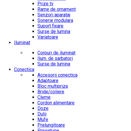
Prize tv
Rame de ornament
Senzori aparataj
Sonerie modulara
Suport fixare
Surse de lumina
Variatoare
Iluminat
Corpuri de iluminat
Ilum. de sarbatori
Surse de lumina
Conectica
Accesorii conectica
Adaptoare
Bloc multipriza
Bride/coliere
Cleme
Cordon alimentare
Doze
Dulii
Mufe
Prelungitoare
Presetupe