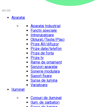
Aparataj
Aparataj Industrial
Functii speciale
Intrerupatoare
Obturat./Taste/Placi
Prize AV/difuzor
Prize date/telefon
Prize de forta
Prize tv
Rame de ornament
Senzori aparataj
Sonerie modulara
Suport fixare
Surse de lumina
Variatoare
Iluminat
Corpuri de iluminat
Ilum. de sarbatori
Surse de lumina