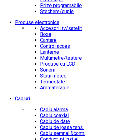
Prize programabile
Stechere/cuple
Produse electronice
Accesorii tv/satelit
Boxe
Cantare
Control acces
Lanterne
Multimetre/testere
Produse cu LCD
Sonerii
Statii meteo
Termostate
Aromaterapie
Cabluri
Cablu alarma
Cablu coaxial
Cablu de date
Cablu de joasa tens.
Cablu semnal.&contr.
Conduct. pt.inst.el.