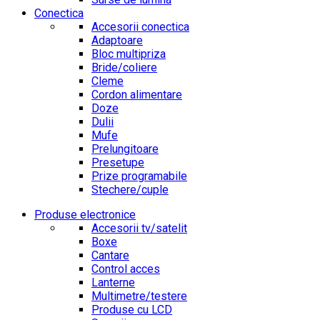
Conectica
Accesorii conectica
Adaptoare
Bloc multipriza
Bride/coliere
Cleme
Cordon alimentare
Doze
Dulii
Mufe
Prelungitoare
Presetupe
Prize programabile
Stechere/cuple
Produse electronice
Accesorii tv/satelit
Boxe
Cantare
Control acces
Lanterne
Multimetre/testere
Produse cu LCD