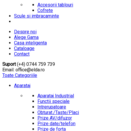
Accesorii tablouri
Cofrete
Scule si imbracaminte
Despre noi
Alege Gama
Casa inteligenta
Cataloage
Contact
Suport
(+4) 0744 759 739
Email: office@elda.ro
Toate Categoriile
Aparataj
Aparataj Industrial
Functii speciale
Intrerupatoare
Obturat./Taste/Placi
Prize AV/difuzor
Prize date/telefon
Prize de forta