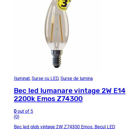
Iluminat
,
Surse cu LED
,
Surse de lumina
Bec led lumanare vintage 2W E14
2200k Emos Z74300
0
out of 5
(0)
Bec led glob vintage 2W Z74300 Emos. Becul LED