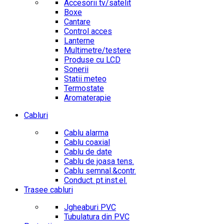
Accesorii tv/satelit
Boxe
Cantare
Control acces
Lanterne
Multimetre/testere
Produse cu LCD
Sonerii
Statii meteo
Termostate
Aromaterapie
Cabluri
Cablu alarma
Cablu coaxial
Cablu de date
Cablu de joasa tens.
Cablu semnal.&contr.
Conduct. pt.inst.el.
Trasee cabluri
Jgheaburi PVC
Tubulatura din PVC