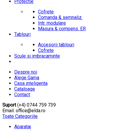
Protectie
Cofrete
Comanda & semnaliz.
Intr. modulare
Masura & compens. ER
Tablouri
Accesorii tablouri
Cofrete
Scule si imbracaminte
Despre noi
Alege Gama
Casa inteligenta
Cataloage
Contact
Suport
(+4) 0744 759 739
Email: office@elda.ro
Toate Categoriile
Aparataj