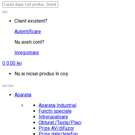
Search
for:
Client existent?
Autentificare
Nu aveti cont?
Inregistrare
0
0.00
lei
Nu ai niciun produs în coș.
Aparataj
Aparataj Industrial
Functii speciale
Intrerupatoare
Obturat./Taste/Placi
Prize AV/difuzor
Prize date/telefon