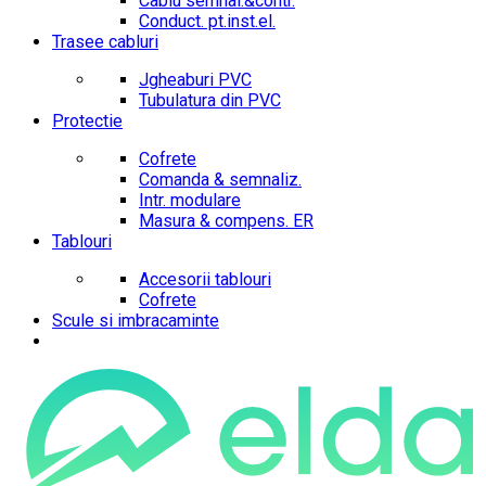
Cablu semnal.&contr.
Conduct. pt.inst.el.
Trasee cabluri
Jgheaburi PVC
Tubulatura din PVC
Protectie
Cofrete
Comanda & semnaliz.
Intr. modulare
Masura & compens. ER
Tablouri
Accesorii tablouri
Cofrete
Scule si imbracaminte