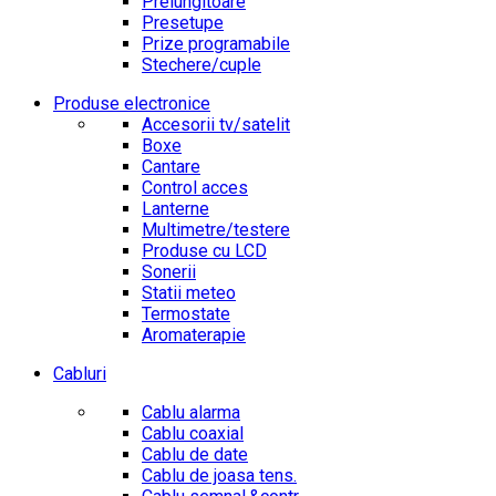
Prelungitoare
Presetupe
Prize programabile
Stechere/cuple
Produse electronice
Accesorii tv/satelit
Boxe
Cantare
Control acces
Lanterne
Multimetre/testere
Produse cu LCD
Sonerii
Statii meteo
Termostate
Aromaterapie
Cabluri
Cablu alarma
Cablu coaxial
Cablu de date
Cablu de joasa tens.