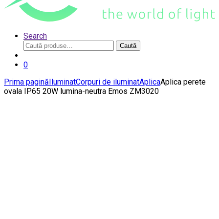
Search
Caută
Caută
după:
0
Prima pagină
Iluminat
Corpuri de iluminat
Aplica
Aplica perete
ovala IP65 20W lumina-neutra Emos ZM3020