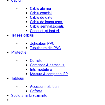
Cabluri
Cablu alarma
Cablu coaxial
Cablu de date
Cablu de joasa tens.
Cablu semnal.&contr.
Conduct. pt.inst.el.
Trasee cabluri
Jgheaburi PVC
Tubulatura din PVC
Protectie
Cofrete
Comanda & semnaliz.
Intr. modulare
Masura & compens. ER
Tablouri
Accesorii tablouri
Cofrete
Scule si imbracaminte