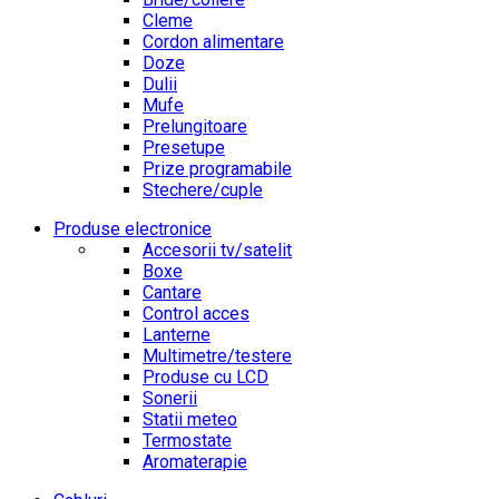
Cleme
Cordon alimentare
Doze
Dulii
Mufe
Prelungitoare
Presetupe
Prize programabile
Stechere/cuple
Produse electronice
Accesorii tv/satelit
Boxe
Cantare
Control acces
Lanterne
Multimetre/testere
Produse cu LCD
Sonerii
Statii meteo
Termostate
Aromaterapie