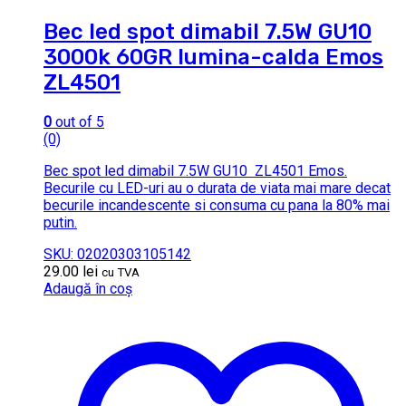
Bec led spot dimabil 7.5W GU10
3000k 60GR lumina-calda Emos
ZL4501
0
out of 5
(0)
Bec spot led dimabil 7.5W GU10 ZL4501 Emos.
Becurile cu LED-uri au o durata de viata mai mare decat
becurile incandescente si consuma cu pana la 80% mai
putin.
SKU: 02020303105142
29.00
lei
cu TVA
Adaugă în coș