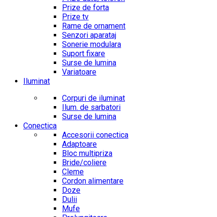
Prize de forta
Prize tv
Rame de ornament
Senzori aparataj
Sonerie modulara
Suport fixare
Surse de lumina
Variatoare
Iluminat
Corpuri de iluminat
Ilum. de sarbatori
Surse de lumina
Conectica
Accesorii conectica
Adaptoare
Bloc multipriza
Bride/coliere
Cleme
Cordon alimentare
Doze
Dulii
Mufe