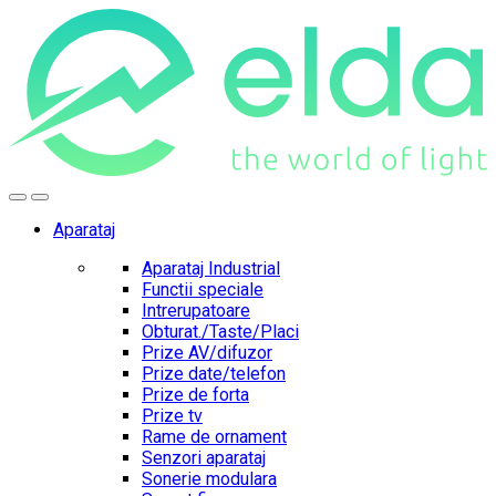
Skip
Skip
to
to
navigation
content
Aparataj
Aparataj Industrial
Functii speciale
Intrerupatoare
Obturat./Taste/Placi
Prize AV/difuzor
Prize date/telefon
Prize de forta
Prize tv
Rame de ornament
Senzori aparataj
Sonerie modulara