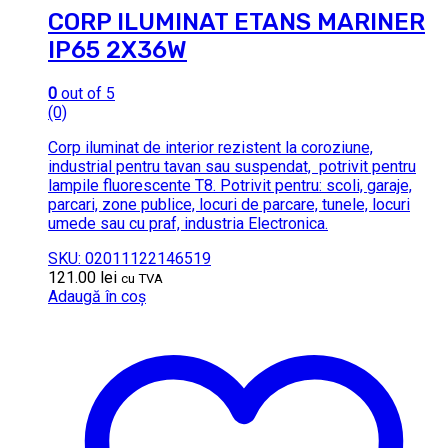
CORP ILUMINAT ETANS MARINER
IP65 2X36W
0
out of 5
(0)
Corp iluminat de interior rezistent la coroziune,
industrial pentru tavan sau suspendat, potrivit pentru
lampile fluorescente T8. Potrivit pentru: scoli, garaje,
parcari, zone publice, locuri de parcare, tunele, locuri
umede sau cu praf, industria Electronica.
SKU: 02011122146519
121.00
lei
cu TVA
Adaugă în coș