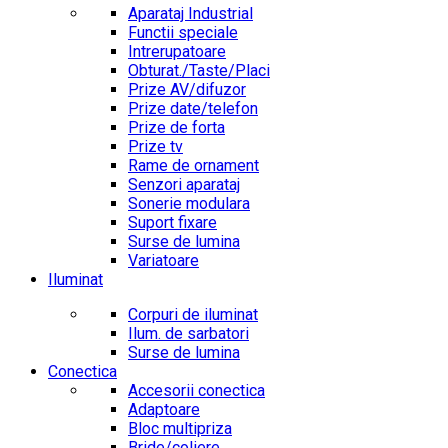
Aparataj Industrial
Functii speciale
Intrerupatoare
Obturat./Taste/Placi
Prize AV/difuzor
Prize date/telefon
Prize de forta
Prize tv
Rame de ornament
Senzori aparataj
Sonerie modulara
Suport fixare
Surse de lumina
Variatoare
Iluminat
Corpuri de iluminat
Ilum. de sarbatori
Surse de lumina
Conectica
Accesorii conectica
Adaptoare
Bloc multipriza
Bride/coliere