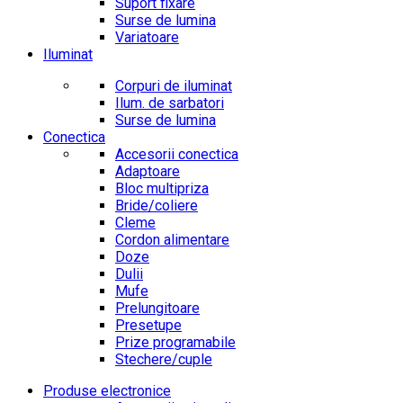
Suport fixare
Surse de lumina
Variatoare
Iluminat
Corpuri de iluminat
Ilum. de sarbatori
Surse de lumina
Conectica
Accesorii conectica
Adaptoare
Bloc multipriza
Bride/coliere
Cleme
Cordon alimentare
Doze
Dulii
Mufe
Prelungitoare
Presetupe
Prize programabile
Stechere/cuple
Produse electronice