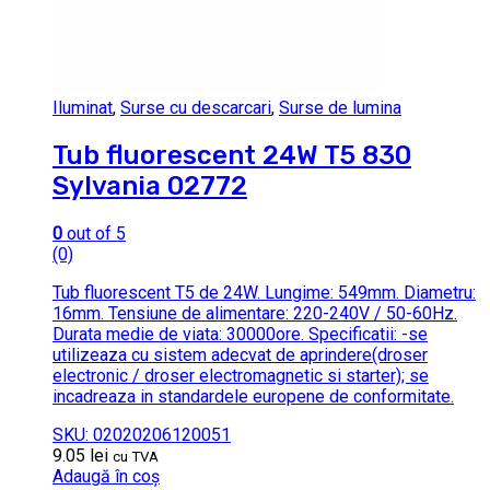
Iluminat
,
Surse cu descarcari
,
Surse de lumina
Tub fluorescent 24W T5 830
Sylvania 02772
0
out of 5
(0)
Tub fluorescent T5 de 24W. Lungime: 549mm. Diametru:
16mm. Tensiune de alimentare: 220-240V / 50-60Hz.
Durata medie de viata: 30000ore. Specificatii: -se
utilizeaza cu sistem adecvat de aprindere(droser
electronic / droser electromagnetic si starter); se
incadreaza in standardele europene de conformitate.
SKU: 02020206120051
9.05
lei
cu TVA
Adaugă în coș