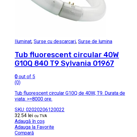
Iluminat
,
Surse cu descarcari
,
Surse de lumina
Tub fluorescent circular 40W
G10Q 840 T9 Sylvania 01967
0
out of 5
(0)
Tub fluorescent circular G10Q de 40W, T9. Durata de
viata: >=8000 ore.
SKU: 02020206120022
32.54
lei
cu TVA
Adaugă în coș
Adauga la Favorite
Compară