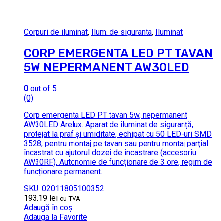
Corpuri de iluminat
,
Ilum. de siguranta
,
Iluminat
CORP EMERGENTA LED PT TAVAN
5W NEPERMANENT AW30LED
0
out of 5
(0)
Corp emergenta LED PT tavan 5w, nepermanent
AW30LED Arelux. Aparat de iluminat de siguranță,
protejat la praf şi umiditate, echipat cu 50 LED-uri SMD
3528, pentru montaj pe tavan sau pentru montaj parţial
încastrat cu ajutorul dozei de încastrare (accesoriu
AW30RF). Autonomie de funcționare de 3 ore, regim de
funcționare permanent.
SKU: 02011805100352
193.19
lei
cu TVA
Adaugă în coș
Adauga la Favorite