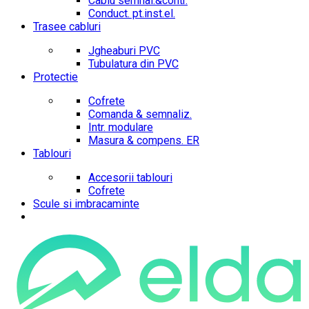
Cablu semnal.&contr.
Conduct. pt.inst.el.
Trasee cabluri
Jgheaburi PVC
Tubulatura din PVC
Protectie
Cofrete
Comanda & semnaliz.
Intr. modulare
Masura & compens. ER
Tablouri
Accesorii tablouri
Cofrete
Scule si imbracaminte