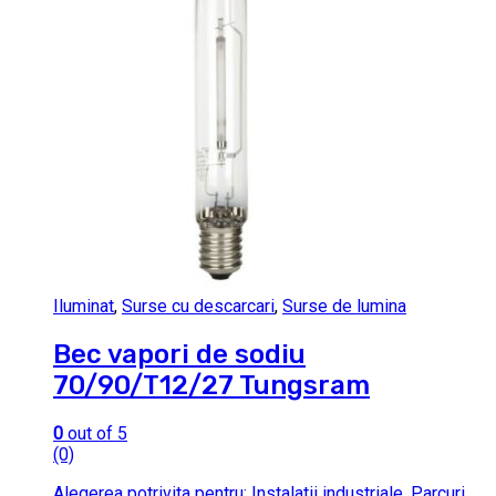
Iluminat
,
Surse cu descarcari
,
Surse de lumina
Bec vapori de sodiu
70/90/T12/27 Tungsram
0
out of 5
(0)
Alegerea potrivita pentru: Instalatii industriale, Parcuri