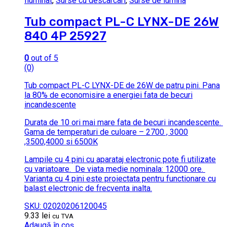
Iluminat
,
Surse cu descarcari
,
Surse de lumina
Tub compact PL-C LYNX-DE 26W
840 4P 25927
0
out of 5
(0)
Tub compact PL-C LYNX-DE de 26W de patru pini.
Pana
la 80% de economisire a energiei fata de becuri
incandescente
Durata de 10 ori mai mare fata de becuri incandescente.
Gama de temperaturi de culoare – 2700 , 3000
,3500,4000 si 6500K
Lampile cu 4 pini cu aparataj electronic pote fi utilizate
cu variatoare.
De viata medie nominala: 12000 ore.
Varianta cu 4 pini este proiectata pentru functionare cu
balast electronic de frecventa inalta.
SKU: 02020206120045
9.33
lei
cu TVA
Adaugă în coș