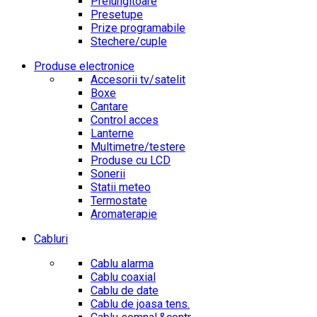
Prelungitoare
Presetupe
Prize programabile
Stechere/cuple
Produse electronice
Accesorii tv/satelit
Boxe
Cantare
Control acces
Lanterne
Multimetre/testere
Produse cu LCD
Sonerii
Statii meteo
Termostate
Aromaterapie
Cabluri
Cablu alarma
Cablu coaxial
Cablu de date
Cablu de joasa tens.