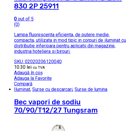
830 2P 25911
0
out of 5
(0)
Lampa fluorescenta eficienta, de putere medie,
compacta, utilizata in mod tipic in corpuri de iluminat cu
distributie inferioara pentru aplicatii din magazine,
industria hoteliera si birouri.
SKU: 02020206120040
10.30
lei
cu TVA
Adaugă în coș
Adauga la Favorite
Compară
Iluminat
,
Surse cu descarcari
,
Surse de lumina
Bec vapori de sodiu
70/90/T12/27 Tungsram