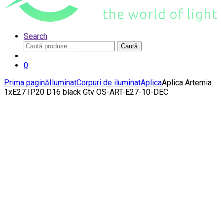
Search
Caută
Caută
după:
0
Prima pagină
Iluminat
Corpuri de iluminat
Aplica
Aplica Artemia
1xE27 IP20 D16 black Gtv OS-ART-E27-10-DEC