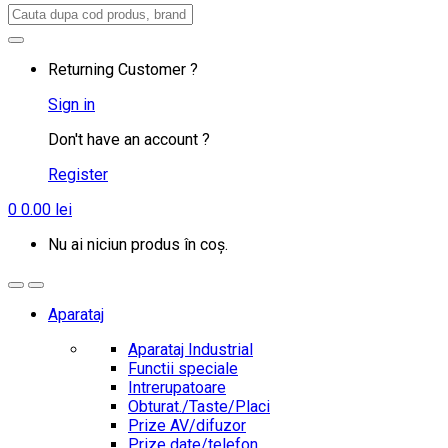
Search
for:
Returning Customer ?
Sign in
Don't have an account ?
Register
0
0.00
lei
Nu ai niciun produs în coș.
Aparataj
Aparataj Industrial
Functii speciale
Intrerupatoare
Obturat./Taste/Placi
Prize AV/difuzor
Prize date/telefon