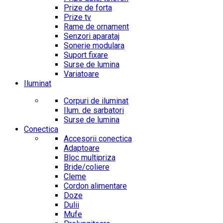
Prize de forta
Prize tv
Rame de ornament
Senzori aparataj
Sonerie modulara
Suport fixare
Surse de lumina
Variatoare
Iluminat
Corpuri de iluminat
Ilum. de sarbatori
Surse de lumina
Conectica
Accesorii conectica
Adaptoare
Bloc multipriza
Bride/coliere
Cleme
Cordon alimentare
Doze
Dulii
Mufe