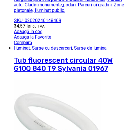
auto, Cladiri.monumente,poduri, Parcuri si gradini, Zone
pietonale, Iluminat public.
SKU: 02020246148469
34.57
lei
cu TVA
Adaugă în coș
Adauga la Favorite
Compară
Iluminat
,
Surse cu descarcari
,
Surse de lumina
Tub fluorescent circular 40W
G10Q 840 T9 Sylvania 01967