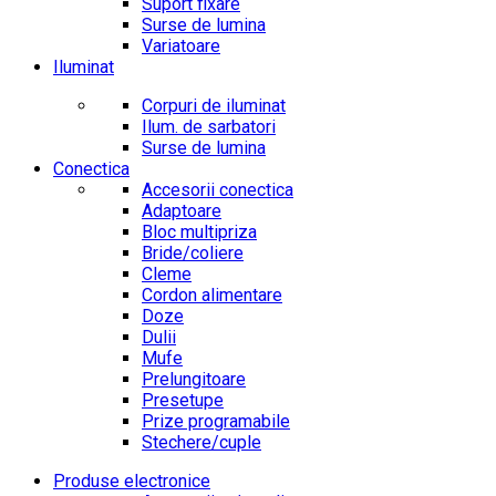
Suport fixare
Surse de lumina
Variatoare
Iluminat
Corpuri de iluminat
Ilum. de sarbatori
Surse de lumina
Conectica
Accesorii conectica
Adaptoare
Bloc multipriza
Bride/coliere
Cleme
Cordon alimentare
Doze
Dulii
Mufe
Prelungitoare
Presetupe
Prize programabile
Stechere/cuple
Produse electronice