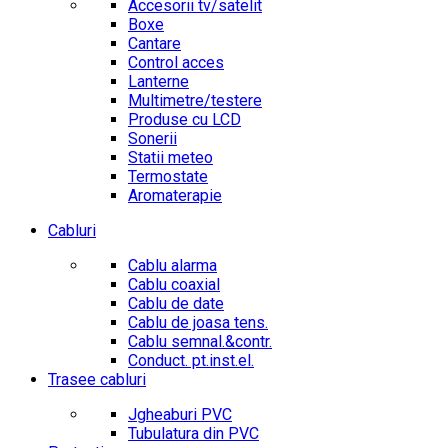
Accesorii tv/satelit
Boxe
Cantare
Control acces
Lanterne
Multimetre/testere
Produse cu LCD
Sonerii
Statii meteo
Termostate
Aromaterapie
Cabluri
Cablu alarma
Cablu coaxial
Cablu de date
Cablu de joasa tens.
Cablu semnal.&contr.
Conduct. pt.inst.el.
Trasee cabluri
Jgheaburi PVC
Tubulatura din PVC