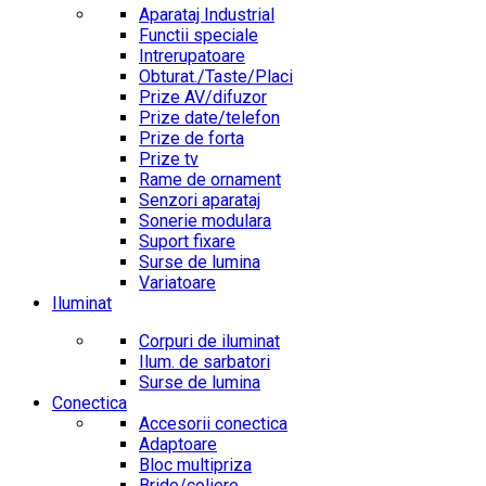
Aparataj Industrial
Functii speciale
Intrerupatoare
Obturat./Taste/Placi
Prize AV/difuzor
Prize date/telefon
Prize de forta
Prize tv
Rame de ornament
Senzori aparataj
Sonerie modulara
Suport fixare
Surse de lumina
Variatoare
Iluminat
Corpuri de iluminat
Ilum. de sarbatori
Surse de lumina
Conectica
Accesorii conectica
Adaptoare
Bloc multipriza
Bride/coliere