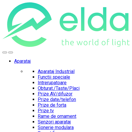
Skip
Skip
to
to
navigation
content
Aparataj
Aparataj Industrial
Functii speciale
Intrerupatoare
Obturat./Taste/Placi
Prize AV/difuzor
Prize date/telefon
Prize de forta
Prize tv
Rame de ornament
Senzori aparataj
Sonerie modulara