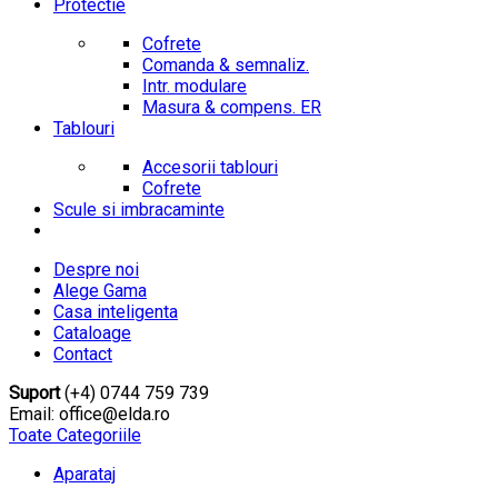
Protectie
Cofrete
Comanda & semnaliz.
Intr. modulare
Masura & compens. ER
Tablouri
Accesorii tablouri
Cofrete
Scule si imbracaminte
Despre noi
Alege Gama
Casa inteligenta
Cataloage
Contact
Suport
(+4) 0744 759 739
Email: office@elda.ro
Toate Categoriile
Aparataj