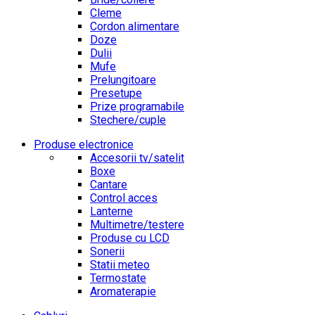
Cleme
Cordon alimentare
Doze
Dulii
Mufe
Prelungitoare
Presetupe
Prize programabile
Stechere/cuple
Produse electronice
Accesorii tv/satelit
Boxe
Cantare
Control acces
Lanterne
Multimetre/testere
Produse cu LCD
Sonerii
Statii meteo
Termostate
Aromaterapie