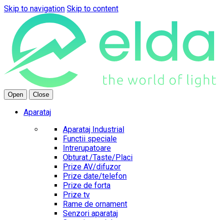
Skip to navigation
Skip to content
Open
Close
Aparataj
Aparataj Industrial
Functii speciale
Intrerupatoare
Obturat./Taste/Placi
Prize AV/difuzor
Prize date/telefon
Prize de forta
Prize tv
Rame de ornament
Senzori aparataj