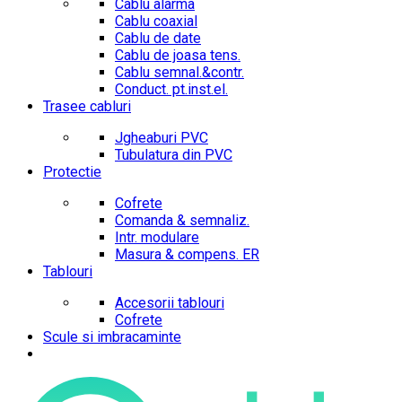
Cablu alarma
Cablu coaxial
Cablu de date
Cablu de joasa tens.
Cablu semnal.&contr.
Conduct. pt.inst.el.
Trasee cabluri
Jgheaburi PVC
Tubulatura din PVC
Protectie
Cofrete
Comanda & semnaliz.
Intr. modulare
Masura & compens. ER
Tablouri
Accesorii tablouri
Cofrete
Scule si imbracaminte