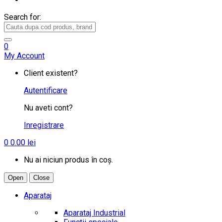
Search for:
0
My Account
Client existent?
Autentificare
Nu aveti cont?
Inregistrare
0
0.00
lei
Nu ai niciun produs în coș.
Open
Close
Aparataj
Aparataj Industrial