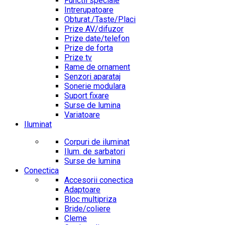
Functii speciale
Intrerupatoare
Obturat./Taste/Placi
Prize AV/difuzor
Prize date/telefon
Prize de forta
Prize tv
Rame de ornament
Senzori aparataj
Sonerie modulara
Suport fixare
Surse de lumina
Variatoare
Iluminat
Corpuri de iluminat
Ilum. de sarbatori
Surse de lumina
Conectica
Accesorii conectica
Adaptoare
Bloc multipriza
Bride/coliere
Cleme