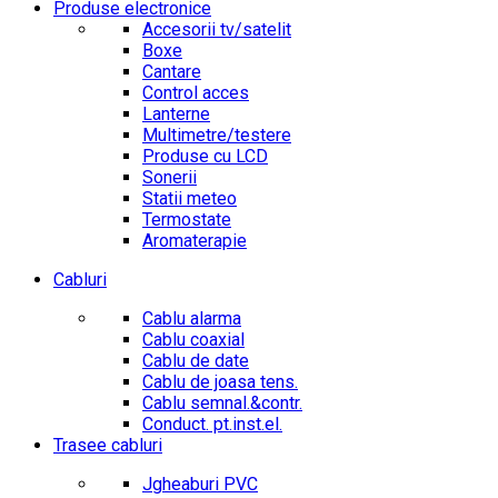
Produse electronice
Accesorii tv/satelit
Boxe
Cantare
Control acces
Lanterne
Multimetre/testere
Produse cu LCD
Sonerii
Statii meteo
Termostate
Aromaterapie
Cabluri
Cablu alarma
Cablu coaxial
Cablu de date
Cablu de joasa tens.
Cablu semnal.&contr.
Conduct. pt.inst.el.
Trasee cabluri
Jgheaburi PVC