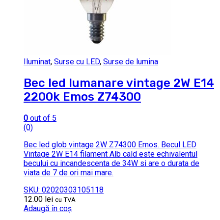
Iluminat
,
Surse cu LED
,
Surse de lumina
Bec led lumanare vintage 2W E14
2200k Emos Z74300
0
out of 5
(0)
Bec led glob vintage 2W Z74300 Emos. Becul LED
Vintage 2W E14 filament Alb cald este echivalentul
becului cu incandescenta de 34W si are o durata de
viata de 7 de ori mai mare.
SKU: 02020303105118
12.00
lei
cu TVA
Adaugă în coș