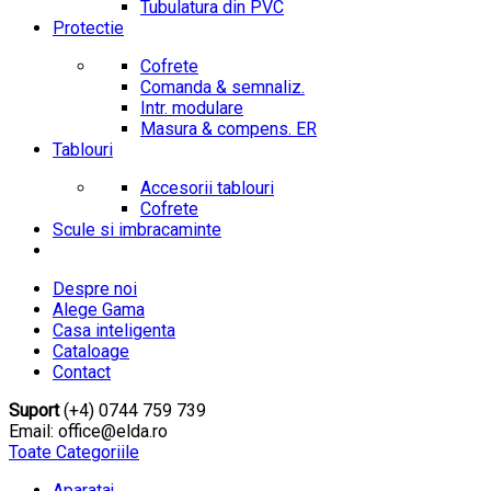
Tubulatura din PVC
Protectie
Cofrete
Comanda & semnaliz.
Intr. modulare
Masura & compens. ER
Tablouri
Accesorii tablouri
Cofrete
Scule si imbracaminte
Despre noi
Alege Gama
Casa inteligenta
Cataloage
Contact
Suport
(+4) 0744 759 739
Email: office@elda.ro
Toate Categoriile
Aparataj