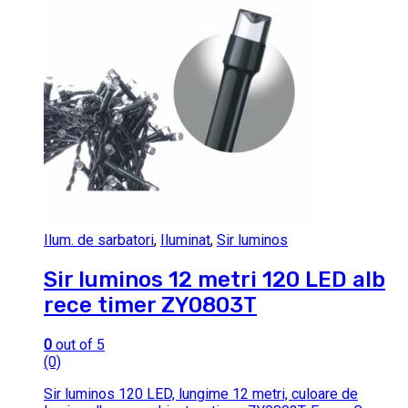
Ilum. de sarbatori
,
Iluminat
,
Sir luminos
Sir luminos 12 metri 120 LED alb
rece timer ZY0803T
0
out of 5
(0)
Sir luminos 120 LED, lungime 12 metri, culoare de