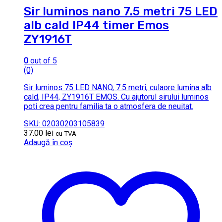
Sir luminos nano 7.5 metri 75 LED
alb cald IP44 timer Emos
ZY1916T
0
out of 5
(0)
Sir luminos 75 LED NANO, 7.5 metri, culaore lumina alb
cald, IP44, ZY1916T EMOS. Cu ajutorul sirului luminos
poti crea pentru familia ta o atmosfera de neuitat.
SKU: 02030203105839
37.00
lei
cu TVA
Adaugă în coș