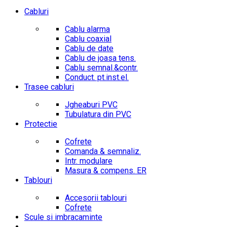
Cabluri
Cablu alarma
Cablu coaxial
Cablu de date
Cablu de joasa tens.
Cablu semnal.&contr.
Conduct. pt.inst.el.
Trasee cabluri
Jgheaburi PVC
Tubulatura din PVC
Protectie
Cofrete
Comanda & semnaliz.
Intr. modulare
Masura & compens. ER
Tablouri
Accesorii tablouri
Cofrete
Scule si imbracaminte