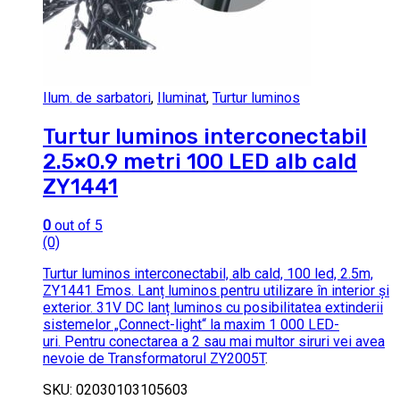
Ilum. de sarbatori
,
Iluminat
,
Turtur luminos
Turtur luminos interconectabil
2.5×0.9 metri 100 LED alb cald
ZY1441
0
out of 5
(0)
Turtur luminos interconectabil, alb cald, 100 led, 2.5m,
ZY1441 Emos. Lanț luminos pentru utilizare în interior și
exterior. 31V DC lanț luminos cu posibilitatea extinderii
sistemelor „Connect-light“ la maxim 1 000 LED-
uri. Pentru conectarea a 2 sau mai multor siruri vei avea
nevoie de
Transformatorul ZY2005T
.
SKU: 02030103105603