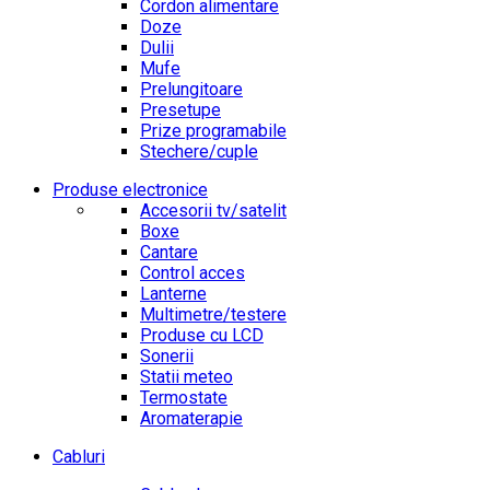
Cordon alimentare
Doze
Dulii
Mufe
Prelungitoare
Presetupe
Prize programabile
Stechere/cuple
Produse electronice
Accesorii tv/satelit
Boxe
Cantare
Control acces
Lanterne
Multimetre/testere
Produse cu LCD
Sonerii
Statii meteo
Termostate
Aromaterapie
Cabluri