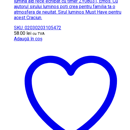
lumina alb rece echipat cu timer ZY0803T, Emos. Cu
ajutorul sirului luminos poti crea pentru familia ta o
atmosfera de neuitat. Sirul luminos Must Have pentru
acest Craciun.
SKU: 02030203105472
58.00
lei
cu TVA
Adaugă în coș