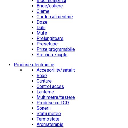
Bloc multipriza
Bride/coliere
Cleme
Cordon alimentare
Doze
Dulii
Mufe
Prelungitoare
Presetupe
Prize programabile
Stechere/cuple
Produse electronice
Accesorii tv/satelit
Boxe
Cantare
Control acces
Lanterne
Multimetre/testere
Produse cu LCD
Sonerii
Statii meteo
Termostate
Aromaterapie