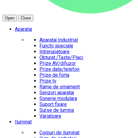
Open
Close
Aparataj
Aparataj Industrial
Functii speciale
Intrerupatoare
Obturat./Taste/Placi
Prize AV/difuzor
Prize date/telefon
Prize de forta
Prize tv
Rame de ornament
Senzori aparataj
Sonerie modulara
Suport fixare
Surse de lumina
Variatoare
Iluminat
Corpuri de iluminat