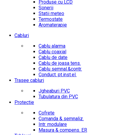
Produse cu LCD
Sonerii
Statii meteo
Termostate
Aromaterapie
Cabluri
Cablu alarma
Cablu coaxial
Cablu de date
Cablu de joasa tens.
Cablu semnal.&contr.
Conduct. pt.inst.el.
Trasee cabluri
Jgheaburi PVC
Tubulatura din PVC
Protectie
Cofrete
Comanda & semnaliz.
Intr. modulare
Masura & compens. ER