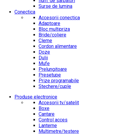
Ilum. de sarbatori
Surse de lumina
Conectica
Accesorii conectica
Adaptoare
Bloc multipriza
Bride/coliere
Cleme
Cordon alimentare
Doze
Dulii
Mufe
Prelungitoare
Presetupe
Prize programabile
Stechere/cuple
Produse electronice
Accesorii tv/satelit
Boxe
Cantare
Control acces
Lanterne
Multimetre/testere