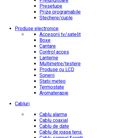
Prelungitoare
Presetupe
Prize programabile
Stechere/cuple
Produse electronice
Accesorii tv/satelit
Boxe
Cantare
Control acces
Lanterne
Multimetre/testere
Produse cu LCD
Sonerii
Statii meteo
Termostate
Aromaterapie
Cabluri
Cablu alarma
Cablu coaxial
Cablu de date
Cablu de joasa tens.
Cablu semnal.&contr.