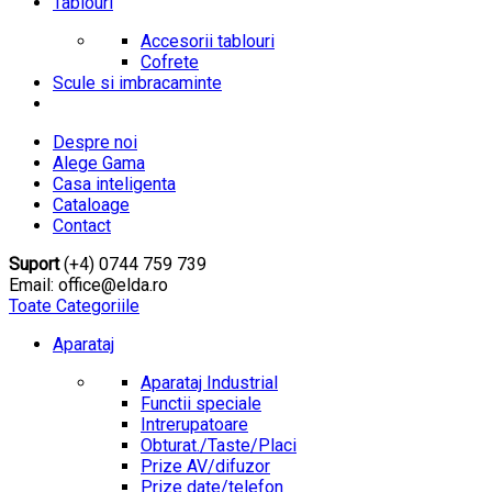
Tablouri
Accesorii tablouri
Cofrete
Scule si imbracaminte
Despre noi
Alege Gama
Casa inteligenta
Cataloage
Contact
Suport
(+4) 0744 759 739
Email: office@elda.ro
Toate Categoriile
Aparataj
Aparataj Industrial
Functii speciale
Intrerupatoare
Obturat./Taste/Placi
Prize AV/difuzor
Prize date/telefon