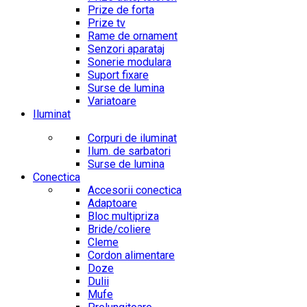
Prize de forta
Prize tv
Rame de ornament
Senzori aparataj
Sonerie modulara
Suport fixare
Surse de lumina
Variatoare
Iluminat
Corpuri de iluminat
Ilum. de sarbatori
Surse de lumina
Conectica
Accesorii conectica
Adaptoare
Bloc multipriza
Bride/coliere
Cleme
Cordon alimentare
Doze
Dulii
Mufe