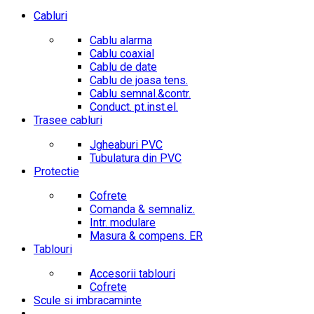
Cabluri
Cablu alarma
Cablu coaxial
Cablu de date
Cablu de joasa tens.
Cablu semnal.&contr.
Conduct. pt.inst.el.
Trasee cabluri
Jgheaburi PVC
Tubulatura din PVC
Protectie
Cofrete
Comanda & semnaliz.
Intr. modulare
Masura & compens. ER
Tablouri
Accesorii tablouri
Cofrete
Scule si imbracaminte