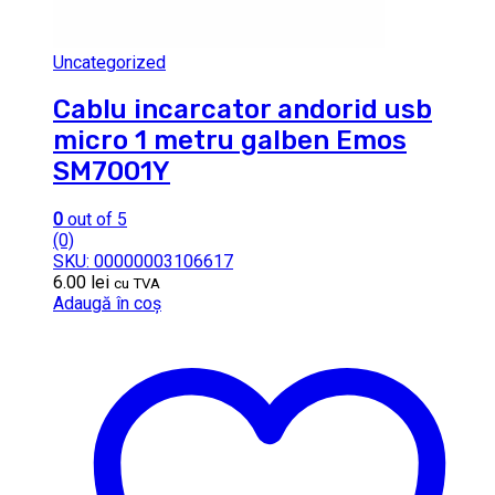
Uncategorized
Cablu incarcator andorid usb
micro 1 metru galben Emos
SM7001Y
0
out of 5
(0)
SKU: 00000003106617
6.00
lei
cu TVA
Adaugă în coș