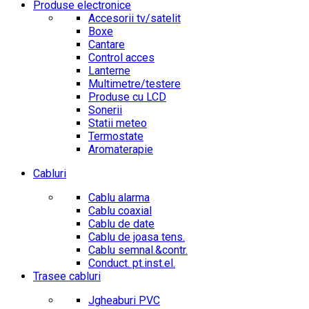
Produse electronice
Accesorii tv/satelit
Boxe
Cantare
Control acces
Lanterne
Multimetre/testere
Produse cu LCD
Sonerii
Statii meteo
Termostate
Aromaterapie
Cabluri
Cablu alarma
Cablu coaxial
Cablu de date
Cablu de joasa tens.
Cablu semnal.&contr.
Conduct. pt.inst.el.
Trasee cabluri
Jgheaburi PVC