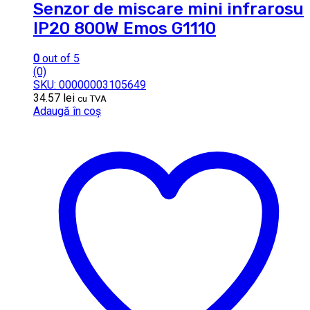
Senzor de miscare mini infrarosu
IP20 800W Emos G1110
0
out of 5
(0)
SKU: 00000003105649
34.57
lei
cu TVA
Adaugă în coș