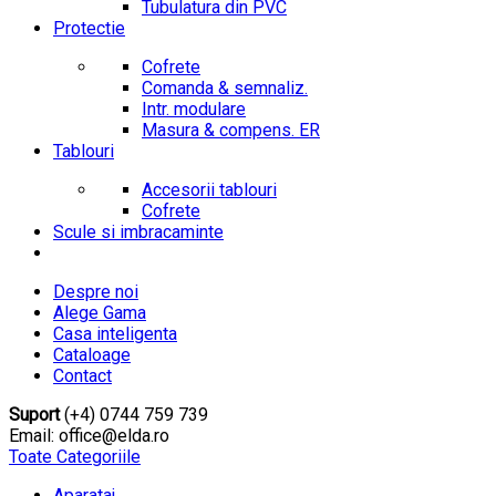
Tubulatura din PVC
Protectie
Cofrete
Comanda & semnaliz.
Intr. modulare
Masura & compens. ER
Tablouri
Accesorii tablouri
Cofrete
Scule si imbracaminte
Despre noi
Alege Gama
Casa inteligenta
Cataloage
Contact
Suport
(+4) 0744 759 739
Email: office@elda.ro
Toate Categoriile
Aparataj