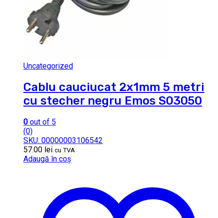
Uncategorized
Cablu cauciucat 2x1mm 5 metri
cu stecher negru Emos S03050
0
out of 5
(0)
SKU: 00000003106542
57.00
lei
cu TVA
Adaugă în coș