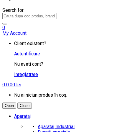
Search for:
0
My Account
Client existent?
Autentificare
Nu aveti cont?
Inregistrare
0
0.00
lei
Nu ai niciun produs în coș.
Open
Close
Aparataj
Aparataj Industrial