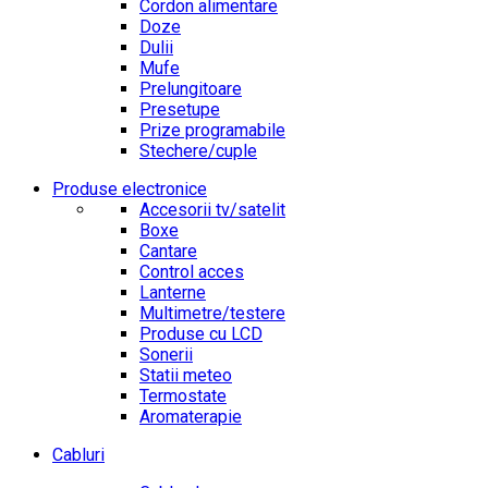
Cordon alimentare
Doze
Dulii
Mufe
Prelungitoare
Presetupe
Prize programabile
Stechere/cuple
Produse electronice
Accesorii tv/satelit
Boxe
Cantare
Control acces
Lanterne
Multimetre/testere
Produse cu LCD
Sonerii
Statii meteo
Termostate
Aromaterapie
Cabluri