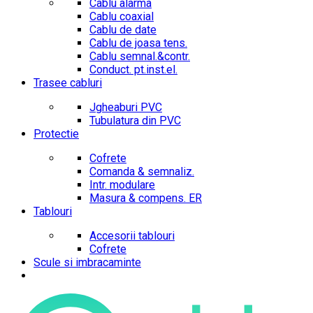
Cablu alarma
Cablu coaxial
Cablu de date
Cablu de joasa tens.
Cablu semnal.&contr.
Conduct. pt.inst.el.
Trasee cabluri
Jgheaburi PVC
Tubulatura din PVC
Protectie
Cofrete
Comanda & semnaliz.
Intr. modulare
Masura & compens. ER
Tablouri
Accesorii tablouri
Cofrete
Scule si imbracaminte