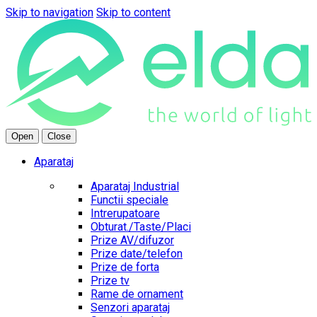
Skip to navigation
Skip to content
Open
Close
Aparataj
Aparataj Industrial
Functii speciale
Intrerupatoare
Obturat./Taste/Placi
Prize AV/difuzor
Prize date/telefon
Prize de forta
Prize tv
Rame de ornament
Senzori aparataj