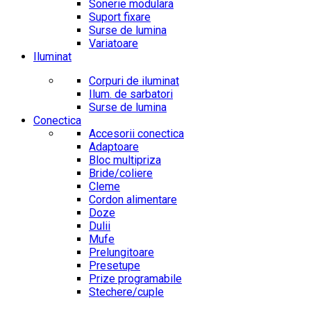
Sonerie modulara
Suport fixare
Surse de lumina
Variatoare
Iluminat
Corpuri de iluminat
Ilum. de sarbatori
Surse de lumina
Conectica
Accesorii conectica
Adaptoare
Bloc multipriza
Bride/coliere
Cleme
Cordon alimentare
Doze
Dulii
Mufe
Prelungitoare
Presetupe
Prize programabile
Stechere/cuple