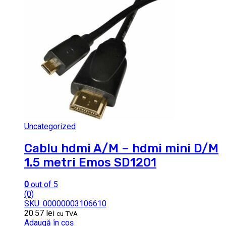
Uncategorized
Cablu hdmi A/M – hdmi mini D/M
1.5 metri Emos SD1201
0
out of 5
(0)
SKU: 00000003106610
20.57
lei
cu TVA
Adaugă în coș