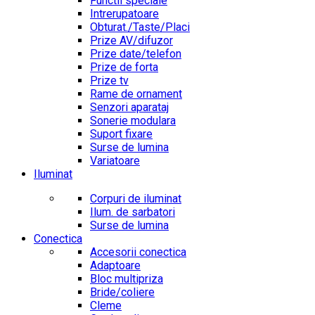
Functii speciale
Intrerupatoare
Obturat./Taste/Placi
Prize AV/difuzor
Prize date/telefon
Prize de forta
Prize tv
Rame de ornament
Senzori aparataj
Sonerie modulara
Suport fixare
Surse de lumina
Variatoare
Iluminat
Corpuri de iluminat
Ilum. de sarbatori
Surse de lumina
Conectica
Accesorii conectica
Adaptoare
Bloc multipriza
Bride/coliere
Cleme