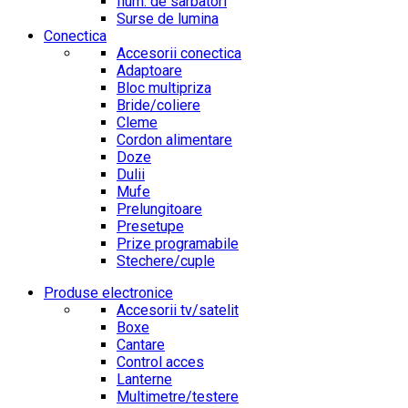
Ilum. de sarbatori
Surse de lumina
Conectica
Accesorii conectica
Adaptoare
Bloc multipriza
Bride/coliere
Cleme
Cordon alimentare
Doze
Dulii
Mufe
Prelungitoare
Presetupe
Prize programabile
Stechere/cuple
Produse electronice
Accesorii tv/satelit
Boxe
Cantare
Control acces
Lanterne
Multimetre/testere