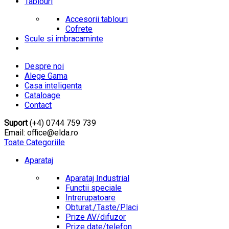
Tablouri
Accesorii tablouri
Cofrete
Scule si imbracaminte
Despre noi
Alege Gama
Casa inteligenta
Cataloage
Contact
Suport
(+4) 0744 759 739
Email: office@elda.ro
Toate Categoriile
Aparataj
Aparataj Industrial
Functii speciale
Intrerupatoare
Obturat./Taste/Placi
Prize AV/difuzor
Prize date/telefon