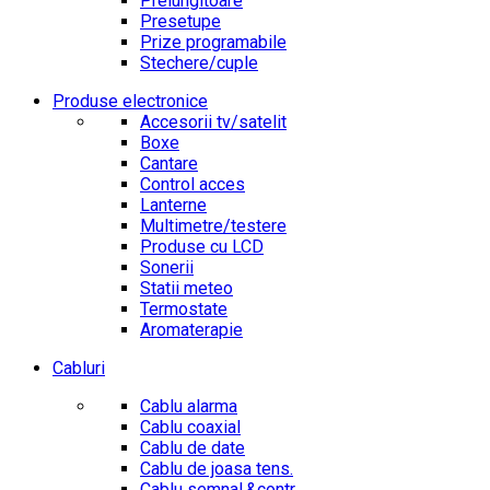
Prelungitoare
Presetupe
Prize programabile
Stechere/cuple
Produse electronice
Accesorii tv/satelit
Boxe
Cantare
Control acces
Lanterne
Multimetre/testere
Produse cu LCD
Sonerii
Statii meteo
Termostate
Aromaterapie
Cabluri
Cablu alarma
Cablu coaxial
Cablu de date
Cablu de joasa tens.
Cablu semnal.&contr.