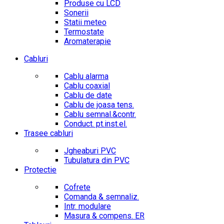
Produse cu LCD
Sonerii
Statii meteo
Termostate
Aromaterapie
Cabluri
Cablu alarma
Cablu coaxial
Cablu de date
Cablu de joasa tens.
Cablu semnal.&contr.
Conduct. pt.inst.el.
Trasee cabluri
Jgheaburi PVC
Tubulatura din PVC
Protectie
Cofrete
Comanda & semnaliz.
Intr. modulare
Masura & compens. ER