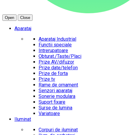
Open
Close
Aparataj
Aparataj Industrial
Functii speciale
Intrerupatoare
Obturat./Taste/Placi
Prize AV/difuzor
Prize date/telefon
Prize de forta
Prize tv
Rame de ornament
Senzori aparataj
Sonerie modulara
Suport fixare
Surse de lumina
Variatoare
Iluminat
Corpuri de iluminat