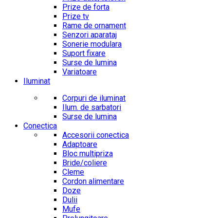
Prize de forta
Prize tv
Rame de ornament
Senzori aparataj
Sonerie modulara
Suport fixare
Surse de lumina
Variatoare
Iluminat
Corpuri de iluminat
Ilum. de sarbatori
Surse de lumina
Conectica
Accesorii conectica
Adaptoare
Bloc multipriza
Bride/coliere
Cleme
Cordon alimentare
Doze
Dulii
Mufe