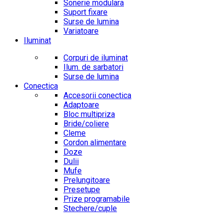
Sonerie modulara
Suport fixare
Surse de lumina
Variatoare
Iluminat
Corpuri de iluminat
Ilum. de sarbatori
Surse de lumina
Conectica
Accesorii conectica
Adaptoare
Bloc multipriza
Bride/coliere
Cleme
Cordon alimentare
Doze
Dulii
Mufe
Prelungitoare
Presetupe
Prize programabile
Stechere/cuple