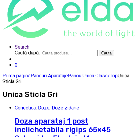
Search
Caută după:
Caută
0
Prima pagină
Panouri Aparataje
Panou Unica Class/Top
Unica
Sticla Gri
Unica Sticla Gri
Conectica
,
Doze
,
Doze zidarie
Doza aparataj 1 post
inclichetabila rigips 65×45