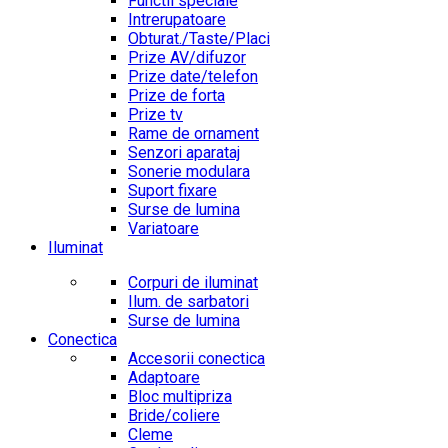
Functii speciale
Intrerupatoare
Obturat./Taste/Placi
Prize AV/difuzor
Prize date/telefon
Prize de forta
Prize tv
Rame de ornament
Senzori aparataj
Sonerie modulara
Suport fixare
Surse de lumina
Variatoare
Iluminat
Corpuri de iluminat
Ilum. de sarbatori
Surse de lumina
Conectica
Accesorii conectica
Adaptoare
Bloc multipriza
Bride/coliere
Cleme