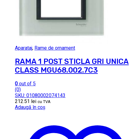
Aparataj
,
Rame de ornament
RAMA 1 POST STICLA GRI UNICA
CLASS MGU68.002.7C3
0
out of 5
(0)
SKU: 01080002074143
212.51
lei
cu TVA
Adaugă în coș