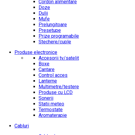
Cordon alimentare
Doze
Dulii
Mufe
Prelungitoare
Presetupe
Prize programabile
Stechere/cuple
Produse electronice
Accesorii tv/satelit
Boxe
Cantare
Control acces
Lanterne
Multimetre/testere
Produse cu LCD
Sonerii
Statii meteo
Termostate
Aromaterapie
Cabluri