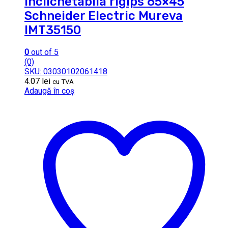
inclichetabila rigips 65×45
Schneider Electric Mureva
IMT35150
0
out of 5
(0)
SKU: 03030102061418
4.07
lei
cu TVA
Adaugă în coș