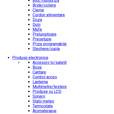
Bloc multipriza
Bride/coliere
Cleme
Cordon alimentare
Doze
Dulii
Mufe
Prelungitoare
Presetupe
Prize programabile
Stechere/cuple
Produse electronice
Accesorii tv/satelit
Boxe
Cantare
Control acces
Lanterne
Multimetre/testere
Produse cu LCD
Sonerii
Statii meteo
Termostate
Aromaterapie