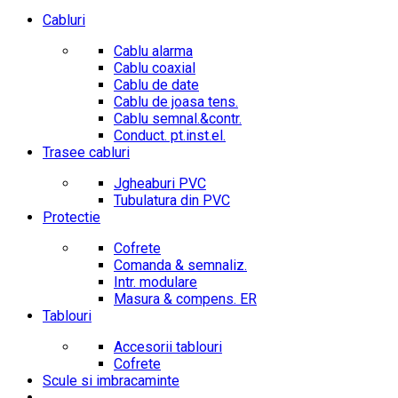
Cabluri
Cablu alarma
Cablu coaxial
Cablu de date
Cablu de joasa tens.
Cablu semnal.&contr.
Conduct. pt.inst.el.
Trasee cabluri
Jgheaburi PVC
Tubulatura din PVC
Protectie
Cofrete
Comanda & semnaliz.
Intr. modulare
Masura & compens. ER
Tablouri
Accesorii tablouri
Cofrete
Scule si imbracaminte