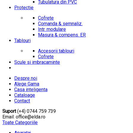
Tubulatura din PVC
Protectie
Cofrete
Comanda & semnaliz.
Intr. modulare
Masura & compens. ER
Tablouri
Accesorii tablouri
Cofrete
Scule si imbracaminte
Despre noi
Alege Gama
Casa inteligenta
Cataloage
Contact
Suport
(+4) 0744 759 739
Email: office@elda.ro
Toate Categoriile
Aparataj