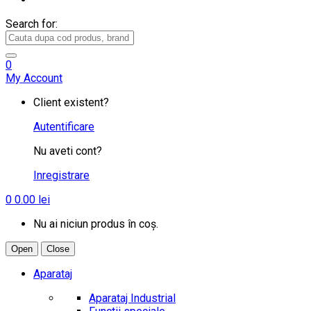
Search for:
0
My Account
Client existent?
Autentificare
Nu aveti cont?
Inregistrare
0
0.00
lei
Nu ai niciun produs în coș.
Open
Close
Aparataj
Aparataj Industrial