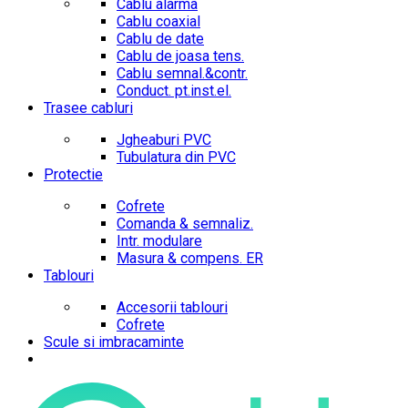
Cablu alarma
Cablu coaxial
Cablu de date
Cablu de joasa tens.
Cablu semnal.&contr.
Conduct. pt.inst.el.
Trasee cabluri
Jgheaburi PVC
Tubulatura din PVC
Protectie
Cofrete
Comanda & semnaliz.
Intr. modulare
Masura & compens. ER
Tablouri
Accesorii tablouri
Cofrete
Scule si imbracaminte