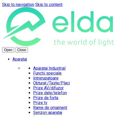
Skip to navigation
Skip to content
Open
Close
Aparataj
Aparataj Industrial
Functii speciale
Intrerupatoare
Obturat./Taste/Placi
Prize AV/difuzor
Prize date/telefon
Prize de forta
Prize tv
Rame de ornament
Senzori aparataj