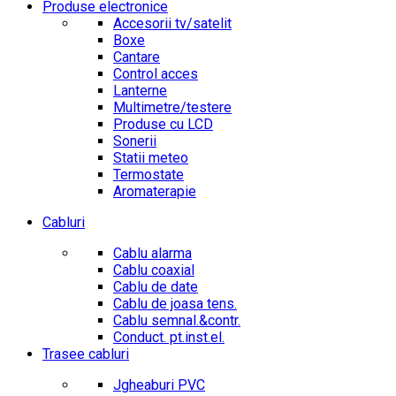
Produse electronice
Accesorii tv/satelit
Boxe
Cantare
Control acces
Lanterne
Multimetre/testere
Produse cu LCD
Sonerii
Statii meteo
Termostate
Aromaterapie
Cabluri
Cablu alarma
Cablu coaxial
Cablu de date
Cablu de joasa tens.
Cablu semnal.&contr.
Conduct. pt.inst.el.
Trasee cabluri
Jgheaburi PVC