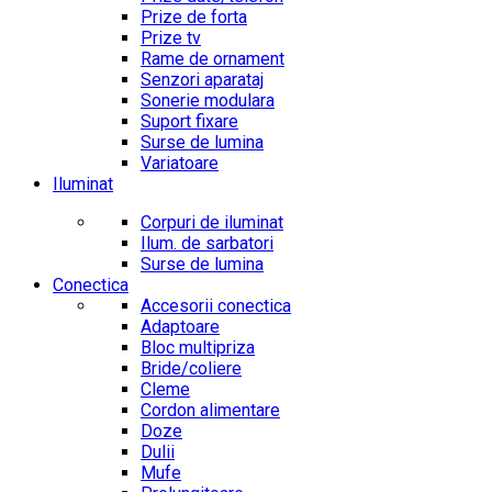
Prize de forta
Prize tv
Rame de ornament
Senzori aparataj
Sonerie modulara
Suport fixare
Surse de lumina
Variatoare
Iluminat
Corpuri de iluminat
Ilum. de sarbatori
Surse de lumina
Conectica
Accesorii conectica
Adaptoare
Bloc multipriza
Bride/coliere
Cleme
Cordon alimentare
Doze
Dulii
Mufe