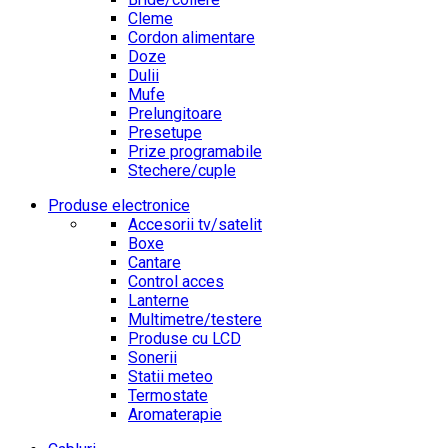
Cleme
Cordon alimentare
Doze
Dulii
Mufe
Prelungitoare
Presetupe
Prize programabile
Stechere/cuple
Produse electronice
Accesorii tv/satelit
Boxe
Cantare
Control acces
Lanterne
Multimetre/testere
Produse cu LCD
Sonerii
Statii meteo
Termostate
Aromaterapie