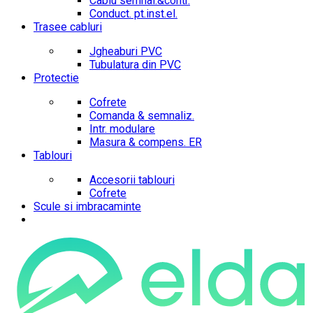
Cablu semnal.&contr.
Conduct. pt.inst.el.
Trasee cabluri
Jgheaburi PVC
Tubulatura din PVC
Protectie
Cofrete
Comanda & semnaliz.
Intr. modulare
Masura & compens. ER
Tablouri
Accesorii tablouri
Cofrete
Scule si imbracaminte