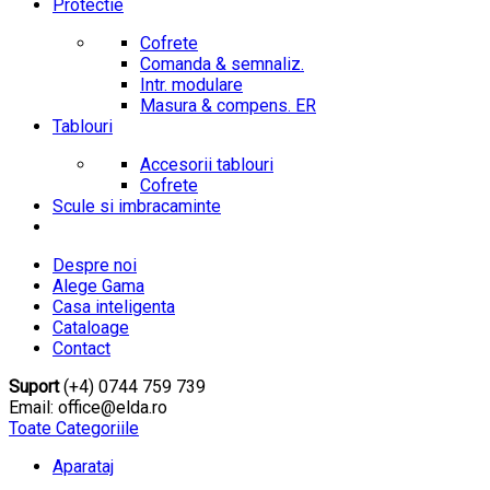
Protectie
Cofrete
Comanda & semnaliz.
Intr. modulare
Masura & compens. ER
Tablouri
Accesorii tablouri
Cofrete
Scule si imbracaminte
Despre noi
Alege Gama
Casa inteligenta
Cataloage
Contact
Suport
(+4) 0744 759 739
Email: office@elda.ro
Toate Categoriile
Aparataj