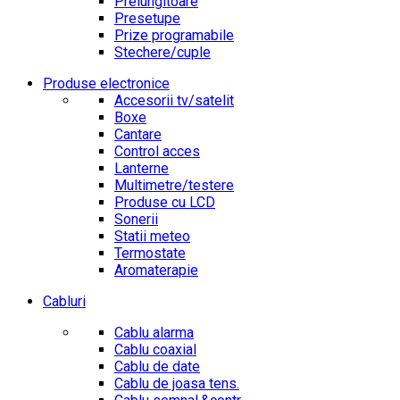
Prelungitoare
Presetupe
Prize programabile
Stechere/cuple
Produse electronice
Accesorii tv/satelit
Boxe
Cantare
Control acces
Lanterne
Multimetre/testere
Produse cu LCD
Sonerii
Statii meteo
Termostate
Aromaterapie
Cabluri
Cablu alarma
Cablu coaxial
Cablu de date
Cablu de joasa tens.