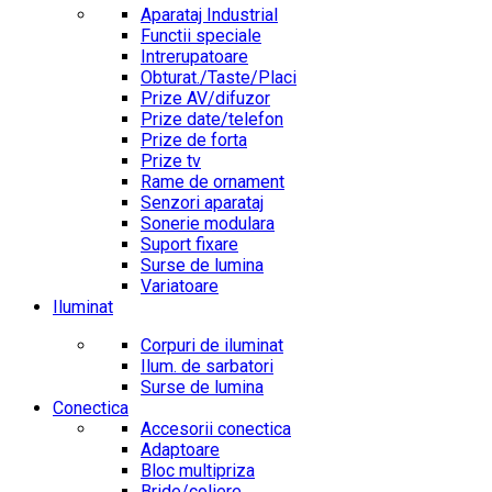
Aparataj Industrial
Functii speciale
Intrerupatoare
Obturat./Taste/Placi
Prize AV/difuzor
Prize date/telefon
Prize de forta
Prize tv
Rame de ornament
Senzori aparataj
Sonerie modulara
Suport fixare
Surse de lumina
Variatoare
Iluminat
Corpuri de iluminat
Ilum. de sarbatori
Surse de lumina
Conectica
Accesorii conectica
Adaptoare
Bloc multipriza
Bride/coliere