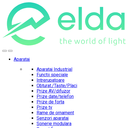
Skip
Skip
to
to
navigation
content
Aparataj
Aparataj Industrial
Functii speciale
Intrerupatoare
Obturat./Taste/Placi
Prize AV/difuzor
Prize date/telefon
Prize de forta
Prize tv
Rame de ornament
Senzori aparataj
Sonerie modulara