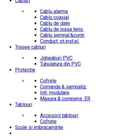
Cabluri
Cablu alarma
Cablu coaxial
Cablu de date
Cablu de joasa tens.
Cablu semnal.&contr.
Conduct. pt.inst.el.
Trasee cabluri
Jgheaburi PVC
Tubulatura din PVC
Protectie
Cofrete
Comanda & semnaliz.
Intr. modulare
Masura & compens. ER
Tablouri
Accesorii tablouri
Cofrete
Scule si imbracaminte