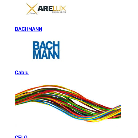
BACHMANN
Cablu
CELO