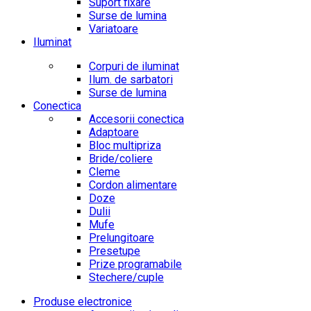
Suport fixare
Surse de lumina
Variatoare
Iluminat
Corpuri de iluminat
Ilum. de sarbatori
Surse de lumina
Conectica
Accesorii conectica
Adaptoare
Bloc multipriza
Bride/coliere
Cleme
Cordon alimentare
Doze
Dulii
Mufe
Prelungitoare
Presetupe
Prize programabile
Stechere/cuple
Produse electronice