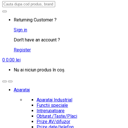
Search
for:
Returning Customer ?
Sign in
Don't have an account ?
Register
0
0.00
lei
Nu ai niciun produs în coș.
Aparataj
Aparataj Industrial
Functii speciale
Intrerupatoare
Obturat./Taste/Placi
Prize AV/difuzor
Prize date/telefon