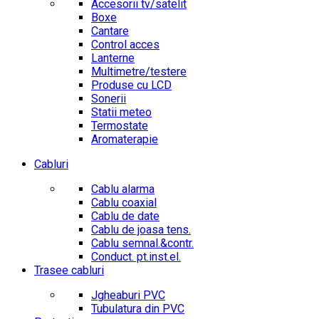
Accesorii tv/satelit
Boxe
Cantare
Control acces
Lanterne
Multimetre/testere
Produse cu LCD
Sonerii
Statii meteo
Termostate
Aromaterapie
Cabluri
Cablu alarma
Cablu coaxial
Cablu de date
Cablu de joasa tens.
Cablu semnal.&contr.
Conduct. pt.inst.el.
Trasee cabluri
Jgheaburi PVC
Tubulatura din PVC