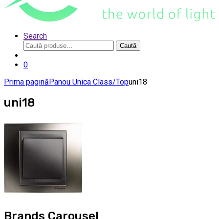
Search
Caută
Caută
după:
0
Prima pagină
Panou Unica Class/Top
uni18
uni18
Brands Carousel