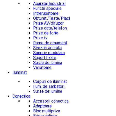
Aparataj Industrial
Functii speciale
Intrerupatoare
Obturat./Taste/Placi
Prize AV/difuzor
Prize date/telefon
Prize de forta
Prize tv
Rame de ornament
Senzori aparataj
Sonerie modulara
Suport fixare
Surse de lumina
Variatoare
Iluminat
Corpuri de iluminat
Ilum. de sarbatori
Surse de lumina
Conectica
Accesorii conectica
Adaptoare
Bloc multipriza
Bride/coliere