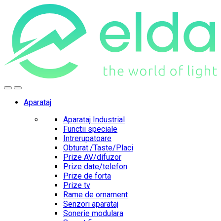
Skip
Skip
to
to
navigation
content
Aparataj
Aparataj Industrial
Functii speciale
Intrerupatoare
Obturat./Taste/Placi
Prize AV/difuzor
Prize date/telefon
Prize de forta
Prize tv
Rame de ornament
Senzori aparataj
Sonerie modulara