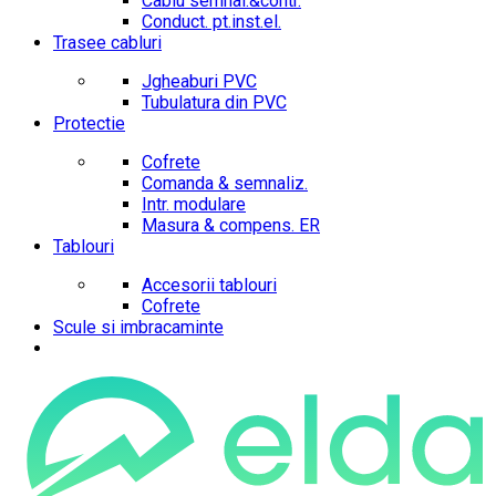
Cablu semnal.&contr.
Conduct. pt.inst.el.
Trasee cabluri
Jgheaburi PVC
Tubulatura din PVC
Protectie
Cofrete
Comanda & semnaliz.
Intr. modulare
Masura & compens. ER
Tablouri
Accesorii tablouri
Cofrete
Scule si imbracaminte