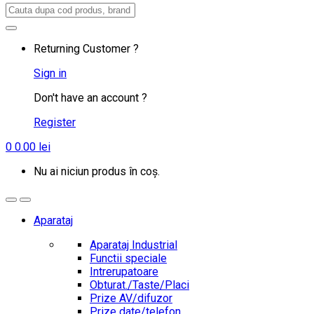
Search
for:
Returning Customer ?
Sign in
Don't have an account ?
Register
0
0.00
lei
Nu ai niciun produs în coș.
Aparataj
Aparataj Industrial
Functii speciale
Intrerupatoare
Obturat./Taste/Placi
Prize AV/difuzor
Prize date/telefon