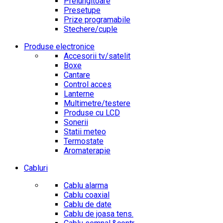
Prelungitoare
Presetupe
Prize programabile
Stechere/cuple
Produse electronice
Accesorii tv/satelit
Boxe
Cantare
Control acces
Lanterne
Multimetre/testere
Produse cu LCD
Sonerii
Statii meteo
Termostate
Aromaterapie
Cabluri
Cablu alarma
Cablu coaxial
Cablu de date
Cablu de joasa tens.