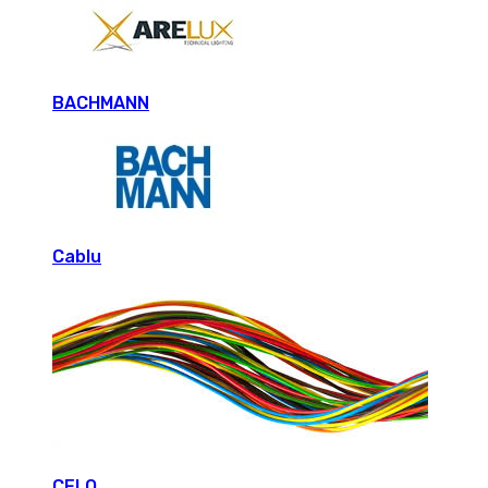
BACHMANN
Cablu
CELO