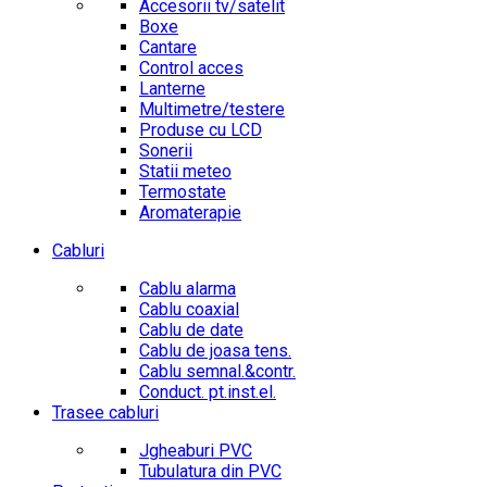
Accesorii tv/satelit
Boxe
Cantare
Control acces
Lanterne
Multimetre/testere
Produse cu LCD
Sonerii
Statii meteo
Termostate
Aromaterapie
Cabluri
Cablu alarma
Cablu coaxial
Cablu de date
Cablu de joasa tens.
Cablu semnal.&contr.
Conduct. pt.inst.el.
Trasee cabluri
Jgheaburi PVC
Tubulatura din PVC