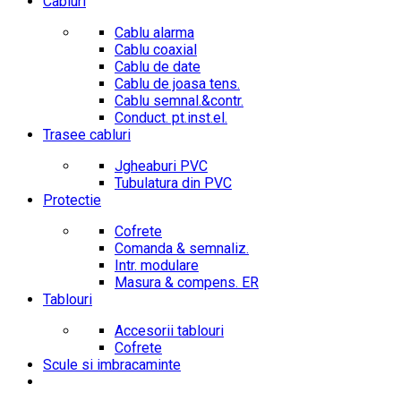
Cabluri
Cablu alarma
Cablu coaxial
Cablu de date
Cablu de joasa tens.
Cablu semnal.&contr.
Conduct. pt.inst.el.
Trasee cabluri
Jgheaburi PVC
Tubulatura din PVC
Protectie
Cofrete
Comanda & semnaliz.
Intr. modulare
Masura & compens. ER
Tablouri
Accesorii tablouri
Cofrete
Scule si imbracaminte