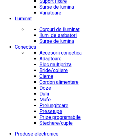
Suport fixare
Surse de lumina
Variatoare
Iluminat
Corpuri de iluminat
Ilum. de sarbatori
Surse de lumina
Conectica
Accesorii conectica
Adaptoare
Bloc multipriza
Bride/coliere
Cleme
Cordon alimentare
Doze
Dulii
Mufe
Prelungitoare
Presetupe
Prize programabile
Stechere/cuple
Produse electronice