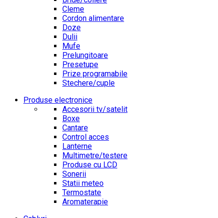
Cleme
Cordon alimentare
Doze
Dulii
Mufe
Prelungitoare
Presetupe
Prize programabile
Stechere/cuple
Produse electronice
Accesorii tv/satelit
Boxe
Cantare
Control acces
Lanterne
Multimetre/testere
Produse cu LCD
Sonerii
Statii meteo
Termostate
Aromaterapie