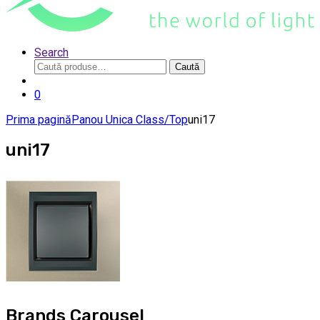
Search
Caută
Caută
după:
0
Prima pagină
Panou Unica Class/Top
uni17
uni17
Brands Carousel