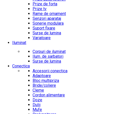
Prize de forta
Prize tv
Rame de ornament
Senzori aparataj
Sonerie modulara
Suport fixare
Surse de lumina
Variatoare
Iluminat
Corpuri de iluminat
Ilum. de sarbatori
Surse de lumina
Conectica
Accesorii conectica
Adaptoare
Bloc multipriza
Bride/coliere
Cleme
Cordon alimentare
Doze
Dulii
Mufe