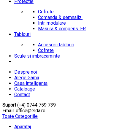
Protectie
Cofrete
Comanda & semnaliz.
Intr. modulare
Masura & compens. ER
Tablouri
Accesorii tablouri
Cofrete
Scule si imbracaminte
Despre noi
Alege Gama
Casa inteligenta
Cataloage
Contact
Suport
(+4) 0744 759 739
Email: office@elda.ro
Toate Categoriile
Aparataj