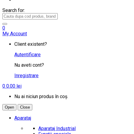
Search for:
0
My Account
Client existent?
Autentificare
Nu aveti cont?
Inregistrare
0
0.00
lei
Nu ai niciun produs în coș.
Open
Close
Aparataj
Aparataj Industrial