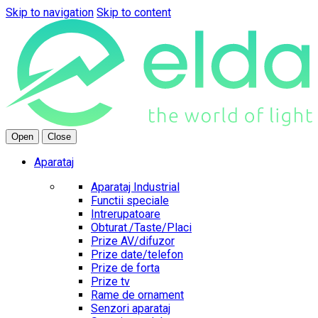
Skip to navigation
Skip to content
Open
Close
Aparataj
Aparataj Industrial
Functii speciale
Intrerupatoare
Obturat./Taste/Placi
Prize AV/difuzor
Prize date/telefon
Prize de forta
Prize tv
Rame de ornament
Senzori aparataj