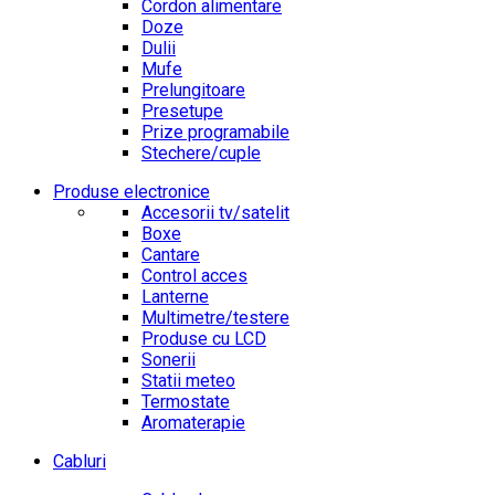
Cordon alimentare
Doze
Dulii
Mufe
Prelungitoare
Presetupe
Prize programabile
Stechere/cuple
Produse electronice
Accesorii tv/satelit
Boxe
Cantare
Control acces
Lanterne
Multimetre/testere
Produse cu LCD
Sonerii
Statii meteo
Termostate
Aromaterapie
Cabluri