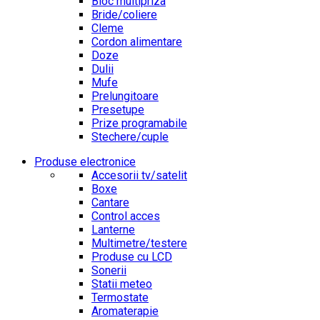
Bloc multipriza
Bride/coliere
Cleme
Cordon alimentare
Doze
Dulii
Mufe
Prelungitoare
Presetupe
Prize programabile
Stechere/cuple
Produse electronice
Accesorii tv/satelit
Boxe
Cantare
Control acces
Lanterne
Multimetre/testere
Produse cu LCD
Sonerii
Statii meteo
Termostate
Aromaterapie