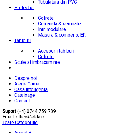
Tubulatura din PVC
Protectie
Cofrete
Comanda & semnaliz.
Intr. modulare
Masura & compens. ER
Tablouri
Accesorii tablouri
Cofrete
Scule si imbracaminte
Despre noi
Alege Gama
Casa inteligenta
Cataloage
Contact
Suport
(+4) 0744 759 739
Email: office@elda.ro
Toate Categoriile
Aparataj