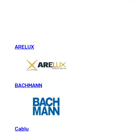
ARELUX
BACHMANN
Cablu