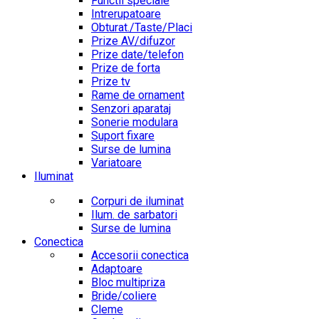
Functii speciale
Intrerupatoare
Obturat./Taste/Placi
Prize AV/difuzor
Prize date/telefon
Prize de forta
Prize tv
Rame de ornament
Senzori aparataj
Sonerie modulara
Suport fixare
Surse de lumina
Variatoare
Iluminat
Corpuri de iluminat
Ilum. de sarbatori
Surse de lumina
Conectica
Accesorii conectica
Adaptoare
Bloc multipriza
Bride/coliere
Cleme