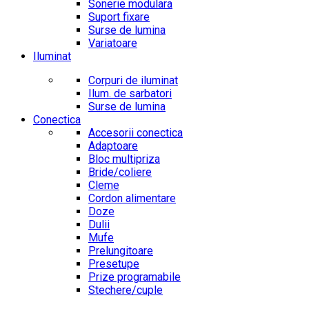
Sonerie modulara
Suport fixare
Surse de lumina
Variatoare
Iluminat
Corpuri de iluminat
Ilum. de sarbatori
Surse de lumina
Conectica
Accesorii conectica
Adaptoare
Bloc multipriza
Bride/coliere
Cleme
Cordon alimentare
Doze
Dulii
Mufe
Prelungitoare
Presetupe
Prize programabile
Stechere/cuple