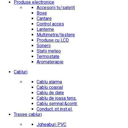
Produse electronice
Accesorii tv/satelit
Boxe
Cantare
Control acces
Lanterne
Multimetre/testere
Produse cu LCD
Sonerii
Statii meteo
Termostate
Aromaterapie
Cabluri
Cablu alarma
Cablu coaxial
Cablu de date
Cablu de joasa tens.
Cablu semnal.&contr.
Conduct. pt.inst.el.
Trasee cabluri
Jgheaburi PVC