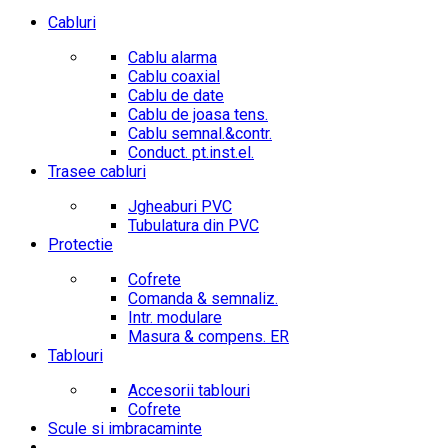
Cabluri
Cablu alarma
Cablu coaxial
Cablu de date
Cablu de joasa tens.
Cablu semnal.&contr.
Conduct. pt.inst.el.
Trasee cabluri
Jgheaburi PVC
Tubulatura din PVC
Protectie
Cofrete
Comanda & semnaliz.
Intr. modulare
Masura & compens. ER
Tablouri
Accesorii tablouri
Cofrete
Scule si imbracaminte