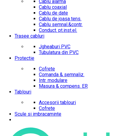
Cablu alarma
Cablu coaxial
Cablu de date
Cablu de joasa tens.
Cablu semnal.&contr.
Conduct. pt.inst.el.
Trasee cabluri
Jgheaburi PVC
Tubulatura din PVC
Protectie
Cofrete
Comanda & semnaliz.
Intr. modulare
Masura & compens. ER
Tablouri
Accesorii tablouri
Cofrete
Scule si imbracaminte