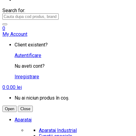
Search for:
0
My Account
Client existent?
Autentificare
Nu aveti cont?
Inregistrare
0
0.00
lei
Nu ai niciun produs în coș.
Open
Close
Aparataj
Aparataj Industrial