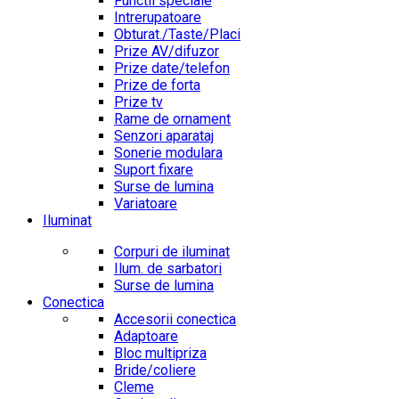
Functii speciale
Intrerupatoare
Obturat./Taste/Placi
Prize AV/difuzor
Prize date/telefon
Prize de forta
Prize tv
Rame de ornament
Senzori aparataj
Sonerie modulara
Suport fixare
Surse de lumina
Variatoare
Iluminat
Corpuri de iluminat
Ilum. de sarbatori
Surse de lumina
Conectica
Accesorii conectica
Adaptoare
Bloc multipriza
Bride/coliere
Cleme