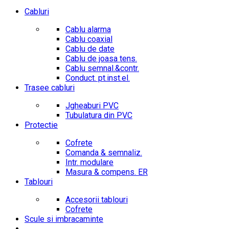
Cabluri
Cablu alarma
Cablu coaxial
Cablu de date
Cablu de joasa tens.
Cablu semnal.&contr.
Conduct. pt.inst.el.
Trasee cabluri
Jgheaburi PVC
Tubulatura din PVC
Protectie
Cofrete
Comanda & semnaliz.
Intr. modulare
Masura & compens. ER
Tablouri
Accesorii tablouri
Cofrete
Scule si imbracaminte