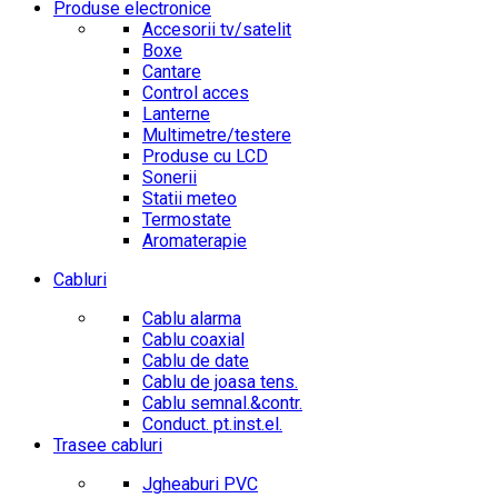
Produse electronice
Accesorii tv/satelit
Boxe
Cantare
Control acces
Lanterne
Multimetre/testere
Produse cu LCD
Sonerii
Statii meteo
Termostate
Aromaterapie
Cabluri
Cablu alarma
Cablu coaxial
Cablu de date
Cablu de joasa tens.
Cablu semnal.&contr.
Conduct. pt.inst.el.
Trasee cabluri
Jgheaburi PVC