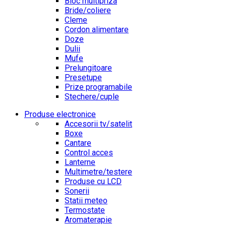
Bloc multipriza
Bride/coliere
Cleme
Cordon alimentare
Doze
Dulii
Mufe
Prelungitoare
Presetupe
Prize programabile
Stechere/cuple
Produse electronice
Accesorii tv/satelit
Boxe
Cantare
Control acces
Lanterne
Multimetre/testere
Produse cu LCD
Sonerii
Statii meteo
Termostate
Aromaterapie