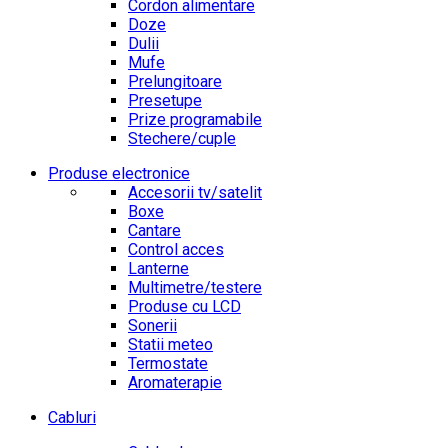
Cordon alimentare
Doze
Dulii
Mufe
Prelungitoare
Presetupe
Prize programabile
Stechere/cuple
Produse electronice
Accesorii tv/satelit
Boxe
Cantare
Control acces
Lanterne
Multimetre/testere
Produse cu LCD
Sonerii
Statii meteo
Termostate
Aromaterapie
Cabluri