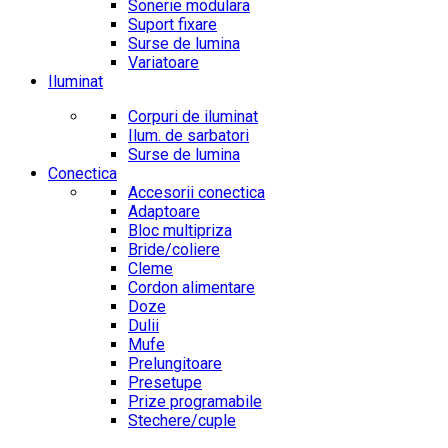
Sonerie modulara
Suport fixare
Surse de lumina
Variatoare
Iluminat
Corpuri de iluminat
Ilum. de sarbatori
Surse de lumina
Conectica
Accesorii conectica
Adaptoare
Bloc multipriza
Bride/coliere
Cleme
Cordon alimentare
Doze
Dulii
Mufe
Prelungitoare
Presetupe
Prize programabile
Stechere/cuple