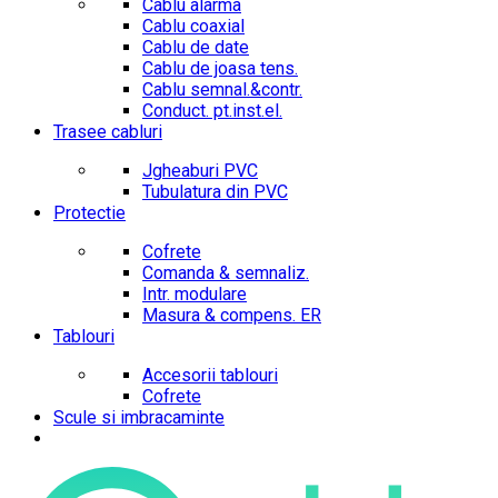
Cablu alarma
Cablu coaxial
Cablu de date
Cablu de joasa tens.
Cablu semnal.&contr.
Conduct. pt.inst.el.
Trasee cabluri
Jgheaburi PVC
Tubulatura din PVC
Protectie
Cofrete
Comanda & semnaliz.
Intr. modulare
Masura & compens. ER
Tablouri
Accesorii tablouri
Cofrete
Scule si imbracaminte