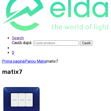
Search
Caută după:
Caută
0
Prima pagină
Panou Matix
matix7
matix7