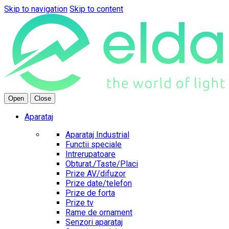
Skip to navigation
Skip to content
Open
Close
Aparataj
Aparataj Industrial
Functii speciale
Intrerupatoare
Obturat./Taste/Placi
Prize AV/difuzor
Prize date/telefon
Prize de forta
Prize tv
Rame de ornament
Senzori aparataj