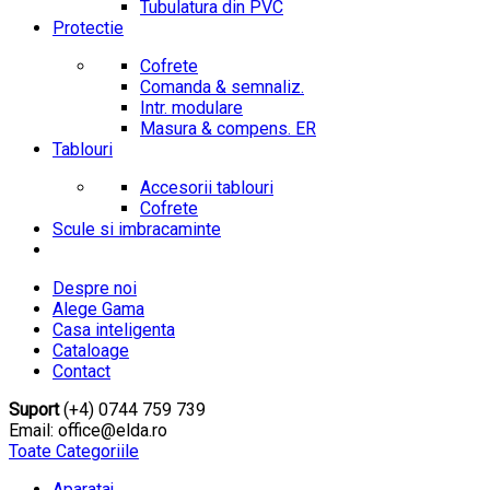
Tubulatura din PVC
Protectie
Cofrete
Comanda & semnaliz.
Intr. modulare
Masura & compens. ER
Tablouri
Accesorii tablouri
Cofrete
Scule si imbracaminte
Despre noi
Alege Gama
Casa inteligenta
Cataloage
Contact
Suport
(+4) 0744 759 739
Email: office@elda.ro
Toate Categoriile
Aparataj