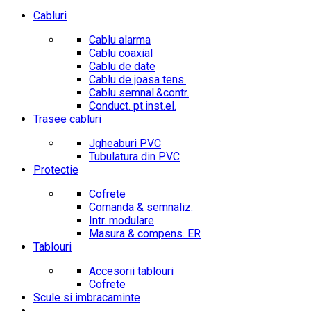
Cabluri
Cablu alarma
Cablu coaxial
Cablu de date
Cablu de joasa tens.
Cablu semnal.&contr.
Conduct. pt.inst.el.
Trasee cabluri
Jgheaburi PVC
Tubulatura din PVC
Protectie
Cofrete
Comanda & semnaliz.
Intr. modulare
Masura & compens. ER
Tablouri
Accesorii tablouri
Cofrete
Scule si imbracaminte