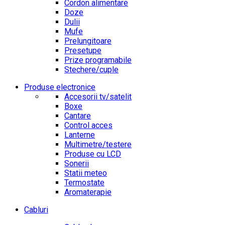
Cordon alimentare
Doze
Dulii
Mufe
Prelungitoare
Presetupe
Prize programabile
Stechere/cuple
Produse electronice
Accesorii tv/satelit
Boxe
Cantare
Control acces
Lanterne
Multimetre/testere
Produse cu LCD
Sonerii
Statii meteo
Termostate
Aromaterapie
Cabluri