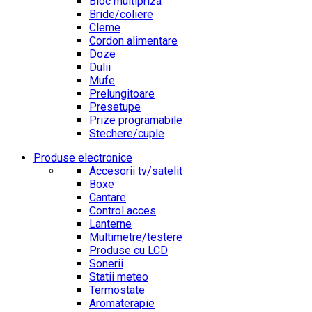
Bloc multipriza
Bride/coliere
Cleme
Cordon alimentare
Doze
Dulii
Mufe
Prelungitoare
Presetupe
Prize programabile
Stechere/cuple
Produse electronice
Accesorii tv/satelit
Boxe
Cantare
Control acces
Lanterne
Multimetre/testere
Produse cu LCD
Sonerii
Statii meteo
Termostate
Aromaterapie