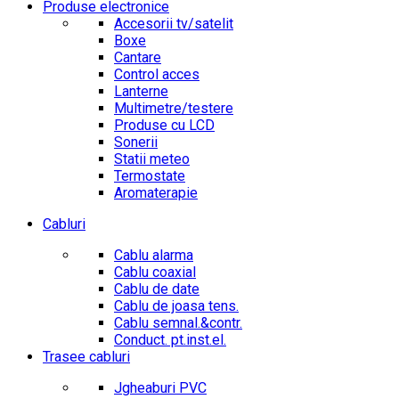
Produse electronice
Accesorii tv/satelit
Boxe
Cantare
Control acces
Lanterne
Multimetre/testere
Produse cu LCD
Sonerii
Statii meteo
Termostate
Aromaterapie
Cabluri
Cablu alarma
Cablu coaxial
Cablu de date
Cablu de joasa tens.
Cablu semnal.&contr.
Conduct. pt.inst.el.
Trasee cabluri
Jgheaburi PVC