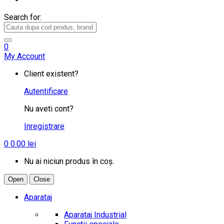
Search for:
0
My Account
Client existent?
Autentificare
Nu aveti cont?
Inregistrare
0
0.00
lei
Nu ai niciun produs în coș.
Open
Close
Aparataj
Aparataj Industrial