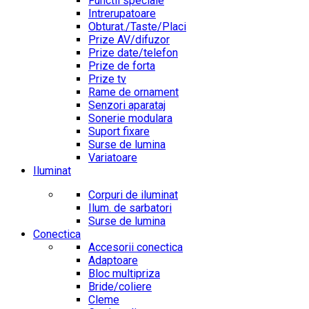
Functii speciale
Intrerupatoare
Obturat./Taste/Placi
Prize AV/difuzor
Prize date/telefon
Prize de forta
Prize tv
Rame de ornament
Senzori aparataj
Sonerie modulara
Suport fixare
Surse de lumina
Variatoare
Iluminat
Corpuri de iluminat
Ilum. de sarbatori
Surse de lumina
Conectica
Accesorii conectica
Adaptoare
Bloc multipriza
Bride/coliere
Cleme