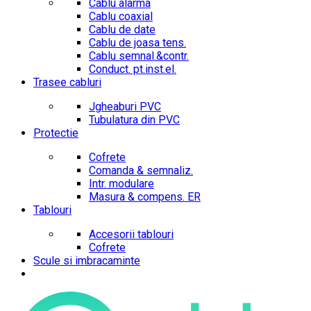
Cablu alarma
Cablu coaxial
Cablu de date
Cablu de joasa tens.
Cablu semnal.&contr.
Conduct. pt.inst.el.
Trasee cabluri
Jgheaburi PVC
Tubulatura din PVC
Protectie
Cofrete
Comanda & semnaliz.
Intr. modulare
Masura & compens. ER
Tablouri
Accesorii tablouri
Cofrete
Scule si imbracaminte