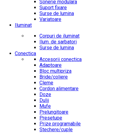
Sonerie modulara
Suport fixare
Surse de lumina
Variatoare
Iluminat
Corpuri de iluminat
Ilum. de sarbatori
Surse de lumina
Conectica
Accesorii conectica
Adaptoare
Bloc multipriza
Bride/coliere
Cleme
Cordon alimentare
Doze
Dulii
Mufe
Prelungitoare
Presetupe
Prize programabile
Stechere/cuple