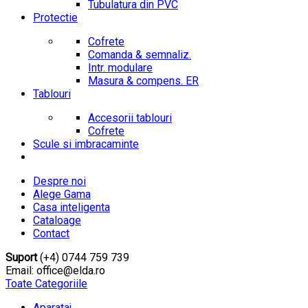
Tubulatura din PVC
Protectie
Cofrete
Comanda & semnaliz.
Intr. modulare
Masura & compens. ER
Tablouri
Accesorii tablouri
Cofrete
Scule si imbracaminte
Despre noi
Alege Gama
Casa inteligenta
Cataloage
Contact
Suport
(+4) 0744 759 739
Email: office@elda.ro
Toate Categoriile
Aparataj