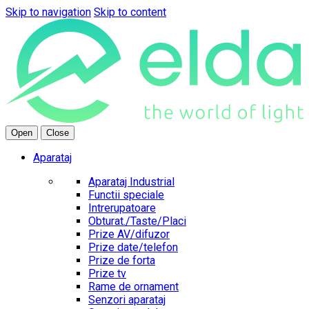
Skip to navigation
Skip to content
Open
Close
Aparataj
Aparataj Industrial
Functii speciale
Intrerupatoare
Obturat./Taste/Placi
Prize AV/difuzor
Prize date/telefon
Prize de forta
Prize tv
Rame de ornament
Senzori aparataj