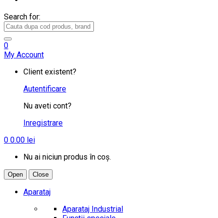
Search for:
0
My Account
Client existent?
Autentificare
Nu aveti cont?
Inregistrare
0
0.00
lei
Nu ai niciun produs în coș.
Open
Close
Aparataj
Aparataj Industrial