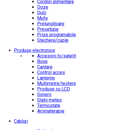
Cordon alimentare
Doze
Dulii
Mufe
Prelungitoare
Presetupe
Prize programabile
Stechere/cuple
Produse electronice
Accesorii tv/satelit
Boxe
Cantare
Control acces
Lanterne
Multimetre/testere
Produse cu LCD
Sonerii
Statii meteo
Termostate
Aromaterapie
Cabluri