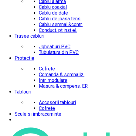
Cablu alarma
Cablu coaxial
Cablu de date
Cablu de joasa tens.
Cablu semnal.&contr.
Conduct. pt.inst.el.
Trasee cabluri
Jgheaburi PVC
Tubulatura din PVC
Protectie
Cofrete
Comanda & semnaliz.
Intr. modulare
Masura & compens. ER
Tablouri
Accesorii tablouri
Cofrete
Scule si imbracaminte