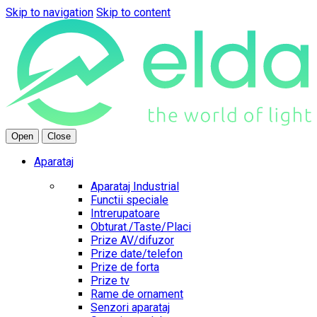
Skip to navigation
Skip to content
Open
Close
Aparataj
Aparataj Industrial
Functii speciale
Intrerupatoare
Obturat./Taste/Placi
Prize AV/difuzor
Prize date/telefon
Prize de forta
Prize tv
Rame de ornament
Senzori aparataj