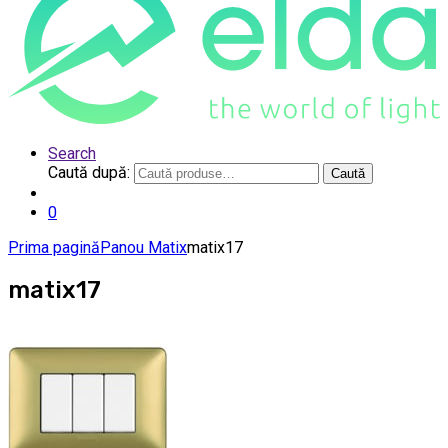
Search
Caută după:
Caută
0
Prima pagină
Panou Matix
matix17
matix17