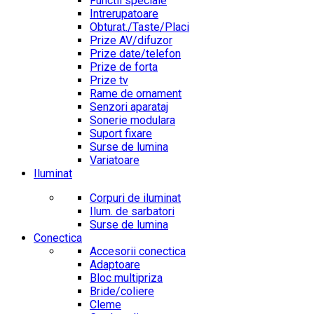
Functii speciale
Intrerupatoare
Obturat./Taste/Placi
Prize AV/difuzor
Prize date/telefon
Prize de forta
Prize tv
Rame de ornament
Senzori aparataj
Sonerie modulara
Suport fixare
Surse de lumina
Variatoare
Iluminat
Corpuri de iluminat
Ilum. de sarbatori
Surse de lumina
Conectica
Accesorii conectica
Adaptoare
Bloc multipriza
Bride/coliere
Cleme