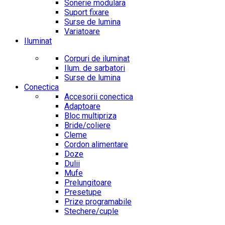
Sonerie modulara
Suport fixare
Surse de lumina
Variatoare
Iluminat
Corpuri de iluminat
Ilum. de sarbatori
Surse de lumina
Conectica
Accesorii conectica
Adaptoare
Bloc multipriza
Bride/coliere
Cleme
Cordon alimentare
Doze
Dulii
Mufe
Prelungitoare
Presetupe
Prize programabile
Stechere/cuple