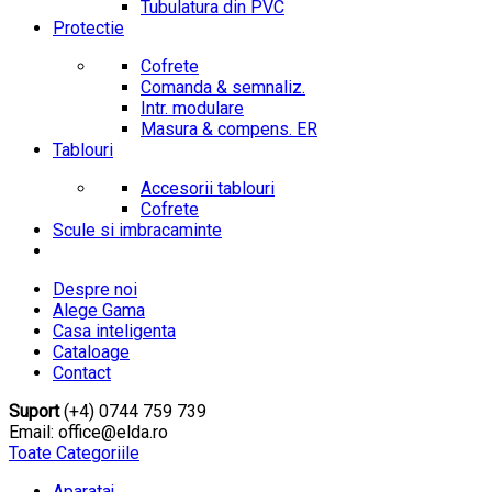
Tubulatura din PVC
Protectie
Cofrete
Comanda & semnaliz.
Intr. modulare
Masura & compens. ER
Tablouri
Accesorii tablouri
Cofrete
Scule si imbracaminte
Despre noi
Alege Gama
Casa inteligenta
Cataloage
Contact
Suport
(+4) 0744 759 739
Email: office@elda.ro
Toate Categoriile
Aparataj