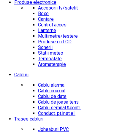
Produse electronice
Accesorii tv/satelit
Boxe
Cantare
Control acces
Lanterne
Multimetre/testere
Produse cu LCD
Sonerii
Statii meteo
Termostate
Aromaterapie
Cabluri
Cablu alarma
Cablu coaxial
Cablu de date
Cablu de joasa tens.
Cablu semnal.&contr.
Conduct. pt.inst.el.
Trasee cabluri
Jgheaburi PVC