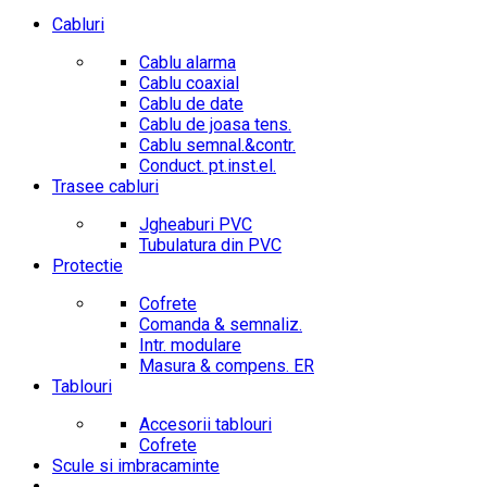
Cabluri
Cablu alarma
Cablu coaxial
Cablu de date
Cablu de joasa tens.
Cablu semnal.&contr.
Conduct. pt.inst.el.
Trasee cabluri
Jgheaburi PVC
Tubulatura din PVC
Protectie
Cofrete
Comanda & semnaliz.
Intr. modulare
Masura & compens. ER
Tablouri
Accesorii tablouri
Cofrete
Scule si imbracaminte