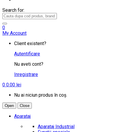
Search for:
0
My Account
Client existent?
Autentificare
Nu aveti cont?
Inregistrare
0
0.00
lei
Nu ai niciun produs în coș.
Open
Close
Aparataj
Aparataj Industrial