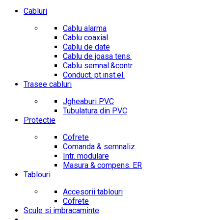
Cabluri
Cablu alarma
Cablu coaxial
Cablu de date
Cablu de joasa tens.
Cablu semnal.&contr.
Conduct. pt.inst.el.
Trasee cabluri
Jgheaburi PVC
Tubulatura din PVC
Protectie
Cofrete
Comanda & semnaliz.
Intr. modulare
Masura & compens. ER
Tablouri
Accesorii tablouri
Cofrete
Scule si imbracaminte