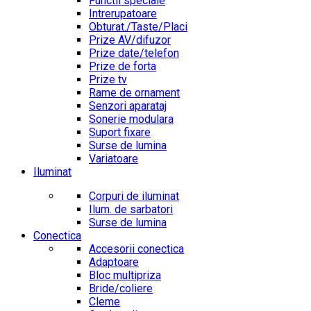
Functii speciale
Intrerupatoare
Obturat./Taste/Placi
Prize AV/difuzor
Prize date/telefon
Prize de forta
Prize tv
Rame de ornament
Senzori aparataj
Sonerie modulara
Suport fixare
Surse de lumina
Variatoare
Iluminat
Corpuri de iluminat
Ilum. de sarbatori
Surse de lumina
Conectica
Accesorii conectica
Adaptoare
Bloc multipriza
Bride/coliere
Cleme