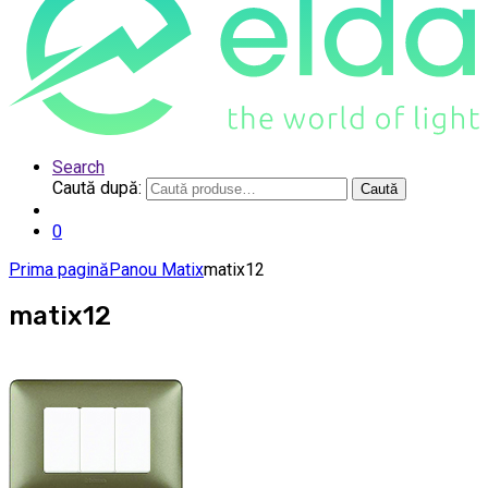
Search
Caută după:
Caută
0
Prima pagină
Panou Matix
matix12
matix12