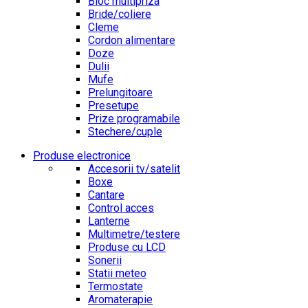
Bloc multipriza
Bride/coliere
Cleme
Cordon alimentare
Doze
Dulii
Mufe
Prelungitoare
Presetupe
Prize programabile
Stechere/cuple
Produse electronice
Accesorii tv/satelit
Boxe
Cantare
Control acces
Lanterne
Multimetre/testere
Produse cu LCD
Sonerii
Statii meteo
Termostate
Aromaterapie