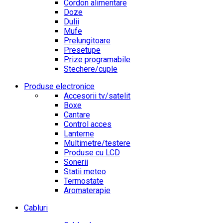
Cordon alimentare
Doze
Dulii
Mufe
Prelungitoare
Presetupe
Prize programabile
Stechere/cuple
Produse electronice
Accesorii tv/satelit
Boxe
Cantare
Control acces
Lanterne
Multimetre/testere
Produse cu LCD
Sonerii
Statii meteo
Termostate
Aromaterapie
Cabluri