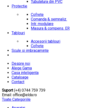
Tubulatura din PVC
Protectie
Cofrete
Comanda & semnaliz.
Intr. modulare
Masura & compens. ER
Tablouri
Accesorii tablouri
Cofrete
Scule si imbracaminte
Despre noi
Alege Gama
Casa inteligenta
Cataloage
Contact
Suport
(+4) 0744 759 739
Email: office@elda.ro
Toate Categoriile
Aparataj