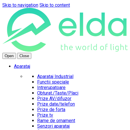
Skip to navigation
Skip to content
Open
Close
Aparataj
Aparataj Industrial
Functii speciale
Intrerupatoare
Obturat./Taste/Placi
Prize AV/difuzor
Prize date/telefon
Prize de forta
Prize tv
Rame de ornament
Senzori aparataj