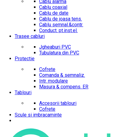
Cablu alarma
Cablu coaxial
Cablu de date
Cablu de joasa tens.
Cablu semnal.&contr.
Conduct. pt.inst.el.
Trasee cabluri
Jgheaburi PVC
Tubulatura din PVC
Protectie
Cofrete
Comanda & semnaliz.
Intr. modulare
Masura & compens. ER
Tablouri
Accesorii tablouri
Cofrete
Scule si imbracaminte