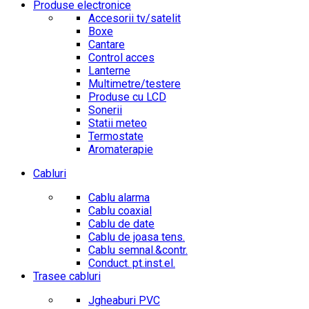
Produse electronice
Accesorii tv/satelit
Boxe
Cantare
Control acces
Lanterne
Multimetre/testere
Produse cu LCD
Sonerii
Statii meteo
Termostate
Aromaterapie
Cabluri
Cablu alarma
Cablu coaxial
Cablu de date
Cablu de joasa tens.
Cablu semnal.&contr.
Conduct. pt.inst.el.
Trasee cabluri
Jgheaburi PVC