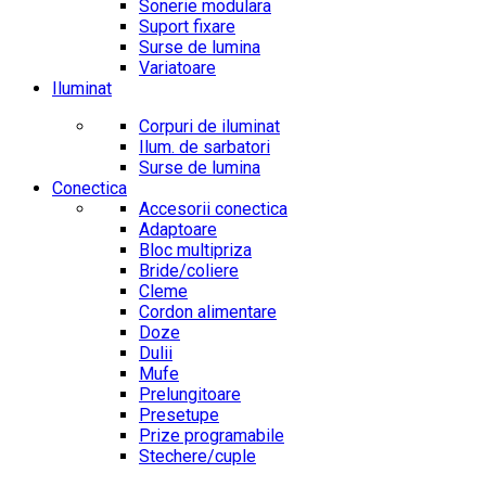
Sonerie modulara
Suport fixare
Surse de lumina
Variatoare
Iluminat
Corpuri de iluminat
Ilum. de sarbatori
Surse de lumina
Conectica
Accesorii conectica
Adaptoare
Bloc multipriza
Bride/coliere
Cleme
Cordon alimentare
Doze
Dulii
Mufe
Prelungitoare
Presetupe
Prize programabile
Stechere/cuple