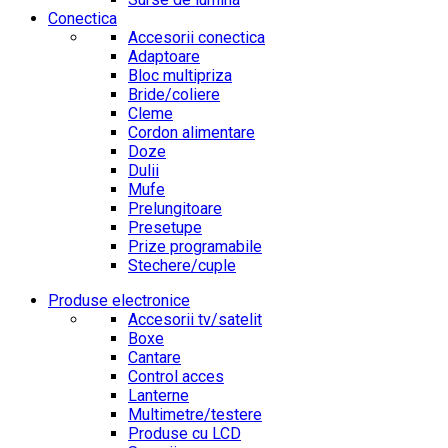
Conectica
Accesorii conectica
Adaptoare
Bloc multipriza
Bride/coliere
Cleme
Cordon alimentare
Doze
Dulii
Mufe
Prelungitoare
Presetupe
Prize programabile
Stechere/cuple
Produse electronice
Accesorii tv/satelit
Boxe
Cantare
Control acces
Lanterne
Multimetre/testere
Produse cu LCD