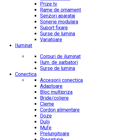
Prize tv
Rame de ornament
Senzori aparataj
Sonerie modulara
Suport fixare
Surse de lumina
Variatoare
Iluminat
Corpuri de iluminat
Ilum. de sarbatori
Surse de lumina
Conectica
Accesorii conectica
Adaptoare
Bloc multipriza
Bride/coliere
Cleme
Cordon alimentare
Doze
Dulii
Mufe
Prelungitoare
Presetupe