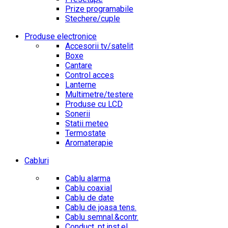
Prize programabile
Stechere/cuple
Produse electronice
Accesorii tv/satelit
Boxe
Cantare
Control acces
Lanterne
Multimetre/testere
Produse cu LCD
Sonerii
Statii meteo
Termostate
Aromaterapie
Cabluri
Cablu alarma
Cablu coaxial
Cablu de date
Cablu de joasa tens.
Cablu semnal.&contr.
Conduct. pt.inst.el.