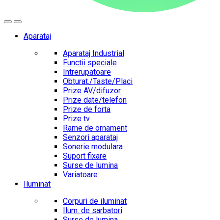
Aparataj
Aparataj Industrial
Functii speciale
Intrerupatoare
Obturat./Taste/Placi
Prize AV/difuzor
Prize date/telefon
Prize de forta
Prize tv
Rame de ornament
Senzori aparataj
Sonerie modulara
Suport fixare
Surse de lumina
Variatoare
Iluminat
Corpuri de iluminat
Ilum. de sarbatori
Surse de lumina