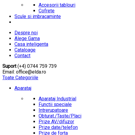
Accesorii tablouri
Cofrete
Scule si imbracaminte
Despre noi
Alege Gama
Casa inteligenta
Cataloage
Contact
Suport
(+4) 0744 759 739
Email: office@elda.ro
Toate Categoriile
Aparataj
Aparataj Industrial
Functii speciale
Intrerupatoare
Obturat./Taste/Placi
Prize AV/difuzor
Prize date/telefon
Prize de forta