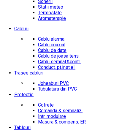
Sonerii
Statii meteo
Termostate
Aromaterapie
Cabluri
Cablu alarma
Cablu coaxial
Cablu de date
Cablu de joasa tens.
Cablu semnal.&contr.
Conduct. pt.inst.el.
Trasee cabluri
Jgheaburi PVC
Tubulatura din PVC
Protectie
Cofrete
Comanda & semnaliz.
Intr. modulare
Masura & compens. ER
Tablouri